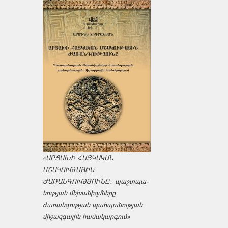
«ԱՐՑԱԽԻ ՀԱՅԿԱԿԱՆ
ՄՇԱԿՈՒԹԱՅԻՆ
ԺԱՌԱՆԳՈՒԹՅՈՒՆԸ․ պաշտպա­
նության մեխանիզմները
ժառանգության պահպանության
միջազ­գային համակարգում»