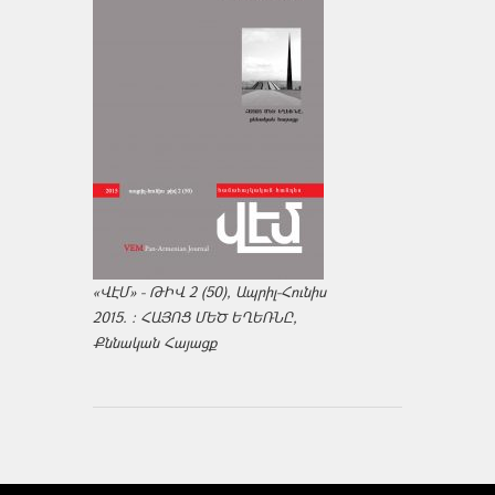
«ՎԷՄ» - ԹԻՎ 2 (50), Ապրիլ-Հունիս
2015. : ՀԱՅՈՑ ՄԵԾ ԵՂԵՌՆԸ,
Քննական Հայացք