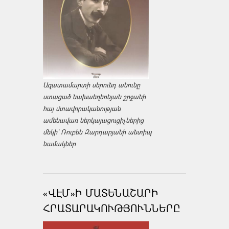
Ազատամարտի սերունդ անունը
ստացած նախաեղեռնյան շրջանի
հայ մտավորականության
ամենավառ ներկայացուցիչներից
մեկի՝ Ռուբեն Զարդարյանի անտիպ
նամակներ
«ՎԷՄ»Ի ՄԱՏԵՆԱՇԱՐԻ
ՀՐԱՏԱՐԱԿՈՒԹՅՈՒՆՆԵՐԸ