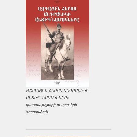
«ԱԶԳԱՅԻՆ ՀԵՐՈՍ ԱՆԴՐԱՆԻԿԻ
ԱՆՏԻՊ ՆԱՄԱԿՆԵՐԸ»
փաստաթղթերի ու նյութերի
ժողովածուն