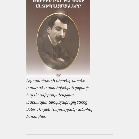
Ազատամարտի սերունդ անունը
ստացած նախաեղեռնյան շրջանի
հայ մտավորականության
ամենավառ ներկայացուցիչներից
մեկի՝ Ռուբեն Զարդարյանի անտիպ
նամակներ