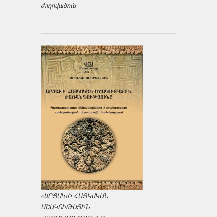
ժողովածուն
«ԱՐՑԱԽԻ ՀԱՅԿԱԿԱՆ
ՄՇԱԿՈՒԹԱՅԻՆ