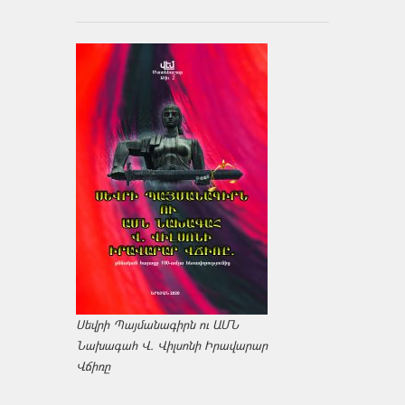
Սեվրի Պայմանագիրն ու ԱՄՆ
Նախագահ Վ. Վիլսոնի Իրավարար
Վճիռը