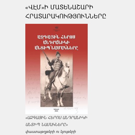
«ՎԷՄ»Ի ՄԱՏԵՆԱՇԱՐԻ
ՀՐԱՏԱՐԱԿՈՒԹՅՈՒՆՆԵՐԸ
«ԱԶԳԱՅԻՆ ՀԵՐՈՍ ԱՆԴՐԱՆԻԿԻ
ԱՆՏԻՊ ՆԱՄԱԿՆԵՐԸ»
փաստաթղթերի ու նյութերի