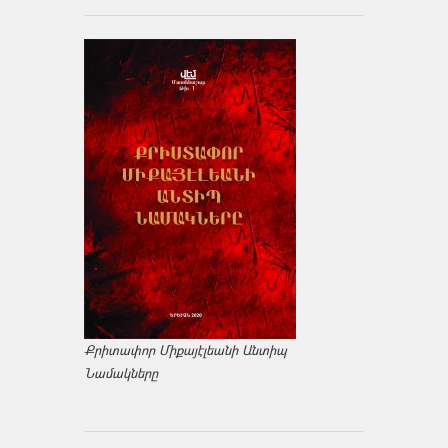
Քրիտափոր Միքայէլեանի Անտիպ
Նամակները