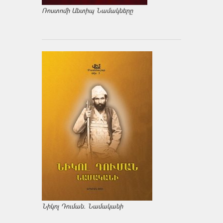
Ռոստոմի Անտիպ Նամակները
Նիկոլ Դուման. Նամականի