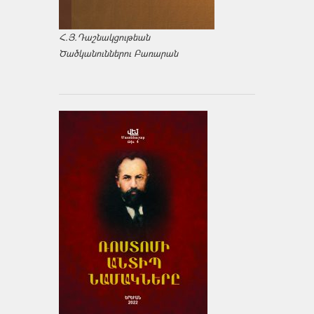
Հ.Յ.Դաշնակցութեան
Ծածկանուններու Բառարան