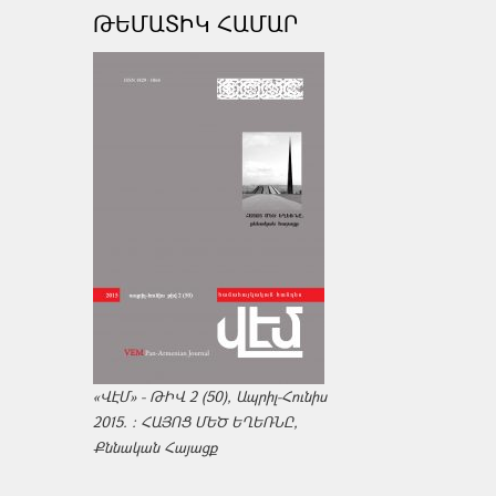
ԹԵՄԱՏԻԿ ՀԱՄԱՐ
«ՎԷՄ» - ԹԻՎ 2 (50), Ապրիլ-Հունիս
2015. : ՀԱՅՈՑ ՄԵԾ ԵՂԵՌՆԸ,
Քննական Հայացք