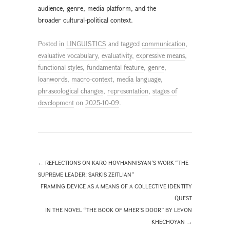
audience, genre, media platform, and the
broader cultural-political context.
Posted in
LINGUISTICS
and tagged
communication
,
evaluative vocabulary
,
evaluativity
,
expressive means
,
functional styles
,
fundamental feature
,
genre
,
loanwords
,
macro-context
,
media language
,
phraseological changes
,
representation
,
stages of
development
on
2025-10-09
.
←
REFLECTIONS ON KARO HOVHANNISYAN’S WORK “THE
SUPREME LEADER: SARKIS ZEITLIAN”
FRAMING DEVICE AS A MEANS OF A COLLECTIVE IDENTITY
QUEST
IN THE NOVEL “THE BOOK OF MHER’S DOOR” BY LEVON
KHECHOYAN
→