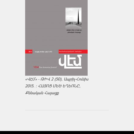
«ՎԷՄ» - ԹԻՎ 2 (50), Ապրիլ-Հունիս
2015. : ՀԱՅՈՑ ՄԵԾ ԵՂԵՌՆԸ,
Քննական Հայացք