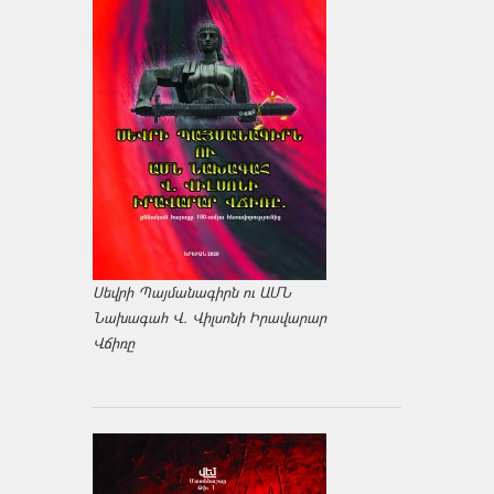
Սեվրի Պայմանագիրն ու ԱՄՆ
Նախագահ Վ. Վիլսոնի Իրավարար
Վճիռը