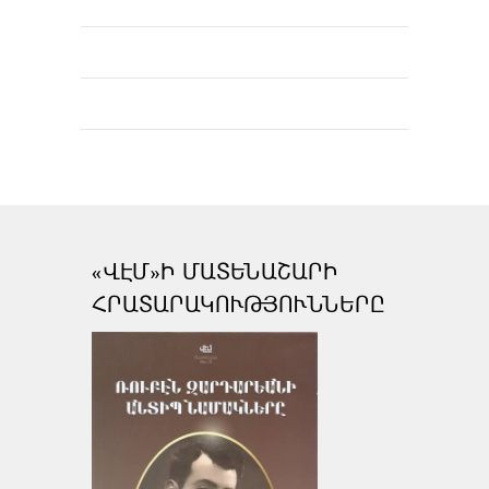
«ՎԷՄ»Ի ՄԱՏԵՆԱՇԱՐԻ
ՀՐԱՏԱՐԱԿՈՒԹՅՈՒՆՆԵՐԸ