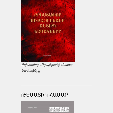
Քրիտափոր Միքայէլեանի Անտիպ
Նամակները
ԹԵՄԱՏԻԿ ՀԱՄԱՐ