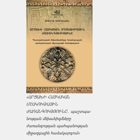
«ԱՐՑԱԽԻ ՀԱՅԿԱԿԱՆ
ՄՇԱԿՈՒԹԱՅԻՆ
ԺԱՌԱՆԳՈՒԹՅՈՒՆԸ․ պաշտպա­
նության մեխանիզմները
ժառանգության պահպանության
միջազ­գային համակարգում»