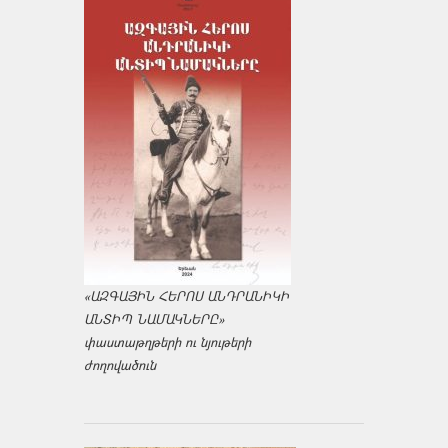
«ԱԶԳԱՅԻՆ ՀԵՐՈՍ ԱՆԴՐԱՆԻԿԻ
ԱՆՏԻՊ ՆԱՄԱԿՆԵՐԸ»
փաստաթղթերի ու նյութերի
ժողովածուն