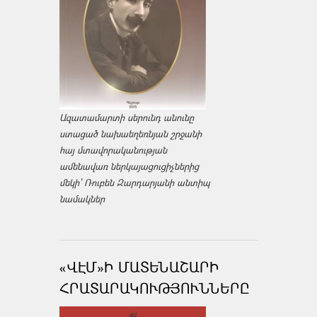
Ազատամարտի սերունդ անունը
ստացած նախաեղեռնյան շրջանի
հայ մտավորականության
ամենավառ ներկայացուցիչներից
մեկի՝ Ռուբեն Զարդարյանի անտիպ
նամակներ
«ՎԷՄ»Ի ՄԱՏԵՆԱՇԱՐԻ
ՀՐԱՏԱՐԱԿՈՒԹՅՈՒՆՆԵՐԸ