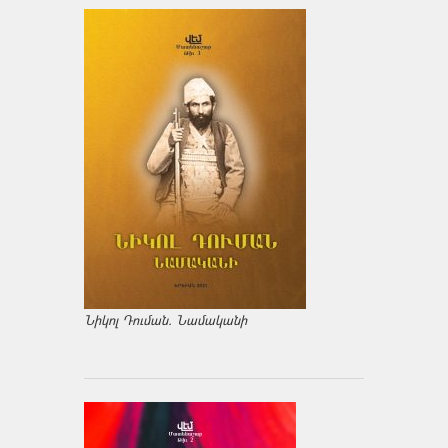
Նիկոլ Դուման. Նամականի