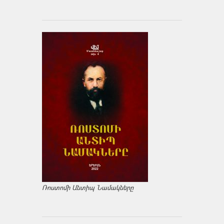
Ռոստոմի Անտիպ Նամակները