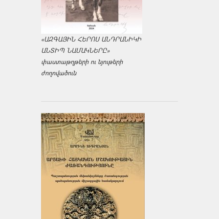
«ԱԶԳԱՅԻՆ ՀԵՐՈՍ ԱՆԴՐԱՆԻԿԻ
ԱՆՏԻՊ ՆԱՄԱԿՆԵՐԸ»
փաստաթղթերի ու նյութերի
ժողովածուն