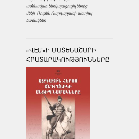
ամենավառ ներկայացուցիչներից
մեկի՝ Ռուբեն Զարդարյանի անտիպ
նամակներ
«ՎԷՄ»Ի ՄԱՏԵՆԱՇԱՐԻ
ՀՐԱՏԱՐԱԿՈՒԹՅՈՒՆՆԵՐԸ