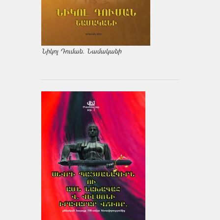
Նիկոլ Դուման. Նամականի