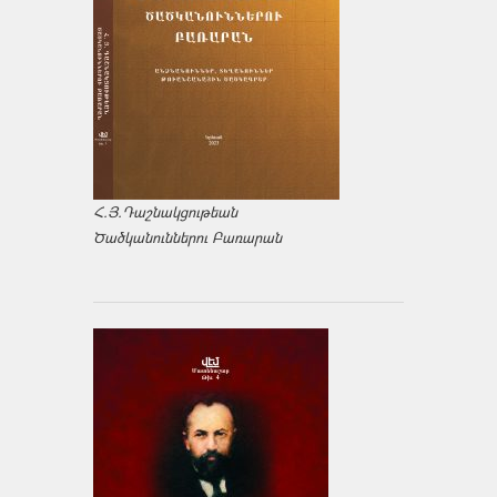
Հ.Յ.Դաշնակցութեան
Ծածկանուններու Բառարան