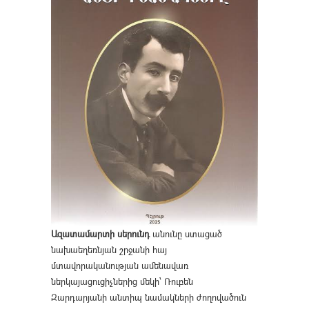
Ազատամարտի սերունդ
անունը ստացած
նախաեղեռնյան շրջանի հայ
մտավորականության ամենավառ
ներկայացուցիչներից մեկի՝ Ռուբեն
Զարդարյանի անտիպ նամակների ժողովածուն