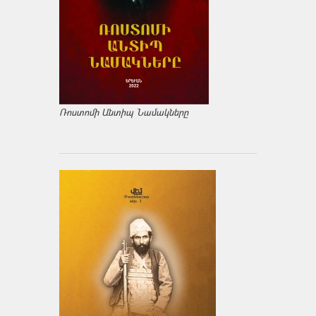
Ռոստոմի Անտիպ Նամակները