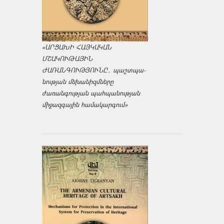
«ԱՐՑԱԽԻ ՀԱՅԿԱԿԱՆ
ՄՇԱԿՈՒԹԱՅԻՆ
ԺԱՌԱՆԳՈՒԹՅՈՒՆԸ․ պաշտպա­
նության մեխանիզմները
ժառանգության պահպանության
միջազ­գային համակարգում»