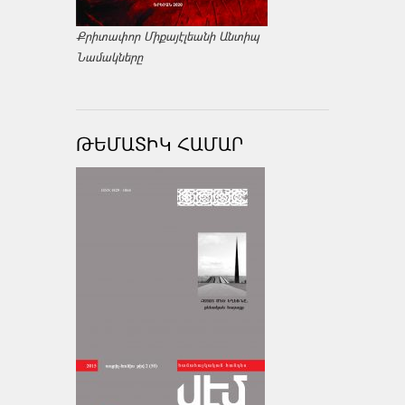
Քրիտափոր Միքայէլեանի Անտիպ
Նամակները
ԹԵՄԱՏԻԿ ՀԱՄԱՐ