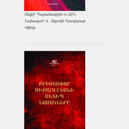
Սեվրի Պայմանագիրն ու ԱՄՆ
Նախագահ Վ. Վիլսոնի Իրավարար
Վճիռը