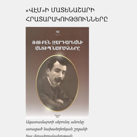
«ՎԷՄ»Ի ՄԱՏԵՆԱՇԱՐԻ
ՀՐԱՏԱՐԱԿՈՒԹՅՈՒՆՆԵՐԸ
Ազատամարտի սերունդ անունը
ստացած նախաեղեռնյան շրջանի
հայ մտավորականության