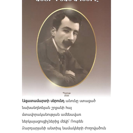
Ազատամարտի սերունդ
անունը ստացած
նախաեղեռնյան շրջանի հայ
մտավորականության ամենավառ
ներկայացուցիչներից մեկի՝ Ռուբեն
Զարդարյանի անտիպ նամակների ժողովածուն