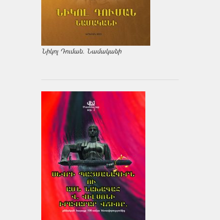
Նիկոլ Դուման. Նամականի