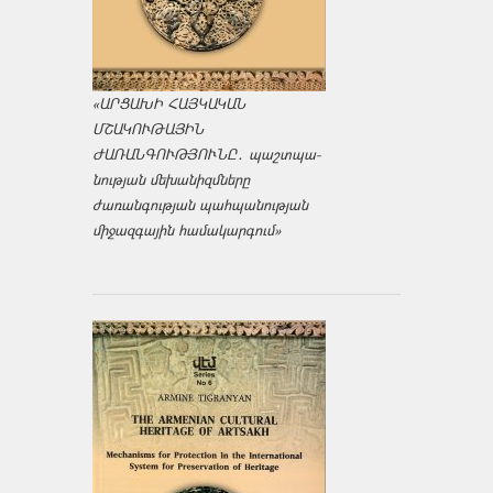
«ԱՐՑԱԽԻ ՀԱՅԿԱԿԱՆ
ՄՇԱԿՈՒԹԱՅԻՆ
ԺԱՌԱՆԳՈՒԹՅՈՒՆԸ․ պաշտպա­
նության մեխանիզմները
ժառանգության պահպանության
միջազ­գային համակարգում»