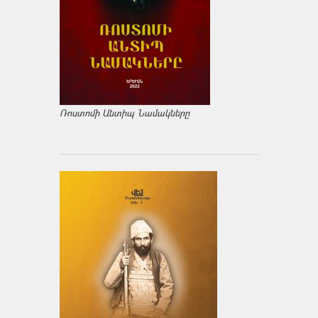
Ռոստոմի Անտիպ Նամակները