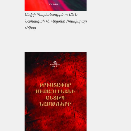
Սեվրի Պայմանագիրն ու ԱՄՆ
Նախագահ Վ. Վիլսոնի Իրավարար
Վճիռը