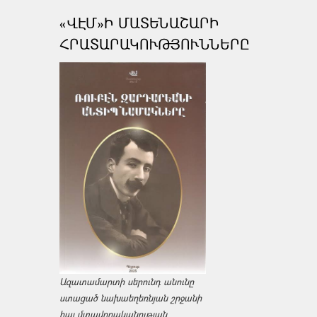
«ՎԷՄ»Ի ՄԱՏԵՆԱՇԱՐԻ
ՀՐԱՏԱՐԱԿՈՒԹՅՈՒՆՆԵՐԸ
Ազատամարտի սերունդ անունը
ստացած նախաեղեռնյան շրջանի
հայ մտավորականության