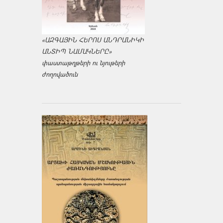
«ԱԶԳԱՅԻՆ ՀԵՐՈՍ ԱՆԴՐԱՆԻԿԻ
ԱՆՏԻՊ ՆԱՄԱԿՆԵՐԸ»
փաստաթղթերի ու նյութերի
ժողովածուն