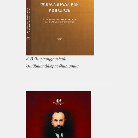
Հ.Յ.Դաշնակցութեան
Ծածկանուններու Բառարան