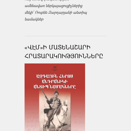
ամենավառ ներկայացուցիչներից
մեկի՝ Ռուբեն Զարդարյանի անտիպ
նամակներ
«ՎԷՄ»Ի ՄԱՏԵՆԱՇԱՐԻ
ՀՐԱՏԱՐԱԿՈՒԹՅՈՒՆՆԵՐԸ