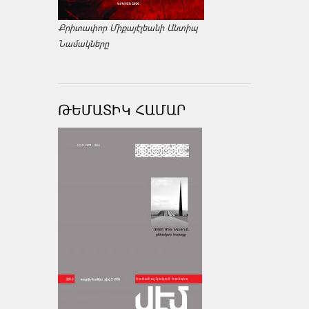
Քրիտափոր Միքայէլեանի Անտիպ
Նամակները
ԹԵՄԱՏԻԿ ՀԱՄԱՐ