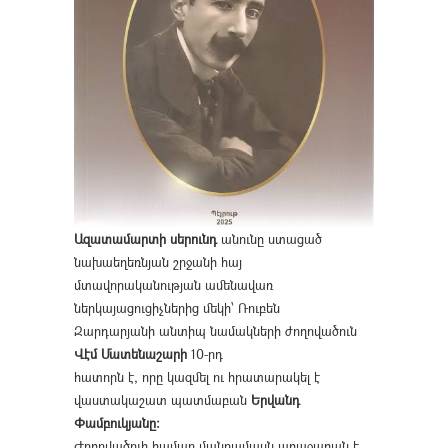
Ազատամարտի սերունդ
անունը ստացած
նախաեղեռնյան շրջանի հայ
մտավորականության ամենավառ
ներկայացուցիչներից մեկի՝ Ռուբեն
Զարդարյանի անտիպ նամակների ժողովածուն
Վէմ Մատենաշարի
10-րդ
հատորն է, որը կազմել ու հրատարակել է
վաստակաշատ պատմաբան
Երվանդ
Փամբուկյանը։
Ժողովածուի համար մանրամասն առաջաբան է