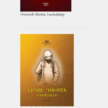
Ռոստոմի Անտիպ Նամակները