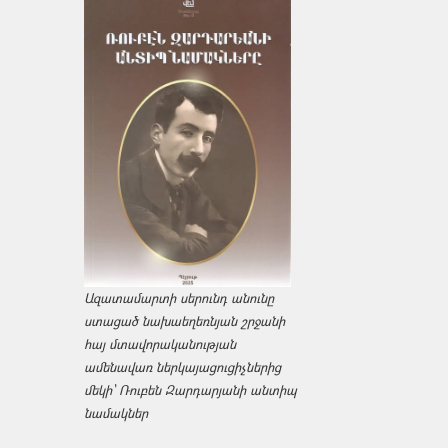
Ազատամարտի սերունդ անունը
ստացած նախաեղեռնյան շրջանի
հայ մտավորականության
ամենավառ ներկայացուցիչներից
մեկի՝ Ռուբեն Զարդարյանի անտիպ
նամակներ