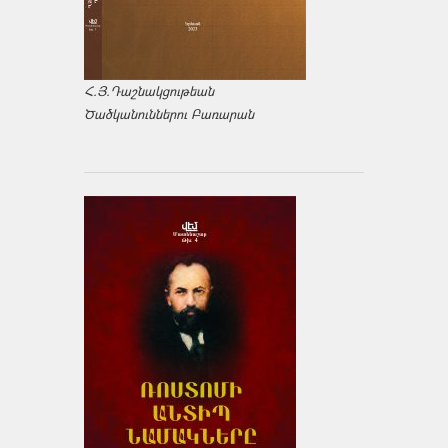
Հ.Յ.Դաշնակցութեան
Ծածկանուններու Բառարան