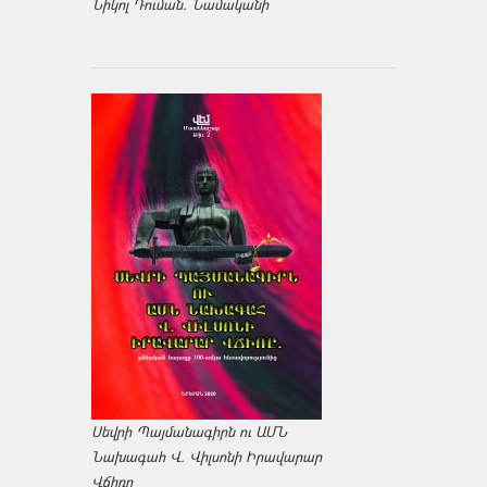
Նիկոլ Դուման. Նամականի
Սեվրի Պայմանագիրն ու ԱՄՆ
Նախագահ Վ. Վիլսոնի Իրավարար
Վճիռը