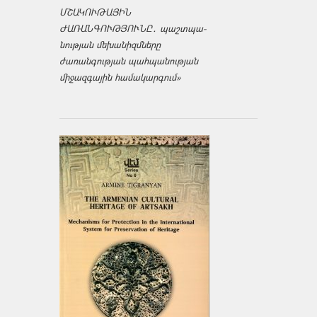
ՄՇԱԿՈՒԹԱՅԻՆ
ԺԱՌԱՆԳՈՒԹՅՈՒՆԸ․ պաշտպա­
նության մեխանիզմները
ժառանգության պահպանության
միջազ­գային համակարգում»