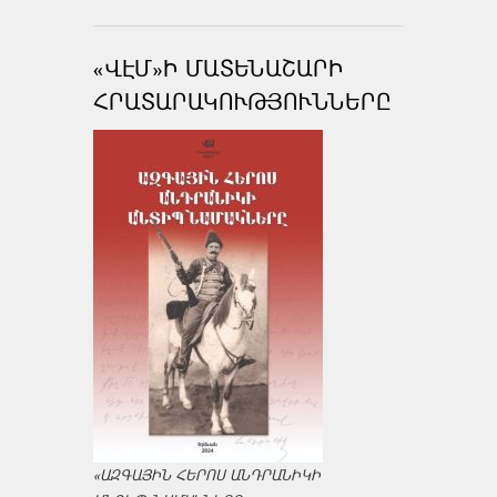
«ՎԷՄ»Ի ՄԱՏԵՆԱՇԱՐԻ
ՀՐԱՏԱՐԱԿՈՒԹՅՈՒՆՆԵՐԸ
«ԱԶԳԱՅԻՆ ՀԵՐՈՍ ԱՆԴՐԱՆԻԿԻ