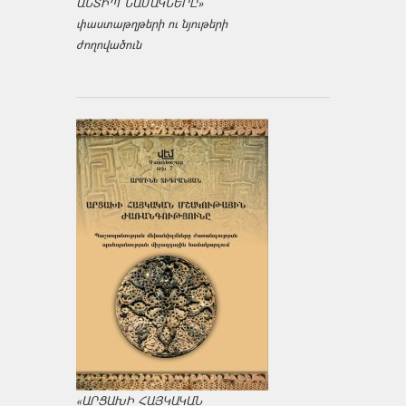
ԱՆՏԻՊ ՆԱՄԱԿՆԵՐԸ»
փաստաթղթերի ու նյութերի
ժողովածուն
«ԱՐՑԱԽԻ ՀԱՅԿԱԿԱՆ