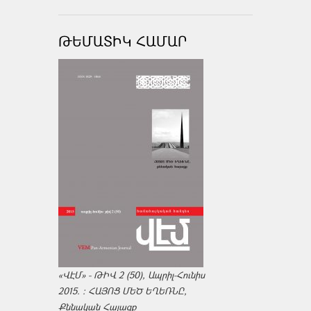
ԹԵՄԱՏԻԿ ՀԱՄԱՐ
«ՎԷՄ» - ԹԻՎ 2 (50), Ապրիլ-Հունիս
2015. : ՀԱՅՈՑ ՄԵԾ ԵՂԵՌՆԸ,
Քննական Հայացք