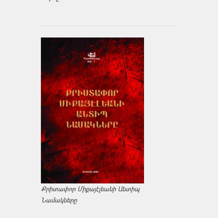
Քրիտափոր Միքայէլեանի Անտիպ
Նամակները