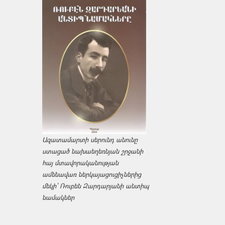
Ազատամարտի սերունդ անունը
ստացած նախաեղեռնյան շրջանի
հայ մտավորականության
ամենավառ ներկայացուցիչներից
մեկի՝ Ռուբեն Զարդարյանի անտիպ
նամակներ