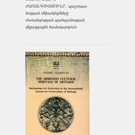
ԺԱՌԱՆԳՈՒԹՅՈՒՆԸ․ պաշտպա­
նության մեխանիզմները
ժառանգության պահպանության
միջազ­գային համակարգում»