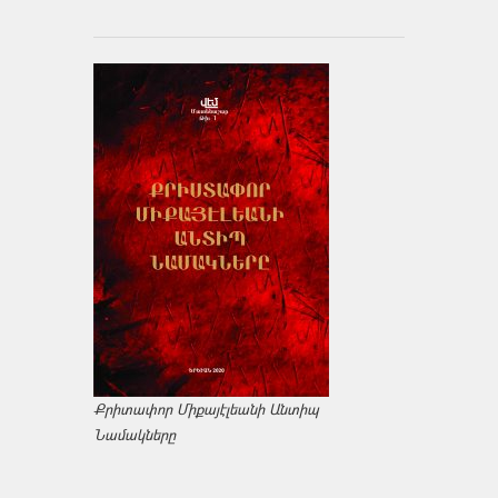
Քրիտափոր Միքայէլեանի Անտիպ
Նամակները