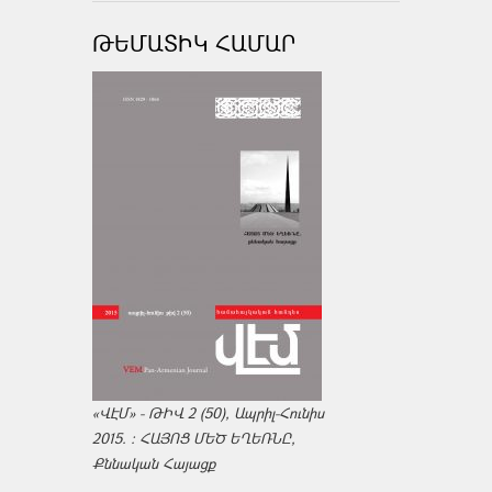
ԹԵՄԱՏԻԿ ՀԱՄԱՐ
«ՎԷՄ» - ԹԻՎ 2 (50), Ապրիլ-Հունիս
2015. : ՀԱՅՈՑ ՄԵԾ ԵՂԵՌՆԸ,
Քննական Հայացք