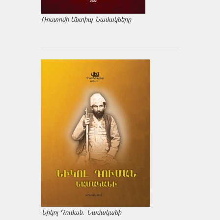
Ռոստոմի Անտիպ Նամակները
Նիկոլ Դուման. Նամականի