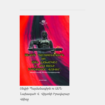
Սեվրի Պայմանագիրն ու ԱՄՆ
Նախագահ Վ. Վիլսոնի Իրավարար
Վճիռը