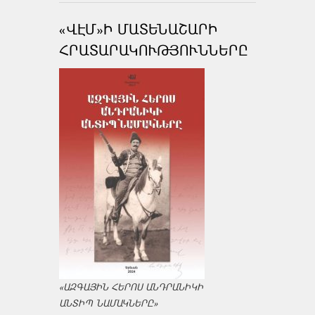
«ՎԷՄ»Ի ՄԱՏԵՆԱՇԱՐԻ
ՀՐԱՏԱՐԱԿՈՒԹՅՈՒՆՆԵՐԸ
«ԱԶԳԱՅԻՆ ՀԵՐՈՍ ԱՆԴՐԱՆԻԿԻ
ԱՆՏԻՊ ՆԱՄԱԿՆԵՐԸ»