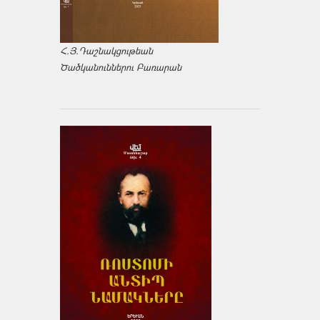
Հ.Յ.Դաշնակցութեան
Ծածկանուններու Բառարան