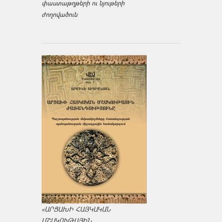
փաստաթղթերի ու նյութերի
ժողովածուն
«ԱՐՑԱԽԻ ՀԱՅԿԱԿԱՆ
ՄՇԱԿՈՒԹԱՅԻՆ