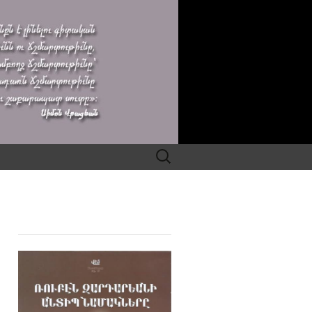
Search
for: