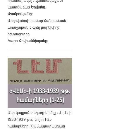
հրատարակել է վաստակաշատ
պատմաբան
Երվանդ
Փամբուկյանը։
Ժողովածուի համար մանրամասն
առաջաբան է գրել բարեխիղճ
հետազոտող
Կարո Հովհաննիսյանը։
Մեր կայքում տեղադրել ենք «ՎԷՄ»-ի
1933-1939 թթ. բոլոր 1-25
համարները։ Համապատասխան