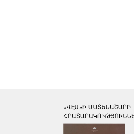
«ՎԷՄ»Ի ՄԱՏԵՆԱՇԱՐԻ
ՀՐԱՏԱՐԱԿՈՒԹՅՈՒՆՆ