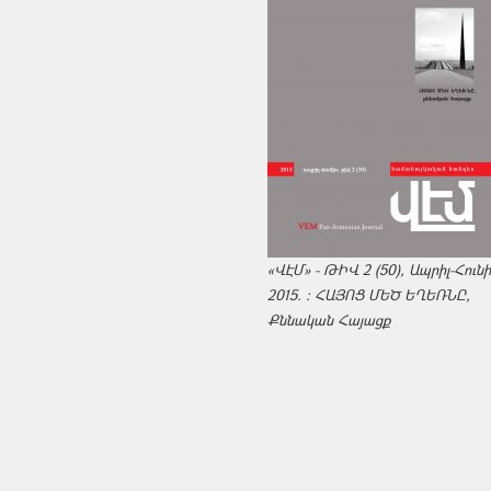
«ՎԷՄ» - ԹԻՎ 2 (50), Ապրիլ-Հուն
2015. : ՀԱՅՈՑ ՄԵԾ ԵՂԵՌՆԸ,
Քննական Հայացք