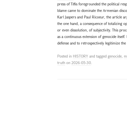
press of Tiflis foregrounded the political re
blame came to dominate the Armenian disco
Karl Jaspers and Paul Ricoeur, the article argu
the one hand, a consequence of totalizing op
or even dissolution, of subjectivity. This pr
as a continuous extension of genocide itself. I
defense and to retrospectively legitimize the
Posted in
HISTORY
and tagged
genocide
,
m
truth
on
2026-05-30
.