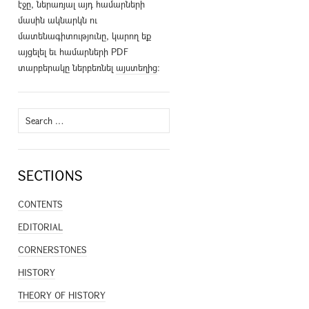
էջը, ներառյալ այդ համարների
մասին ակնարկն ու
մատենագիտությունը, կարող եք
այցելել եւ համարների PDF
տարբերակը ներբեռնել
այստեղից
։
Search
for:
SECTIONS
CONTENTS
EDITORIAL
CORNERSTONES
HISTORY
THEORY OF HISTORY