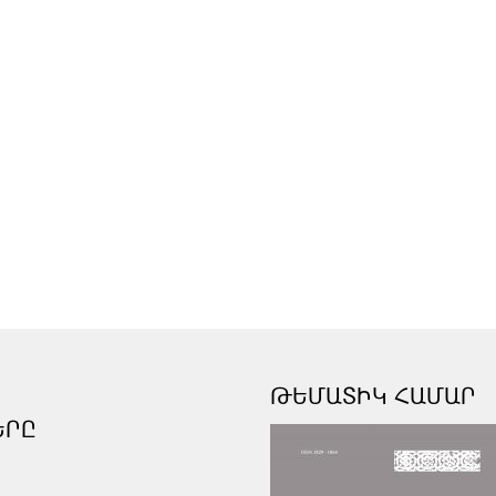
ԹԵՄԱՏԻԿ ՀԱՄԱՐ
ԵՐԸ