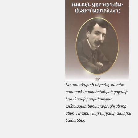
Ազատամարտի սերունդ անունը
ստացած նախաեղեռնյան շրջանի
հայ մտավորականության
ամենավառ ներկայացուցիչներից
մեկի՝ Ռուբեն Զարդարյանի անտիպ
նամակներ