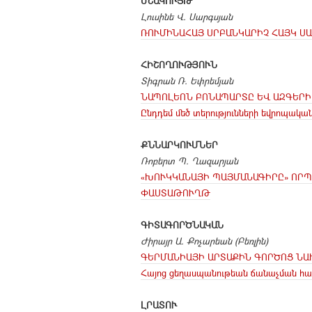
ՄՇԱԿՈՒՅԹ
Լուսինե Վ. Սարգսյան
ՌՈՒՄԻՆԱՀԱՅ ՍՐԲԱՆԿԱՐԻՉ ՀԱՅԿ Ս
ՀԻՇՈՂՈՒԹՅՈՒՆ
Տիգրան Ռ. Եփրեմյան
ՆԱՊՈԼԵՈՆ ԲՈՆԱՊԱՐՏԸ ԵՎ ԱԶԳԵՐԻ
Ընդդեմ մեծ տերությունների եվրոպակա
ՔՆՆԱՐԿՈՒՄՆԵՐ
Ռոբերտ Պ. Ղազարյան
«ԽՈՒԿԿԱՆԱՅԻ ՊԱՅՄԱՆԱԳԻՐԸ» ՈՐՊ
ՓԱՍՏԱԹՈՒՂԹ
ԳԻՏԱԳՈՐԾՆԱԿԱՆ
Ժիրայր Ա. Քոչարեան (Բեռլին)
ԳԵՐՄԱՆԻԱՅԻ ԱՐՏԱՔԻՆ ԳՈՐԾՈՑ Ն
Հայոց ցեղասպանութեան ճանաչման հա
ԼՐԱՏՈՒ