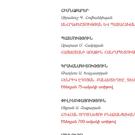
ՀԻՄՆԱՔԱՐԵՐ
Սիրանուշ Գ. Հովհաննիսյան
ԱՆՀՐԱԺԵՇՏՈՒԹՅԱՆ ԵՎ ՊԱՏԱՀԱԿԱ
ՊԱՏՄՈՒԹՅՈՒՆ
Արարատ Մ. Հակոբյան
ՀԱՅԱՍՏԱՆԻ ԱՌԱՋԻՆ ՀԱՆՐԱՊԵՏՈՒ
ԳՐԱԿԱՆԱԳԻՏՈՒԹՅՈՒՆ
Թադևոս Ա. Խաչատրյան
ՀԵՆՐԻԿ ԷԴՈՅԱՆ. ԲԱՆԱՍՏԵՂԾԸ, ՏԵ
Ծննդյան 75-ամյակի առիթով
ՓԻԼԻՍՈՓԱՅՈՒԹՅՈՒՆ
Սեյրան Ա. Զաքարյան
ՀՈՎՀԱՆ ՈՐՈՏՆԵՑՈՒ ԲՆԱԶԱՆՑԱԿԱՆ
Ծննդյան 700-ամյակի առիթով