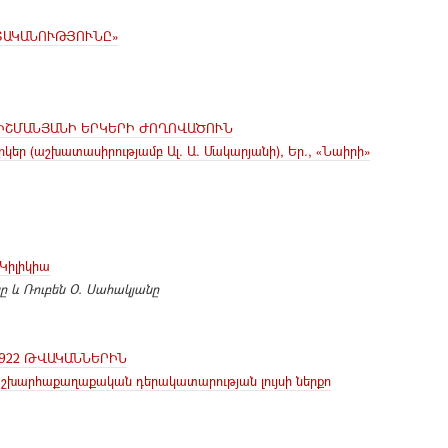
ՏԱԿԱՆՈՒԹՅՈՒՆԸ»
ԻՇՄԱՆՅԱՆԻ ԵՐԿԵՐԻ ԺՈՂՈՎԱԾՈՒՆ
րկեր (աշխատասիրությամբ Ալ. Ա. Մակարյանի), Եր., «Նաիրի»
Կիլիկիա
 և Ռուբեն Օ. Սահակյանը
1922 ԹՎԱԿԱՆՆԵՐԻՆ
շխարհաքաղաքական դերակատարության լույսի ներքո