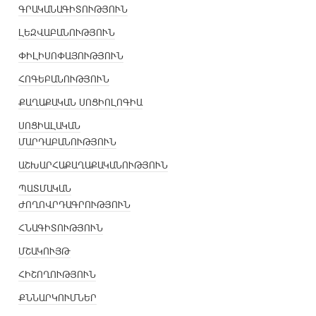
ԳՐԱԿԱՆԱԳԻՏՈՒԹՅՈՒՆ
ԼԵԶՎԱԲԱՆՈՒԹՅՈՒՆ
ՓԻԼԻՍՈՓԱՅՈՒԹՅՈՒՆ
ՀՈԳԵԲԱՆՈՒԹՅՈՒՆ
ՔԱՂԱՔԱԿԱՆ ՍՈՑԻՈԼՈԳԻԱ
ՍՈՑԻԱԼԱԿԱՆ
ՄԱՐԴԱԲԱՆՈՒԹՅՈՒՆ
ԱՇԽԱՐՀԱՔԱՂԱՔԱԿԱՆՈՒԹՅՈՒՆ
ՊԱՏՄԱԿԱՆ
ԺՈՂՈՎՐԴԱԳՐՈՒԹՅՈՒՆ
ՀՆԱԳԻՏՈՒԹՅՈՒՆ
ՄՇԱԿՈՒՅԹ
ՀԻՇՈՂՈՒԹՅՈՒՆ
ՔՆՆԱՐԿՈՒՄՆԵՐ