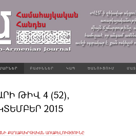
ՄԱՐՆԵՐ
ԲԱԺԻՆՆԵՐ
ԿԱՊ
ԾԱՆՈՒՑՈՒՄ
ՄԱՏ
ԱՐԻ ԹԻՎ 4 (52),
ԿՏԵՄԲԵՐ 2015
ԱՆԻ ՔԱՂԱՔԱԿՐԹԱԿԱՆ ԱՌԱՔԵԼՈՒԹՅՈՒՆԸ