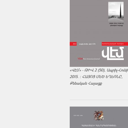
«ՎԷՄ» - ԹԻՎ 2 (50), Ապրիլ-Հուն
2015. : ՀԱՅՈՑ ՄԵԾ ԵՂԵՌՆԸ,
Քննական Հայացք