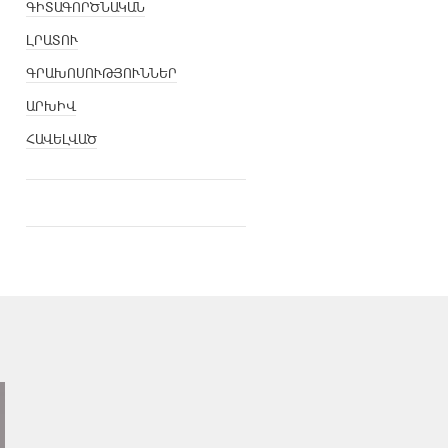
ԳԻՏԱԳՈՐԾՆԱԿԱՆ
ԼՐԱՏՈՒ
ԳՐԱԽՈՍՈՒԹՅՈՒՆՆԵՐ
ԱՐԽԻՎ
ՀԱՎԵԼՎԱԾ