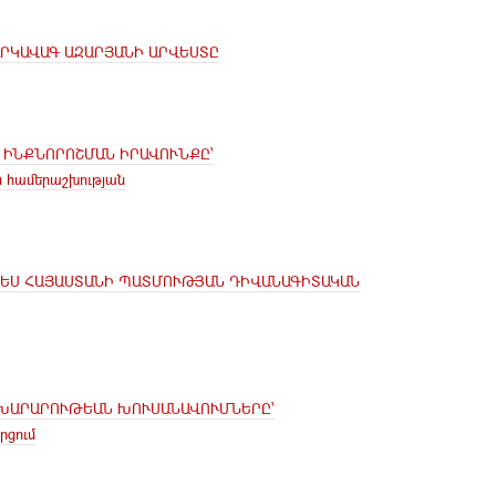
ԱՐԿԱՎԱԳ ԱԶԱՐՅԱՆԻ ԱՐՎԵՍՏԸ
 ԻՆՔՆՈՐՈՇՄԱՆ ԻՐԱՎՈՒՆՔԸ՝
ն համերաշխության
ԵՍ ՀԱՅԱՍՏԱՆԻ ՊԱՏՄՈՒԹՅԱՆ ԴԻՎԱՆԱԳԻՏԱԿԱՆ
ԱԽԱՐԱՐՈՒԹԵԱՆ ԽՈՒՍԱՆԱՎՈՒՄՆԵՐԸ՝
րցում