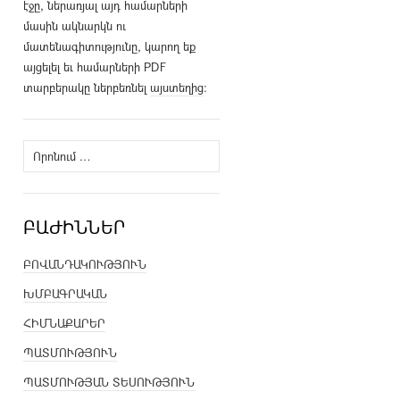
էջը, ներառյալ այդ համարների
մասին ակնարկն ու
մատենագիտությունը, կարող եք
այցելել եւ համարների PDF
տարբերակը ներբեռնել
այստեղից
։
Որոնել՝
ԲԱԺԻՆՆԵՐ
ԲՈՎԱՆԴԱԿՈՒԹՅՈՒՆ
ԽՄԲԱԳՐԱԿԱՆ
ՀԻՄՆԱՔԱՐԵՐ
ՊԱՏՄՈՒԹՅՈՒՆ
ՊԱՏՄՈՒԹՅԱՆ ՏԵՍՈՒԹՅՈՒՆ