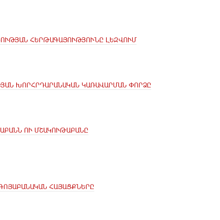
ՆՈՒԹՅԱՆ ՀԵՐԹԱԳԱՅՈՒԹՅՈՒՆԸ ԼԵԶՎՈՒՄ
ԹՅԱՆ ԽՈՐՀՐԴԱՐԱՆԱԿԱՆ ԿԱՌԱՎԱՐՄԱՆ ՓՈՐՁԸ
ՍԱԲԱՆՆ ՈՒ ՄՇԱԿՈՒԹԱԲԱՆԸ
ԳՈՅԱԲԱՆԱԿԱՆ ՀԱՅԱՑՔՆԵՐԸ