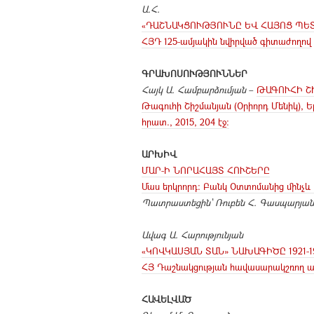
Ա.Հ.
«ԴԱՇՆԱԿՑՈՒԹՅՈՒՆԸ ԵՎ ՀԱՅՈՑ ՊԵ
ՀՅԴ 125-ամյակին նվիրված գիտաժողով
ԳՐԱԽՈՍՈՒԹՅՈՒՆՆԵՐ
Հայկ Ա. Համբարձումյան
–
ԹԱԳՈՒՀԻ Շ
Թագուհի Շիշմանյան (Օրիորդ Մենիկ), Ե
հրատ., 2015, 204 էջ:
ԱՐԽԻՎ
ՄԱՐ-Ի ՆՈՐԱՀԱՅՏ ՀՈՒՇԵՐԸ
Մաս երկրորդ: Բանկ Օտտոմանից մինչև 
Պատրաստեցին՝ Ռուբեն Հ. Գասպարյանը
Ավագ Ա. Հարությունյան
«ԿՈՎԿԱՍՅԱՆ ՏԱՆ» ՆԱԽԱԳԻԾԸ 1921-
ՀՅ Դաշնակցության հավասարակշռող ա
ՀԱՎԵԼՎԱԾ