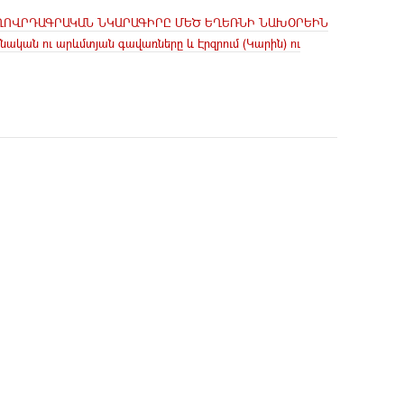
ՂՈՎՐԴԱԳՐԱԿԱՆ ՆԿԱՐԱԳԻՐԸ ՄԵԾ ԵՂԵՌՆԻ ՆԱԽՕՐԵԻՆ
նական ու արևմտյան գավառները և Էրզրում (Կարին) ու