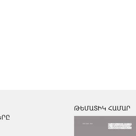
ԹԵՄԱՏԻԿ ՀԱՄԱՐ
ԵՐԸ