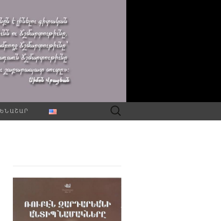
Որոնել՝
ԵՆԱՇԱՐ