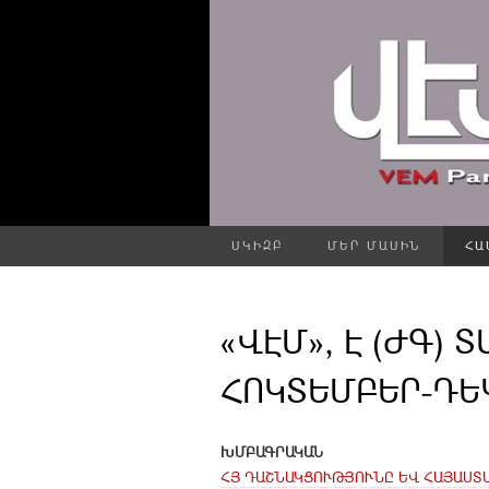
ՍԿԻԶԲ
ՄԵՐ ՄԱՍԻՆ
ՀԱ
«ՎԷՄ», Է (ԺԳ) Տ
ՀՈԿՏԵՄԲԵՐ-ԴԵ
ԽՄԲԱԳՐԱԿԱՆ
ՀՅ ԴԱՇՆԱԿՑՈՒԹՅՈՒՆԸ ԵՎ ՀԱՅԱՍՏ