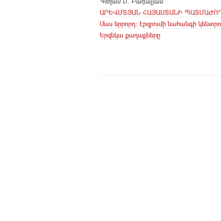
Գեղամ Մ. Բադալյան
ԱՐԵՎՄՏՅԱՆ ՀԱՅԱՍՏԱՆԻ ՊԱՏՄԱԺՈ
Մաս երրորդ: Էրզրումի նահանգի կենտրո
Երզնկա քաղաքները