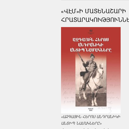
«ՎԷՄ»Ի ՄԱՏԵՆԱՇԱՐԻ
ՀՐԱՏԱՐԱԿՈՒԹՅՈՒՆՆ
«ԱԶԳԱՅԻՆ ՀԵՐՈՍ ԱՆԴՐԱՆԻԿԻ
ԱՆՏԻՊ ՆԱՄԱԿՆԵՐԸ»