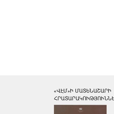
«ՎԷՄ»Ի ՄԱՏԵՆԱՇԱՐԻ
ՀՐԱՏԱՐԱԿՈՒԹՅՈՒՆՆ