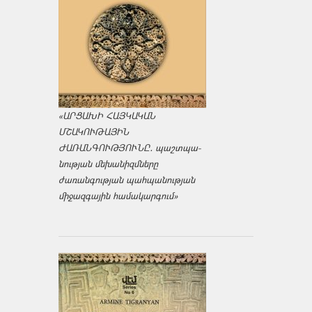
«ԱՐՑԱԽԻ ՀԱՅԿԱԿԱՆ
ՄՇԱԿՈՒԹԱՅԻՆ
ԺԱՌԱՆԳՈՒԹՅՈՒՆԸ․ պաշտպա­
նության մեխանիզմները
ժառանգության պահպանության
միջազ­գային համակարգում»