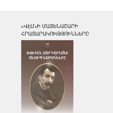
«ՎԷՄ»Ի ՄԱՏԵՆԱՇԱՐԻ
ՀՐԱՏԱՐԱԿՈՒԹՅՈՒՆՆԵՐԸ