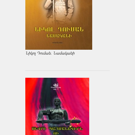
Նիկոլ Դուման. Նամականի