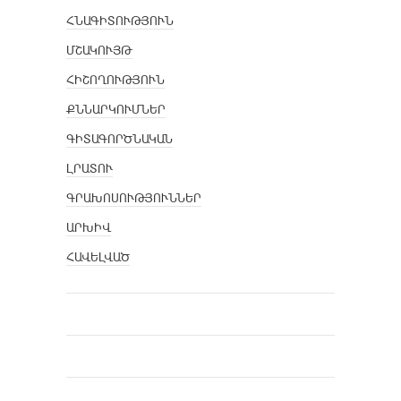
ՀՆԱԳԻՏՈՒԹՅՈՒՆ
ՄՇԱԿՈՒՅԹ
ՀԻՇՈՂՈՒԹՅՈՒՆ
ՔՆՆԱՐԿՈՒՄՆԵՐ
ԳԻՏԱԳՈՐԾՆԱԿԱՆ
ԼՐԱՏՈՒ
ԳՐԱԽՈՍՈՒԹՅՈՒՆՆԵՐ
ԱՐԽԻՎ
ՀԱՎԵԼՎԱԾ