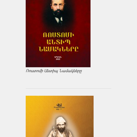
Ռոստոմի Անտիպ Նամակները