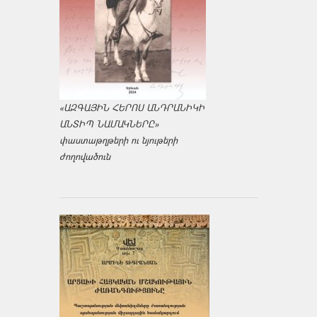
«ԱԶԳԱՅԻՆ ՀԵՐՈՍ ԱՆԴՐԱՆԻԿԻ
ԱՆՏԻՊ ՆԱՄԱԿՆԵՐԸ»
փաստաթղթերի ու նյութերի
ժողովածուն