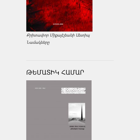
Քրիտափոր Միքայէլեանի Անտիպ
Նամակները
ԹԵՄԱՏԻԿ ՀԱՄԱՐ