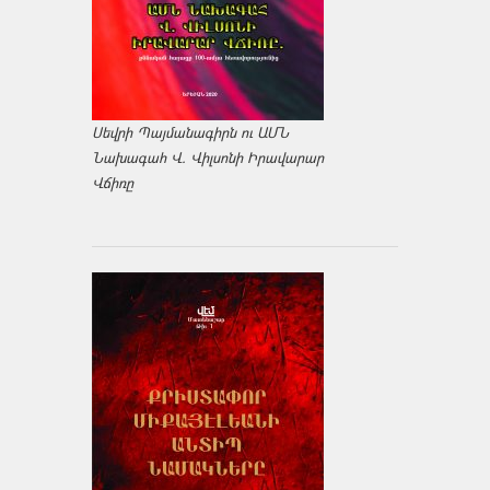
Սեվրի Պայմանագիրն ու ԱՄՆ
Նախագահ Վ. Վիլսոնի Իրավարար
Վճիռը