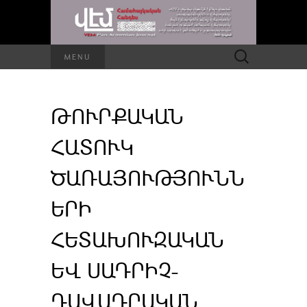
Որոնել՝
MENU
ԹՈՒՐՔԱԿԱՆ
ՀԱՏՈՒԿ
ԾԱՌԱՅՈՒԹՅՈՒՆՆ
ԵՐԻ
ՀԵՏԱԽՈՒԶԱԿԱՆ
ԵՎ ՍԱԴՐԻՉ-
ԴԱՎԱԴՐԱԿԱՆ