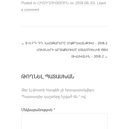
Posted in
ՀԻՇՈՂՈՒԹՅՈՒՆ
on
2018-06-30
.
Leave
a comment
←
9-11-ՐԴ ԴԴ. ԽԱՉՔԱՐԵՐԸ ՄԱՔՐԱՎԱՆՔՈՒՄ – 2018-2
ՀՈՒՅՆԵՐԻ ԱՐՏԱՔՍՈՒՄԸ ՍՏԱՄԲՈՒԼԻՑ 1964
ԹՎԱԿԱՆԻՆ – 2018-2
→
ԹՈՂՆԵԼ ՊԱՏԱՍԽԱՆ
Ձեր էլ-փոստի հասցեն չի հրապարակվելու։
Պարտադիր դաշտերը նշված են
*
-ով
Մեկնաբանություն
*