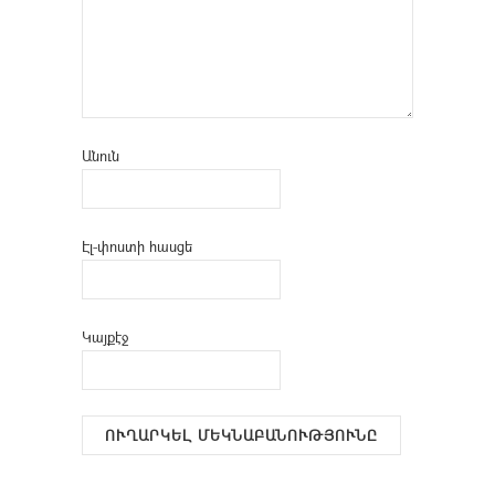
Անուն
Էլ-փոստի հասցե
Կայքէջ