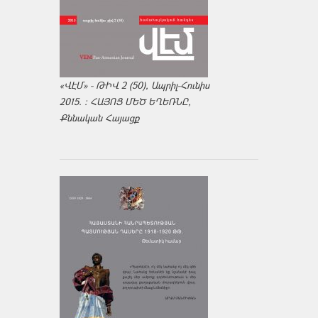
«ՎԷՄ» - ԹԻՎ 2 (50), Ապրիլ-Հունիս
2015. : ՀԱՅՈՑ ՄԵԾ ԵՂԵՌՆԸ,
Քննական Հայացք