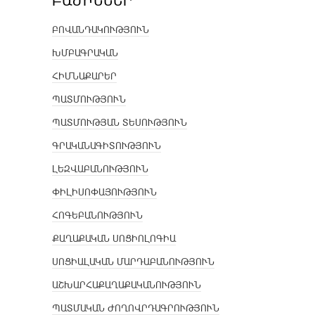
ԲԱԺԻՆՆԵՐ
ԲՈՎԱՆԴԱԿՈՒԹՅՈՒՆ
ԽՄԲԱԳՐԱԿԱՆ
ՀԻՄՆԱՔԱՐԵՐ
ՊԱՏՄՈՒԹՅՈՒՆ
ՊԱՏՄՈՒԹՅԱՆ ՏԵՍՈՒԹՅՈՒՆ
ԳՐԱԿԱՆԱԳԻՏՈՒԹՅՈՒՆ
ԼԵԶՎԱԲԱՆՈՒԹՅՈՒՆ
ՓԻԼԻՍՈՓԱՅՈՒԹՅՈՒՆ
ՀՈԳԵԲԱՆՈՒԹՅՈՒՆ
ՔԱՂԱՔԱԿԱՆ ՍՈՑԻՈԼՈԳԻԱ
ՍՈՑԻԱԼԱԿԱՆ ՄԱՐԴԱԲԱՆՈՒԹՅՈՒՆ
ԱՇԽԱՐՀԱՔԱՂԱՔԱԿԱՆՈՒԹՅՈՒՆ
ՊԱՏՄԱԿԱՆ ԺՈՂՈՎՐԴԱԳՐՈՒԹՅՈՒՆ