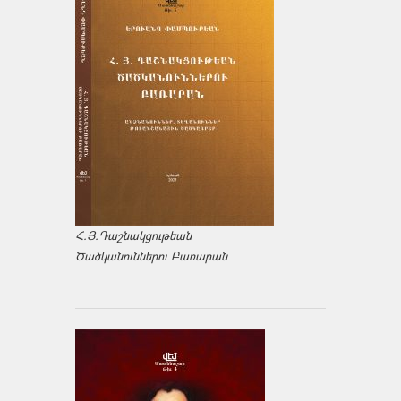
Հ.Յ.Դաշնակցութեան
Ծածկանուններու Բառարան