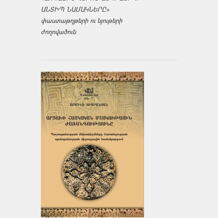
ԱՆՏԻՊ ՆԱՄԱԿՆԵՐԸ»
փաստաթղթերի ու նյութերի
ժողովածուն