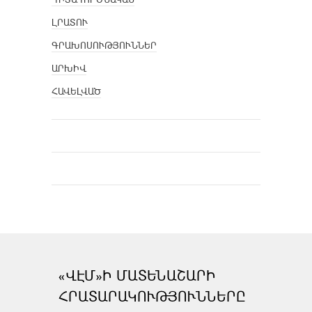
ԼՐԱՏՈՒ
ԳՐԱԽՈՍՈՒԹՅՈՒՆՆԵՐ
ԱՐԽԻՎ
ՀԱՎԵԼՎԱԾ
«ՎԷՄ»Ի ՄԱՏԵՆԱՇԱՐԻ
ՀՐԱՏԱՐԱԿՈՒԹՅՈՒՆՆԵՐԸ