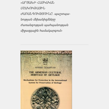
«ԱՐՑԱԽԻ ՀԱՅԿԱԿԱՆ
ՄՇԱԿՈՒԹԱՅԻՆ
ԺԱՌԱՆԳՈՒԹՅՈՒՆԸ․ պաշտպա­
նության մեխանիզմները
ժառանգության պահպանության
միջազ­գային համակարգում»