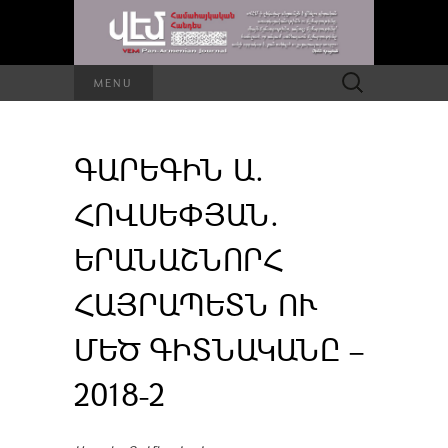
Որոնել՝
MENU
ԳԱՐԵԳԻՆ Ա.
ՀՈՎՍԵՓՅԱՆ.
ԵՐԱՆԱՇՆՈՐՀ
ՀԱՅՐԱՊԵՏՆ ՈՒ
ՄԵԾ ԳԻՏՆԱԿԱՆԸ –
2018-2