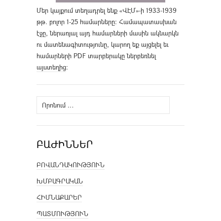
Մեր կայքում տեղադրել ենք «ՎԷՄ»-ի 1933-1939
թթ. բոլոր 1-25 համարները։ Համապատասխան
էջը, ներառյալ այդ համարների մասին ակնարկն
ու մատենագիտությունը, կարող եք այցելել եւ
համարների PDF տարբերակը ներբեռնել
այստեղից
։
Որոնել՝
ԲԱԺԻՆՆԵՐ
ԲՈՎԱՆԴԱԿՈՒԹՅՈՒՆ
ԽՄԲԱԳՐԱԿԱՆ
ՀԻՄՆԱՔԱՐԵՐ
ՊԱՏՄՈՒԹՅՈՒՆ