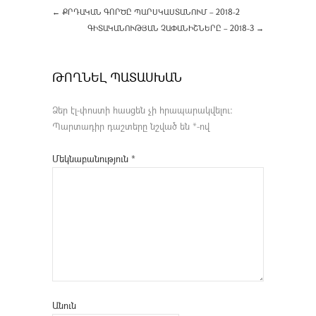
←
ՔՐԴԱԿԱՆ ԳՈՐԾԸ ՊԱՐՍԿԱՍՏԱՆՈՒՄ – 2018-2
ԳԻՏԱԿԱՆՈՒԹՅԱՆ ՉԱՓԱՆԻՇՆԵՐԸ – 2018-3
→
ԹՈՂՆԵԼ ՊԱՏԱՍԽԱՆ
Ձեր էլ-փոստի հասցեն չի հրապարակվելու։
Պարտադիր դաշտերը նշված են
*
-ով
Մեկնաբանություն
*
Անուն