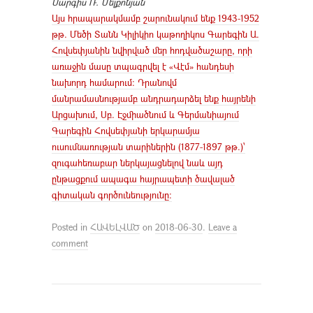
Սարգիս Ռ. Մելքոնյան
Այս հրապարակմամբ շարունակում ենք 1943-1952
թթ. Մեծի Տանն Կիլիկիո կաթողիկոս Գարեգին Ա.
Հովսեփյանին նվիրված մեր հոդվածաշարը, որի
առաջին մասը տպագրվել է «Վէմ» հանդեսի
նախորդ համարում: Դրանովմ
մանրամասնությամբ անդրադարձել ենք հայրենի
Արցախում, Սբ. Էջմիածնում և Գերմանիայում
Գարեգին Հովսեփյանի երկարամյա
ուսումնառության տարիներին (1877-1897 թթ.)՝
զուգահեռաբար ներկայացնելով նաև այդ
ընթացքում ապագա հայրապետի ծավալած
գիտական գործունեությունը:
Posted in
ՀԱՎԵԼՎԱԾ
on
2018-06-30
.
Leave a
comment