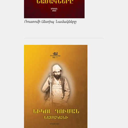
Ռոստոմի Անտիպ Նամակները