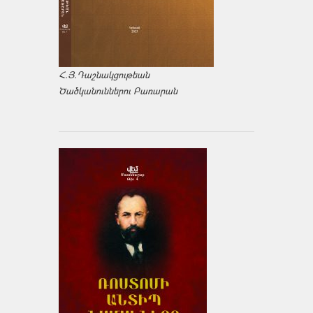
Հ.Յ.Դաշնակցութեան
Ծածկանուններու Բառարան