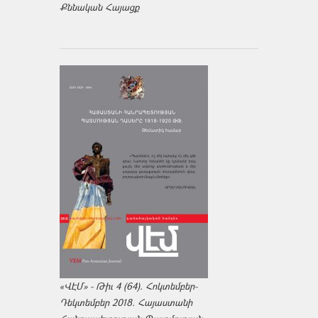
Քննական Հայացք
«ՎԷՄ» - Թիւ 4 (64). Հոկտեմբեր-
Դեկտեմբեր 2018. Հայաստանի