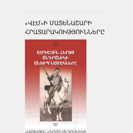
«ՎԷՄ»Ի ՄԱՏԵՆԱՇԱՐԻ
ՀՐԱՏԱՐԱԿՈՒԹՅՈՒՆՆԵՐԸ
«ԱԶԳԱՅԻՆ ՀԵՐՈՍ ԱՆԴՐԱՆԻԿԻ