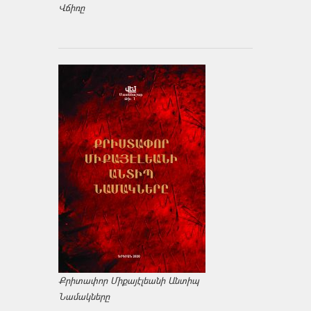
Վճիռը
Քրիտափոր Միքայէլեանի Անտիպ
Նամակները