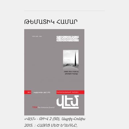
ԹԵՄԱՏԻԿ ՀԱՄԱՐ
«ՎԷՄ» - ԹԻՎ 2 (50), Ապրիլ-Հունիս
2015. : ՀԱՅՈՑ ՄԵԾ ԵՂԵՌՆԸ,