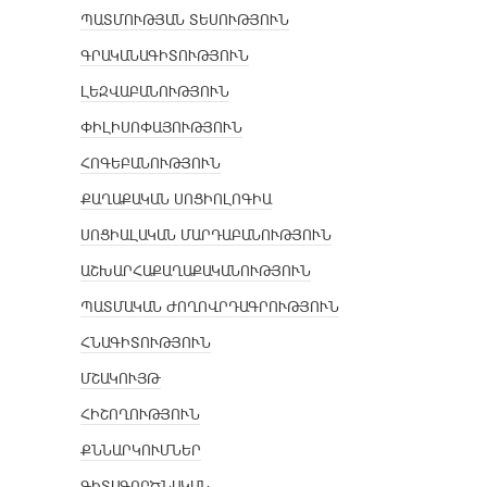
ՊԱՏՄՈՒԹՅԱՆ ՏԵՍՈՒԹՅՈՒՆ
ԳՐԱԿԱՆԱԳԻՏՈՒԹՅՈՒՆ
ԼԵԶՎԱԲԱՆՈՒԹՅՈՒՆ
ՓԻԼԻՍՈՓԱՅՈՒԹՅՈՒՆ
ՀՈԳԵԲԱՆՈՒԹՅՈՒՆ
ՔԱՂԱՔԱԿԱՆ ՍՈՑԻՈԼՈԳԻԱ
ՍՈՑԻԱԼԱԿԱՆ ՄԱՐԴԱԲԱՆՈՒԹՅՈՒՆ
ԱՇԽԱՐՀԱՔԱՂԱՔԱԿԱՆՈՒԹՅՈՒՆ
ՊԱՏՄԱԿԱՆ ԺՈՂՈՎՐԴԱԳՐՈՒԹՅՈՒՆ
ՀՆԱԳԻՏՈՒԹՅՈՒՆ
ՄՇԱԿՈՒՅԹ
ՀԻՇՈՂՈՒԹՅՈՒՆ
ՔՆՆԱՐԿՈՒՄՆԵՐ
ԳԻՏԱԳՈՐԾՆԱԿԱՆ