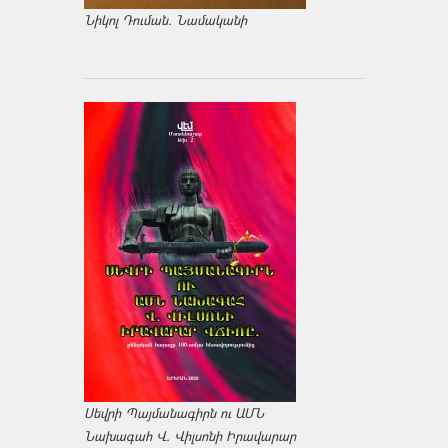
Նիկոլ Դուման. Նամականի
Սեվրի Պայմանագիրն ու ԱՄՆ
Նախագահ Վ. Վիլսոնի Իրավարար