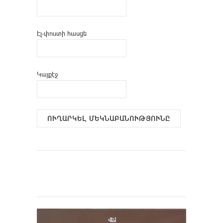
Էլ-փոստի հասցե
Կայքէջ