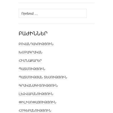
Որոնել՝
ԲԱԺԻՆՆԵՐ
ԲՈՎԱՆԴԱԿՈՒԹՅՈՒՆ
ԽՄԲԱԳՐԱԿԱՆ
ՀԻՄՆԱՔԱՐԵՐ
ՊԱՏՄՈՒԹՅՈՒՆ
ՊԱՏՄՈՒԹՅԱՆ ՏԵՍՈՒԹՅՈՒՆ
ԳՐԱԿԱՆԱԳԻՏՈՒԹՅՈՒՆ
ԼԵԶՎԱԲԱՆՈՒԹՅՈՒՆ
ՓԻԼԻՍՈՓԱՅՈՒԹՅՈՒՆ
ՀՈԳԵԲԱՆՈՒԹՅՈՒՆ