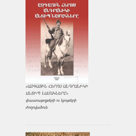
«ԱԶԳԱՅԻՆ ՀԵՐՈՍ ԱՆԴՐԱՆԻԿԻ
ԱՆՏԻՊ ՆԱՄԱԿՆԵՐԸ»
փաստաթղթերի ու նյութերի
ժողովածուն