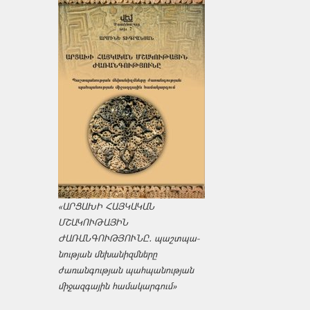
«ԱՐՑԱԽԻ ՀԱՅԿԱԿԱՆ
ՄՇԱԿՈՒԹԱՅԻՆ
ԺԱՌԱՆԳՈՒԹՅՈՒՆԸ․ պաշտպա­
նության մեխանիզմները
ժառանգության պահպանության
միջազ­գային համակարգում»