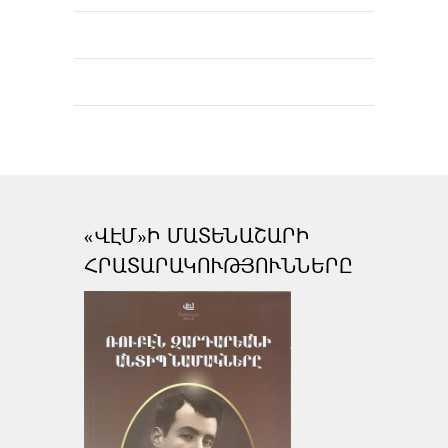
«ՎԷՄ»Ի ՄԱՏԵՆԱՇԱՐԻ
ՀՐԱՏԱՐԱԿՈՒԹՅՈՒՆՆԵՐԸ