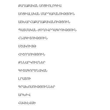
ՔԱՂԱՔԱԿԱՆ ՍՈՑԻՈԼՈԳԻԱ
ՍՈՑԻԱԼԱԿԱՆ ՄԱՐԴԱԲԱՆՈՒԹՅՈՒՆ
ԱՇԽԱՐՀԱՔԱՂԱՔԱԿԱՆՈՒԹՅՈՒՆ
ՊԱՏՄԱԿԱՆ ԺՈՂՈՎՐԴԱԳՐՈՒԹՅՈՒՆ
ՀՆԱԳԻՏՈՒԹՅՈՒՆ
ՄՇԱԿՈՒՅԹ
ՀԻՇՈՂՈՒԹՅՈՒՆ
ՔՆՆԱՐԿՈՒՄՆԵՐ
ԳԻՏԱԳՈՐԾՆԱԿԱՆ
ԼՐԱՏՈՒ
ԳՐԱԽՈՍՈՒԹՅՈՒՆՆԵՐ
ԱՐԽԻՎ
ՀԱՎԵԼՎԱԾ