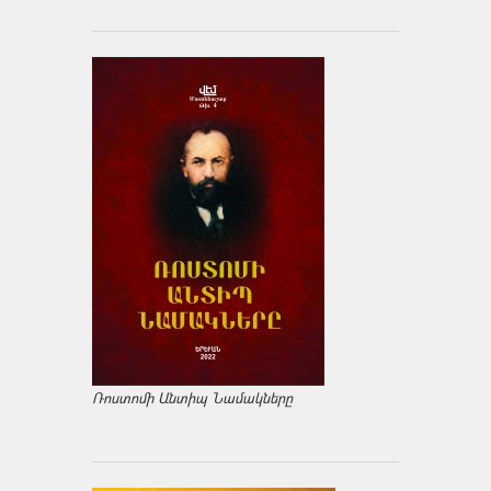
Ռոստոմի Անտիպ Նամակները