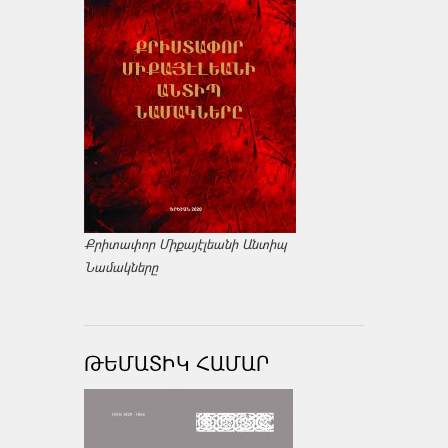
Քրիտափոր Միքայէլեանի Անտիպ
Նամակները
ԹԵՄԱՏԻԿ ՀԱՄԱՐ