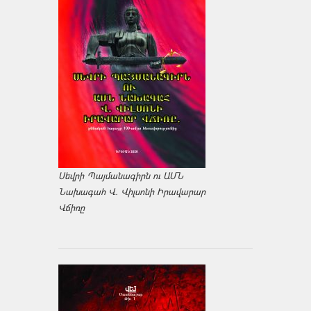
Սեվրի Պայմանագիրն ու ԱՄՆ
Նախագահ Վ. Վիլսոնի Իրավարար
Վճիռը