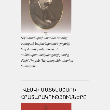
Ազատամարտի սերունդ անունը
ստացած նախաեղեռնյան շրջանի
հայ մտավորականության
ամենավառ ներկայացուցիչներից
մեկի՝ Ռուբեն Զարդարյանի անտիպ
նամակներ
«ՎԷՄ»Ի ՄԱՏԵՆԱՇԱՐԻ
ՀՐԱՏԱՐԱԿՈՒԹՅՈՒՆՆԵՐԸ