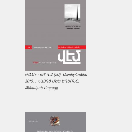
«ՎԷՄ» - ԹԻՎ 2 (50), Ապրիլ-Հունիս
2015. : ՀԱՅՈՑ ՄԵԾ ԵՂԵՌՆԸ,
Քննական Հայացք