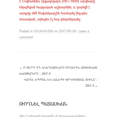
է Հովհաննես Այվազովսկու (1817-1900) արվեստը
ներգծված հայկական աշխարհին, և կարելի՞ է
արդյոք մեծ ծովանկարչին համարել ինչպես
ռուսական, այնպես էլ հայ գեղանկարիչ։
Posted in
ՄՇԱԿՈՒՅԹ
on
2017-09-30
.
Leave a
comment
←
17-18-ՐԴ ԴԴ. ԵԿԵՂԵՑԻՆԵՐԻ ՈՐՄԵՐԻՆ ԱԳՈՒՑՎԱԾ
ԽԱՉՔԱՐԵՐԸ – 2017-3
ԿԱՐԵՆ ԵՊՊԵՆ ԵՎ ՀԱԼԵՊԻ ՓՐԿՈՒԹՅԱՆ ՏՈՒՆԸ –
2017-3
→
ԹՈՂՆԵԼ ՊԱՏԱՍԽԱՆ
Ձեր էլ-փոստի հասցեն չի հրապարակվելու։