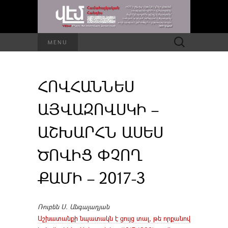
Որոնել՝
MENU
ՀՈՎՀԱՆՆԵՍ
ԱՅՎԱԶՈՎՍԿԻ –
ԱՇԽԱՐՀՆ ԱՍԵՍ
ԾՈՎԻՑ ՓՉՈՂ
ՔԱՄԻ – 2017-3
Ռուբեն Ս. Անգալադյան
Աշխատանքի նպատակն է ցույց տալ, թե որքանով