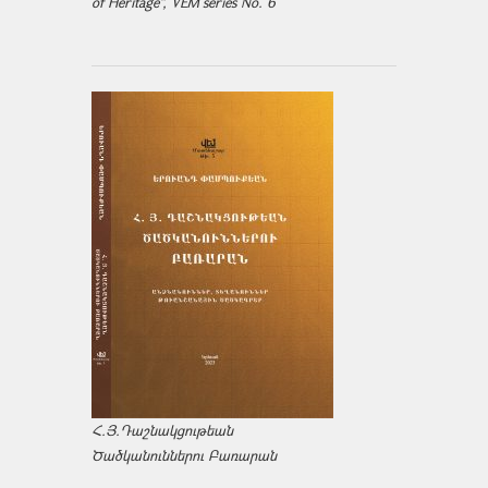
of Heritage", VEM series No. 6
Հ.Յ.Դաշնակցութեան
Ծածկանուններու Բառարան