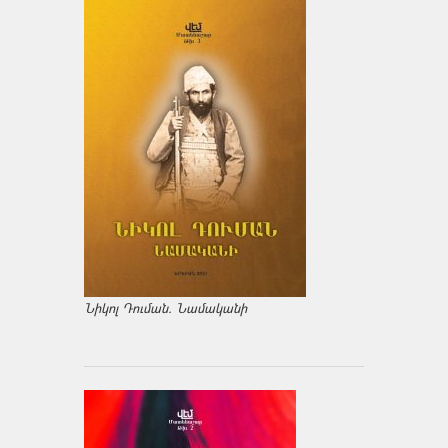
Նիկոլ Դուման. Նամականի