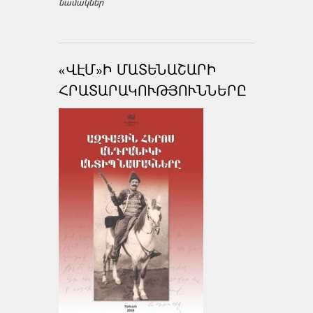
նամակներ
«ՎԷՄ»Ի ՄԱՏԵՆԱՇԱՐԻ
ՀՐԱՏԱՐԱԿՈՒԹՅՈՒՆՆԵՐԸ