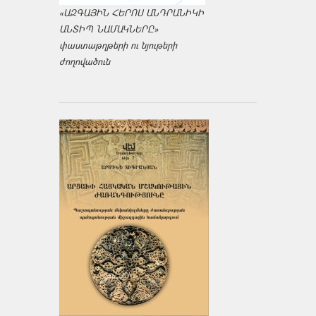
«ԱԶԳԱՅԻՆ ՀԵՐՈՍ ԱՆԴՐԱՆԻԿԻ
ԱՆՏԻՊ ՆԱՄԱԿՆԵՐԸ»
փաստաթղթերի ու նյութերի
ժողովածուն