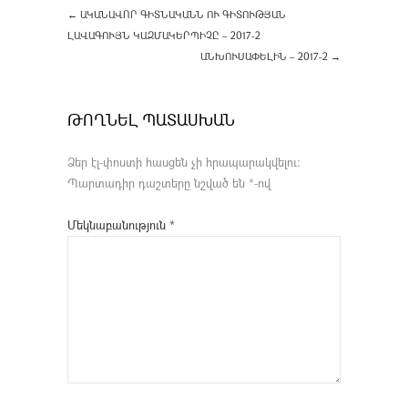
←
ԱԿԱՆԱՎՈՐ ԳԻՏՆԱԿԱՆՆ ՈՒ ԳԻՏՈՒԹՅԱՆ
ԼԱՎԱԳՈՒՅՆ ԿԱԶՄԱԿԵՐՊԻՉԸ – 2017-2
ԱՆԽՈՒՍԱՓԵԼԻՆ – 2017-2
→
ԹՈՂՆԵԼ ՊԱՏԱՍԽԱՆ
Ձեր էլ-փոստի հասցեն չի հրապարակվելու։
Պարտադիր դաշտերը նշված են
*
-ով
Մեկնաբանություն
*