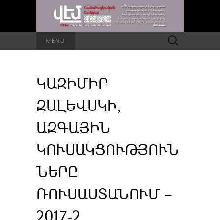
Որոնել՝
MENU
ԿԱԶԻՄԻՐ
ԶԱԼԵՎՍԿԻ,
ԱԶԳԱՅԻՆ
ԿՈՒՍԱԿՑՈՒԹՅՈՒՆ
ՆԵՐԸ
ՌՈՒՍԱՍՏԱՆՈՒՄ –
2017-2