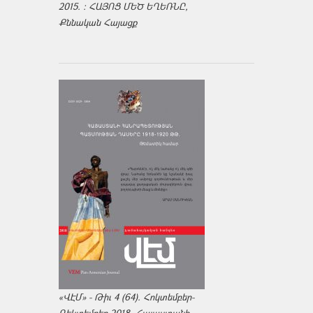
2015. : ՀԱՅՈՑ ՄԵԾ ԵՂԵՌՆԸ,
Քննական Հայացք
«ՎԷՄ» - Թիւ 4 (64). Հոկտեմբեր-
Դեկտեմբեր 2018. Հայաստանի