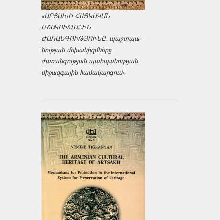
«ԱՐՑԱԽԻ ՀԱՅԿԱԿԱՆ
ՄՇԱԿՈՒԹԱՅԻՆ
ԺԱՌԱՆԳՈՒԹՅՈՒՆԸ․ պաշտպա­
նության մեխանիզմները
ժառանգության պահպանության
միջազ­գային համակարգում»