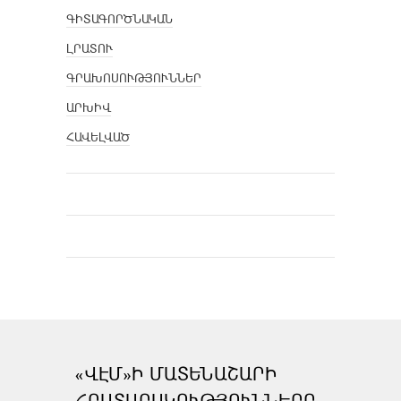
ԳԻՏԱԳՈՐԾՆԱԿԱՆ
ԼՐԱՏՈՒ
ԳՐԱԽՈՍՈՒԹՅՈՒՆՆԵՐ
ԱՐԽԻՎ
ՀԱՎԵԼՎԱԾ
«ՎԷՄ»Ի ՄԱՏԵՆԱՇԱՐԻ
ՀՐԱՏԱՐԱԿՈՒԹՅՈՒՆՆԵՐԸ