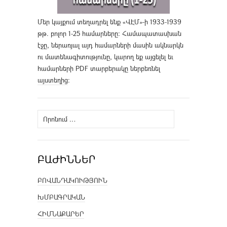
Մեր կայքում տեղադրել ենք «ՎԷՄ»-ի 1933-1939
թթ. բոլոր 1-25 համարները։ Համապատասխան
էջը, ներառյալ այդ համարների մասին ակնարկն
ու մատենագիտությունը, կարող եք այցելել եւ
համարների PDF տարբերակը ներբեռնել
այստեղից
։
Որոնել՝
ԲԱԺԻՆՆԵՐ
ԲՈՎԱՆԴԱԿՈՒԹՅՈՒՆ
ԽՄԲԱԳՐԱԿԱՆ
ՀԻՄՆԱՔԱՐԵՐ