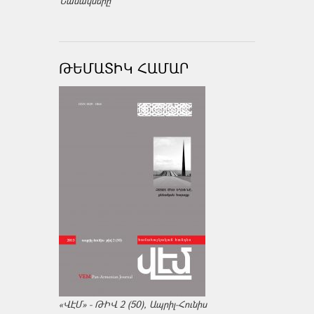
Նամակները
ԹԵՄԱՏԻԿ ՀԱՄԱՐ
«ՎԷՄ» - ԹԻՎ 2 (50), Ապրիլ-Հունիս