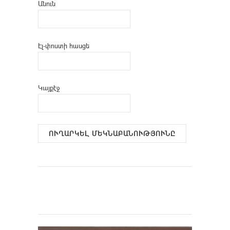
Անուն
Էլ-փոստի հասցե
Կայքէջ