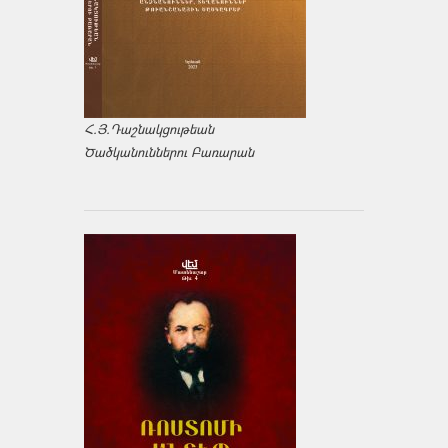
Հ.Յ.Դաշնակցութեան
Ծածկանուններու Բառարան