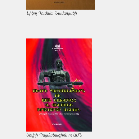
Նիկոլ Դուման. Նամականի
Սեվրի Պայմանագիրն ու ԱՄՆ