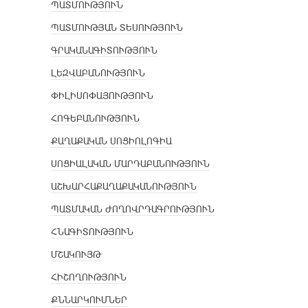
ՊԱՏՄՈՒԹՅՈՒՆ
ՊԱՏՄՈՒԹՅԱՆ ՏԵՍՈՒԹՅՈՒՆ
ԳՐԱԿԱՆԱԳԻՏՈՒԹՅՈՒՆ
ԼԵԶՎԱԲԱՆՈՒԹՅՈՒՆ
ՓԻԼԻՍՈՓԱՅՈՒԹՅՈՒՆ
ՀՈԳԵԲԱՆՈՒԹՅՈՒՆ
ՔԱՂԱՔԱԿԱՆ ՍՈՑԻՈԼՈԳԻԱ
ՍՈՑԻԱԼԱԿԱՆ ՄԱՐԴԱԲԱՆՈՒԹՅՈՒՆ
ԱՇԽԱՐՀԱՔԱՂԱՔԱԿԱՆՈՒԹՅՈՒՆ
ՊԱՏՄԱԿԱՆ ԺՈՂՈՎՐԴԱԳՐՈՒԹՅՈՒՆ
ՀՆԱԳԻՏՈՒԹՅՈՒՆ
ՄՇԱԿՈՒՅԹ
ՀԻՇՈՂՈՒԹՅՈՒՆ
ՔՆՆԱՐԿՈՒՄՆԵՐ