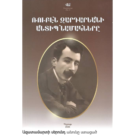
Ազատամարտի սերունդ
անունը ստացած