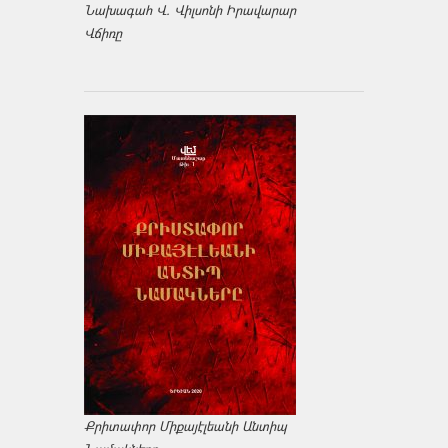
Նախագահ Վ. Վիլսոնի Իրավարար
Վճիռը
Քրիտափոր Միքայէլեանի Անտիպ