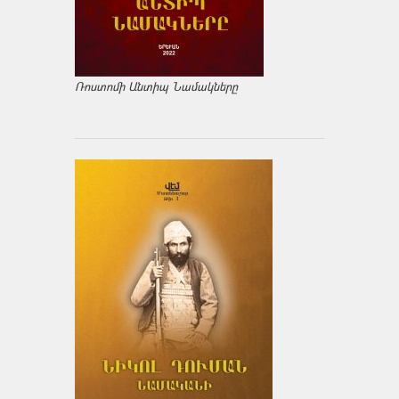
Ռոստոմի Անտիպ Նամակները