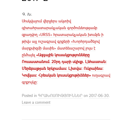
Գ. Խ.
Մոսկվայում վերջերս ակտիվ
գիտահրատարակչական գործունեությամբ
զբաղվող «URSS» հրատարակչական խումբն ի
թիվս այլ ուշագրավ գրքերի «Խորհրդածելով
մարքսիզմի մասին» մատենաշարով լույս է
ընծայել
«Ազգային կուսակցությունները
Ռուսաստանում. 20րդ դարի սկիզբ. Լեհաստան:
Մերձբալթյան երկրամաս: Լիտվա: Ուկրաինա:
Կովկաս: Հրեական կուսակցութիւններ»
ուղագրավ
գրքույկը:
Posted in
ԳՐԱԽՈՍՈՒԹՅՈՒՆՆԵՐ
on
2017-06-30
.
Leave a comment