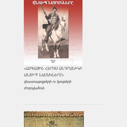
«ԱԶԳԱՅԻՆ ՀԵՐՈՍ ԱՆԴՐԱՆԻԿԻ
ԱՆՏԻՊ ՆԱՄԱԿՆԵՐԸ»
փաստաթղթերի ու նյութերի
ժողովածուն