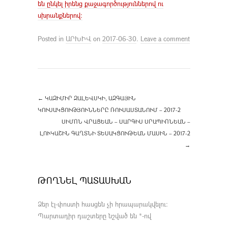
են ընկել իրենց քաջագործություններով ու
սխրանքներով:
Posted in
ԱՐԽԻՎ
on
2017-06-30
.
Leave a comment
←
ԿԱԶԻՄԻՐ ԶԱԼԵՎՍԿԻ, ԱԶԳԱՅԻՆ
ԿՈՒՍԱԿՑՈՒԹՅՈՒՆՆԵՐԸ ՌՈՒՍԱՍՏԱՆՈՒՄ – 2017-2
ՍԻՄՈՆ ՎՐԱՑԵԱՆ – ՍԱՐԳԻՍ ՍՐԱՊԻՈՆԵԱՆ –
ԼՈՒԿԱՇԻՆ ԳԱՂՏՆԻ ՏԵՍԱԿՑՈՒԹԵԱՆ ՄԱՍԻՆ – 2017-2
→
ԹՈՂՆԵԼ ՊԱՏԱՍԽԱՆ
Ձեր էլ-փոստի հասցեն չի հրապարակվելու։
Պարտադիր դաշտերը նշված են
*
-ով