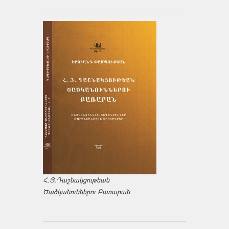
Հ.Յ.Դաշնակցութեան
Ծածկանուններու Բառարան