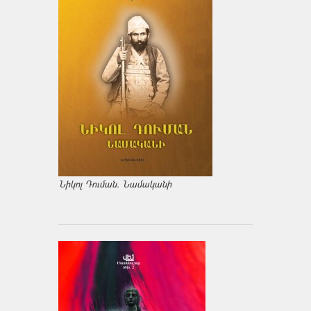
Նիկոլ Դուման. Նամականի