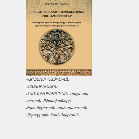
«ԱՐՑԱԽԻ ՀԱՅԿԱԿԱՆ
ՄՇԱԿՈՒԹԱՅԻՆ
ԺԱՌԱՆԳՈՒԹՅՈՒՆԸ․ պաշտպա­
նության մեխանիզմները
ժառանգության պահպանության
միջազ­գային համակարգում»