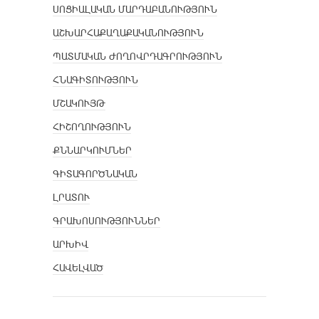
ՍՈՑԻԱԼԱԿԱՆ ՄԱՐԴԱԲԱՆՈՒԹՅՈՒՆ
ԱՇԽԱՐՀԱՔԱՂԱՔԱԿԱՆՈՒԹՅՈՒՆ
ՊԱՏՄԱԿԱՆ ԺՈՂՈՎՐԴԱԳՐՈՒԹՅՈՒՆ
ՀՆԱԳԻՏՈՒԹՅՈՒՆ
ՄՇԱԿՈՒՅԹ
ՀԻՇՈՂՈՒԹՅՈՒՆ
ՔՆՆԱՐԿՈՒՄՆԵՐ
ԳԻՏԱԳՈՐԾՆԱԿԱՆ
ԼՐԱՏՈՒ
ԳՐԱԽՈՍՈՒԹՅՈՒՆՆԵՐ
ԱՐԽԻՎ
ՀԱՎԵԼՎԱԾ