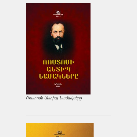
Ռոստոմի Անտիպ Նամակները