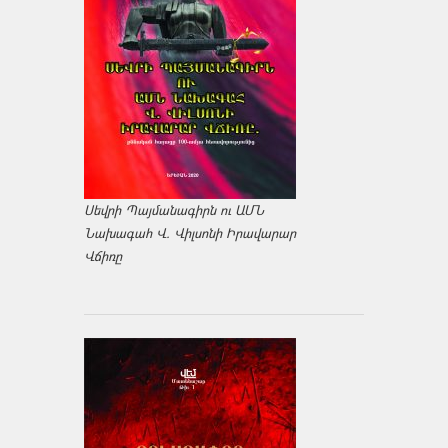
Սեվրի Պայմանագիրն ու ԱՄՆ
Նախագահ Վ. Վիլսոնի Իրավարար
Վճիռը