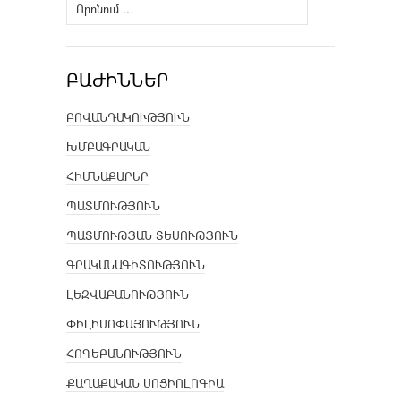
Որոնել՝
ԲԱԺԻՆՆԵՐ
ԲՈՎԱՆԴԱԿՈՒԹՅՈՒՆ
ԽՄԲԱԳՐԱԿԱՆ
ՀԻՄՆԱՔԱՐԵՐ
ՊԱՏՄՈՒԹՅՈՒՆ
ՊԱՏՄՈՒԹՅԱՆ ՏԵՍՈՒԹՅՈՒՆ
ԳՐԱԿԱՆԱԳԻՏՈՒԹՅՈՒՆ
ԼԵԶՎԱԲԱՆՈՒԹՅՈՒՆ
ՓԻԼԻՍՈՓԱՅՈՒԹՅՈՒՆ
ՀՈԳԵԲԱՆՈՒԹՅՈՒՆ
ՔԱՂԱՔԱԿԱՆ ՍՈՑԻՈԼՈԳԻԱ