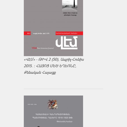
«ՎԷՄ» - ԹԻՎ 2 (50), Ապրիլ-Հունիս
2015. : ՀԱՅՈՑ ՄԵԾ ԵՂԵՌՆԸ,
Քննական Հայացք