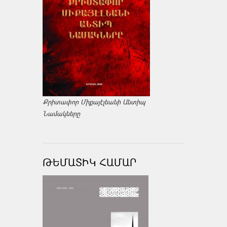
Քրիտափոր Միքայէլեանի Անտիպ
Նամակները
ԹԵՄԱՏԻԿ ՀԱՄԱՐ