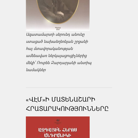
Ազատամարտի սերունդ անունը
ստացած նախաեղեռնյան շրջանի
հայ մտավորականության
ամենավառ ներկայացուցիչներից
մեկի՝ Ռուբեն Զարդարյանի անտիպ
նամակներ
«ՎԷՄ»Ի ՄԱՏԵՆԱՇԱՐԻ
ՀՐԱՏԱՐԱԿՈՒԹՅՈՒՆՆԵՐԸ