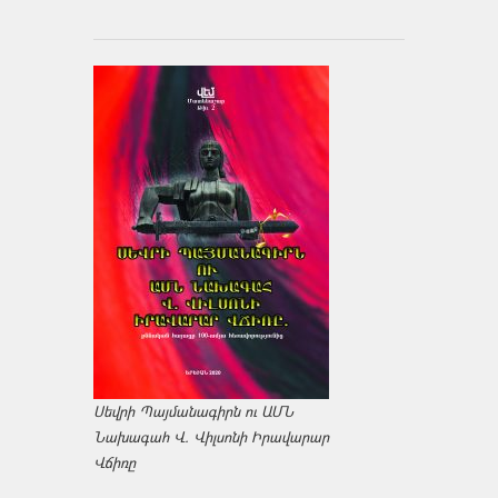
Սեվրի Պայմանագիրն ու ԱՄՆ
Նախագահ Վ. Վիլսոնի Իրավարար
Վճիռը