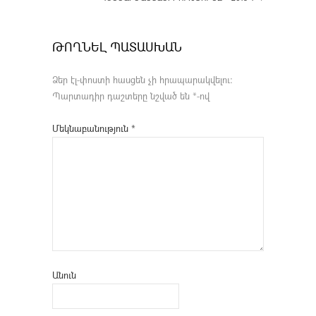
ԹՈՂՆԵԼ ՊԱՏԱՍԽԱՆ
Ձեր էլ-փոստի հասցեն չի հրապարակվելու։
Պարտադիր դաշտերը նշված են
*
-ով
Մեկնաբանություն
*
Անուն