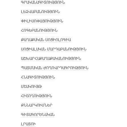
ԳՐԱԿԱՆԱԳԻՏՈՒԹՅՈՒՆ
ԼԵԶՎԱԲԱՆՈՒԹՅՈՒՆ
ՓԻԼԻՍՈՓԱՅՈՒԹՅՈՒՆ
ՀՈԳԵԲԱՆՈՒԹՅՈՒՆ
ՔԱՂԱՔԱԿԱՆ ՍՈՑԻՈԼՈԳԻԱ
ՍՈՑԻԱԼԱԿԱՆ ՄԱՐԴԱԲԱՆՈՒԹՅՈՒՆ
ԱՇԽԱՐՀԱՔԱՂԱՔԱԿԱՆՈՒԹՅՈՒՆ
ՊԱՏՄԱԿԱՆ ԺՈՂՈՎՐԴԱԳՐՈՒԹՅՈՒՆ
ՀՆԱԳԻՏՈՒԹՅՈՒՆ
ՄՇԱԿՈՒՅԹ
ՀԻՇՈՂՈՒԹՅՈՒՆ
ՔՆՆԱՐԿՈՒՄՆԵՐ
ԳԻՏԱԳՈՐԾՆԱԿԱՆ
ԼՐԱՏՈՒ