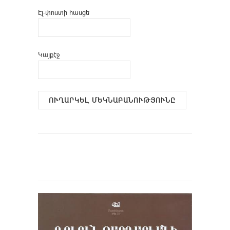
Էլ-փոստի հասցե
Կայքէջ