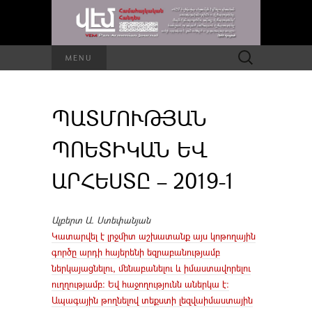
Որոնել՝
MENU
ՊԱՏՄՈՒԹՅԱՆ
ՊՈԵՏԻԿԱՆ ԵՎ
ԱՐՀԵՍՏԸ – 2019-1
Ալբերտ Ա. Ստեփանյան
Կատարվել է լրջմիտ աշխատանք այս կոթողային
գործը արդի հայերենի եզրաբանությամբ
ներկայացնելու, մենաբանելու և իմաստավորելու
ուղղությամբ: Եվ հաջողությունն աներկա է:
Ապագային թողնելով տեքստի լեզվաիմաստային