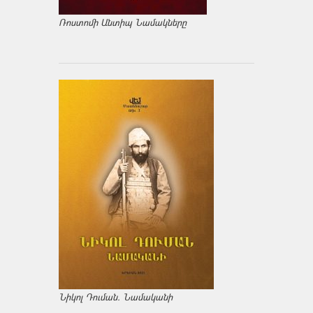
Ռոստոմի Անտիպ Նամակները
Նիկոլ Դուման. Նամականի