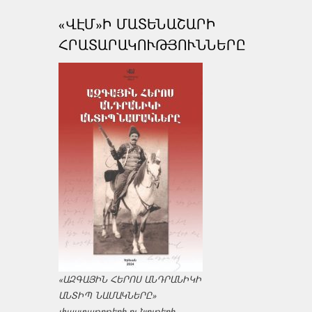
«ՎԷՄ»Ի ՄԱՏԵՆԱՇԱՐԻ
ՀՐԱՏԱՐԱԿՈՒԹՅՈՒՆՆԵՐԸ
«ԱԶԳԱՅԻՆ ՀԵՐՈՍ ԱՆԴՐԱՆԻԿԻ
ԱՆՏԻՊ ՆԱՄԱԿՆԵՐԸ»
փաստաթղթերի ու նյութերի