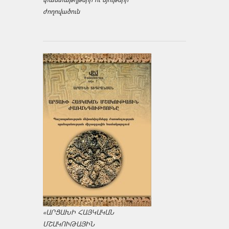
ժողովածուն
«ԱՐՑԱԽԻ ՀԱՅԿԱԿԱՆ
ՄՇԱԿՈՒԹԱՅԻՆ