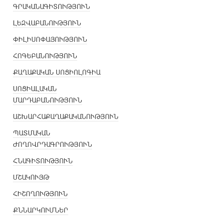
ԳՐԱԿԱՆԱԳԻՏՈՒԹՅՈՒՆ
ԼԵԶՎԱԲԱՆՈՒԹՅՈՒՆ
ՓԻԼԻՍՈՓԱՅՈՒԹՅՈՒՆ
ՀՈԳԵԲԱՆՈՒԹՅՈՒՆ
ՔԱՂԱՔԱԿԱՆ ՍՈՑԻՈԼՈԳԻԱ
ՍՈՑԻԱԼԱԿԱՆ
ՄԱՐԴԱԲԱՆՈՒԹՅՈՒՆ
ԱՇԽԱՐՀԱՔԱՂԱՔԱԿԱՆՈՒԹՅՈՒՆ
ՊԱՏՄԱԿԱՆ
ԺՈՂՈՎՐԴԱԳՐՈՒԹՅՈՒՆ
ՀՆԱԳԻՏՈՒԹՅՈՒՆ
ՄՇԱԿՈՒՅԹ
ՀԻՇՈՂՈՒԹՅՈՒՆ
ՔՆՆԱՐԿՈՒՄՆԵՐ