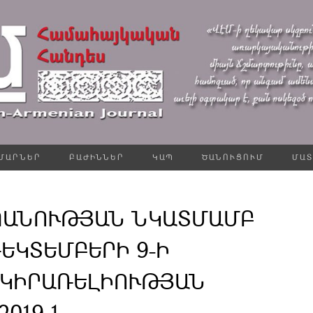
ՄԱՐՆԵՐ
ԲԱԺԻՆՆԵՐ
ԿԱՊ
ԾԱՆՈՒՑՈՒՄ
ՄԱՏ
ՊԱՆՈՒԹՅԱՆ ՆԿԱՏՄԱՄԲ
ԴԵԿՏԵՄԲԵՐԻ 9-Ի
 ԿԻՐԱՌԵԼԻՈՒԹՅԱՆ
2019-1