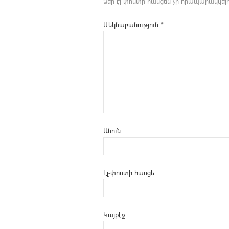
Ձեր էլ-փոստի հասցեն չի հրապարակվելո
Մեկնաբանություն
*
Անուն
Էլ-փոստի հասցե
Կայքէջ