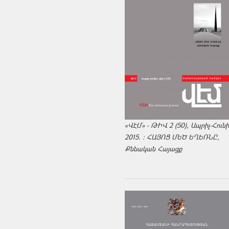
«ՎԷՄ» - ԹԻՎ 2 (50), Ապրիլ-Հուն
2015. : ՀԱՅՈՑ ՄԵԾ ԵՂԵՌՆԸ,
Քննական Հայացք