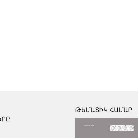
ԹԵՄԱՏԻԿ ՀԱՄԱՐ
ԵՐԸ