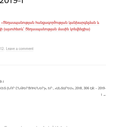
-ի «Ցեղասպանության հանցագործության կանխարգելման և
 (այսուհետև՝ Ցեղասպանության մասին կոնվենցիա)
-12
.
Leave a comment
9-1
 (ՆՈՐ ԸՆԹԵՐՑՈՒՄՆԵՐ)», ԵՐ., «ԱՆՏԱՐԵՍ», 2018, 306 ԷՋ: – 2019-
1
→