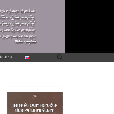
Որոնել՝
ԵՆԱՇԱՐ