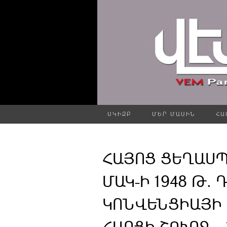
ՍԿԻԶԲ
ՄԵՐ ՄԱՍԻՆ
ՀԱ
ՀԱՅՈՑ ՑԵՂԱՍ
ՄԱԿ-Ի 1948 Թ. 
ԿՈՆՎԵՆՑԻԱՅԻ
ՀԱՐՑԻ ՇՈՒՐՋ – 