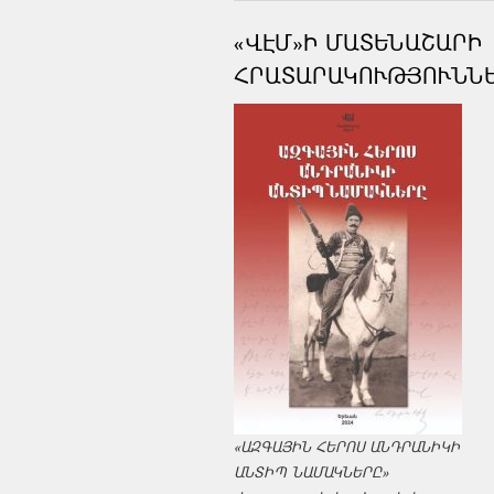
«ՎԷՄ»Ի ՄԱՏԵՆԱՇԱՐԻ
ՀՐԱՏԱՐԱԿՈՒԹՅՈՒՆՆ
«ԱԶԳԱՅԻՆ ՀԵՐՈՍ ԱՆԴՐԱՆԻԿԻ
ԱՆՏԻՊ ՆԱՄԱԿՆԵՐԸ»