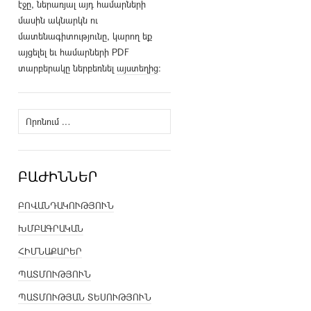
էջը, ներառյալ այդ համարների
մասին ակնարկն ու
մատենագիտությունը, կարող եք
այցելել եւ համարների PDF
տարբերակը ներբեռնել
այստեղից
։
Որոնել՝
ԲԱԺԻՆՆԵՐ
ԲՈՎԱՆԴԱԿՈՒԹՅՈՒՆ
ԽՄԲԱԳՐԱԿԱՆ
ՀԻՄՆԱՔԱՐԵՐ
ՊԱՏՄՈՒԹՅՈՒՆ
ՊԱՏՄՈՒԹՅԱՆ ՏԵՍՈՒԹՅՈՒՆ