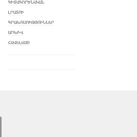
ԳԻՏԱԳՈՐԾՆԱԿԱՆ
ԼՐԱՏՈՒ
ԳՐԱԽՈՍՈՒԹՅՈՒՆՆԵՐ
ԱՐԽԻՎ
ՀԱՎԵԼՎԱԾ