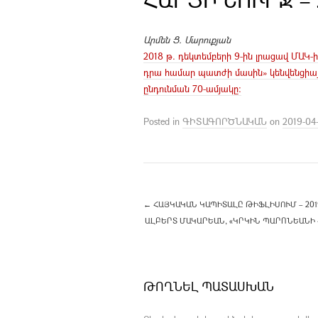
Արմեն Ց. Մարուքյան
2018 թ. դեկտեմբերի 9-ին լրացավ ՄԱԿ
դրա համար պատժի մասին» կենվենցիայի
ընդունման 70-ամյակը:
Posted in
ԳԻՏԱԳՈՐԾՆԱԿԱՆ
on
2019-04
←
ՀԱՅԿԱԿԱՆ ԿԱՊԻՏԱԼԸ ԹԻՖԼԻՍՈՒՄ – 201
ԱԼԲԵՐՏ ՄԱԿԱՐԵԱՆ, «ԿՐԿԻՆ ՊԱՐՈՆԵԱՆԻ ՀԵՏ
ԹՈՂՆԵԼ ՊԱՏԱՍԽԱՆ