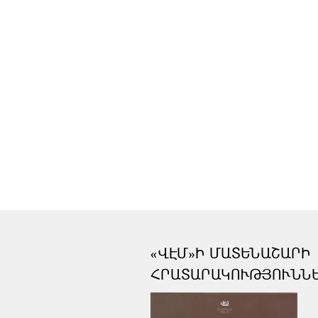
«ՎԷՄ»Ի ՄԱՏԵՆԱՇԱՐԻ
ՀՐԱՏԱՐԱԿՈՒԹՅՈՒՆՆ