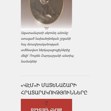
Ազատամարտի սերունդ անունը
ստացած նախաեղեռնյան շրջանի
հայ մտավորականության
ամենավառ ներկայացուցիչներից
մեկի՝ Ռուբեն Զարդարյանի անտիպ
նամակներ
«ՎԷՄ»Ի ՄԱՏԵՆԱՇԱՐԻ
ՀՐԱՏԱՐԱԿՈՒԹՅՈՒՆՆԵՐԸ