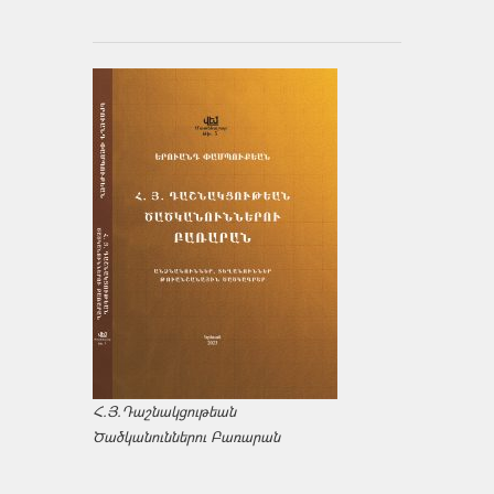
Հ.Յ.Դաշնակցութեան
Ծածկանուններու Բառարան