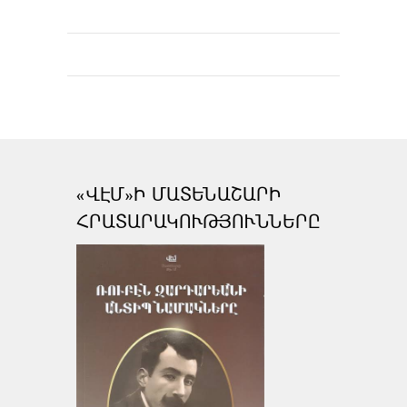
«ՎԷՄ»Ի ՄԱՏԵՆԱՇԱՐԻ
ՀՐԱՏԱՐԱԿՈՒԹՅՈՒՆՆԵՐԸ