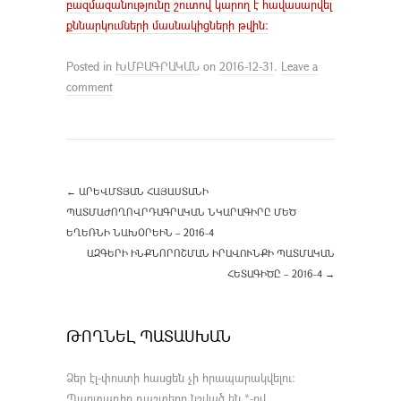
բազմազանությունը շուտով կարող է հավասարվել
քննարկումների մասնակիցների թվին։
Posted in
ԽՄԲԱԳՐԱԿԱՆ
on
2016-12-31
.
Leave a
comment
←
ԱՐԵՎՄՏՅԱՆ ՀԱՅԱՍՏԱՆԻ
ՊԱՏՄԱԺՈՂՈՎՐԴԱԳՐԱԿԱՆ ՆԿԱՐԱԳԻՐԸ ՄԵԾ
ԵՂԵՌՆԻ ՆԱԽՕՐԵԻՆ – 2016-4
ԱԶԳԵՐԻ ԻՆՔՆՈՐՈՇՄԱՆ ԻՐԱՎՈՒՆՔԻ ՊԱՏՄԱԿԱՆ
ՀԵՏԱԳԻԾԸ – 2016-4
→
ԹՈՂՆԵԼ ՊԱՏԱՍԽԱՆ
Ձեր էլ-փոստի հասցեն չի հրապարակվելու։
Պարտադիր դաշտերը նշված են
*
-ով