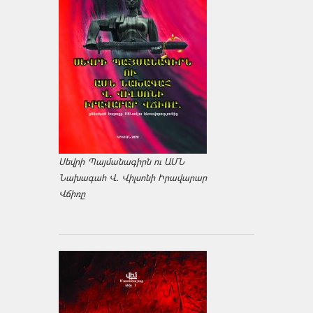
Սեվրի Պայմանագիրն ու ԱՄՆ
Նախագահ Վ. Վիլսոնի Իրավարար
Վճիռը