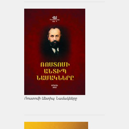
Ռոստոմի Անտիպ Նամակները