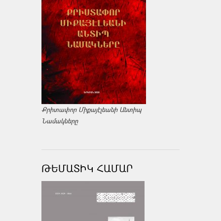
Քրիտափոր Միքայէլեանի Անտիպ
Նամակները
ԹԵՄԱՏԻԿ ՀԱՄԱՐ