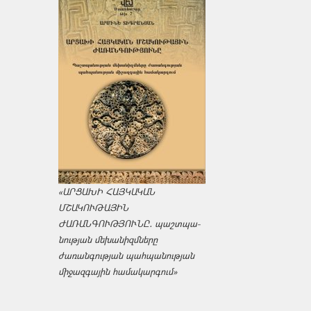
«ԱՐՑԱԽԻ ՀԱՅԿԱԿԱՆ
ՄՇԱԿՈՒԹԱՅԻՆ
ԺԱՌԱՆԳՈՒԹՅՈՒՆԸ․ պաշտպա­
նության մեխանիզմները
ժառանգության պահպանության
միջազ­գային համակարգում»