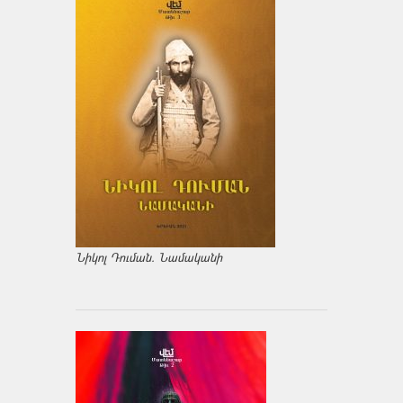
Նիկոլ Դուման. Նամականի