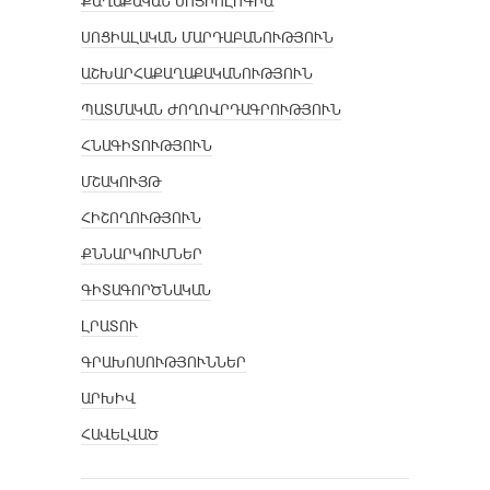
ՔԱՂԱՔԱԿԱՆ ՍՈՑԻՈԼՈԳԻԱ
ՍՈՑԻԱԼԱԿԱՆ ՄԱՐԴԱԲԱՆՈՒԹՅՈՒՆ
ԱՇԽԱՐՀԱՔԱՂԱՔԱԿԱՆՈՒԹՅՈՒՆ
ՊԱՏՄԱԿԱՆ ԺՈՂՈՎՐԴԱԳՐՈՒԹՅՈՒՆ
ՀՆԱԳԻՏՈՒԹՅՈՒՆ
ՄՇԱԿՈՒՅԹ
ՀԻՇՈՂՈՒԹՅՈՒՆ
ՔՆՆԱՐԿՈՒՄՆԵՐ
ԳԻՏԱԳՈՐԾՆԱԿԱՆ
ԼՐԱՏՈՒ
ԳՐԱԽՈՍՈՒԹՅՈՒՆՆԵՐ
ԱՐԽԻՎ
ՀԱՎԵԼՎԱԾ