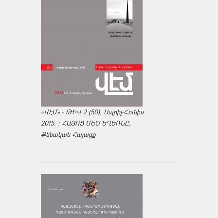
«ՎԷՄ» - ԹԻՎ 2 (50), Ապրիլ-Հունիս
2015. : ՀԱՅՈՑ ՄԵԾ ԵՂԵՌՆԸ,
Քննական Հայացք