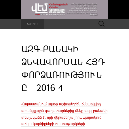
Որոնել՝
MENU
ԱԶԳ-ԲԱՆԱԿԻ
ՁԵՎԱՎՈՐՄԱՆ ՀՅԴ
ՓՈՐՁԱՌՈՒԹՅՈՒՆ
Ը – 2016-4
Հայաստանում այսօր աշխուժորեն քննարկվող
առանցքային գաղափարներից մեկը ազգ-բանակի
տեսլականն է, որի վերաբերյալ հրապարակում
առկա կարծիքների ու առաջարկների