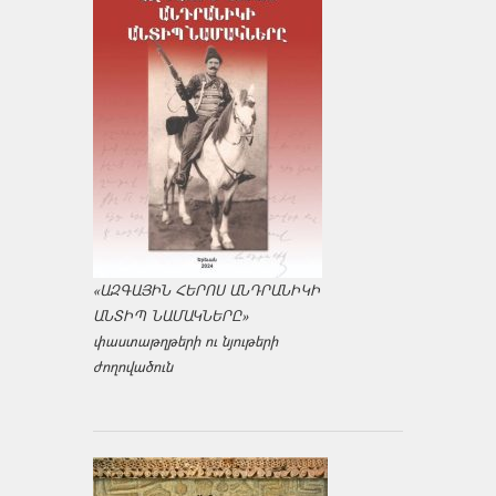
«ԱԶԳԱՅԻՆ ՀԵՐՈՍ ԱՆԴՐԱՆԻԿԻ
ԱՆՏԻՊ ՆԱՄԱԿՆԵՐԸ»
փաստաթղթերի ու նյութերի
ժողովածուն