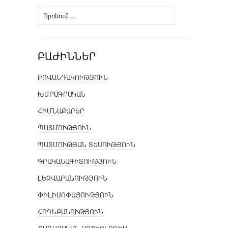
Որոնել՝
ԲԱԺԻՆՆԵՐ
ԲՈՎԱՆԴԱԿՈՒԹՅՈՒՆ
ԽՄԲԱԳՐԱԿԱՆ
ՀԻՄՆԱՔԱՐԵՐ
ՊԱՏՄՈՒԹՅՈՒՆ
ՊԱՏՄՈՒԹՅԱՆ ՏԵՍՈՒԹՅՈՒՆ
ԳՐԱԿԱՆԱԳԻՏՈՒԹՅՈՒՆ
ԼԵԶՎԱԲԱՆՈՒԹՅՈՒՆ
ՓԻԼԻՍՈՓԱՅՈՒԹՅՈՒՆ
ՀՈԳԵԲԱՆՈՒԹՅՈՒՆ