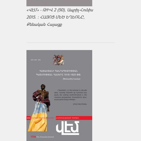
«ՎԷՄ» - ԹԻՎ 2 (50), Ապրիլ-Հունիս
2015. : ՀԱՅՈՑ ՄԵԾ ԵՂԵՌՆԸ,
Քննական Հայացք