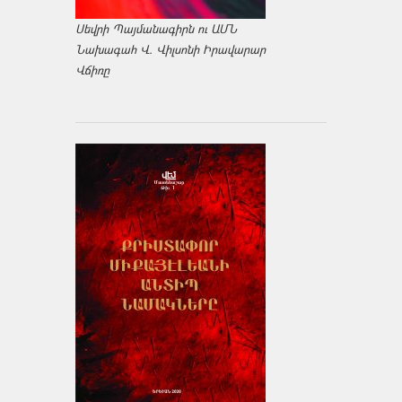
Սեվրի Պայմանագիրն ու ԱՄՆ
Նախագահ Վ. Վիլսոնի Իրավարար
Վճիռը