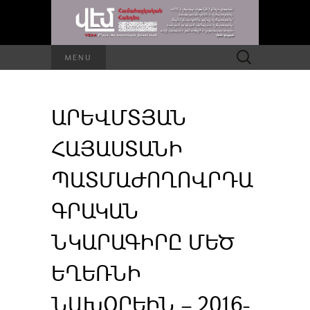
Որոնել՝
MENU
ԱՐԵՎՄՏՅԱՆ
ՀԱՅԱՍՏԱՆԻ
ՊԱՏՄԱԺՈՂՈՎՐԴԱ
ԳՐԱԿԱՆ
ՆԿԱՐԱԳԻՐԸ ՄԵԾ
ԵՂԵՌՆԻ
ՆԱԽՕՐԵԻՆ – 2016-