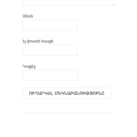
Անուն
Էլ-փոստի հասցե
Կայքէջ