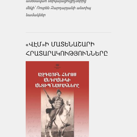
ամենավառ ներկայացուցիչներից
մեկի՝ Ռուբեն Զարդարյանի անտիպ
նամակներ
«ՎԷՄ»Ի ՄԱՏԵՆԱՇԱՐԻ
ՀՐԱՏԱՐԱԿՈՒԹՅՈՒՆՆԵՐԸ