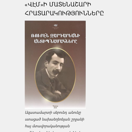
«ՎԷՄ»Ի ՄԱՏԵՆԱՇԱՐԻ
ՀՐԱՏԱՐԱԿՈՒԹՅՈՒՆՆԵՐԸ
Ազատամարտի սերունդ անունը
ստացած նախաեղեռնյան շրջանի
հայ մտավորականության