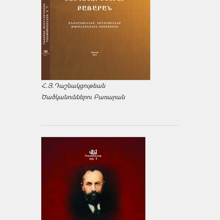
Հ.Յ.Դաշնակցութեան
Ծածկանուններու Բառարան