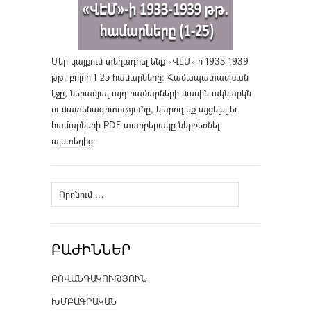
Մեր կայքում տեղադրել ենք «ՎԷՄ»-ի 1933-1939
թթ. բոլոր 1-25 համարները։ Համապատասխան
էջը, ներառյալ այդ համարների մասին ակնարկն
ու մատենագիտությունը, կարող եք այցելել եւ
համարների PDF տարբերակը ներբեռնել
այստեղից
։
Որոնել՝
ԲԱԺԻՆՆԵՐ
ԲՈՎԱՆԴԱԿՈՒԹՅՈՒՆ
ԽՄԲԱԳՐԱԿԱՆ