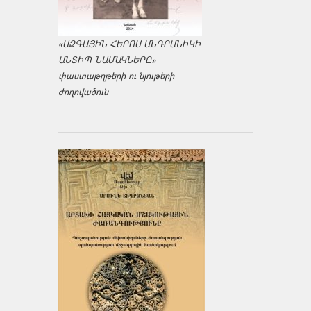
«ԱԶԳԱՅԻՆ ՀԵՐՈՍ ԱՆԴՐԱՆԻԿԻ
ԱՆՏԻՊ ՆԱՄԱԿՆԵՐԸ»
փաստաթղթերի ու նյութերի
ժողովածուն