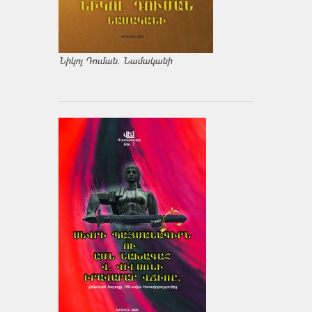
Նիկոլ Դուման. Նամականի