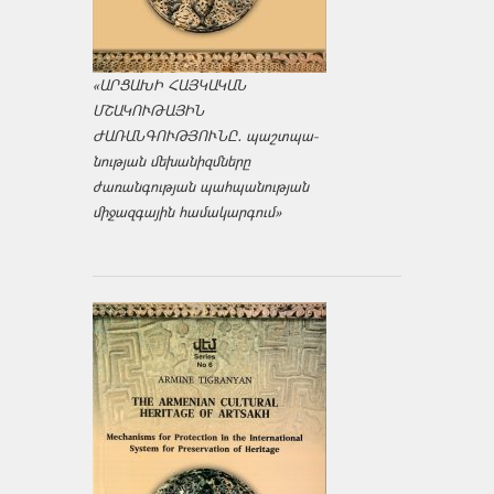
«ԱՐՑԱԽԻ ՀԱՅԿԱԿԱՆ
ՄՇԱԿՈՒԹԱՅԻՆ
ԺԱՌԱՆԳՈՒԹՅՈՒՆԸ․ պաշտպա­
նության մեխանիզմները
ժառանգության պահպանության
միջազ­գային համակարգում»