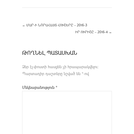
←
ՄԱՐ-Ի ՆՈՐԱՀԱՅՏ ՀՈՒՇԵՐԸ – 2016-3
ԻՐ ՈՒՐԻՇԸ – 2016-4
→
ԹՈՂՆԵԼ ՊԱՏԱՍԽԱՆ
Ձեր էլ-փոստի հասցեն չի հրապարակվելու։
Պարտադիր դաշտերը նշված են
*
-ով
Մեկնաբանություն
*