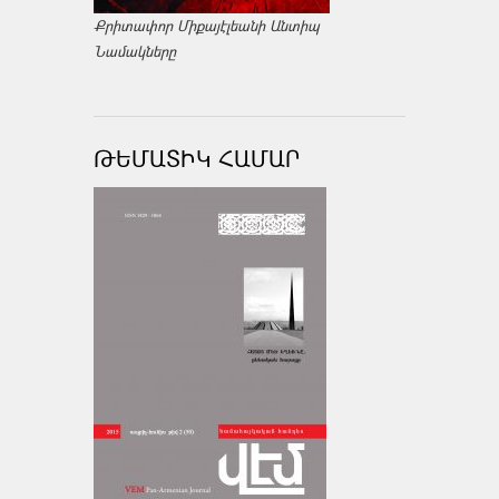
Քրիտափոր Միքայէլեանի Անտիպ
Նամակները
ԹԵՄԱՏԻԿ ՀԱՄԱՐ