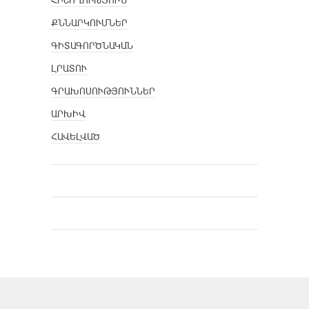
ՀԻՇՈՂՈՒԹՅՈՒՆ
ՔՆՆԱՐԿՈՒՄՆԵՐ
ԳԻՏԱԳՈՐԾՆԱԿԱՆ
ԼՐԱՏՈՒ
ԳՐԱԽՈՍՈՒԹՅՈՒՆՆԵՐ
ԱՐԽԻՎ
ՀԱՎԵԼՎԱԾ