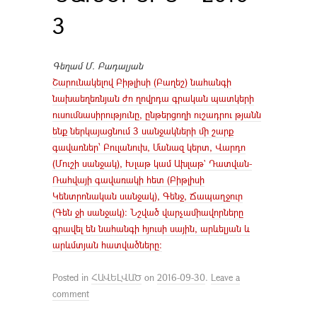
3
Գեղամ Մ. Բադալյան
Շարունակելով Բիթլիսի (Բաղեշ) նահանգի
նախաեղեռնյան ժո ղովրդա գրական պատկերի
ուսումնասիրությունը, ընթերցողի ուշադրու թյանն
ենք ներկայացնում 3 սանջակների մի շարք
գավառներ՝ Բուլանուխ, Մանազ կերտ, Վարդո
(Մուշի սանջակ), Խլաթ կամ Ախլաթ` Դատվան-
Ռահվայի գավառակի հետ (Բիթլիսի
Կենտրոնական սանջակ), Գենջ, Ճապաղջուր
(Գեն ջի սանջակ): Նշված վարչամիավորները
գրավել են նահանգի հյուսի սային, արևելյան և
արևմտյան հատվածները:
Posted in
ՀԱՎԵԼՎԱԾ
on
2016-09-30
.
Leave a
comment