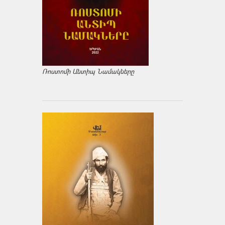
Ռոստոմի Անտիպ Նամակները