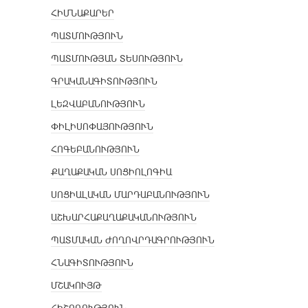
ՀԻՄՆԱՔԱՐԵՐ
ՊԱՏՄՈՒԹՅՈՒՆ
ՊԱՏՄՈՒԹՅԱՆ ՏԵՍՈՒԹՅՈՒՆ
ԳՐԱԿԱՆԱԳԻՏՈՒԹՅՈՒՆ
ԼԵԶՎԱԲԱՆՈՒԹՅՈՒՆ
ՓԻԼԻՍՈՓԱՅՈՒԹՅՈՒՆ
ՀՈԳԵԲԱՆՈՒԹՅՈՒՆ
ՔԱՂԱՔԱԿԱՆ ՍՈՑԻՈԼՈԳԻԱ
ՍՈՑԻԱԼԱԿԱՆ ՄԱՐԴԱԲԱՆՈՒԹՅՈՒՆ
ԱՇԽԱՐՀԱՔԱՂԱՔԱԿԱՆՈՒԹՅՈՒՆ
ՊԱՏՄԱԿԱՆ ԺՈՂՈՎՐԴԱԳՐՈՒԹՅՈՒՆ
ՀՆԱԳԻՏՈՒԹՅՈՒՆ
ՄՇԱԿՈՒՅԹ