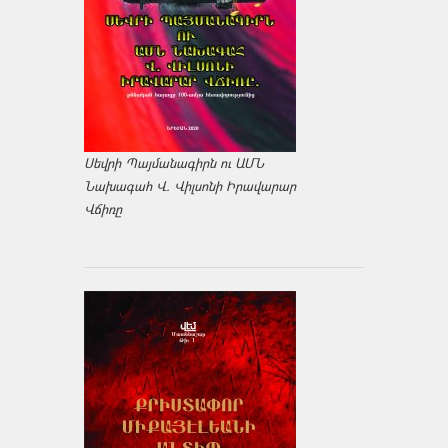
Սեվրի Պայմանագիրն ու ԱՄՆ
Նախագահ Վ. Վիլսոնի Իրավարար
Վճիռը