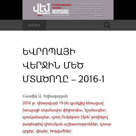
Որոնել՝
MENU
ԵՎՐՈՊԱՅԻ
ՎԵՐՋԻՆ ՄԵԾ
ՄՏԱԾՈՂԸ – 2016-1
Հասմիկ Ա. Եղիազարյան
2016 թ. փետրվարի 19-ին կյանքից հեռացավ
իտալացի ականավոր փիլիսոփա, նշանագետ,
գրականագետ, գրող Ումբերտո Էկոն՝ թողնելով
բազմաթիվ գիտական աշխատություններ, դասա
գրքեր, վեպեր, հոդվածներ: