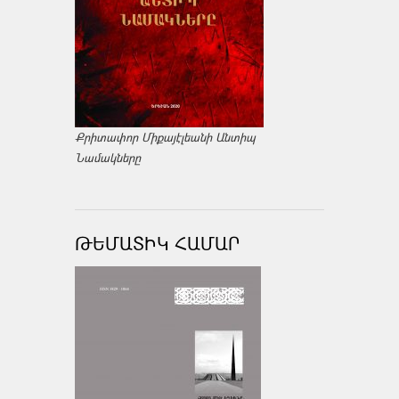
Քրիտափոր Միքայէլեանի Անտիպ
Նամակները
ԹԵՄԱՏԻԿ ՀԱՄԱՐ