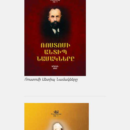
Ռոստոմի Անտիպ Նամակները