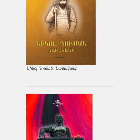
Նիկոլ Դուման. Նամականի