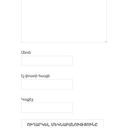
Անուն
Էլ-փոստի հասցե
Կայքէջ