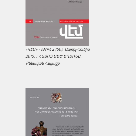
«ՎԷՄ» - ԹԻՎ 2 (50), Ապրիլ-Հունիս
2015. : ՀԱՅՈՑ ՄԵԾ ԵՂԵՌՆԸ,
Քննական Հայացք