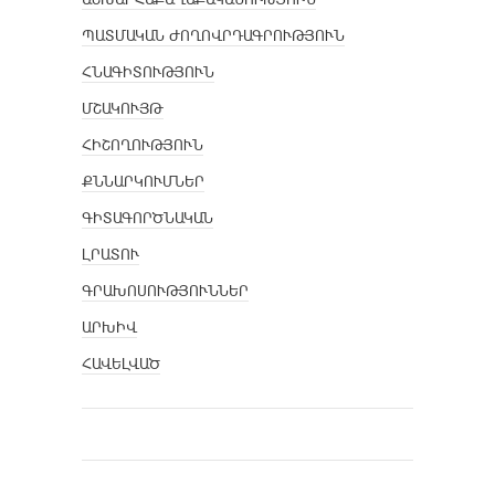
ՊԱՏՄԱԿԱՆ ԺՈՂՈՎՐԴԱԳՐՈՒԹՅՈՒՆ
ՀՆԱԳԻՏՈՒԹՅՈՒՆ
ՄՇԱԿՈՒՅԹ
ՀԻՇՈՂՈՒԹՅՈՒՆ
ՔՆՆԱՐԿՈՒՄՆԵՐ
ԳԻՏԱԳՈՐԾՆԱԿԱՆ
ԼՐԱՏՈՒ
ԳՐԱԽՈՍՈՒԹՅՈՒՆՆԵՐ
ԱՐԽԻՎ
ՀԱՎԵԼՎԱԾ