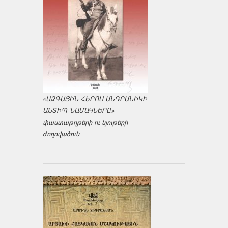
«ԱԶԳԱՅԻՆ ՀԵՐՈՍ ԱՆԴՐԱՆԻԿԻ
ԱՆՏԻՊ ՆԱՄԱԿՆԵՐԸ»
փաստաթղթերի ու նյութերի
ժողովածուն