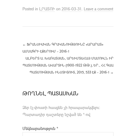
Posted in
ԼՐԱՏՈՒ
on
2016-03-31
.
Leave a comment
←
ՖՐԱՆՍԻԱԿԱՆ ԳՐԱԿԱՆՈՒԹՅՈՒՆԸ «ԱՐԱՐԱՏ»
ԱՄՍԱԳՐԻ ԷՋԵՐՈՒՄ – 2016-1
ԱԼԲԵՐՏ Ա. ԽԱՌԱՏՅԱՆ, ԱՐԵՒՄՏԱՀԱՅ ՄԱՄՈՒԼՆ ԻՐ Պ
ԱՏՄՈՒԹՅԱՆ ԱՎԱՐՏԻՆ (1900-1922 ԹԹ.), ԵՐ., ՀՀ ԳԱԱ Պ
ԱՏՄՈՒԹՅԱՆ ԻՆՍՏԻՏՈՒՏ, 2015, 533 ԷՋ – 2016-1
→
ԹՈՂՆԵԼ ՊԱՏԱՍԽԱՆ
Ձեր էլ-փոստի հասցեն չի հրապարակվելու։
Պարտադիր դաշտերը նշված են
*
-ով
Մեկնաբանություն
*