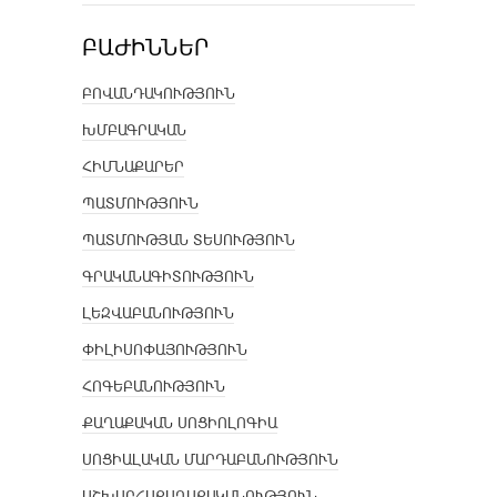
ԲԱԺԻՆՆԵՐ
ԲՈՎԱՆԴԱԿՈՒԹՅՈՒՆ
ԽՄԲԱԳՐԱԿԱՆ
ՀԻՄՆԱՔԱՐԵՐ
ՊԱՏՄՈՒԹՅՈՒՆ
ՊԱՏՄՈՒԹՅԱՆ ՏԵՍՈՒԹՅՈՒՆ
ԳՐԱԿԱՆԱԳԻՏՈՒԹՅՈՒՆ
ԼԵԶՎԱԲԱՆՈՒԹՅՈՒՆ
ՓԻԼԻՍՈՓԱՅՈՒԹՅՈՒՆ
ՀՈԳԵԲԱՆՈՒԹՅՈՒՆ
ՔԱՂԱՔԱԿԱՆ ՍՈՑԻՈԼՈԳԻԱ
ՍՈՑԻԱԼԱԿԱՆ ՄԱՐԴԱԲԱՆՈՒԹՅՈՒՆ
ԱՇԽԱՐՀԱՔԱՂԱՔԱԿԱՆՈՒԹՅՈՒՆ