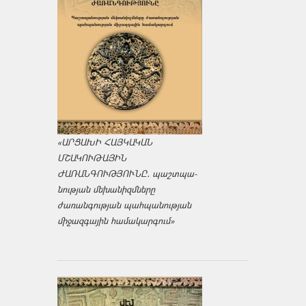
«ԱՐՑԱԽԻ ՀԱՅԿԱԿԱՆ
ՄՇԱԿՈՒԹԱՅԻՆ
ԺԱՌԱՆԳՈՒԹՅՈՒՆԸ․ պաշտպա­
նության մեխանիզմները
ժառանգության պահպանության
միջազ­գային համակարգում»