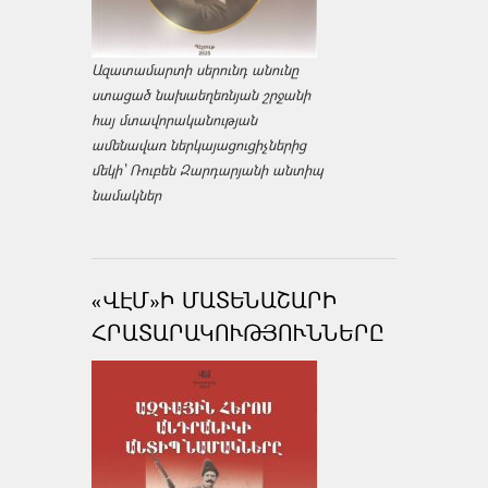
Ազատամարտի սերունդ անունը
ստացած նախաեղեռնյան շրջանի
հայ մտավորականության
ամենավառ ներկայացուցիչներից
մեկի՝ Ռուբեն Զարդարյանի անտիպ
նամակներ
«ՎԷՄ»Ի ՄԱՏԵՆԱՇԱՐԻ
ՀՐԱՏԱՐԱԿՈՒԹՅՈՒՆՆԵՐԸ