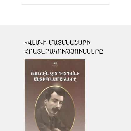
«ՎԷՄ»Ի ՄԱՏԵՆԱՇԱՐԻ
ՀՐԱՏԱՐԱԿՈՒԹՅՈՒՆՆԵՐԸ