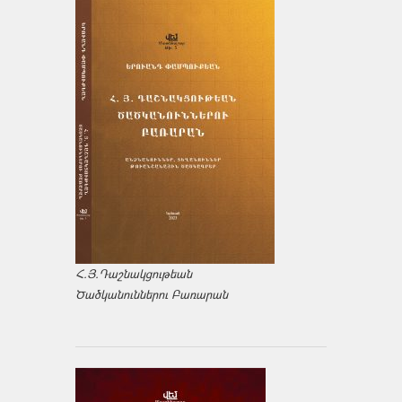
Հ.Յ.Դաշնակցութեան
Ծածկանուններու Բառարան