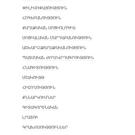
ՓԻԼԻՍՈՓԱՅՈՒԹՅՈՒՆ
ՀՈԳԵԲԱՆՈՒԹՅՈՒՆ
ՔԱՂԱՔԱԿԱՆ ՍՈՑԻՈԼՈԳԻԱ
ՍՈՑԻԱԼԱԿԱՆ ՄԱՐԴԱԲԱՆՈՒԹՅՈՒՆ
ԱՇԽԱՐՀԱՔԱՂԱՔԱԿԱՆՈՒԹՅՈՒՆ
ՊԱՏՄԱԿԱՆ ԺՈՂՈՎՐԴԱԳՐՈՒԹՅՈՒՆ
ՀՆԱԳԻՏՈՒԹՅՈՒՆ
ՄՇԱԿՈՒՅԹ
ՀԻՇՈՂՈՒԹՅՈՒՆ
ՔՆՆԱՐԿՈՒՄՆԵՐ
ԳԻՏԱԳՈՐԾՆԱԿԱՆ
ԼՐԱՏՈՒ
ԳՐԱԽՈՍՈՒԹՅՈՒՆՆԵՐ