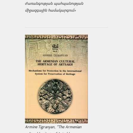
ժառանգության պահպանության
միջազ­գային համակարգում»
Armine Tigranyan, "The Armenian