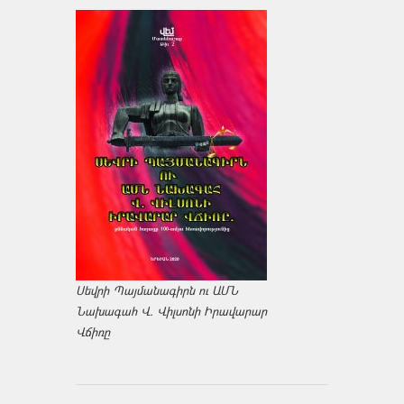
Սեվրի Պայմանագիրն ու ԱՄՆ
Նախագահ Վ. Վիլսոնի Իրավարար
Վճիռը