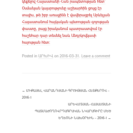
կնքելով Հայաստանի Հան րապետության հետ՝
Օսմանյան կայսրությունը աշխարհին ցույց էր
տալիս, թե իբր առաջինն է վավերացրել Արևելյան
Հայաստանում հայկական պետության գոյության
փաստը, բայց իրականում պատրաստվում էր
հաշեհար դար տեսնել նաև Անդրկովկասի
հայության հետ:
Posted in
ԱՐԽԻՎ
on
2016-03-31
.
Leave a comment
←
ՄԻՔԱՅԵԼ ՎԱՐԱՆԴՅԱՆԻ ԳՐՈՒԹՅԱՆ ՀԵՏՔԵՐՈՎ –
2016-1
ԱՐԵՎՄՏՅԱՆ ՀԱՅԱՍՏԱՆԻ
ՊԱՏՄԱԺՈՂՈՎՐԴԱԳՐԱԿԱՆ ՆԿԱՐԱԳԻՐԸ ՄԵԾ
ԵՂԵՌՆԻ ՆԱԽՕՐԵԻՆ – 2016-1
→