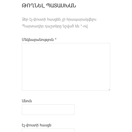
ԹՈՂՆԵԼ ՊԱՏԱՍԽԱՆ
Ձեր էլ-փոստի հասցեն չի հրապարակվելու։
Պարտադիր դաշտերը նշված են
*
-ով
Մեկնաբանություն
*
Անուն
Էլ-փոստի հասցե