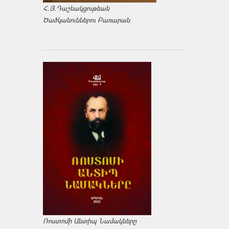
Հ.Յ.Դաշնակցութեան
Ծածկանուններու Բառարան
Ռոստոմի Անտիպ Նամակները