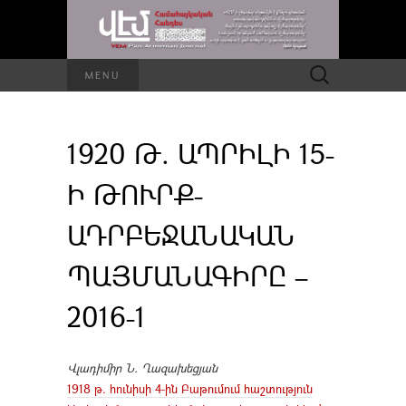
Որոնել՝
MENU
1920 Թ. ԱՊՐԻԼԻ 15-
Ի ԹՈՒՐՔ-
ԱԴՐԲԵՋԱՆԱԿԱՆ
ՊԱՅՄԱՆԱԳԻՐԸ –
2016-1
Վլադիմիր Ն. Ղազախեցյան
1918 թ. հունիսի 4-ին Բաթումում հաշտություն