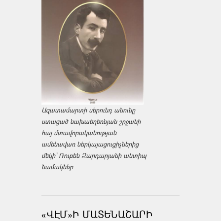
Ազատամարտի սերունդ անունը
ստացած նախաեղեռնյան շրջանի
հայ մտավորականության
ամենավառ ներկայացուցիչներից
մեկի՝ Ռուբեն Զարդարյանի անտիպ
նամակներ
«ՎԷՄ»Ի ՄԱՏԵՆԱՇԱՐԻ