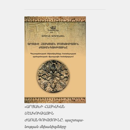
«ԱՐՑԱԽԻ ՀԱՅԿԱԿԱՆ
ՄՇԱԿՈՒԹԱՅԻՆ
ԺԱՌԱՆԳՈՒԹՅՈՒՆԸ․ պաշտպա­
նության մեխանիզմները