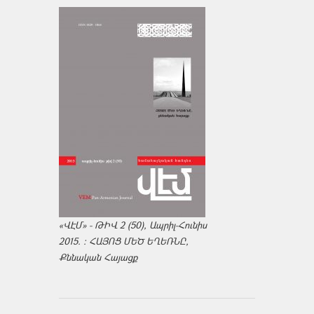
«ՎԷՄ» - ԹԻՎ 2 (50), Ապրիլ-Հունիս
2015. : ՀԱՅՈՑ ՄԵԾ ԵՂԵՌՆԸ,
Քննական Հայացք