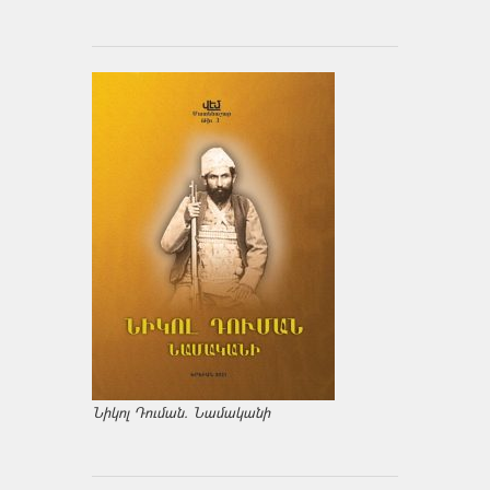
Նիկոլ Դուման. Նամականի