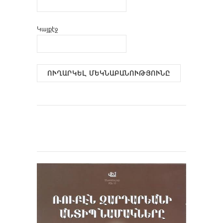
Կայքէջ