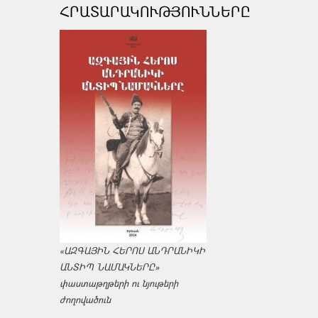
ՀՐԱՏԱՐԱԿՈՒԹՅՈՒՆՆԵՐԸ
«ԱԶԳԱՅԻՆ ՀԵՐՈՍ ԱՆԴՐԱՆԻԿԻ
ԱՆՏԻՊ ՆԱՄԱԿՆԵՐԸ»
փաստաթղթերի ու նյութերի
ժողովածուն