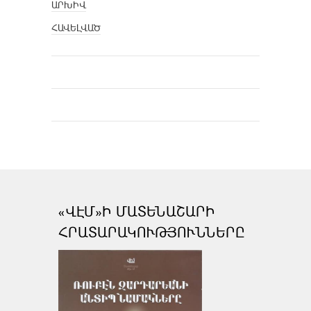
ԱՐԽԻՎ
ՀԱՎԵԼՎԱԾ
«ՎԷՄ»Ի ՄԱՏԵՆԱՇԱՐԻ
ՀՐԱՏԱՐԱԿՈՒԹՅՈՒՆՆԵՐԸ