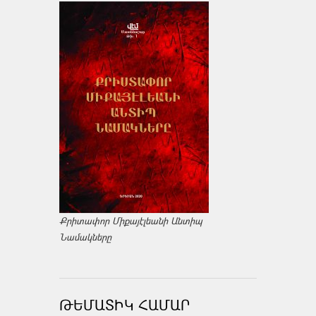
Քրիտափոր Միքայէլեանի Անտիպ
Նամակները
ԹԵՄԱՏԻԿ ՀԱՄԱՐ