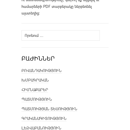
համարների PDF տարբերակը ներբեռնել
այստեղից
։
Որոնել՝
ԲԱԺԻՆՆԵՐ
ԲՈՎԱՆԴԱԿՈՒԹՅՈՒՆ
ԽՄԲԱԳՐԱԿԱՆ
ՀԻՄՆԱՔԱՐԵՐ
ՊԱՏՄՈՒԹՅՈՒՆ
ՊԱՏՄՈՒԹՅԱՆ ՏԵՍՈՒԹՅՈՒՆ
ԳՐԱԿԱՆԱԳԻՏՈՒԹՅՈՒՆ
ԼԵԶՎԱԲԱՆՈՒԹՅՈՒՆ