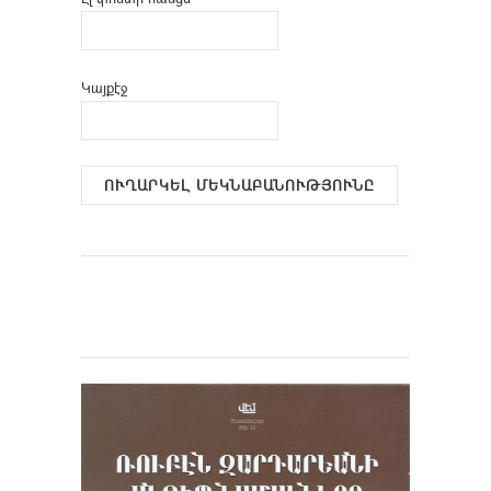
Կայքէջ