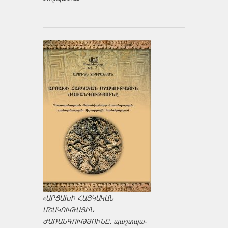
«ԱՐՑԱԽԻ ՀԱՅԿԱԿԱՆ
ՄՇԱԿՈՒԹԱՅԻՆ
ԺԱՌԱՆԳՈՒԹՅՈՒՆԸ․ պաշտպա­