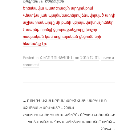
Տիգրան Ռ. Եփրեմյան
Երեսնամյա պատերազմի արդյունքում
Վեստֆալյան պայմանագրերով ձևավորված արդի
աշխարհակարգը մի քանի կերպափոխություններ
է ապրել, որոնցից յուրաքանչյուրը խոշոր
ռազմական կամ սոցիալական ցնցումն երի
հետևանք էր:
Posted in
ՀԻՇՈՂՈՒԹՅՈՒՆ
on
2015-12-31
.
Leave a
comment
←
ՌՈՒՄԻՆԱՀԱՅ ՍՐԲԱՆԿԱՐԻՉ ՀԱՅԿ ՍԱՐԿԱՎԱԳ
ԱԶԱՐՅԱՆԻ ԱՐՎԵՍՏԸ – 2015-4
«ԽՈՒԿԿԱՆԱՅԻ ՊԱՅՄԱՆԱԳԻՐԸ» ՈՐՊԵՍ ՀԱՅԱՍՏԱՆԻ
ՊԱՏՄՈՒԹՅԱՆ ԴԻՎԱՆԱԳԻՏԱԿԱՆ ՓԱՍՏԱԹՈՒՂԹ –
2015-4
→