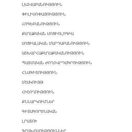
ԼԵԶՎԱԲԱՆՈՒԹՅՈՒՆ
ՓԻԼԻՍՈՓԱՅՈՒԹՅՈՒՆ
ՀՈԳԵԲԱՆՈՒԹՅՈՒՆ
ՔԱՂԱՔԱԿԱՆ ՍՈՑԻՈԼՈԳԻԱ
ՍՈՑԻԱԼԱԿԱՆ ՄԱՐԴԱԲԱՆՈՒԹՅՈՒՆ
ԱՇԽԱՐՀԱՔԱՂԱՔԱԿԱՆՈՒԹՅՈՒՆ
ՊԱՏՄԱԿԱՆ ԺՈՂՈՎՐԴԱԳՐՈՒԹՅՈՒՆ
ՀՆԱԳԻՏՈՒԹՅՈՒՆ
ՄՇԱԿՈՒՅԹ
ՀԻՇՈՂՈՒԹՅՈՒՆ
ՔՆՆԱՐԿՈՒՄՆԵՐ
ԳԻՏԱԳՈՐԾՆԱԿԱՆ
ԼՐԱՏՈՒ
ԳՐԱԽՈՍՈՒԹՅՈՒՆՆԵՐ