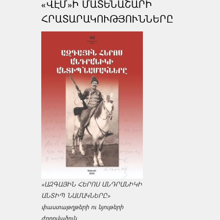
«ՎԷՄ»Ի ՄԱՏԵՆԱՇԱՐԻ
ՀՐԱՏԱՐԱԿՈՒԹՅՈՒՆՆԵՐԸ
«ԱԶԳԱՅԻՆ ՀԵՐՈՍ ԱՆԴՐԱՆԻԿԻ
ԱՆՏԻՊ ՆԱՄԱԿՆԵՐԸ»
փաստաթղթերի ու նյութերի
ժողովածուն