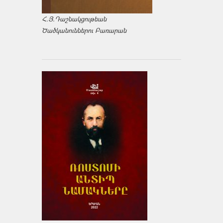
Հ.Յ.Դաշնակցութեան
Ծածկանուններու Բառարան