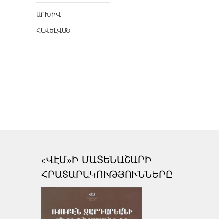
ԱՐԽԻՎ
ՀԱՎԵԼՎԱԾ
«ՎԷՄ»Ի ՄԱՏԵՆԱՇԱՐԻ
ՀՐԱՏԱՐԱԿՈՒԹՅՈՒՆՆԵՐԸ