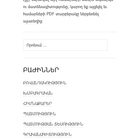
ու մատենագիտությունը, կարող եք այցելել եւ
համարների PDF տարբերակը ներբեռնել
այստեղից
։
Որոնել՝
ԲԱԺԻՆՆԵՐ
ԲՈՎԱՆԴԱԿՈՒԹՅՈՒՆ
ԽՄԲԱԳՐԱԿԱՆ
ՀԻՄՆԱՔԱՐԵՐ
ՊԱՏՄՈՒԹՅՈՒՆ
ՊԱՏՄՈՒԹՅԱՆ ՏԵՍՈՒԹՅՈՒՆ
ԳՐԱԿԱՆԱԳԻՏՈՒԹՅՈՒՆ