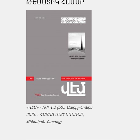
ԹԵՄԱՏԻԿ ՀԱՄԱՐ
«ՎԷՄ» - ԹԻՎ 2 (50), Ապրիլ-Հունիս
2015. : ՀԱՅՈՑ ՄԵԾ ԵՂԵՌՆԸ,
Քննական Հայացք