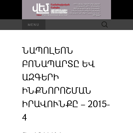
Որոնել՝
MENU
ՆԱՊՈԼԵՈՆ
ԲՈՆԱՊԱՐՏԸ ԵՎ
ԱԶԳԵՐԻ
ԻՆՔՆՈՐՈՇՄԱՆ
ԻՐԱՎՈՒՆՔԸ – 2015-
4