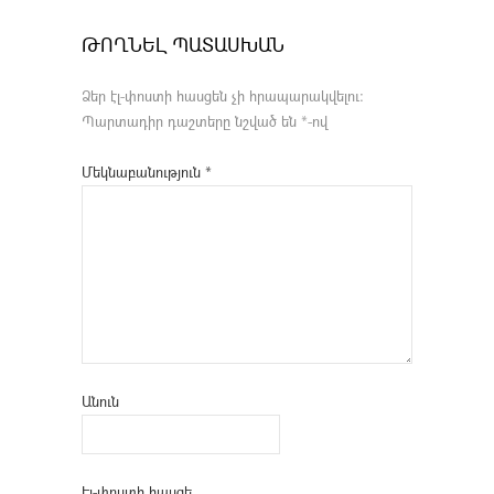
ԹՈՂՆԵԼ ՊԱՏԱՍԽԱՆ
Ձեր էլ-փոստի հասցեն չի հրապարակվելու։
Պարտադիր դաշտերը նշված են
*
-ով
Մեկնաբանություն
*
Անուն
Էլ-փոստի հասցե