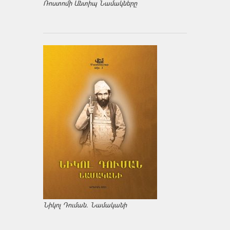
Ռոստոմի Անտիպ Նամակները
Նիկոլ Դուման. Նամականի