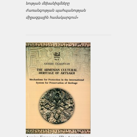
նության մեխանիզմները
ժառանգության պահպանության
միջազ­գային համակարգում»