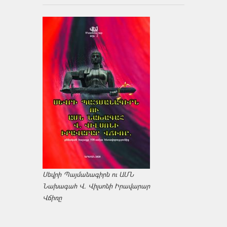
Սեվրի Պայմանագիրն ու ԱՄՆ
Նախագահ Վ. Վիլսոնի Իրավարար
Վճիռը