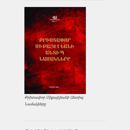
Քրիտափոր Միքայէլեանի Անտիպ
Նամակները