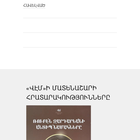
ՀԱՎԵԼՎԱԾ
«ՎԷՄ»Ի ՄԱՏԵՆԱՇԱՐԻ
ՀՐԱՏԱՐԱԿՈՒԹՅՈՒՆՆԵՐԸ