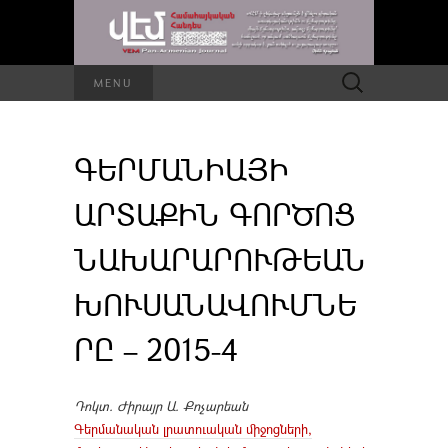
Որոնել՝
MENU
ԳԵՐՄԱՆԻԱՅԻ
ԱՐՏԱՔԻՆ ԳՈՐԾՈՑ
ՆԱԽԱՐԱՐՈՒԹԵԱՆ
ԽՈՒՍԱՆԱՎՈՒՄՆԵ
ՐԸ – 2015-4
Դոկտ. Ժիրայր Ա. Քոչարեան
Գերմանական լրատուական միջոցների,