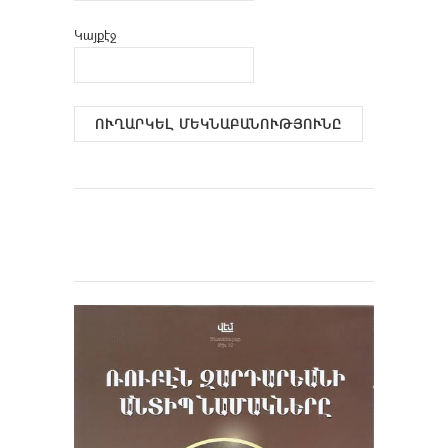
Կայքէջ