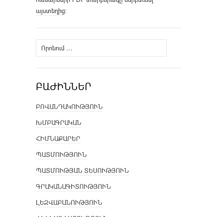
այստեղից
։
Որոնել՝
ԲԱԺԻՆՆԵՐ
ԲՈՎԱՆԴԱԿՈՒԹՅՈՒՆ
ԽՄԲԱԳՐԱԿԱՆ
ՀԻՄՆԱՔԱՐԵՐ
ՊԱՏՄՈՒԹՅՈՒՆ
ՊԱՏՄՈՒԹՅԱՆ ՏԵՍՈՒԹՅՈՒՆ
ԳՐԱԿԱՆԱԳԻՏՈՒԹՅՈՒՆ
ԼԵԶՎԱԲԱՆՈՒԹՅՈՒՆ