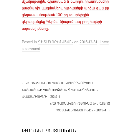
մշակութային, գիտական և մարդու իրաւունքների
բազմաթիւ կազմակերպութիւնների արձա գան քը
ցեղասպանութեան 100-րդ տարելիցին
գերազանցեց Գերմա նիայում ապ րող հայերի
սպասելիքները։
Posted in
ԳԻՏԱԳՈՐԾՆԱԿԱՆ
on
2015-12-31
.
Leave
a comment
←
«ԽՈՒԿԿԱՆԱՅԻ ՊԱՅՄԱՆԱԳԻՐԸ» ՈՐՊԵՍ
ՀԱՅԱՍՏԱՆԻ ՊԱՏՄՈՒԹՅԱՆ ԴԻՎԱՆԱԳԻՏԱԿԱՆ
ՓԱՍՏԱԹՈՒՂԹ – 2015-4
«ՀՅ ԴԱՇՆԱԿՑՈՒԹՅՈՒՆԸ ԵՎ ՀԱՅՈՑ
ՊԵՏԱԿԱՆՈՒԹՅՈՒՆԸ» – 2015-4
→
ԹՈՂՆԵԼ ՊԱՏԱՍԽԱՆ