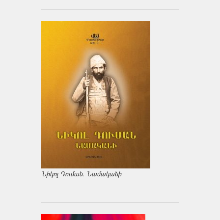
Նիկոլ Դուման. Նամականի