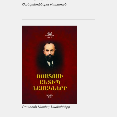
Ծածկանուններու Բառարան
Ռոստոմի Անտիպ Նամակները