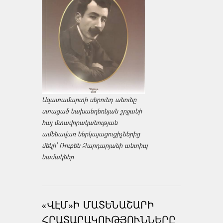
Ազատամարտի սերունդ անունը
ստացած նախաեղեռնյան շրջանի
հայ մտավորականության
ամենավառ ներկայացուցիչներից
մեկի՝ Ռուբեն Զարդարյանի անտիպ
նամակներ
«ՎԷՄ»Ի ՄԱՏԵՆԱՇԱՐԻ
ՀՐԱՏԱՐԱԿՈՒԹՅՈՒՆՆԵՐԸ