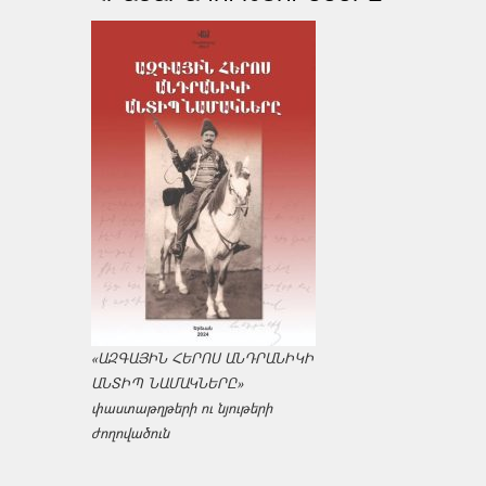
«ԱԶԳԱՅԻՆ ՀԵՐՈՍ ԱՆԴՐԱՆԻԿԻ
ԱՆՏԻՊ ՆԱՄԱԿՆԵՐԸ»
փաստաթղթերի ու նյութերի
ժողովածուն