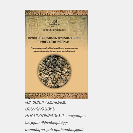
«ԱՐՑԱԽԻ ՀԱՅԿԱԿԱՆ
ՄՇԱԿՈՒԹԱՅԻՆ
ԺԱՌԱՆԳՈՒԹՅՈՒՆԸ․ պաշտպա­
նության մեխանիզմները
ժառանգության պահպանության