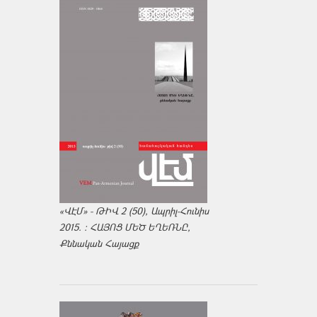
«ՎԷՄ» - ԹԻՎ 2 (50), Ապրիլ-Հունիս
2015. : ՀԱՅՈՑ ՄԵԾ ԵՂԵՌՆԸ,
Քննական Հայացք