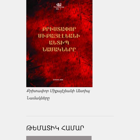
Քրիտափոր Միքայէլեանի Անտիպ
Նամակները
ԹԵՄԱՏԻԿ ՀԱՄԱՐ