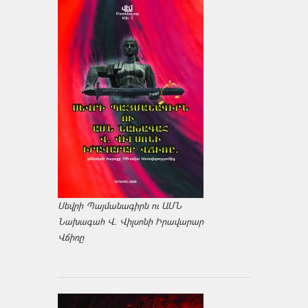
Սեվրի Պայմանագիրն ու ԱՄՆ
Նախագահ Վ. Վիլսոնի Իրավարար
Վճիռը