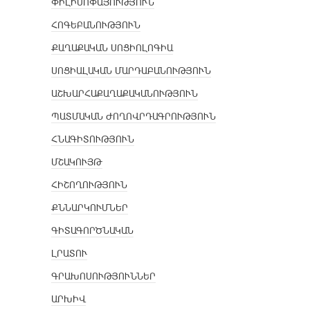
ՓԻԼԻՍՈՓԱՅՈՒԹՅՈՒՆ
ՀՈԳԵԲԱՆՈՒԹՅՈՒՆ
ՔԱՂԱՔԱԿԱՆ ՍՈՑԻՈԼՈԳԻԱ
ՍՈՑԻԱԼԱԿԱՆ ՄԱՐԴԱԲԱՆՈՒԹՅՈՒՆ
ԱՇԽԱՐՀԱՔԱՂԱՔԱԿԱՆՈՒԹՅՈՒՆ
ՊԱՏՄԱԿԱՆ ԺՈՂՈՎՐԴԱԳՐՈՒԹՅՈՒՆ
ՀՆԱԳԻՏՈՒԹՅՈՒՆ
ՄՇԱԿՈՒՅԹ
ՀԻՇՈՂՈՒԹՅՈՒՆ
ՔՆՆԱՐԿՈՒՄՆԵՐ
ԳԻՏԱԳՈՐԾՆԱԿԱՆ
ԼՐԱՏՈՒ
ԳՐԱԽՈՍՈՒԹՅՈՒՆՆԵՐ
ԱՐԽԻՎ