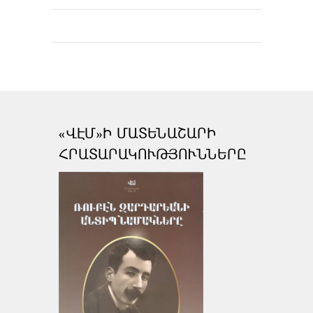
«ՎԷՄ»Ի ՄԱՏԵՆԱՇԱՐԻ
ՀՐԱՏԱՐԱԿՈՒԹՅՈՒՆՆԵՐԸ