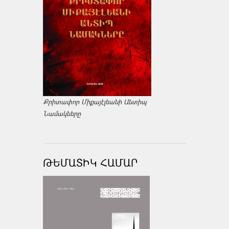
Քրիտափոր Միքայէլեանի Անտիպ
Նամակները
ԹԵՄԱՏԻԿ ՀԱՄԱՐ