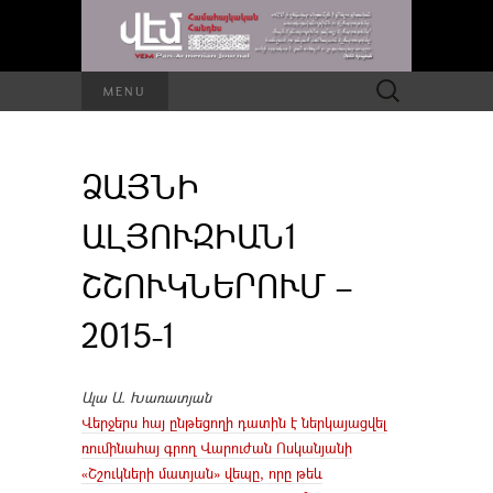
Որոնել՝
MENU
ՁԱՅՆԻ
ԱԼՅՈՒԶԻԱՆ1
ՇՇՈՒԿՆԵՐՈՒՄ –
2015-1
Ալա Ա. Խառատյան
Վերջերս հայ ընթեցողի դատին է ներկայացվել
ռումինահայ գրող Վարուժան Ոսկանյանի
«Շշուկների մատյան» վեպը, որը թեև