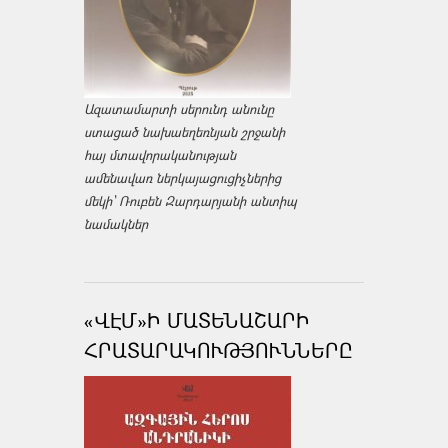
Ազատամարտի սերունդ անունը
ստացած նախաեղեռնյան շրջանի
հայ մտավորականության
ամենավառ ներկայացուցիչներից
մեկի՝ Ռուբեն Զարդարյանի անտիպ
նամակներ
«ՎԷՄ»Ի ՄԱՏԵՆԱՇԱՐԻ
ՀՐԱՏԱՐԱԿՈՒԹՅՈՒՆՆԵՐԸ