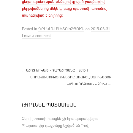
ցեղասպանության թեմայով գրված բազմաթիվ
քերթվածներից մեկն է, բայց պատումի առումով
տարբերվում է բոլորից:
Posted in
ԳՐԱԿԱՆԱԳԻՏՈՒԹՅՈՒՆ
on
2015-03-31
.
Leave a comment
←
ԱՇՈՏ ԵՐԿԱԹԻ ԴԱՐԱՇՐՋԱՆԸ – 2015-1
ՆՈՐԱԿԱԶՄՈՒԹՅՈՒՆՆԵՐԸ ԱՌԱՔԵԼ ՍՅՈՒՆԵՑՈՒ
«ԱԴԱՄԳՐՔՈՒՄ» – 2015-1
→
ԹՈՂՆԵԼ ՊԱՏԱՍԽԱՆ
Ձեր էլ-փոստի հասցեն չի հրապարակվելու։
Պարտադիր դաշտերը նշված են
*
-ով