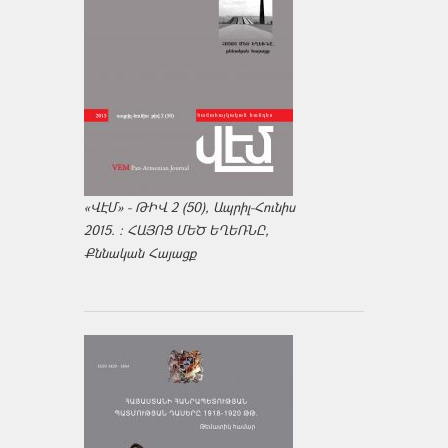
«ՎԷՄ» - ԹԻՎ 2 (50), Ապրիլ-Հունիս
2015. : ՀԱՅՈՑ ՄԵԾ ԵՂԵՌՆԸ,
Քննական Հայացք