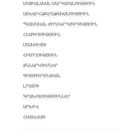
ՍՈՑԻԱԼԱԿԱՆ ՄԱՐԴԱԲԱՆՈՒԹՅՈՒՆ
ԱՇԽԱՐՀԱՔԱՂԱՔԱԿԱՆՈՒԹՅՈՒՆ
ՊԱՏՄԱԿԱՆ ԺՈՂՈՎՐԴԱԳՐՈՒԹՅՈՒՆ
ՀՆԱԳԻՏՈՒԹՅՈՒՆ
ՄՇԱԿՈՒՅԹ
ՀԻՇՈՂՈՒԹՅՈՒՆ
ՔՆՆԱՐԿՈՒՄՆԵՐ
ԳԻՏԱԳՈՐԾՆԱԿԱՆ
ԼՐԱՏՈՒ
ԳՐԱԽՈՍՈՒԹՅՈՒՆՆԵՐ
ԱՐԽԻՎ
ՀԱՎԵԼՎԱԾ