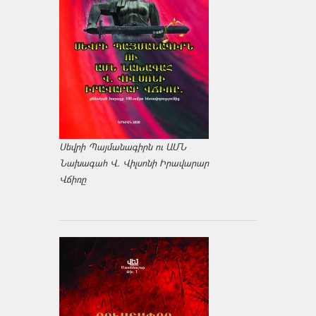
Սեվրի Պայմանագիրն ու ԱՄՆ
Նախագահ Վ. Վիլսոնի Իրավարար
Վճիռը