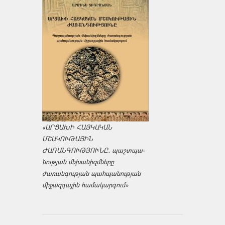
«ԱՐՑԱԽԻ ՀԱՅԿԱԿԱՆ
ՄՇԱԿՈՒԹԱՅԻՆ
ԺԱՌԱՆԳՈՒԹՅՈՒՆԸ․ պաշտպա­
նության մեխանիզմները
ժառանգության պահպանության
միջազ­գային համակարգում»