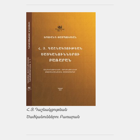
Հ.Յ.Դաշնակցութեան
Ծածկանուններու Բառարան