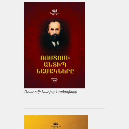
Ռոստոմի Անտիպ Նամակները