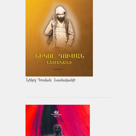
Նիկոլ Դուման. Նամականի