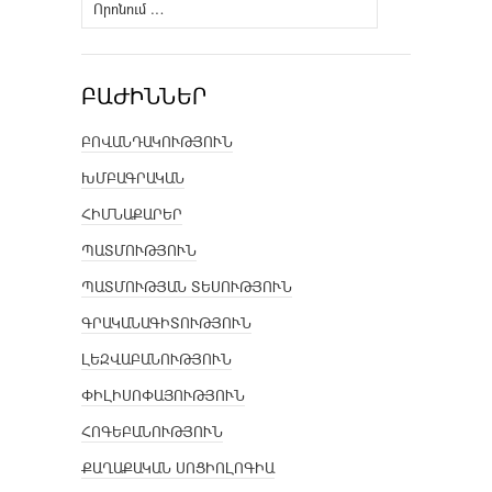
Որոնել՝
ԲԱԺԻՆՆԵՐ
ԲՈՎԱՆԴԱԿՈՒԹՅՈՒՆ
ԽՄԲԱԳՐԱԿԱՆ
ՀԻՄՆԱՔԱՐԵՐ
ՊԱՏՄՈՒԹՅՈՒՆ
ՊԱՏՄՈՒԹՅԱՆ ՏԵՍՈՒԹՅՈՒՆ
ԳՐԱԿԱՆԱԳԻՏՈՒԹՅՈՒՆ
ԼԵԶՎԱԲԱՆՈՒԹՅՈՒՆ
ՓԻԼԻՍՈՓԱՅՈՒԹՅՈՒՆ
ՀՈԳԵԲԱՆՈՒԹՅՈՒՆ
ՔԱՂԱՔԱԿԱՆ ՍՈՑԻՈԼՈԳԻԱ