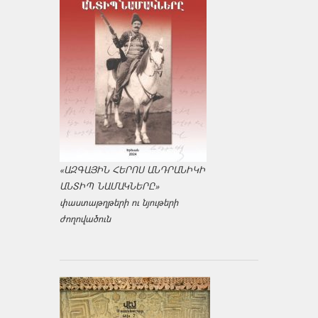
«ԱԶԳԱՅԻՆ ՀԵՐՈՍ ԱՆԴՐԱՆԻԿԻ
ԱՆՏԻՊ ՆԱՄԱԿՆԵՐԸ»
փաստաթղթերի ու նյութերի
ժողովածուն