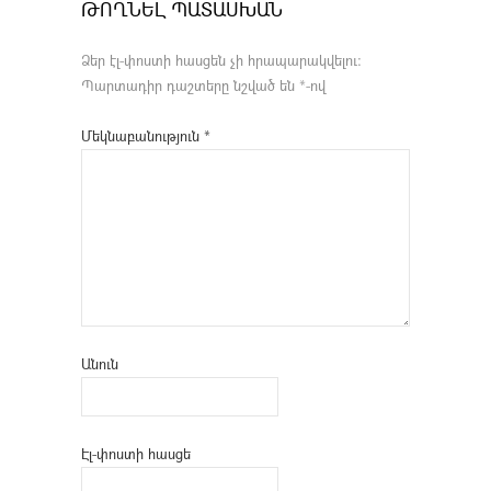
ԹՈՂՆԵԼ ՊԱՏԱՍԽԱՆ
Ձեր էլ-փոստի հասցեն չի հրապարակվելու։
Պարտադիր դաշտերը նշված են
*
-ով
Մեկնաբանություն
*
Անուն
Էլ-փոստի հասցե