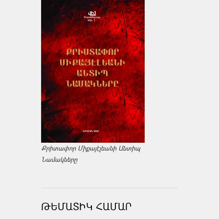
Քրիտափոր Միքայէլեանի Անտիպ
Նամակները
ԹԵՄԱՏԻԿ ՀԱՄԱՐ