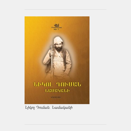
Նիկոլ Դուման. Նամականի