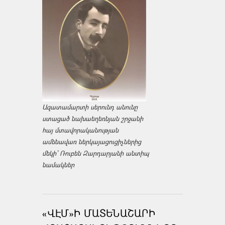
Ազատամարտի սերունդ անունը
ստացած նախաեղեռնյան շրջանի
հայ մտավորականության
ամենավառ ներկայացուցիչներից
մեկի՝ Ռուբեն Զարդարյանի անտիպ
նամակներ
«ՎԷՄ»Ի ՄԱՏԵՆԱՇԱՐԻ