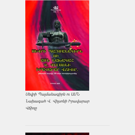
Սեվրի Պայմանագիրն ու ԱՄՆ
Նախագահ Վ. Վիլսոնի Իրավարար
Վճիռը