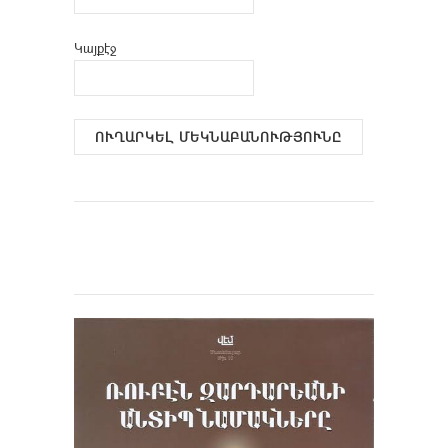
Կայքէջ