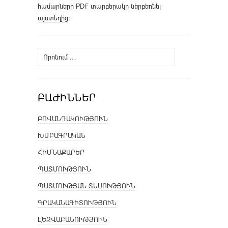
համարների PDF տարբերակը ներբեռնել
այստեղից
։
Որոնել՝
ԲԱԺԻՆՆԵՐ
ԲՈՎԱՆԴԱԿՈՒԹՅՈՒՆ
ԽՄԲԱԳՐԱԿԱՆ
ՀԻՄՆԱՔԱՐԵՐ
ՊԱՏՄՈՒԹՅՈՒՆ
ՊԱՏՄՈՒԹՅԱՆ ՏԵՍՈՒԹՅՈՒՆ
ԳՐԱԿԱՆԱԳԻՏՈՒԹՅՈՒՆ
ԼԵԶՎԱԲԱՆՈՒԹՅՈՒՆ