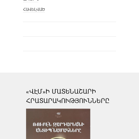
ՀԱՎԵԼՎԱԾ
«ՎԷՄ»Ի ՄԱՏԵՆԱՇԱՐԻ
ՀՐԱՏԱՐԱԿՈՒԹՅՈՒՆՆԵՐԸ