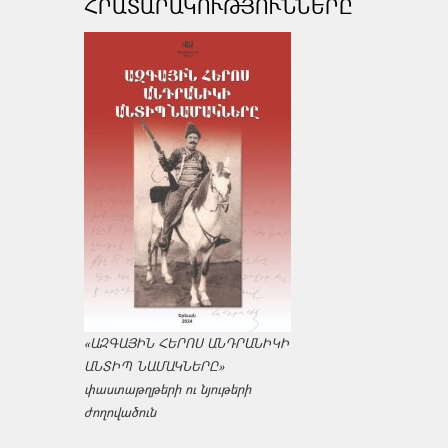
ՀՐԱՏԱՐԱԿՈՒԹՅՈՒՆՆԵՐԸ
«ԱԶԳԱՅԻՆ ՀԵՐՈՍ ԱՆԴՐԱՆԻԿԻ
ԱՆՏԻՊ ՆԱՄԱԿՆԵՐԸ»
փաստաթղթերի ու նյութերի
ժողովածուն