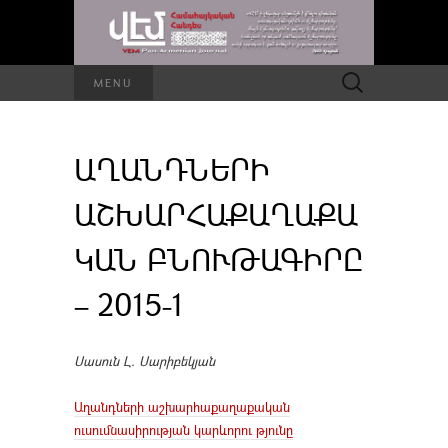
Որոնել՝
MENU
ԱՂԱՆԴՆԵՐԻ
ԱՇԽԱՐՀԱՔԱՂԱՔԱ
ԿԱՆ ԲՆՈՒԹԱԳԻՐԸ
– 2015-1
Սասուն Լ. Սարիբեկյան
Աղանդների աշխարհաքաղաքական
ուսումնասիրության կարևորու թյունը