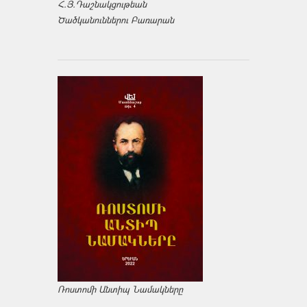
Հ.Յ.Դաշնակցութեան
Ծածկանուններու Բառարան
Ռոստոմի Անտիպ Նամակները