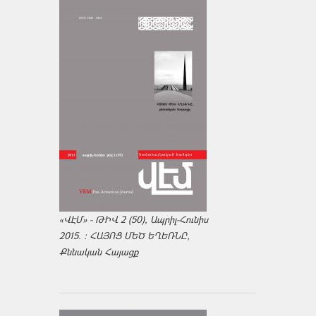
«ՎԷՄ» - ԹԻՎ 2 (50), Ապրիլ-Հունիս
2015. : ՀԱՅՈՑ ՄԵԾ ԵՂԵՌՆԸ,
Քննական Հայացք