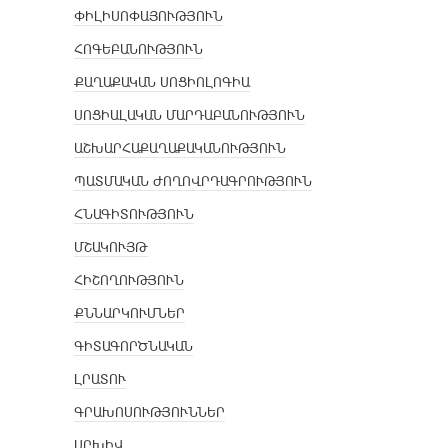
ՓԻԼԻՍՈՓԱՅՈՒԹՅՈՒՆ
ՀՈԳԵԲԱՆՈՒԹՅՈՒՆ
ՔԱՂԱՔԱԿԱՆ ՍՈՑԻՈԼՈԳԻԱ
ՍՈՑԻԱԼԱԿԱՆ ՄԱՐԴԱԲԱՆՈՒԹՅՈՒՆ
ԱՇԽԱՐՀԱՔԱՂԱՔԱԿԱՆՈՒԹՅՈՒՆ
ՊԱՏՄԱԿԱՆ ԺՈՂՈՎՐԴԱԳՐՈՒԹՅՈՒՆ
ՀՆԱԳԻՏՈՒԹՅՈՒՆ
ՄՇԱԿՈՒՅԹ
ՀԻՇՈՂՈՒԹՅՈՒՆ
ՔՆՆԱՐԿՈՒՄՆԵՐ
ԳԻՏԱԳՈՐԾՆԱԿԱՆ
ԼՐԱՏՈՒ
ԳՐԱԽՈՍՈՒԹՅՈՒՆՆԵՐ
ԱՐԽԻՎ