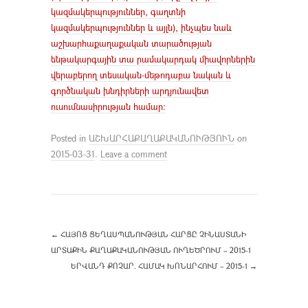
կազմակերպություններ, գաղտնի
կազմակերպություններ և այլն), ինչպես նաև
աշխարհաքաղաքական տարածության
ենթակարգային տա րամակարդակ միավորներին
վերաբերող տեսական-մեթոդաբա նական և
գործնական խնդիրների արդյունավետ
ուսումնասիրության համար:
Posted in
ԱՇԽԱՐՀԱՔԱՂԱՔԱԿԱՆՈՒԹՅՈՒՆ
on
2015-03-31
.
Leave a comment
←
ՀԱՅՈՑ ՑԵՂԱՍՊԱՆՈՒԹՅԱՆ ՀԱՐՑԸ ՉԻՆԱՍՏԱՆԻ
ԱՐՏԱՔԻՆ ՔԱՂԱՔԱԿԱՆՈՒԹՅԱՆ ՈՒՂԵԾՐՈՒՄ – 2015-1
ԵՐՎԱՆԴ ՔՈՉԱՐ. ՀԱՄԱԿ ԽՈՆԱՐՀՈՒՄ – 2015-1
→