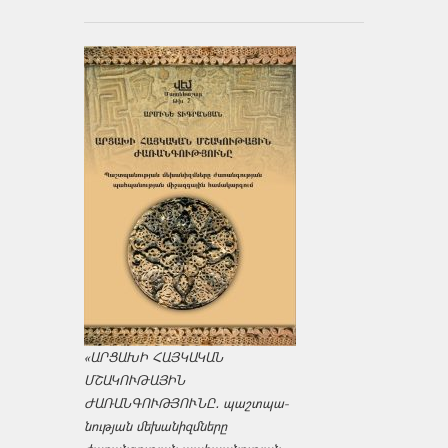
«ԱՐՑԱԽԻ ՀԱՅԿԱԿԱՆ
ՄՇԱԿՈՒԹԱՅԻՆ
ԺԱՌԱՆԳՈՒԹՅՈՒՆԸ․ պաշտպա­
նության մեխանիզմները