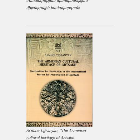
ժառանգության պահպանության
միջազ­գային համակարգում»
Armine Tigranyan, "The Armenian
cultural heritage of Artsakh.