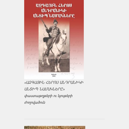
«ԱԶԳԱՅԻՆ ՀԵՐՈՍ ԱՆԴՐԱՆԻԿԻ
ԱՆՏԻՊ ՆԱՄԱԿՆԵՐԸ»
փաստաթղթերի ու նյութերի
ժողովածուն