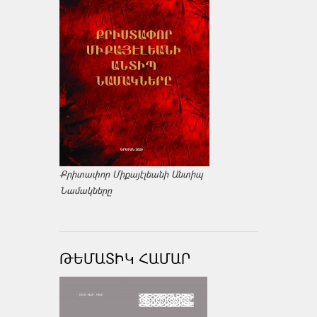
Քրիտափոր Միքայէլեանի Անտիպ
Նամակները
ԹԵՄԱՏԻԿ ՀԱՄԱՐ