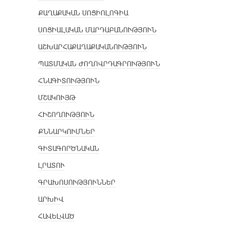
ՔԱՂԱՔԱԿԱՆ ՍՈՑԻՈԼՈԳԻԱ
ՍՈՑԻԱԼԱԿԱՆ ՄԱՐԴԱԲԱՆՈՒԹՅՈՒՆ
ԱՇԽԱՐՀԱՔԱՂԱՔԱԿԱՆՈՒԹՅՈՒՆ
ՊԱՏՄԱԿԱՆ ԺՈՂՈՎՐԴԱԳՐՈՒԹՅՈՒՆ
ՀՆԱԳԻՏՈՒԹՅՈՒՆ
ՄՇԱԿՈՒՅԹ
ՀԻՇՈՂՈՒԹՅՈՒՆ
ՔՆՆԱՐԿՈՒՄՆԵՐ
ԳԻՏԱԳՈՐԾՆԱԿԱՆ
ԼՐԱՏՈՒ
ԳՐԱԽՈՍՈՒԹՅՈՒՆՆԵՐ
ԱՐԽԻՎ
ՀԱՎԵԼՎԱԾ