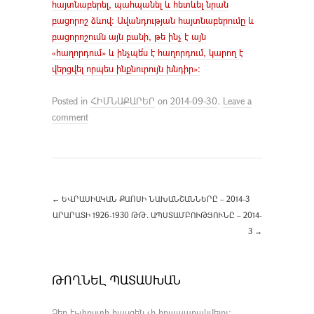
հայտնաբերել, պահպանել և հետևել նրան
բացորոշ ձևով: Ավանդության հայտնաբերումը և
բացորոշումն այն բանի, թե ինչ է այն
«հաղորդում» և ինչպե՛ս է հաղորդում, կարող է
վերցվել որպես ինքնուրույն խնդիր»:
Posted in
ՀԻՄՆԱՔԱՐԵՐ
on
2014-09-30
.
Leave a
comment
←
ԵՎՐԱՍԻԱԿԱՆ ՔԱՈՍԻ ՆԱԽԱՆՇԱՆՆԵՐԸ – 2014-3
ԱՐԱՐԱՏԻ 1926-1930 ԹԹ. ԱՊՍՏԱՄԲՈՒԹՅՈՒՆԸ – 2014-
3
→
ԹՈՂՆԵԼ ՊԱՏԱՍԽԱՆ
Ձեր էլ-փոստի հասցեն չի հրապարակվելու։