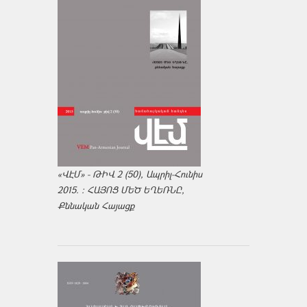
«ՎԷՄ» - ԹԻՎ 2 (50), Ապրիլ-Հունիս
2015. : ՀԱՅՈՑ ՄԵԾ ԵՂԵՌՆԸ,
Քննական Հայացք