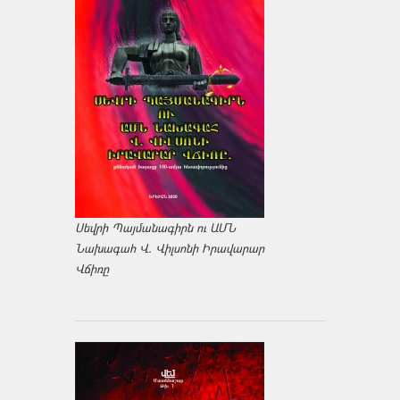
Սեվրի Պայմանագիրն ու ԱՄՆ
Նախագահ Վ. Վիլսոնի Իրավարար
Վճիռը