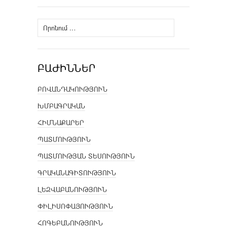
Որոնել՝
ԲԱԺԻՆՆԵՐ
ԲՈՎԱՆԴԱԿՈՒԹՅՈՒՆ
ԽՄԲԱԳՐԱԿԱՆ
ՀԻՄՆԱՔԱՐԵՐ
ՊԱՏՄՈՒԹՅՈՒՆ
ՊԱՏՄՈՒԹՅԱՆ ՏԵՍՈՒԹՅՈՒՆ
ԳՐԱԿԱՆԱԳԻՏՈՒԹՅՈՒՆ
ԼԵԶՎԱԲԱՆՈՒԹՅՈՒՆ
ՓԻԼԻՍՈՓԱՅՈՒԹՅՈՒՆ
ՀՈԳԵԲԱՆՈՒԹՅՈՒՆ