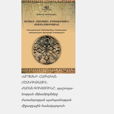
«ԱՐՑԱԽԻ ՀԱՅԿԱԿԱՆ
ՄՇԱԿՈՒԹԱՅԻՆ
ԺԱՌԱՆԳՈՒԹՅՈՒՆԸ․ պաշտպա­
նության մեխանիզմները
ժառանգության պահպանության
միջազ­գային համակարգում»