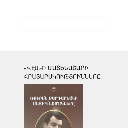
«ՎԷՄ»Ի ՄԱՏԵՆԱՇԱՐԻ
ՀՐԱՏԱՐԱԿՈՒԹՅՈՒՆՆԵՐԸ