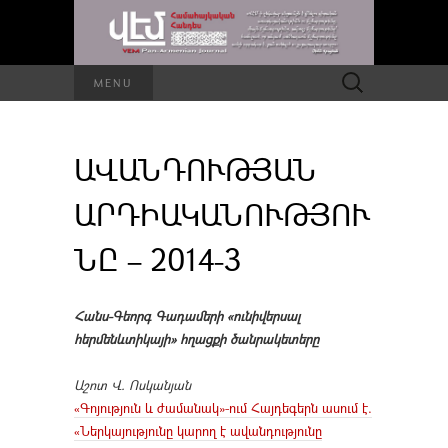
Որոնել՝
MENU
ԱՎԱՆԴՈՒԹՅԱՆ
ԱՐԴԻԱԿԱՆՈՒԹՅՈՒ
ՆԸ – 2014-3
Հանս-Գեորգ Գադամերի «ունիվերսալ
հերմենևտիկայի» հղացքի ծանրակետերը
Աշոտ Վ. Ոսկանյան
«Գոյություն և ժամանակ»-ում Հայդեգերն ասում է.
«Ներկայությունը կարող է ավանդությունը