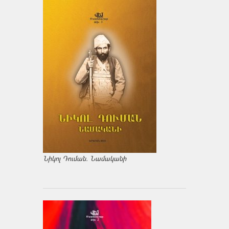
Նիկոլ Դուման. Նամականի