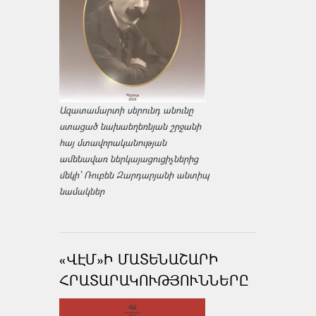
Ազատամարտի սերունդ անունը
ստացած նախաեղեռնյան շրջանի
հայ մտավորականության
ամենավառ ներկայացուցիչներից
մեկի՝ Ռուբեն Զարդարյանի անտիպ
նամակներ
«ՎԷՄ»Ի ՄԱՏԵՆԱՇԱՐԻ
ՀՐԱՏԱՐԱԿՈՒԹՅՈՒՆՆԵՐԸ