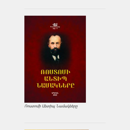
Ռոստոմի Անտիպ Նամակները