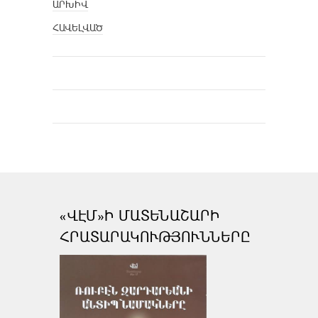
ԱՐԽԻՎ
ՀԱՎԵԼՎԱԾ
«ՎԷՄ»Ի ՄԱՏԵՆԱՇԱՐԻ
ՀՐԱՏԱՐԱԿՈՒԹՅՈՒՆՆԵՐԸ