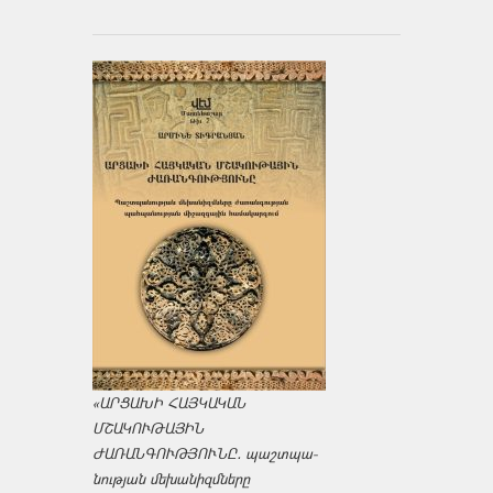
«ԱՐՑԱԽԻ ՀԱՅԿԱԿԱՆ
ՄՇԱԿՈՒԹԱՅԻՆ
ԺԱՌԱՆԳՈՒԹՅՈՒՆԸ․ պաշտպա­
նության մեխանիզմները