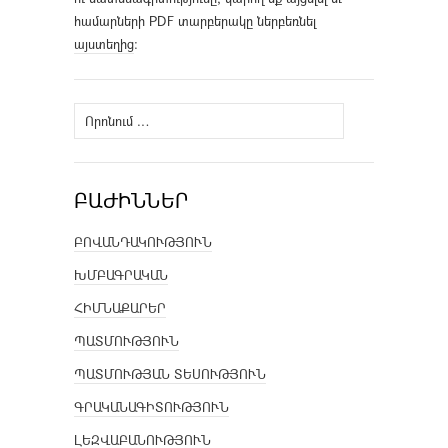
համարների PDF տարբերակը ներբեռնել
այստեղից
։
Որոնել՝
ԲԱԺԻՆՆԵՐ
ԲՈՎԱՆԴԱԿՈՒԹՅՈՒՆ
ԽՄԲԱԳՐԱԿԱՆ
ՀԻՄՆԱՔԱՐԵՐ
ՊԱՏՄՈՒԹՅՈՒՆ
ՊԱՏՄՈՒԹՅԱՆ ՏԵՍՈՒԹՅՈՒՆ
ԳՐԱԿԱՆԱԳԻՏՈՒԹՅՈՒՆ
ԼԵԶՎԱԲԱՆՈՒԹՅՈՒՆ