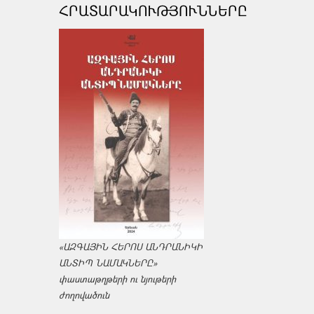
ՀՐԱՏԱՐԱԿՈՒԹՅՈՒՆՆԵՐԸ
«ԱԶԳԱՅԻՆ ՀԵՐՈՍ ԱՆԴՐԱՆԻԿԻ
ԱՆՏԻՊ ՆԱՄԱԿՆԵՐԸ»
փաստաթղթերի ու նյութերի
ժողովածուն