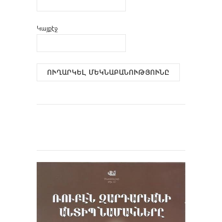
Կայքէջ