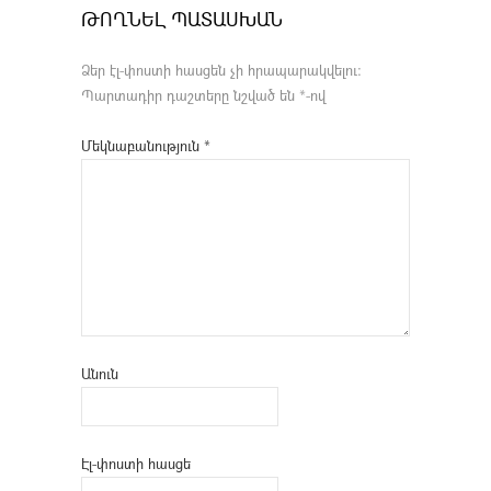
ԹՈՂՆԵԼ ՊԱՏԱՍԽԱՆ
Ձեր էլ-փոստի հասցեն չի հրապարակվելու։
Պարտադիր դաշտերը նշված են
*
-ով
Մեկնաբանություն
*
Անուն
Էլ-փոստի հասցե