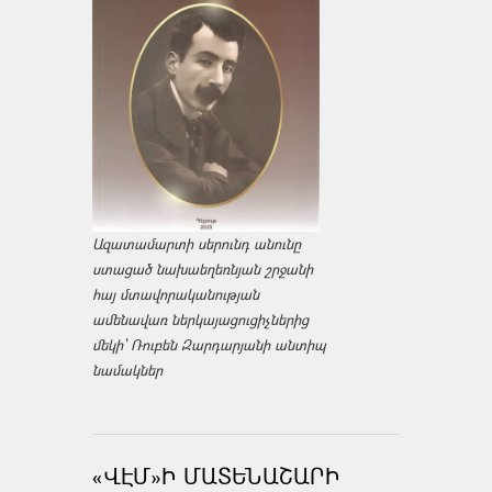
Ազատամարտի սերունդ անունը
ստացած նախաեղեռնյան շրջանի
հայ մտավորականության
ամենավառ ներկայացուցիչներից
մեկի՝ Ռուբեն Զարդարյանի անտիպ
նամակներ
«ՎԷՄ»Ի ՄԱՏԵՆԱՇԱՐԻ