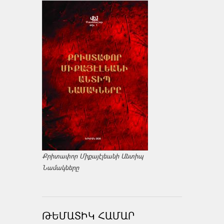
Քրիտափոր Միքայէլեանի Անտիպ
Նամակները
ԹԵՄԱՏԻԿ ՀԱՄԱՐ