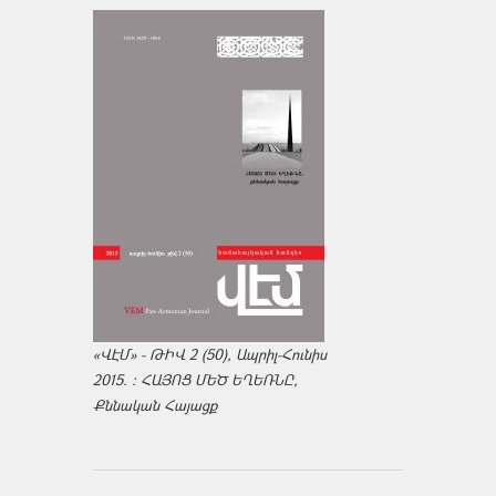
«ՎԷՄ» - ԹԻՎ 2 (50), Ապրիլ-Հունիս
2015. : ՀԱՅՈՑ ՄԵԾ ԵՂԵՌՆԸ,
Քննական Հայացք