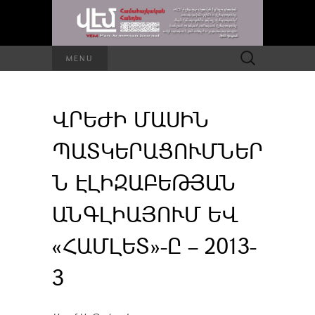
Որոնել՝
MENU
ՎՐԵԺԻ ՄԱՍԻՆ
ՊԱՏԿԵՐԱՑՈՒՄՆԵՐ
Ն ԷԼԻԶԱԲԵԹՅԱՆ
ԱՆԳԼԻԱՅՈՒՄ ԵՎ
«ՀԱՄԼԵՏ»-Ը – 2013-
3