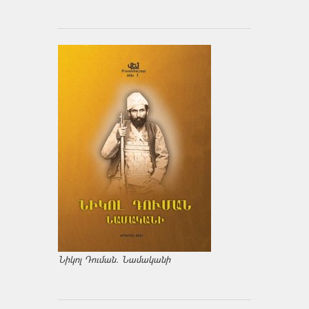
Նիկոլ Դուման. Նամականի