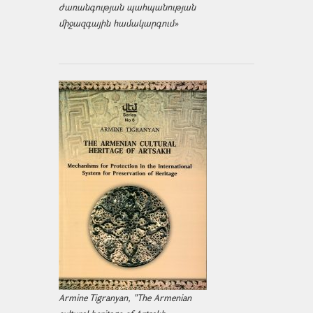
ժառանգության պահպանության
միջազ­գային համակարգում»
Armine Tigranyan, "The Armenian