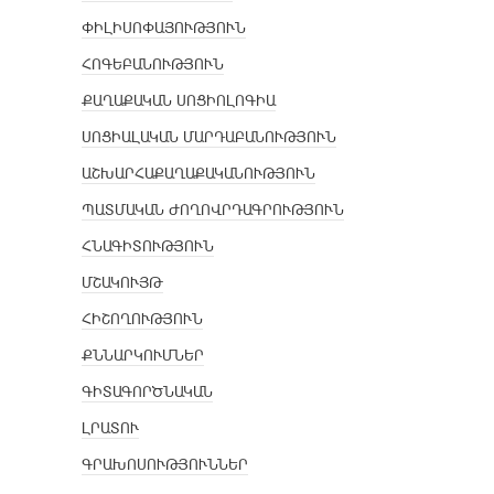
ՓԻԼԻՍՈՓԱՅՈՒԹՅՈՒՆ
ՀՈԳԵԲԱՆՈՒԹՅՈՒՆ
ՔԱՂԱՔԱԿԱՆ ՍՈՑԻՈԼՈԳԻԱ
ՍՈՑԻԱԼԱԿԱՆ ՄԱՐԴԱԲԱՆՈՒԹՅՈՒՆ
ԱՇԽԱՐՀԱՔԱՂԱՔԱԿԱՆՈՒԹՅՈՒՆ
ՊԱՏՄԱԿԱՆ ԺՈՂՈՎՐԴԱԳՐՈՒԹՅՈՒՆ
ՀՆԱԳԻՏՈՒԹՅՈՒՆ
ՄՇԱԿՈՒՅԹ
ՀԻՇՈՂՈՒԹՅՈՒՆ
ՔՆՆԱՐԿՈՒՄՆԵՐ
ԳԻՏԱԳՈՐԾՆԱԿԱՆ
ԼՐԱՏՈՒ
ԳՐԱԽՈՍՈՒԹՅՈՒՆՆԵՐ