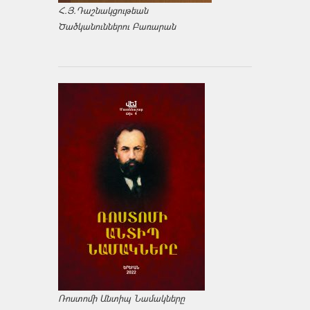
Հ.Յ.Դաշնակցութեան
Ծածկանուններու Բառարան
Ռոստոմի Անտիպ Նամակները