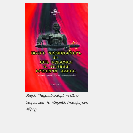
Սեվրի Պայմանագիրն ու ԱՄՆ
Նախագահ Վ. Վիլսոնի Իրավարար
Վճիռը