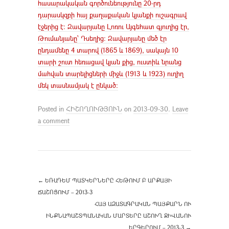
հասարակական գործունեությունը 20-րդ
դարասկզբի հայ քաղաքական կյանքի ուշագրավ
էջերից է։ Զավարյանը Լոռու Այգեհատ գյուղից էր,
Թումանյանը՝ Դսեղից։ Զավարյանը մեծ էր
ընդամենը 4 տարով (1865 և 1869), սակայն 10
տարի շուտ հեռացավ կյան քից, ուստիև նրանց
մահվան տարելիցների միջև (1913 և 1923) ուղիղ
մեկ տասնամյակ է ընկած։
Posted in
ՀԻՇՈՂՈՒԹՅՈՒՆ
on
2013-09-30
.
Leave
a comment
←
ԵՌԱԴԵՄ ՊԱՏԿԵՐՆԵՐԸ ՀԵԹՈՒՄ Բ ԱՐՔԱՅԻ
ՃԱՇՈՑՈՒՄ – 2013-3
ՀԱՅ ԱԶԱՏԱԳՐԱԿԱՆ ՊԱՅՔԱՐՆ ՈՒ
ԻՆՔՆԱՊԱՇՏՊԱՆԱԿԱՆ ՄԱՐՏԵՐԸ ԱՇՈՒՂ ՋԻՎԱՆՈՒ
ԵՐԳԵՐՈՒՄ – 2013-3
→