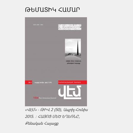
ԹԵՄԱՏԻԿ ՀԱՄԱՐ
«ՎԷՄ» - ԹԻՎ 2 (50), Ապրիլ-Հունիս
2015. : ՀԱՅՈՑ ՄԵԾ ԵՂԵՌՆԸ,
Քննական Հայացք