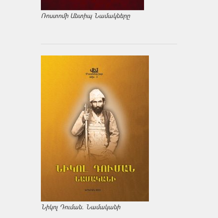
Ռոստոմի Անտիպ Նամակները
Նիկոլ Դուման. Նամականի