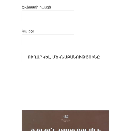
Էլ-փոստի հասցե
Կայքէջ