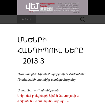
Որոնել՝
MENU
ՄԵԾԵՐԻ
ՀԱՆԴԻՊՈՒՄՆԵՐԸ
– 2013-3
Մաս առաջին։ Սիմոն Զավարյանի եւ Հովհաննես
Թումանյանի սրտակից բարեկամությունը
Սուսաննա Գ. Հովհաննիսյան
Երկու մեծ լոռեցիների՝ Սիմոն Զավարյանի և
Հովհաննես Թումանյանի ազգային –