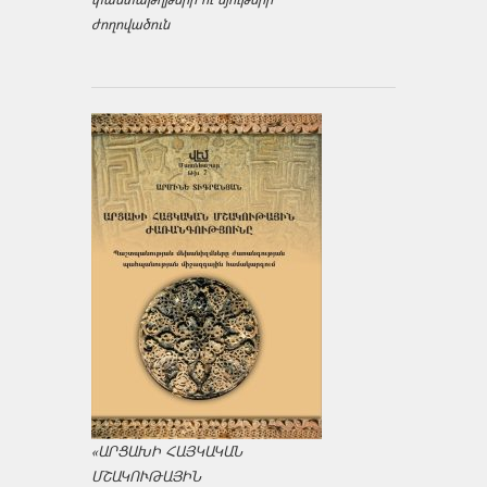
ժողովածուն
«ԱՐՑԱԽԻ ՀԱՅԿԱԿԱՆ
ՄՇԱԿՈՒԹԱՅԻՆ