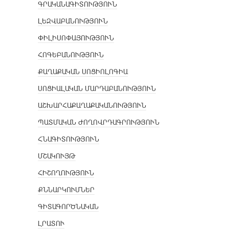
ԳՐԱԿԱՆԱԳԻՏՈՒԹՅՈՒՆ
ԼԵԶՎԱԲԱՆՈՒԹՅՈՒՆ
ՓԻԼԻՍՈՓԱՅՈՒԹՅՈՒՆ
ՀՈԳԵԲԱՆՈՒԹՅՈՒՆ
ՔԱՂԱՔԱԿԱՆ ՍՈՑԻՈԼՈԳԻԱ
ՍՈՑԻԱԼԱԿԱՆ ՄԱՐԴԱԲԱՆՈՒԹՅՈՒՆ
ԱՇԽԱՐՀԱՔԱՂԱՔԱԿԱՆՈՒԹՅՈՒՆ
ՊԱՏՄԱԿԱՆ ԺՈՂՈՎՐԴԱԳՐՈՒԹՅՈՒՆ
ՀՆԱԳԻՏՈՒԹՅՈՒՆ
ՄՇԱԿՈՒՅԹ
ՀԻՇՈՂՈՒԹՅՈՒՆ
ՔՆՆԱՐԿՈՒՄՆԵՐ
ԳԻՏԱԳՈՐԾՆԱԿԱՆ
ԼՐԱՏՈՒ