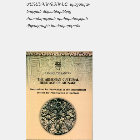
ԺԱՌԱՆԳՈՒԹՅՈՒՆԸ․ պաշտպա­
նության մեխանիզմները
ժառանգության պահպանության
միջազ­գային համակարգում»