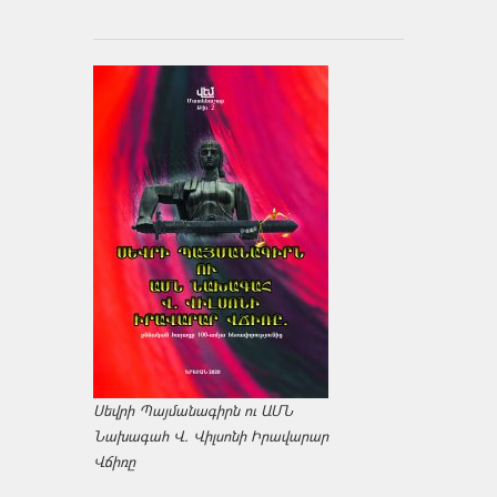
Սեվրի Պայմանագիրն ու ԱՄՆ
Նախագահ Վ. Վիլսոնի Իրավարար
Վճիռը