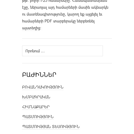
թթ. բոլոր 1-25 համարները։ Համապատասխան
էջը, ներառյալ այդ համարների մասին ակնարկն
ու մատենագիտությունը, կարող եք այցելել եւ
համարների PDF տարբերակը ներբեռնել
այստեղից
։
Որոնել՝
ԲԱԺԻՆՆԵՐ
ԲՈՎԱՆԴԱԿՈՒԹՅՈՒՆ
ԽՄԲԱԳՐԱԿԱՆ
ՀԻՄՆԱՔԱՐԵՐ
ՊԱՏՄՈՒԹՅՈՒՆ
ՊԱՏՄՈՒԹՅԱՆ ՏԵՍՈՒԹՅՈՒՆ