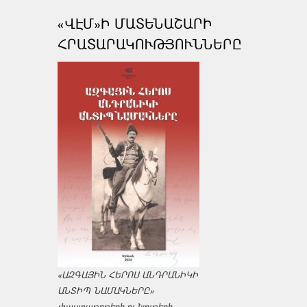
«ՎԷՄ»Ի ՄԱՏԵՆԱՇԱՐԻ
ՀՐԱՏԱՐԱԿՈՒԹՅՈՒՆՆԵՐԸ
«ԱԶԳԱՅԻՆ ՀԵՐՈՍ ԱՆԴՐԱՆԻԿԻ
ԱՆՏԻՊ ՆԱՄԱԿՆԵՐԸ»
փաստաթղթերի ու նյութերի