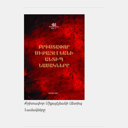
Քրիտափոր Միքայէլեանի Անտիպ
Նամակները