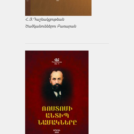
Հ.Յ.Դաշնակցութեան
Ծածկանուններու Բառարան