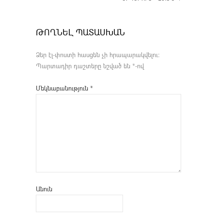
ԹՈՂՆԵԼ ՊԱՏԱՍԽԱՆ
Ձեր էլ-փոստի հասցեն չի հրապարակվելու։
Պարտադիր դաշտերը նշված են
*
-ով
Մեկնաբանություն
*
Անուն