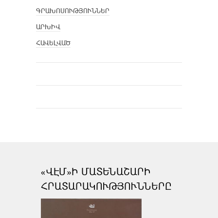
ԳՐԱԽՈՍՈՒԹՅՈՒՆՆԵՐ
ԱՐԽԻՎ
ՀԱՎԵԼՎԱԾ
«ՎԷՄ»Ի ՄԱՏԵՆԱՇԱՐԻ
ՀՐԱՏԱՐԱԿՈՒԹՅՈՒՆՆԵՐԸ