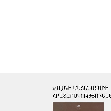
«ՎԷՄ»Ի ՄԱՏԵՆԱՇԱՐԻ
ՀՐԱՏԱՐԱԿՈՒԹՅՈՒՆՆ