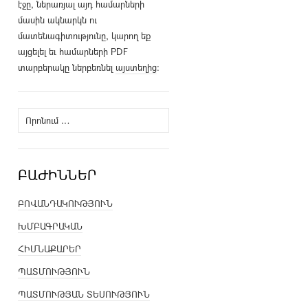
էջը, ներառյալ այդ համարների
մասին ակնարկն ու
մատենագիտությունը, կարող եք
այցելել եւ համարների PDF
տարբերակը ներբեռնել
այստեղից
։
Որոնել՝
ԲԱԺԻՆՆԵՐ
ԲՈՎԱՆԴԱԿՈՒԹՅՈՒՆ
ԽՄԲԱԳՐԱԿԱՆ
ՀԻՄՆԱՔԱՐԵՐ
ՊԱՏՄՈՒԹՅՈՒՆ
ՊԱՏՄՈՒԹՅԱՆ ՏԵՍՈՒԹՅՈՒՆ