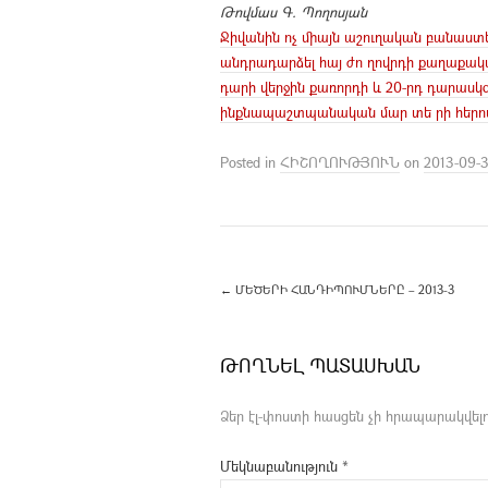
Թովմաս Գ. Պողոսյան
Ջիվանին ոչ միայն աշուղական բանաստե
անդրադարձել հայ ժո ղովրդի քաղաքակա
դարի վերջին քառորդի և 20-րդ դարաս
ինքնապաշտպանական մար տե րի հերոս 
Posted in
ՀԻՇՈՂՈՒԹՅՈՒՆ
on
2013-09-
←
ՄԵԾԵՐԻ ՀԱՆԴԻՊՈՒՄՆԵՐԸ – 2013-3
ԹՈՂՆԵԼ ՊԱՏԱՍԽԱՆ
Ձեր էլ-փոստի հասցեն չի հրապարակվելո
Մեկնաբանություն
*