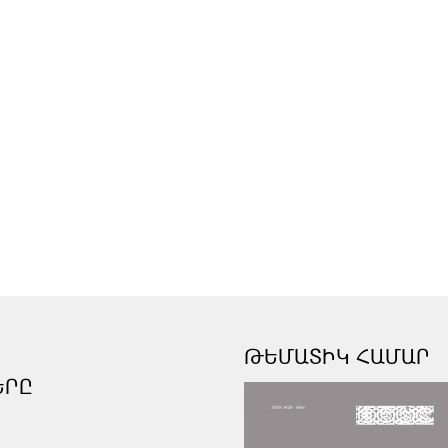
ԹԵՄԱՏԻԿ ՀԱՄԱՐ
ԵՐԸ