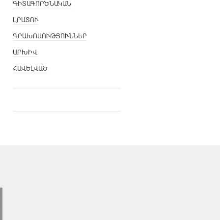
ԳԻՏԱԳՈՐԾՆԱԿԱՆ
ԼՐԱՏՈՒ
ԳՐԱԽՈՍՈՒԹՅՈՒՆՆԵՐ
ԱՐԽԻՎ
ՀԱՎԵԼՎԱԾ