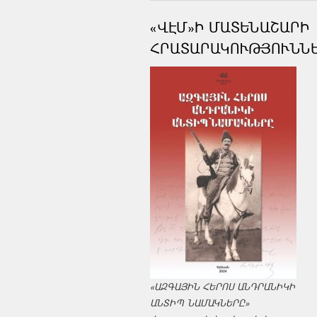
«ՎԷՄ»Ի ՄԱՏԵՆԱՇԱՐԻ
ՀՐԱՏԱՐԱԿՈՒԹՅՈՒՆՆ
«ԱԶԳԱՅԻՆ ՀԵՐՈՍ ԱՆԴՐԱՆԻԿԻ
ԱՆՏԻՊ ՆԱՄԱԿՆԵՐԸ»