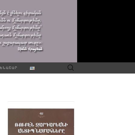
Որոնել՝
ԵՆԱՇԱՐ