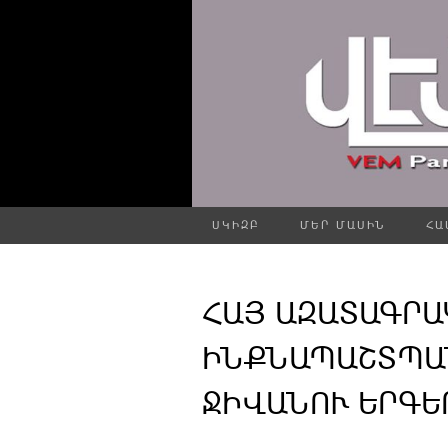
ՍԿԻԶԲ
ՄԵՐ ՄԱՍԻՆ
ՀԱ
ՀԱՅ ԱԶԱՏԱԳՐԱ
ԻՆՔՆԱՊԱՇՏՊԱ
ՋԻՎԱՆՈՒ ԵՐԳԵՐ