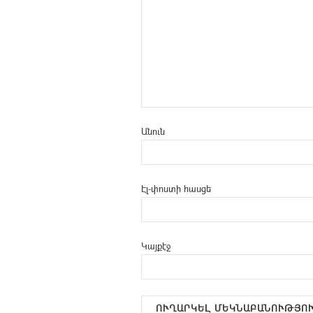
Անուն
Էլ-փոստի հասցե
Կայքէջ