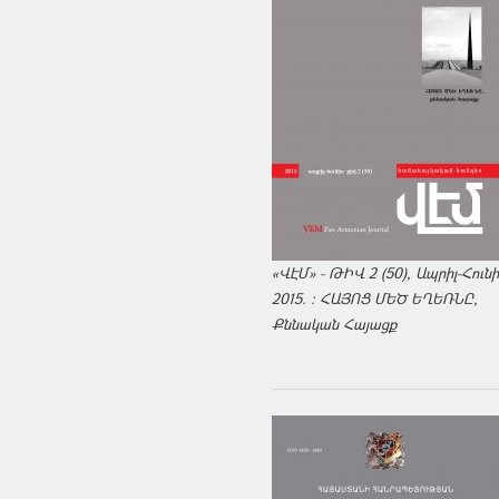
«ՎԷՄ» - ԹԻՎ 2 (50), Ապրիլ-Հուն
2015. : ՀԱՅՈՑ ՄԵԾ ԵՂԵՌՆԸ,
Քննական Հայացք