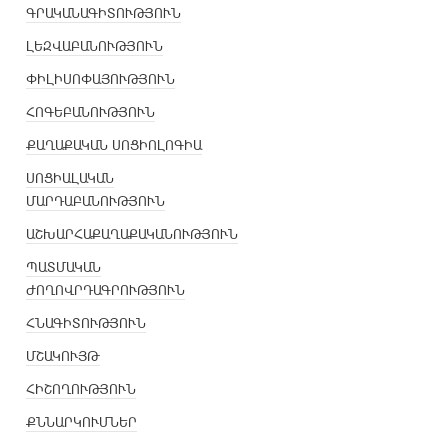
ԳՐԱԿԱՆԱԳԻՏՈՒԹՅՈՒՆ
ԼԵԶՎԱԲԱՆՈՒԹՅՈՒՆ
ՓԻԼԻՍՈՓԱՅՈՒԹՅՈՒՆ
ՀՈԳԵԲԱՆՈՒԹՅՈՒՆ
ՔԱՂԱՔԱԿԱՆ ՍՈՑԻՈԼՈԳԻԱ
ՍՈՑԻԱԼԱԿԱՆ
ՄԱՐԴԱԲԱՆՈՒԹՅՈՒՆ
ԱՇԽԱՐՀԱՔԱՂԱՔԱԿԱՆՈՒԹՅՈՒՆ
ՊԱՏՄԱԿԱՆ
ԺՈՂՈՎՐԴԱԳՐՈՒԹՅՈՒՆ
ՀՆԱԳԻՏՈՒԹՅՈՒՆ
ՄՇԱԿՈՒՅԹ
ՀԻՇՈՂՈՒԹՅՈՒՆ
ՔՆՆԱՐԿՈՒՄՆԵՐ