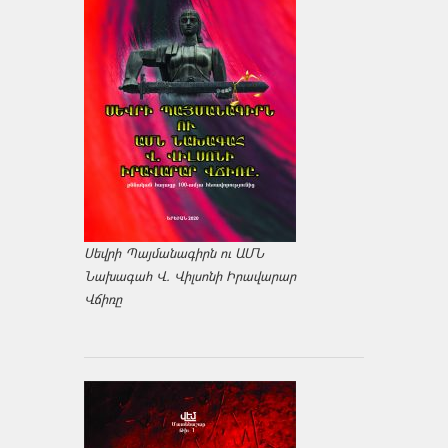
Սեվրի Պայմանագիրն ու ԱՄՆ
Նախագահ Վ. Վիլսոնի Իրավարար
Վճիռը