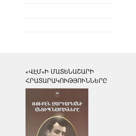
«ՎԷՄ»Ի ՄԱՏԵՆԱՇԱՐԻ
ՀՐԱՏԱՐԱԿՈՒԹՅՈՒՆՆԵՐԸ