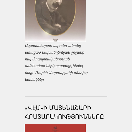
Ազատամարտի սերունդ անունը
ստացած նախաեղեռնյան շրջանի
հայ մտավորականության
ամենավառ ներկայացուցիչներից
մեկի՝ Ռուբեն Զարդարյանի անտիպ
նամակներ
«ՎԷՄ»Ի ՄԱՏԵՆԱՇԱՐԻ
ՀՐԱՏԱՐԱԿՈՒԹՅՈՒՆՆԵՐԸ