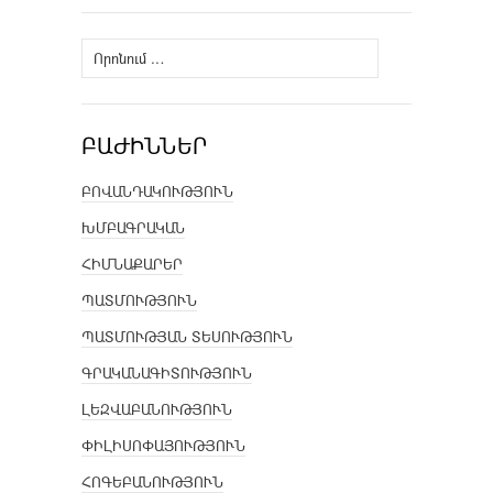
Որոնել՝
ԲԱԺԻՆՆԵՐ
ԲՈՎԱՆԴԱԿՈՒԹՅՈՒՆ
ԽՄԲԱԳՐԱԿԱՆ
ՀԻՄՆԱՔԱՐԵՐ
ՊԱՏՄՈՒԹՅՈՒՆ
ՊԱՏՄՈՒԹՅԱՆ ՏԵՍՈՒԹՅՈՒՆ
ԳՐԱԿԱՆԱԳԻՏՈՒԹՅՈՒՆ
ԼԵԶՎԱԲԱՆՈՒԹՅՈՒՆ
ՓԻԼԻՍՈՓԱՅՈՒԹՅՈՒՆ
ՀՈԳԵԲԱՆՈՒԹՅՈՒՆ