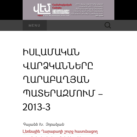
Որոնել՝
MENU
ԻՍԼԱՄԱԿԱՆ
ՎԱՐՁԿԱՆՆԵՐԸ
ՂԱՐԱԲԱՂՅԱՆ
ՊԱՏԵՐԱԶՄՈՒՄ –
2013-3
Գայանե Խ. Չոբանյան
Լեռնային Ղարաբաղի շուրջ հասունացող