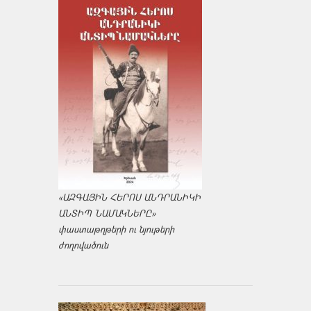
«ԱԶԳԱՅԻՆ ՀԵՐՈՍ ԱՆԴՐԱՆԻԿԻ
ԱՆՏԻՊ ՆԱՄԱԿՆԵՐԸ»
փաստաթղթերի ու նյութերի
ժողովածուն