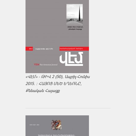
«ՎԷՄ» - ԹԻՎ 2 (50), Ապրիլ-Հունիս
2015. : ՀԱՅՈՑ ՄԵԾ ԵՂԵՌՆԸ,
Քննական Հայացք