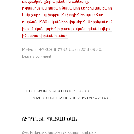
ռազմական ընդհարման հեռանկարը,
իշխանության համար ծավալվող ներքին պայքարը
և մի շարք այլ խորքային խնդիրներ պատճառ
դարձան 1980-ականների վեր ջերին Ադրբեջանում
իսլամական գործոնի քաղաքականացման և վերա
իմաստա վորման համար:
Posted in
ԳԻՏԱԳՈՐԾՆԱԿԱՆ
on
2013-09-30
.
Leave a comment
←
ՄԵԶ ԱՆԾԱՆՈԹ ՔԱՋ ՆԱԶԱՐԸ – 2013-3
ՇԱՀՈՒՄՅԱՆԻ ԱՆԿՄԱՆ ԱՌԵՂԾՎԱԾԸ – 2013-3
→
ԹՈՂՆԵԼ ՊԱՏԱՍԽԱՆ
Ձեր էլ-փոստի հասցեն չի հրապարակվելու։