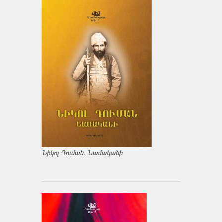
Նիկոլ Դուման. Նամականի