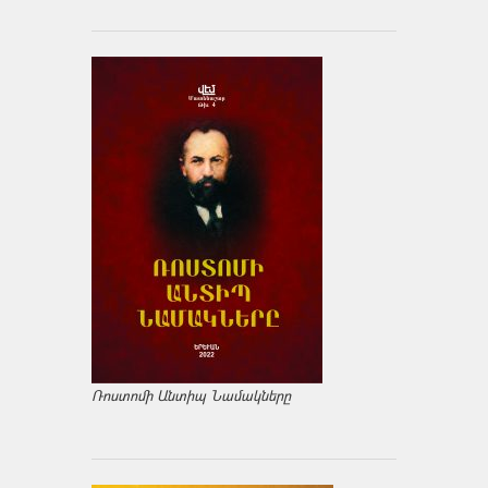
Ռոստոմի Անտիպ Նամակները