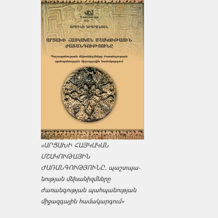
«ԱՐՑԱԽԻ ՀԱՅԿԱԿԱՆ
ՄՇԱԿՈՒԹԱՅԻՆ
ԺԱՌԱՆԳՈՒԹՅՈՒՆԸ․ պաշտպա­
նության մեխանիզմները
ժառանգության պահպանության
միջազ­գային համակարգում»