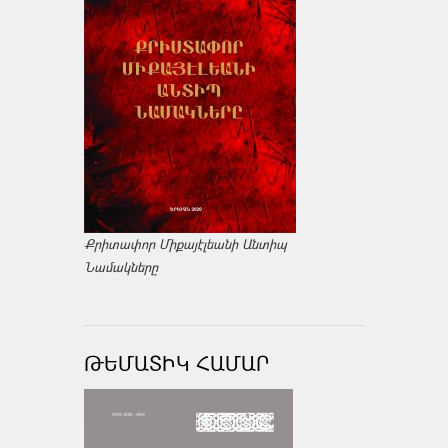
Քրիտափոր Միքայէլեանի Անտիպ
Նամակները
ԹԵՄԱՏԻԿ ՀԱՄԱՐ