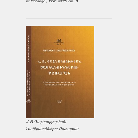
of Heritage", VEM series No. 6
Հ.Յ.Դաշնակցութեան
Ծածկանուններու Բառարան