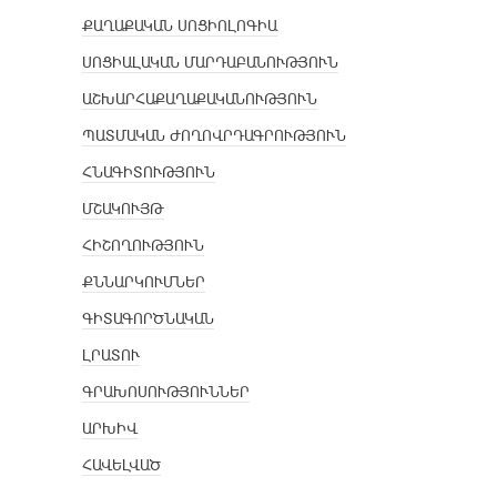
ՔԱՂԱՔԱԿԱՆ ՍՈՑԻՈԼՈԳԻԱ
ՍՈՑԻԱԼԱԿԱՆ ՄԱՐԴԱԲԱՆՈՒԹՅՈՒՆ
ԱՇԽԱՐՀԱՔԱՂԱՔԱԿԱՆՈՒԹՅՈՒՆ
ՊԱՏՄԱԿԱՆ ԺՈՂՈՎՐԴԱԳՐՈՒԹՅՈՒՆ
ՀՆԱԳԻՏՈՒԹՅՈՒՆ
ՄՇԱԿՈՒՅԹ
ՀԻՇՈՂՈՒԹՅՈՒՆ
ՔՆՆԱՐԿՈՒՄՆԵՐ
ԳԻՏԱԳՈՐԾՆԱԿԱՆ
ԼՐԱՏՈՒ
ԳՐԱԽՈՍՈՒԹՅՈՒՆՆԵՐ
ԱՐԽԻՎ
ՀԱՎԵԼՎԱԾ