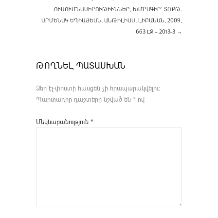
ՈՒՍՈՒՄՆԱՍԻՐՈՒԹԻՒՆՆԵՐ, ԽՄԲԱԳԻՐ՝ ՏՈՔԹ.
ԱՐՄԵՆԱԿ ԵՂԻԱՅԵԱՆ, ԱՆԹԻԼԻԱՍ, ԼԻԲԱՆԱՆ, 2009,
663 ԷՋ – 2013-3
→
ԹՈՂՆԵԼ ՊԱՏԱՍԽԱՆ
Ձեր էլ-փոստի հասցեն չի հրապարակվելու։
Պարտադիր դաշտերը նշված են
*
-ով
Մեկնաբանություն
*