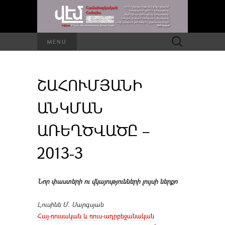
Որոնել՝
MENU
ՇԱՀՈՒՄՅԱՆԻ
ԱՆԿՄԱՆ
ԱՌԵՂԾՎԱԾԸ –
2013-3
Նոր փաստերի ու վկայությունների լույսի ներքո
Լուսինե Մ. Սարգսյան
Հայ-ռուսական և ռուս-ադրբեջանական