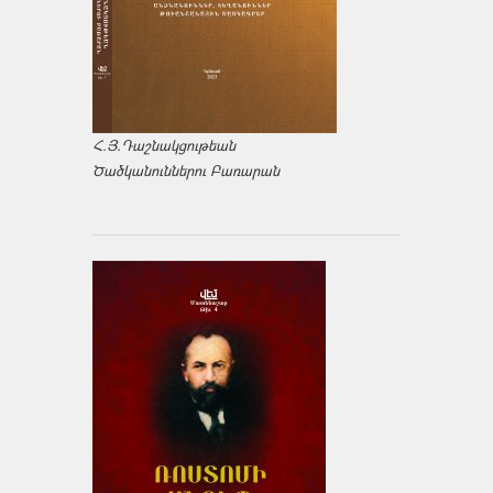
Հ.Յ.Դաշնակցութեան
Ծածկանուններու Բառարան