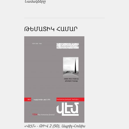
Նամակները
ԹԵՄԱՏԻԿ ՀԱՄԱՐ
«ՎԷՄ» - ԹԻՎ 2 (50), Ապրիլ-Հունիս