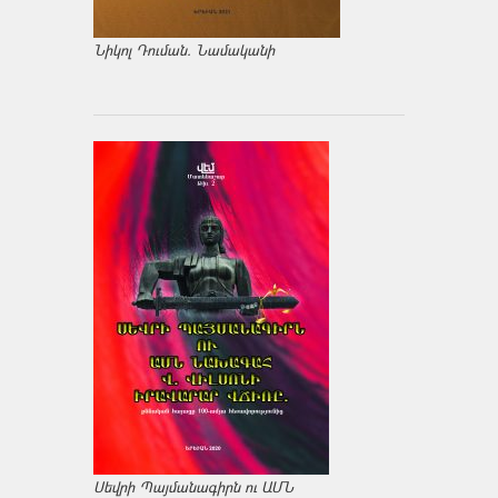
Նիկոլ Դուման. Նամականի
Սեվրի Պայմանագիրն ու ԱՄՆ