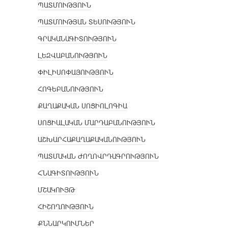
ՊԱՏՄՈՒԹՅՈՒՆ
ՊԱՏՄՈՒԹՅԱՆ ՏԵՍՈՒԹՅՈՒՆ
ԳՐԱԿԱՆԱԳԻՏՈՒԹՅՈՒՆ
ԼԵԶՎԱԲԱՆՈՒԹՅՈՒՆ
ՓԻԼԻՍՈՓԱՅՈՒԹՅՈՒՆ
ՀՈԳԵԲԱՆՈՒԹՅՈՒՆ
ՔԱՂԱՔԱԿԱՆ ՍՈՑԻՈԼՈԳԻԱ
ՍՈՑԻԱԼԱԿԱՆ ՄԱՐԴԱԲԱՆՈՒԹՅՈՒՆ
ԱՇԽԱՐՀԱՔԱՂԱՔԱԿԱՆՈՒԹՅՈՒՆ
ՊԱՏՄԱԿԱՆ ԺՈՂՈՎՐԴԱԳՐՈՒԹՅՈՒՆ
ՀՆԱԳԻՏՈՒԹՅՈՒՆ
ՄՇԱԿՈՒՅԹ
ՀԻՇՈՂՈՒԹՅՈՒՆ
ՔՆՆԱՐԿՈՒՄՆԵՐ