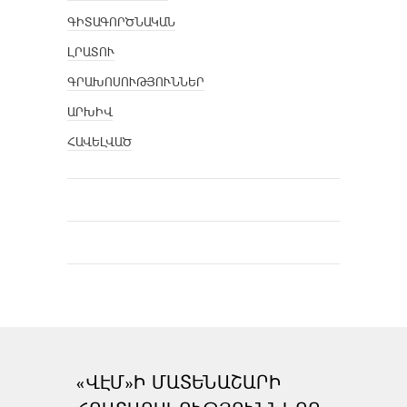
ԳԻՏԱԳՈՐԾՆԱԿԱՆ
ԼՐԱՏՈՒ
ԳՐԱԽՈՍՈՒԹՅՈՒՆՆԵՐ
ԱՐԽԻՎ
ՀԱՎԵԼՎԱԾ
«ՎԷՄ»Ի ՄԱՏԵՆԱՇԱՐԻ