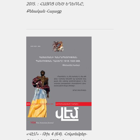
2015. : ՀԱՅՈՑ ՄԵԾ ԵՂԵՌՆԸ,
Քննական Հայացք
«ՎԷՄ» - Թիւ 4 (64). Հոկտեմբեր-