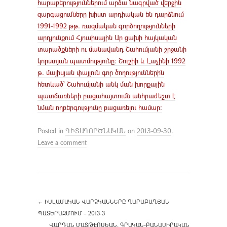
հարաբերություններում արձա նագրված վերջին
զարգացումները խիստ արդիական են դարձնում
1991-1992 թթ. ռազմական գործողությունների
արդյունքում Հյուսիսային Ար ցախի հայկական
տարածքների ու մանավանդ Շահումյանի շրջանի
կորստյան պատմությունը։ Շուշիի և Լաչինի 1992
թ. մայիսյան փայլուն գոր ծողություններին
հետևած՝ Շահումյանի անկ ման խորքային
պատճառների բացահայտումն անհրաժեշտ է
նման ողբերգությունը բացառելու համար։
Posted in
ԳԻՏԱԳՈՐԾՆԱԿԱՆ
on
2013-09-30
.
Leave a comment
←
ԻՍԼԱՄԱԿԱՆ ՎԱՐՁԿԱՆՆԵՐԸ ՂԱՐԱԲԱՂՅԱՆ
ՊԱՏԵՐԱԶՄՈՒՄ – 2013-3
ՎԱՐԴԱՆ ՄԱՏԹԷՈՍԵԱՆ, ԳՐԱԿԱՆ-ԲԱՆԱՍԻՐԱԿԱՆ