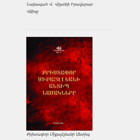
Նախագահ Վ. Վիլսոնի Իրավարար
Վճիռը
Քրիտափոր Միքայէլեանի Անտիպ