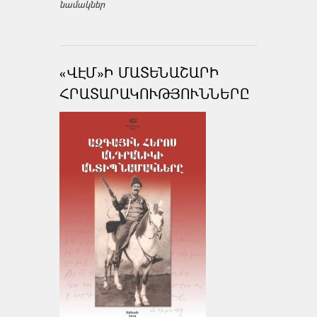
նամակներ
«ՎԷՄ»Ի ՄԱՏԵՆԱՇԱՐԻ
ՀՐԱՏԱՐԱԿՈՒԹՅՈՒՆՆԵՐԸ