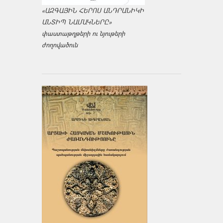
«ԱԶԳԱՅԻՆ ՀԵՐՈՍ ԱՆԴՐԱՆԻԿԻ
ԱՆՏԻՊ ՆԱՄԱԿՆԵՐԸ»
փաստաթղթերի ու նյութերի
ժողովածուն