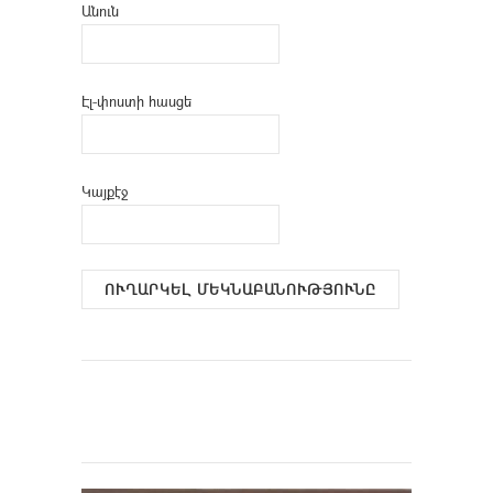
Անուն
Էլ-փոստի հասցե
Կայքէջ