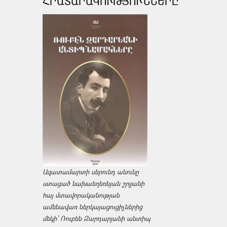
ՀՐԱՏԱՐԱԿՈՒԹՅՈՒՆՆԵՐԸ
Ազատամարտի սերունդ անունը
ստացած նախաեղեռնյան շրջանի
հայ մտավորականության
ամենավառ ներկայացուցիչներից
մեկի՝ Ռուբեն Զարդարյանի անտիպ