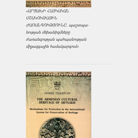
«ԱՐՑԱԽԻ ՀԱՅԿԱԿԱՆ
ՄՇԱԿՈՒԹԱՅԻՆ
ԺԱՌԱՆԳՈՒԹՅՈՒՆԸ․ պաշտպա­
նության մեխանիզմները
ժառանգության պահպանության
միջազ­գային համակարգում»