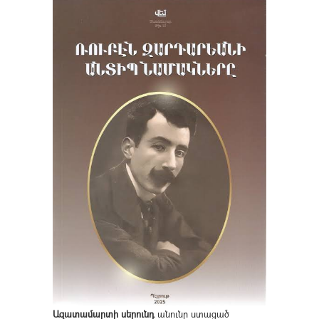
Ազատամարտի սերունդ
անունը ստացած