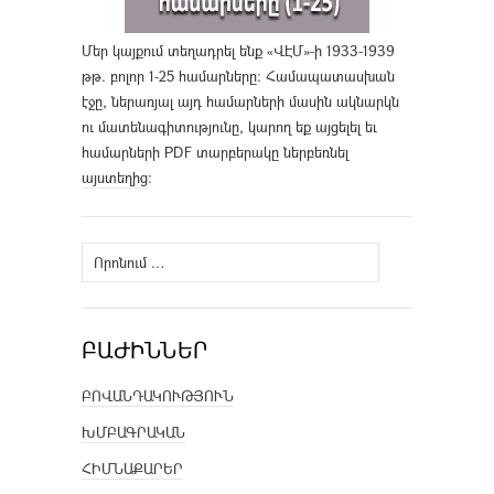
Մեր կայքում տեղադրել ենք «ՎԷՄ»-ի 1933-1939
թթ. բոլոր 1-25 համարները։ Համապատասխան
էջը, ներառյալ այդ համարների մասին ակնարկն
ու մատենագիտությունը, կարող եք այցելել եւ
համարների PDF տարբերակը ներբեռնել
այստեղից
։
Որոնել՝
ԲԱԺԻՆՆԵՐ
ԲՈՎԱՆԴԱԿՈՒԹՅՈՒՆ
ԽՄԲԱԳՐԱԿԱՆ
ՀԻՄՆԱՔԱՐԵՐ