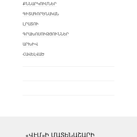
ՔՆՆԱՐԿՈՒՄՆԵՐ
ԳԻՏԱԳՈՐԾՆԱԿԱՆ
ԼՐԱՏՈՒ
ԳՐԱԽՈՍՈՒԹՅՈՒՆՆԵՐ
ԱՐԽԻՎ
ՀԱՎԵԼՎԱԾ
«ՎԷՄ»Ի ՄԱՏԵՆԱՇԱՐԻ