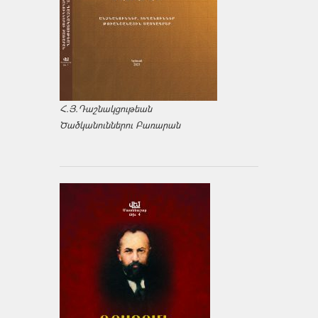
Հ.Յ.Դաշնակցութեան
Ծածկանուններու Բառարան