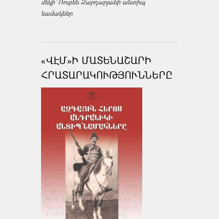
մեկի՝ Ռուբեն Զարդարյանի անտիպ
նամակներ
«ՎԷՄ»Ի ՄԱՏԵՆԱՇԱՐԻ
ՀՐԱՏԱՐԱԿՈՒԹՅՈՒՆՆԵՐԸ