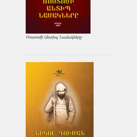
Ռոստոմի Անտիպ Նամակները