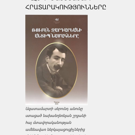
ՀՐԱՏԱՐԱԿՈՒԹՅՈՒՆՆԵՐԸ
Ազատամարտի սերունդ անունը
ստացած նախաեղեռնյան շրջանի
հայ մտավորականության
ամենավառ ներկայացուցիչներից