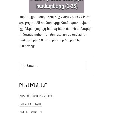
Մեր կայքում տեղադրել ենք «ՎԷՄ»-ի 1933-1939
թթ. բոլոր 1-25 համարները։ Համապատասխան
էջը, ներառյալ այդ համարների մասին ակնարկն
ու մատենագիտությունը, կարող եք այցելել եւ
համարների PDF տարբերակը ներբեռնել
այստեղից
։
Որոնել՝
ԲԱԺԻՆՆԵՐ
ԲՈՎԱՆԴԱԿՈՒԹՅՈՒՆ
ԽՄԲԱԳՐԱԿԱՆ
ՀԻՄՆԱՔԱՐԵՐ