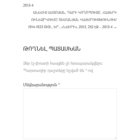
2013-4
ԱՆԱՀԻՏ ԱՍՏՈՅԱՆ, ԴԱՐԻ ԿՈՂՈՊՈՒՏԸ. ՀԱՅԵՐԻ
ՈՒՆԵԶՐԿՈՒՄԸ ՕՍՄԱՆՅԱՆ ԿԱՅՍՐՈՒԹՅՈՒՆՈՒՄ
1914-1923 ԹԹ., ԵՐ., «ՆԱԻՐԻ», 2013, 252 ԷՋ – 2013-4
→
ԹՈՂՆԵԼ ՊԱՏԱՍԽԱՆ
Ձեր էլ-փոստի հասցեն չի հրապարակվելու։
Պարտադիր դաշտերը նշված են
*
-ով
Մեկնաբանություն
*