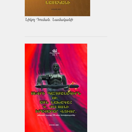
Նիկոլ Դուման. Նամականի