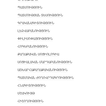
ՊԱՏՄՈՒԹՅՈՒՆ
ՊԱՏՄՈՒԹՅԱՆ ՏԵՍՈՒԹՅՈՒՆ
ԳՐԱԿԱՆԱԳԻՏՈՒԹՅՈՒՆ
ԼԵԶՎԱԲԱՆՈՒԹՅՈՒՆ
ՓԻԼԻՍՈՓԱՅՈՒԹՅՈՒՆ
ՀՈԳԵԲԱՆՈՒԹՅՈՒՆ
ՔԱՂԱՔԱԿԱՆ ՍՈՑԻՈԼՈԳԻԱ
ՍՈՑԻԱԼԱԿԱՆ ՄԱՐԴԱԲԱՆՈՒԹՅՈՒՆ
ԱՇԽԱՐՀԱՔԱՂԱՔԱԿԱՆՈՒԹՅՈՒՆ
ՊԱՏՄԱԿԱՆ ԺՈՂՈՎՐԴԱԳՐՈՒԹՅՈՒՆ
ՀՆԱԳԻՏՈՒԹՅՈՒՆ
ՄՇԱԿՈՒՅԹ
ՀԻՇՈՂՈՒԹՅՈՒՆ