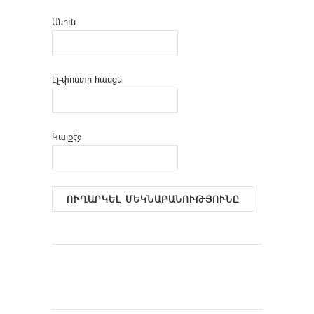
Անուն
Էլ-փոստի հասցե
Կայքէջ