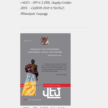
«ՎԷՄ» - ԹԻՎ 2 (50), Ապրիլ-Հունիս
2015. : ՀԱՅՈՑ ՄԵԾ ԵՂԵՌՆԸ,
Քննական Հայացք