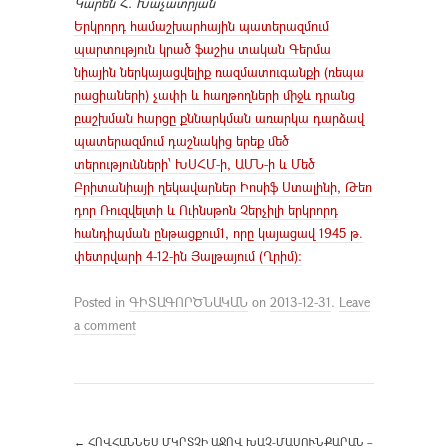
Կարեն Հ. Խաչատրյան
Երկրորդ համաշխարհային պատերազմում
պարտություն կրած ֆաշիս տական Գերմա
նիային ներկայացվելիք ռազմատուգանքի (ռեպա
րացիաների) չափի և հաղթողների միջև դրանց
բաշխման հարցը քննարկման առարկա դարձավ
պատերազմում դաշնակից երեք մեծ
տերությունների՝ ԽՍՀՄ-ի, ԱՄՆ-ի և Մեծ
Բրիտանիայի ղեկավարներ Իոսիֆ Ստալինի, Թեո
դոր Ռուզվելտի և Ուինսթոն Չերչիլի երկրորդ
հանդիպման ընթացքում1, որը կայացավ 1945 թ.
փետրվարի 4-12-ին Յալթայում (Ղրիմ):
Posted in
ԳԻՏԱԳՈՐԾՆԱԿԱՆ
on
2013-12-31
.
Leave
a comment
←
ՀՈՎՀԱՆՆԵՍ ՄԿՐՏՉԻ ԱՋՈՎ ԽԱՉ-ՄԱՍՈՒՆՔԱՐԱՆ –