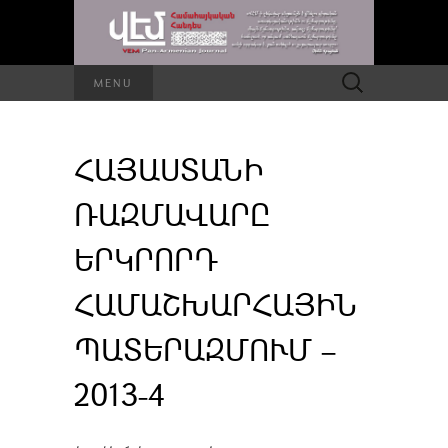
Որոնել՝
MENU
ՀԱՅԱՍՏԱՆԻ
ՌԱԶՄԱՎԱՐԸ
ԵՐԿՐՈՐԴ
ՀԱՄԱՇԽԱՐՀԱՅԻՆ
ՊԱՏԵՐԱԶՄՈՒՄ –
2013-4