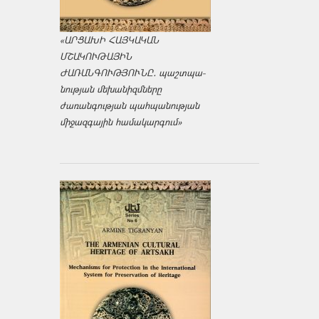
«ԱՐՑԱԽԻ ՀԱՅԿԱԿԱՆ
ՄՇԱԿՈՒԹԱՅԻՆ
ԺԱՌԱՆԳՈՒԹՅՈՒՆԸ․ պաշտպա­
նության մեխանիզմները
ժառանգության պահպանության
միջազ­գային համակարգում»