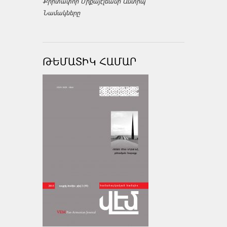
Քրիտափոր Միքայէլեանի Անտիպ
Նամակները
ԹԵՄԱՏԻԿ ՀԱՄԱՐ