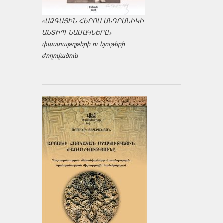
«ԱԶԳԱՅԻՆ ՀԵՐՈՍ ԱՆԴՐԱՆԻԿԻ
ԱՆՏԻՊ ՆԱՄԱԿՆԵՐԸ»
փաստաթղթերի ու նյութերի
ժողովածուն