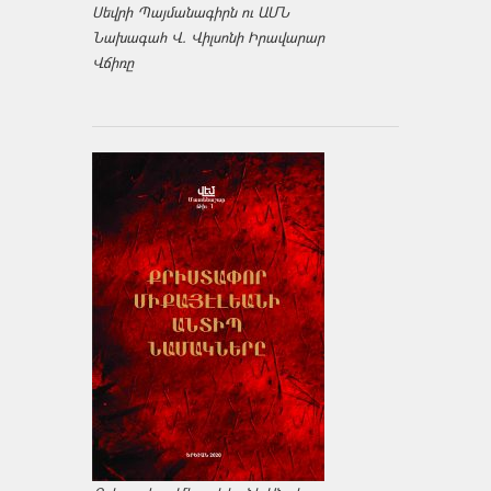
Սեվրի Պայմանագիրն ու ԱՄՆ
Նախագահ Վ. Վիլսոնի Իրավարար
Վճիռը