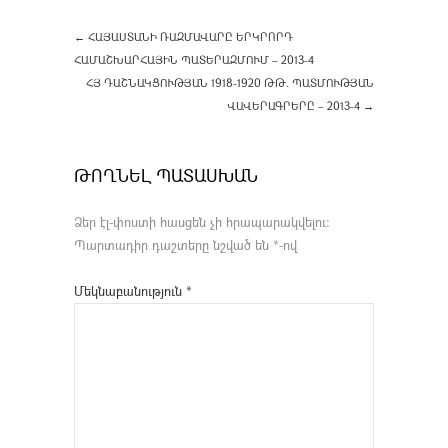
←
ՀԱՅԱՍՏԱՆԻ ՌԱԶՄԱՎԱՐԸ ԵՐԿՐՈՐԴ
ՀԱՄԱՇԽԱՐՀԱՅԻՆ ՊԱՏԵՐԱԶՄՈՒՄ – 2013-4
ՀՅ ԴԱՇՆԱԿՑՈՒԹՅԱՆ 1918-1920 ԹԹ. ՊԱՏՄՈՒԹՅԱՆ
ՎԱՎԵՐԱԳՐԵՐԸ – 2013-4
→
ԹՈՂՆԵԼ ՊԱՏԱՍԽԱՆ
Ձեր էլ-փոստի հասցեն չի հրապարակվելու։
Պարտադիր դաշտերը նշված են
*
-ով
Մեկնաբանություն
*