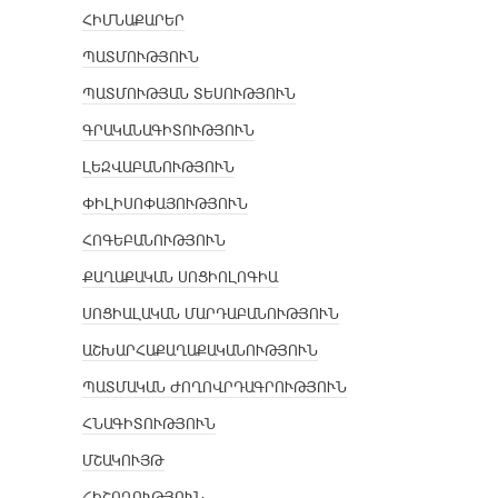
ՀԻՄՆԱՔԱՐԵՐ
ՊԱՏՄՈՒԹՅՈՒՆ
ՊԱՏՄՈՒԹՅԱՆ ՏԵՍՈՒԹՅՈՒՆ
ԳՐԱԿԱՆԱԳԻՏՈՒԹՅՈՒՆ
ԼԵԶՎԱԲԱՆՈՒԹՅՈՒՆ
ՓԻԼԻՍՈՓԱՅՈՒԹՅՈՒՆ
ՀՈԳԵԲԱՆՈՒԹՅՈՒՆ
ՔԱՂԱՔԱԿԱՆ ՍՈՑԻՈԼՈԳԻԱ
ՍՈՑԻԱԼԱԿԱՆ ՄԱՐԴԱԲԱՆՈՒԹՅՈՒՆ
ԱՇԽԱՐՀԱՔԱՂԱՔԱԿԱՆՈՒԹՅՈՒՆ
ՊԱՏՄԱԿԱՆ ԺՈՂՈՎՐԴԱԳՐՈՒԹՅՈՒՆ
ՀՆԱԳԻՏՈՒԹՅՈՒՆ
ՄՇԱԿՈՒՅԹ
ՀԻՇՈՂՈՒԹՅՈՒՆ