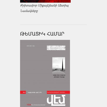
Քրիտափոր Միքայէլեանի Անտիպ
Նամակները
ԹԵՄԱՏԻԿ ՀԱՄԱՐ