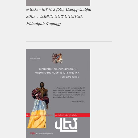
«ՎԷՄ» - ԹԻՎ 2 (50), Ապրիլ-Հունիս
2015. : ՀԱՅՈՑ ՄԵԾ ԵՂԵՌՆԸ,
Քննական Հայացք