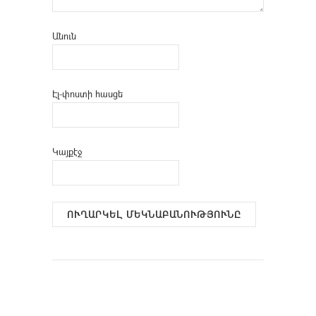
Անուն
Էլ-փոստի հասցե
Կայքէջ