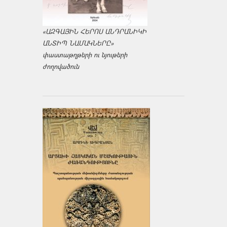
«ԱԶԳԱՅԻՆ ՀԵՐՈՍ ԱՆԴՐԱՆԻԿԻ
ԱՆՏԻՊ ՆԱՄԱԿՆԵՐԸ»
փաստաթղթերի ու նյութերի
ժողովածուն