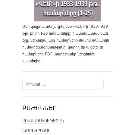
Մեր կայքում տեղադրել ենք «ՎԷՄ»-ի 1933-1939
թթ. բոլոր 1-25 համարները։ Համապատասխան
էջը, ներառյալ այդ համարների մասին ակնարկն
ու մատենագիտությունը, կարող եք այցելել եւ
համարների PDF տարբերակը ներբեռնել
այստեղից
։
Որոնել՝
ԲԱԺԻՆՆԵՐ
ԲՈՎԱՆԴԱԿՈՒԹՅՈՒՆ
ԽՄԲԱԳՐԱԿԱՆ