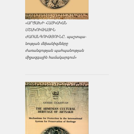
«ԱՐՑԱԽԻ ՀԱՅԿԱԿԱՆ
ՄՇԱԿՈՒԹԱՅԻՆ
ԺԱՌԱՆԳՈՒԹՅՈՒՆԸ․ պաշտպա­
նության մեխանիզմները
ժառանգության պահպանության
միջազ­գային համակարգում»