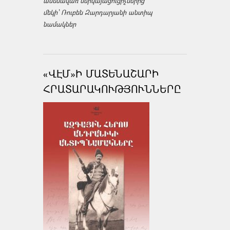
ամենավառ ներկայացուցիչներից
մեկի՝ Ռուբեն Զարդարյանի անտիպ
նամակներ
«ՎԷՄ»Ի ՄԱՏԵՆԱՇԱՐԻ
ՀՐԱՏԱՐԱԿՈՒԹՅՈՒՆՆԵՐԸ