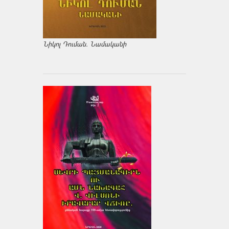
Նիկոլ Դուման. Նամականի