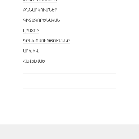
ՔՆՆԱՐԿՈՒՄՆԵՐ
ԳԻՏԱԳՈՐԾՆԱԿԱՆ
ԼՐԱՏՈՒ
ԳՐԱԽՈՍՈՒԹՅՈՒՆՆԵՐ
ԱՐԽԻՎ
ՀԱՎԵԼՎԱԾ