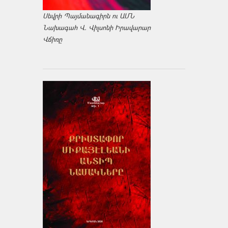
Սեվրի Պայմանագիրն ու ԱՄՆ
Նախագահ Վ. Վիլսոնի Իրավարար
Վճիռը