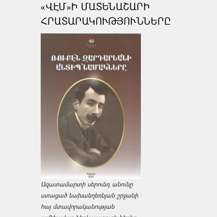
«ՎԷՄ»Ի ՄԱՏԵՆԱՇԱՐԻ
ՀՐԱՏԱՐԱԿՈՒԹՅՈՒՆՆԵՐԸ
Ազատամարտի սերունդ անունը
ստացած նախաեղեռնյան շրջանի
հայ մտավորականության