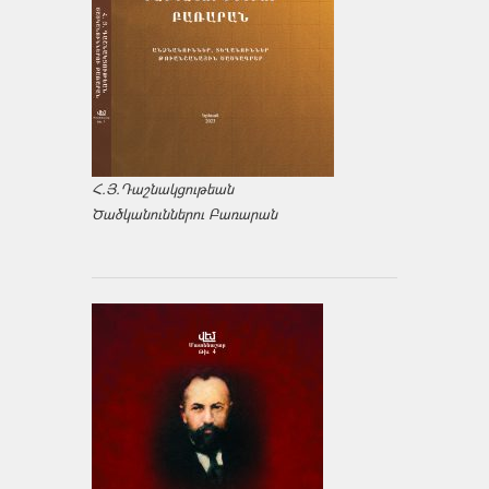
Հ.Յ.Դաշնակցութեան
Ծածկանուններու Բառարան