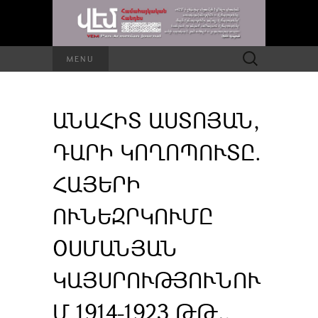
Որոնել՝
MENU
ԱՆԱՀԻՏ ԱՍՏՈՅԱՆ,
ԴԱՐԻ ԿՈՂՈՊՈՒՏԸ.
ՀԱՅԵՐԻ
ՈՒՆԵԶՐԿՈՒՄԸ
ՕՍՄԱՆՅԱՆ
ԿԱՅՍՐՈՒԹՅՈՒՆՈՒ
Մ 1914-1923 ԹԹ.,