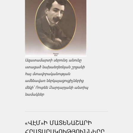
Ազատամարտի սերունդ անունը
ստացած նախաեղեռնյան շրջանի
հայ մտավորականության
ամենավառ ներկայացուցիչներից
մեկի՝ Ռուբեն Զարդարյանի անտիպ
նամակներ
«ՎԷՄ»Ի ՄԱՏԵՆԱՇԱՐԻ
ՀՐԱՏԱՐԱԿՈՒԹՅՈՒՆՆԵՐԸ