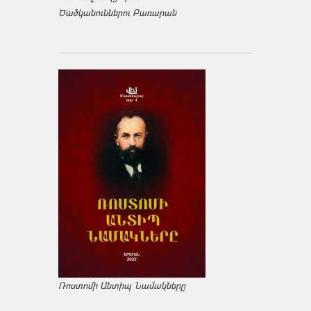
Ծածկանուններու Բառարան
Ռոստոմի Անտիպ Նամակները