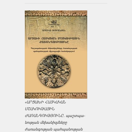
«ԱՐՑԱԽԻ ՀԱՅԿԱԿԱՆ
ՄՇԱԿՈՒԹԱՅԻՆ
ԺԱՌԱՆԳՈՒԹՅՈՒՆԸ․ պաշտպա­
նության մեխանիզմները
ժառանգության պահպանության