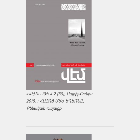
«ՎԷՄ» - ԹԻՎ 2 (50), Ապրիլ-Հունիս
2015. : ՀԱՅՈՑ ՄԵԾ ԵՂԵՌՆԸ,
Քննական Հայացք