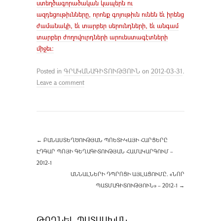
ստեղծագորածական կապերն ու
ազդեցութիւնները, որոնք գոյութիւն ունեն ե՛ւ իրենց
ժամանակի, ե՛ւ տարբեր սերունդների, ե՛ւ անգամ
տարբեր ժողովուրդների արուեստագէտների
միջեւ:
Posted in
ԳՐԱԿԱՆԱԳԻՏՈՒԹՅՈՒՆ
on
2012-03-31
.
Leave a comment
←
ԲԱՆԱՍՏԵՂԾՈՒԹՅԱՆ ՊՈԵՏԻԿԱՅԻ ՀԱՐՑԵՐԸ
ԷԴԳԱՐ ՊՈՅԻ ԳԵՂԱԳԻՏՈՒԹՅԱՆ ՀԱՄԱԿԱՐԳՈՒՄ –
2012-1
ԱՆՆԱԼՆԵՐԻ ԴՊՐՈՑԻ ԱՅԼԱՑՈՒՄԸ. «ՆՈՐ
ՊԱՏՄԱԳԻՏՈՒԹՅՈՒՆ» – 2012-1
→
ԹՈՂՆԵԼ ՊԱՏԱՍԽԱՆ