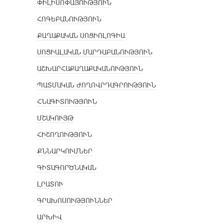
ՓԻԼԻՍՈՓԱՅՈՒԹՅՈՒՆ
ՀՈԳԵԲԱՆՈՒԹՅՈՒՆ
ՔԱՂԱՔԱԿԱՆ ՍՈՑԻՈԼՈԳԻԱ
ՍՈՑԻԱԼԱԿԱՆ ՄԱՐԴԱԲԱՆՈՒԹՅՈՒՆ
ԱՇԽԱՐՀԱՔԱՂԱՔԱԿԱՆՈՒԹՅՈՒՆ
ՊԱՏՄԱԿԱՆ ԺՈՂՈՎՐԴԱԳՐՈՒԹՅՈՒՆ
ՀՆԱԳԻՏՈՒԹՅՈՒՆ
ՄՇԱԿՈՒՅԹ
ՀԻՇՈՂՈՒԹՅՈՒՆ
ՔՆՆԱՐԿՈՒՄՆԵՐ
ԳԻՏԱԳՈՐԾՆԱԿԱՆ
ԼՐԱՏՈՒ
ԳՐԱԽՈՍՈՒԹՅՈՒՆՆԵՐ
ԱՐԽԻՎ