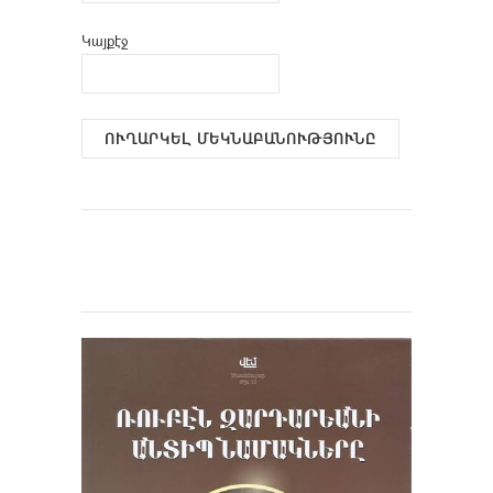
Կայքէջ