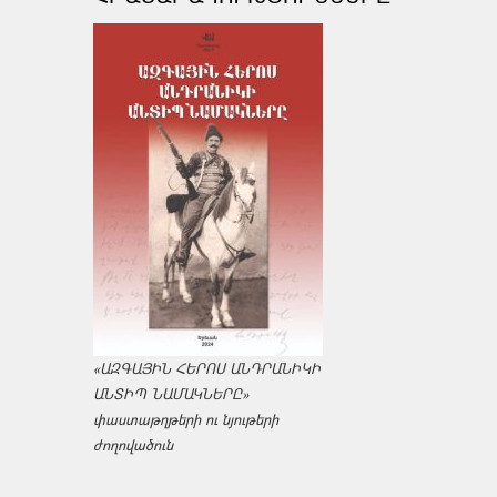
«ԱԶԳԱՅԻՆ ՀԵՐՈՍ ԱՆԴՐԱՆԻԿԻ
ԱՆՏԻՊ ՆԱՄԱԿՆԵՐԸ»
փաստաթղթերի ու նյութերի
ժողովածուն