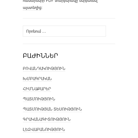
համարների PDF տարբերակը ներբեռնել
այստեղից
։
Որոնել՝
ԲԱԺԻՆՆԵՐ
ԲՈՎԱՆԴԱԿՈՒԹՅՈՒՆ
ԽՄԲԱԳՐԱԿԱՆ
ՀԻՄՆԱՔԱՐԵՐ
ՊԱՏՄՈՒԹՅՈՒՆ
ՊԱՏՄՈՒԹՅԱՆ ՏԵՍՈՒԹՅՈՒՆ
ԳՐԱԿԱՆԱԳԻՏՈՒԹՅՈՒՆ
ԼԵԶՎԱԲԱՆՈՒԹՅՈՒՆ