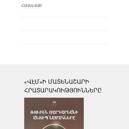
ՀԱՎԵԼՎԱԾ
«ՎԷՄ»Ի ՄԱՏԵՆԱՇԱՐԻ
ՀՐԱՏԱՐԱԿՈՒԹՅՈՒՆՆԵՐԸ