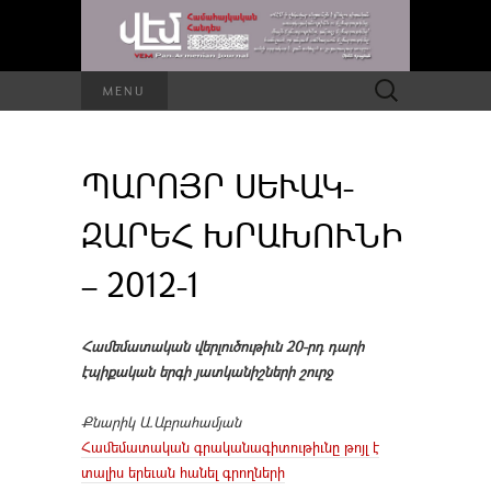
Որոնել՝
MENU
ՊԱՐՈՅՐ ՍԵՒԱԿ-
ԶԱՐԵՀ ԽՐԱԽՈՒՆԻ
– 2012-1
Համեմատական վերլուծութիւն 20-րդ դարի
էպիքական երգի յատկանիշների շուրջ
Քնարիկ
Ա
.
Աբրահամյան
Համեմատական գրականագիտութիւնը թոյլ է
տալիս երեւան հանել գրողների