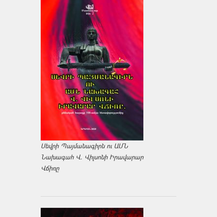
Սեվրի Պայմանագիրն ու ԱՄՆ
Նախագահ Վ. Վիլսոնի Իրավարար
Վճիռը