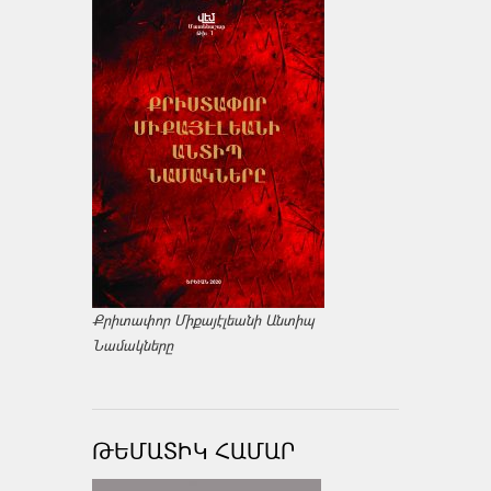
Քրիտափոր Միքայէլեանի Անտիպ
Նամակները
ԹԵՄԱՏԻԿ ՀԱՄԱՐ