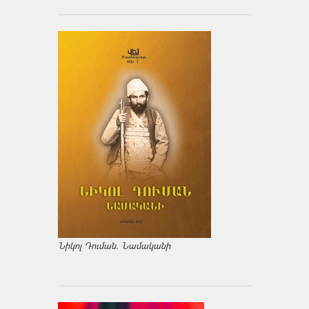
Նիկոլ Դուման. Նամականի