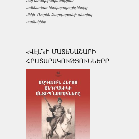
հայ մտավորականության
ամենավառ ներկայացուցիչներից
մեկի՝ Ռուբեն Զարդարյանի անտիպ
նամակներ
«ՎԷՄ»Ի ՄԱՏԵՆԱՇԱՐԻ
ՀՐԱՏԱՐԱԿՈՒԹՅՈՒՆՆԵՐԸ