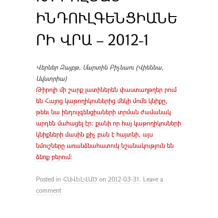
ԻՆԴՈՒԼԳԵՆՑԻԱՆԵ
ՐԻ ՎՐԱ – 2012-1
Վերներ
Զայբթ
,
Մարտին
Բիչնաու
(
Վիեննա
,
Ավստրիա
)
Թիրոլի մի շարք լատիներեն փաստաղթղեր րում
են Հայոց կաթողիկոսներից մեկի մոմե կնիքը,
թեեւ նա ինդուլգենցիաների տրման ժամանակ
արդեն մահացել էր: քանի որ հայ կաթողիկոսների
կնիքների մասին քիչ բան է հայտնի, այս
նմուշները առանձնահատուկ նշանակություն են
ձեռք բերում:
Posted in
ՀԱՎԵԼՎԱԾ
on
2012-03-31
.
Leave a
comment