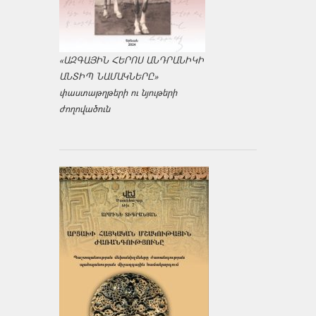
«ԱԶԳԱՅԻՆ ՀԵՐՈՍ ԱՆԴՐԱՆԻԿԻ
ԱՆՏԻՊ ՆԱՄԱԿՆԵՐԸ»
փաստաթղթերի ու նյութերի
ժողովածուն