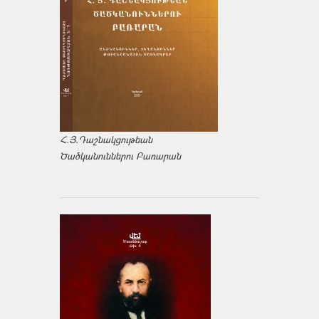
Հ.Յ.Դաշնակցութեան
Ծածկանուններու Բառարան