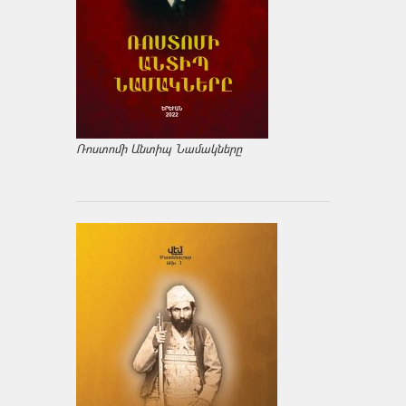
Ռոստոմի Անտիպ Նամակները