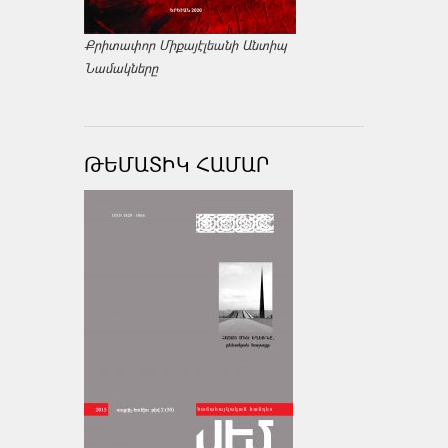
Քրիտափոր Միքայէլեանի Անտիպ
Նամակները
ԹԵՄԱՏԻԿ ՀԱՄԱՐ