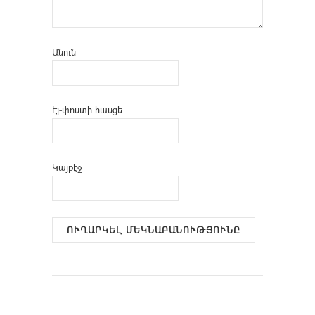
Անուն
Էլ-փոստի հասցե
Կայքէջ