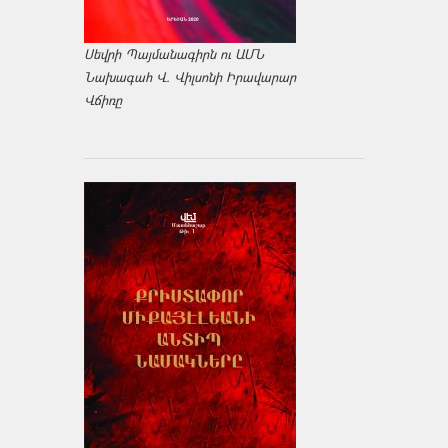
Սեվրի Պայմանագիրն ու ԱՄՆ
Նախագահ Վ. Վիլսոնի Իրավարար
Վճիռը