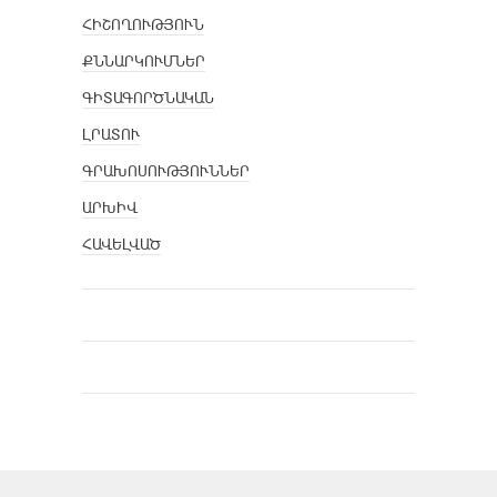
ՀԻՇՈՂՈՒԹՅՈՒՆ
ՔՆՆԱՐԿՈՒՄՆԵՐ
ԳԻՏԱԳՈՐԾՆԱԿԱՆ
ԼՐԱՏՈՒ
ԳՐԱԽՈՍՈՒԹՅՈՒՆՆԵՐ
ԱՐԽԻՎ
ՀԱՎԵԼՎԱԾ