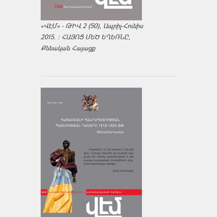
«ՎԷՄ» - ԹԻՎ 2 (50), Ապրիլ-Հունիս
2015. : ՀԱՅՈՑ ՄԵԾ ԵՂԵՌՆԸ,
Քննական Հայացք