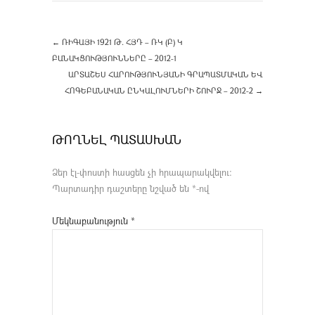
←
ՌԻԳԱՅԻ 1921 Թ. ՀՅԴ – ՌԿ (Բ) Կ
ԲԱՆԱԿՑՈՒԹՅՈՒՆՆԵՐԸ – 2012-1
ԱՐՏԱՇԵՍ ՀԱՐՈՒԹՅՈՒՆՅԱՆԻ ԳՐԱՊԱՏՄԱԿԱՆ ԵՎ
ՀՈԳԵԲԱՆԱԿԱՆ ԸՆԿԱԼՈՒՄՆԵՐԻ ՇՈՒՐՋ – 2012-2
→
ԹՈՂՆԵԼ ՊԱՏԱՍԽԱՆ
Ձեր էլ-փոստի հասցեն չի հրապարակվելու։
Պարտադիր դաշտերը նշված են
*
-ով
Մեկնաբանություն
*