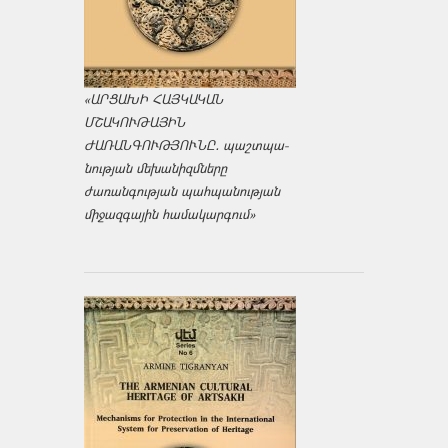
«ԱՐՑԱԽԻ ՀԱՅԿԱԿԱՆ
ՄՇԱԿՈՒԹԱՅԻՆ
ԺԱՌԱՆԳՈՒԹՅՈՒՆԸ․ պաշտպա­
նության մեխանիզմները
ժառանգության պահպանության
միջազ­գային համակարգում»