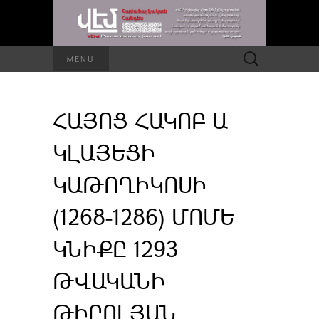
Որոնել՝
MENU
ՀԱՅՈՑ ՀԱԿՈԲ Ա
ԿԼԱՅԵՑԻ
ԿԱԹՈՂԻԿՈՍԻ
(1268-1286) ՄՈՄԵ
ԿՆԻՔԸ 1293
ԹՎԱԿԱՆԻ
ԹԻՐՈԼՅԱՆ