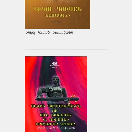
Նիկոլ Դուման. Նամականի