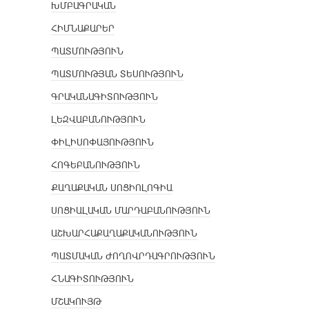
ԽՄԲԱԳՐԱԿԱՆ
ՀԻՄՆԱՔԱՐԵՐ
ՊԱՏՄՈՒԹՅՈՒՆ
ՊԱՏՄՈՒԹՅԱՆ ՏԵՍՈՒԹՅՈՒՆ
ԳՐԱԿԱՆԱԳԻՏՈՒԹՅՈՒՆ
ԼԵԶՎԱԲԱՆՈՒԹՅՈՒՆ
ՓԻԼԻՍՈՓԱՅՈՒԹՅՈՒՆ
ՀՈԳԵԲԱՆՈՒԹՅՈՒՆ
ՔԱՂԱՔԱԿԱՆ ՍՈՑԻՈԼՈԳԻԱ
ՍՈՑԻԱԼԱԿԱՆ ՄԱՐԴԱԲԱՆՈՒԹՅՈՒՆ
ԱՇԽԱՐՀԱՔԱՂԱՔԱԿԱՆՈՒԹՅՈՒՆ
ՊԱՏՄԱԿԱՆ ԺՈՂՈՎՐԴԱԳՐՈՒԹՅՈՒՆ
ՀՆԱԳԻՏՈՒԹՅՈՒՆ
ՄՇԱԿՈՒՅԹ