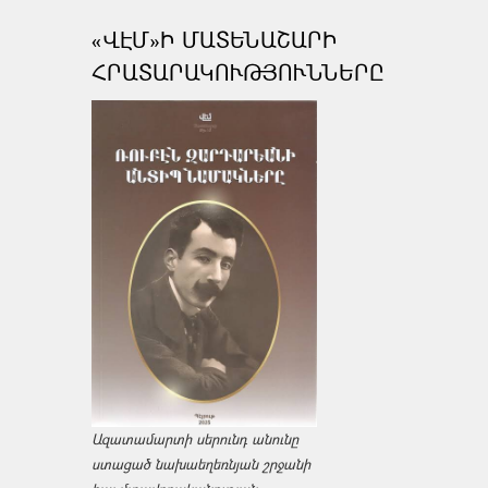
«ՎԷՄ»Ի ՄԱՏԵՆԱՇԱՐԻ
ՀՐԱՏԱՐԱԿՈՒԹՅՈՒՆՆԵՐԸ
Ազատամարտի սերունդ անունը
ստացած նախաեղեռնյան շրջանի