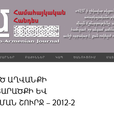
ՄԱՐՆԵՐ
ԲԱԺԻՆՆԵՐ
ԿԱՊ
ԾԱՆՈՒՑՈՒՄ
ՄԱՏ
Ծ ԱՂՎԱՆՔԻ
ՏԱՐԱԾՔԻ ԵՎ
Ն ՇՈՒՐՋ – 2012-2