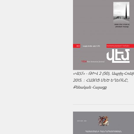
«ՎԷՄ» - ԹԻՎ 2 (50), Ապրիլ-Հուն
2015. : ՀԱՅՈՑ ՄԵԾ ԵՂԵՌՆԸ,
Քննական Հայացք