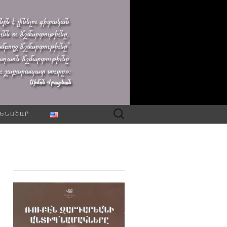
Որոնել՝
ԵՆԱՇԱՐ