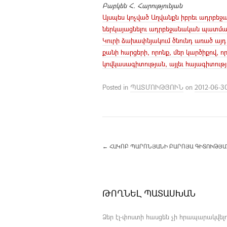
Բաբկեն Հ. Հարությունյան
Այսպես կոչված Աղվանքն իբրեւ ադրբեջ
ներկայացնելու ադրբեջանական պատմա
Կուրի ձախափնյակում ծնունդ առած այ
քանի հարցերի, որոնք, մեր կարծիքով, ո
կովկասագիտության, այլեւ հայագիտութ
Posted in
ՊԱՏՄՈՒԹՅՈՒՆ
on
2012-06-3
←
ՀԱԿՈԲ ՊԱՐՈՆՅԱՆԻ ԲԱՐՈՅԱ ԳԻՏՈՒԹՅԱՆ
ԹՈՂՆԵԼ ՊԱՏԱՍԽԱՆ
Ձեր էլ-փոստի հասցեն չի հրապարակվելո