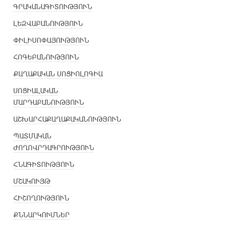
ԳՐԱԿԱՆԱԳԻՏՈՒԹՅՈՒՆ
ԼԵԶՎԱԲԱՆՈՒԹՅՈՒՆ
ՓԻԼԻՍՈՓԱՅՈՒԹՅՈՒՆ
ՀՈԳԵԲԱՆՈՒԹՅՈՒՆ
ՔԱՂԱՔԱԿԱՆ ՍՈՑԻՈԼՈԳԻԱ
ՍՈՑԻԱԼԱԿԱՆ
ՄԱՐԴԱԲԱՆՈՒԹՅՈՒՆ
ԱՇԽԱՐՀԱՔԱՂԱՔԱԿԱՆՈՒԹՅՈՒՆ
ՊԱՏՄԱԿԱՆ
ԺՈՂՈՎՐԴԱԳՐՈՒԹՅՈՒՆ
ՀՆԱԳԻՏՈՒԹՅՈՒՆ
ՄՇԱԿՈՒՅԹ
ՀԻՇՈՂՈՒԹՅՈՒՆ
ՔՆՆԱՐԿՈՒՄՆԵՐ