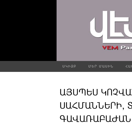
ՍԿԻԶԲ
ՄԵՐ ՄԱՍԻՆ
ՀԱ
ԱՅՍՊԵՍ ԿՈՉՎԱ
ՍԱՀՄԱՆՆԵՐԻ, 
ԳԱՎԱՌԱԲԱԺԱՆՄԱ