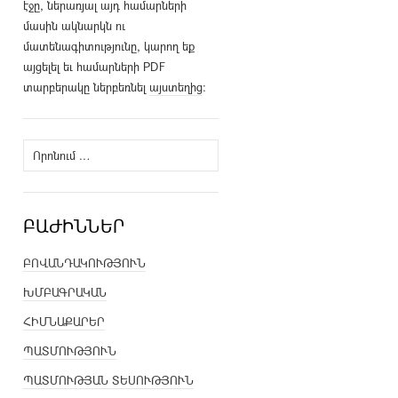
էջը, ներառյալ այդ համարների
մասին ակնարկն ու
մատենագիտությունը, կարող եք
այցելել եւ համարների PDF
տարբերակը ներբեռնել
այստեղից
։
Որոնել՝
ԲԱԺԻՆՆԵՐ
ԲՈՎԱՆԴԱԿՈՒԹՅՈՒՆ
ԽՄԲԱԳՐԱԿԱՆ
ՀԻՄՆԱՔԱՐԵՐ
ՊԱՏՄՈՒԹՅՈՒՆ
ՊԱՏՄՈՒԹՅԱՆ ՏԵՍՈՒԹՅՈՒՆ