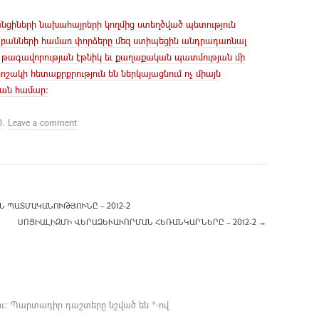
անցիների նախահայրերի կողմից ստեղծված պետություն
բանների համառ փորձերը մեզ ստիպեցին անդրադառնալ
դ թագավորության էթնիկ եւ քաղաքական պատմության մի
րոշակի հետաքրքրություն են ներկայացնում ոչ միայն
յան համար:
0
.
Leave a comment
 ՊԱՏՄԱԿԱՆՈՒԹՅՈՒՆԸ – 2012-2
ՍՈՑԻԱԼԻԶՄԻ ՎԵՐԱՁԵՒԱՒՈՐՄԱՆ ՀԵՌԱՆԿԱՐՆԵՐԸ – 2012-2
→
ւ։
Պարտադիր դաշտերը նշված են
*
-ով