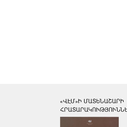
«ՎԷՄ»Ի ՄԱՏԵՆԱՇԱՐԻ
ՀՐԱՏԱՐԱԿՈՒԹՅՈՒՆՆ