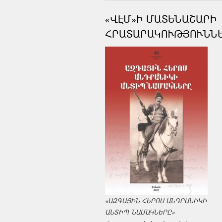
«ՎԷՄ»Ի ՄԱՏԵՆԱՇԱՐԻ
ՀՐԱՏԱՐԱԿՈՒԹՅՈՒՆՆ
«ԱԶԳԱՅԻՆ ՀԵՐՈՍ ԱՆԴՐԱՆԻԿԻ
ԱՆՏԻՊ ՆԱՄԱԿՆԵՐԸ»