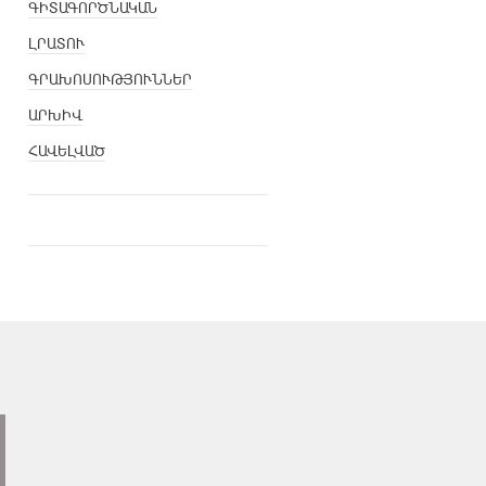
ԳԻՏԱԳՈՐԾՆԱԿԱՆ
ԼՐԱՏՈՒ
ԳՐԱԽՈՍՈՒԹՅՈՒՆՆԵՐ
ԱՐԽԻՎ
ՀԱՎԵԼՎԱԾ