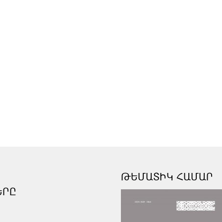
ԹԵՄԱՏԻԿ ՀԱՄԱՐ
ԵՐԸ