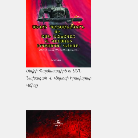
Սեվրի Պայմանագիրն ու ԱՄՆ
Նախագահ Վ. Վիլսոնի Իրավարար
Վճիռը