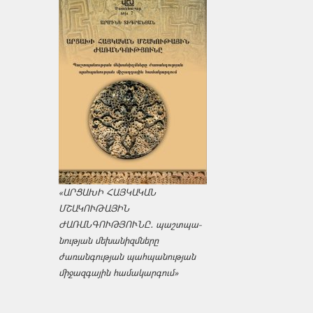
«ԱՐՑԱԽԻ ՀԱՅԿԱԿԱՆ
ՄՇԱԿՈՒԹԱՅԻՆ
ԺԱՌԱՆԳՈՒԹՅՈՒՆԸ․ պաշտպա­
նության մեխանիզմները
ժառանգության պահպանության
միջազ­գային համակարգում»