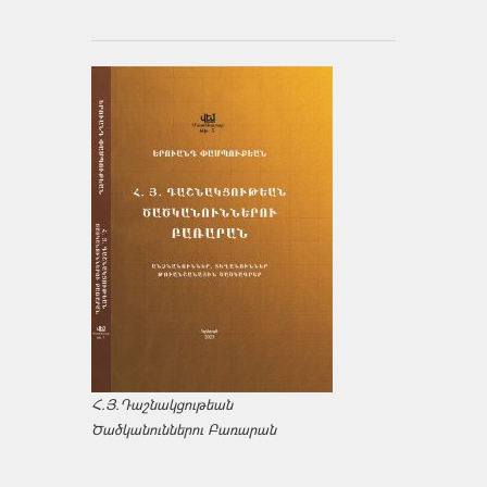
Հ.Յ.Դաշնակցութեան
Ծածկանուններու Բառարան