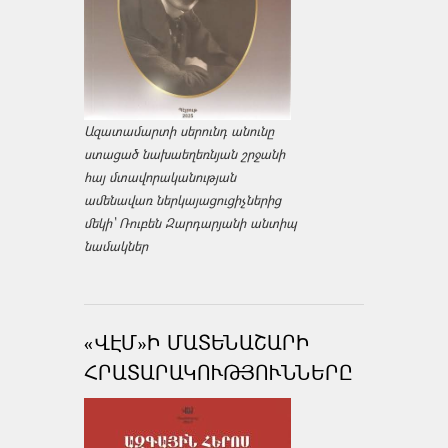
Ազատամարտի սերունդ անունը
ստացած նախաեղեռնյան շրջանի
հայ մտավորականության
ամենավառ ներկայացուցիչներից
մեկի՝ Ռուբեն Զարդարյանի անտիպ
նամակներ
«ՎԷՄ»Ի ՄԱՏԵՆԱՇԱՐԻ
ՀՐԱՏԱՐԱԿՈՒԹՅՈՒՆՆԵՐԸ