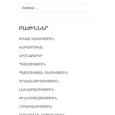
Որոնել՝
ԲԱԺԻՆՆԵՐ
ԲՈՎԱՆԴԱԿՈՒԹՅՈՒՆ
ԽՄԲԱԳՐԱԿԱՆ
ՀԻՄՆԱՔԱՐԵՐ
ՊԱՏՄՈՒԹՅՈՒՆ
ՊԱՏՄՈՒԹՅԱՆ ՏԵՍՈՒԹՅՈՒՆ
ԳՐԱԿԱՆԱԳԻՏՈՒԹՅՈՒՆ
ԼԵԶՎԱԲԱՆՈՒԹՅՈՒՆ
ՓԻԼԻՍՈՓԱՅՈՒԹՅՈՒՆ
ՀՈԳԵԲԱՆՈՒԹՅՈՒՆ