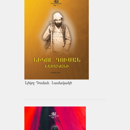
Նիկոլ Դուման. Նամականի