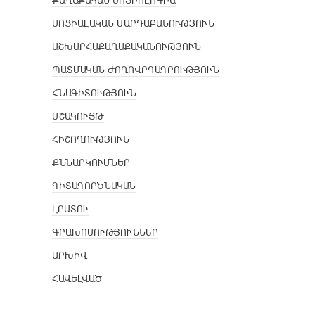
ՔԱՂԱՔԱԿԱՆ ՍՈՑԻՈԼՈԳԻԱ
ՍՈՑԻԱԼԱԿԱՆ ՄԱՐԴԱԲԱՆՈՒԹՅՈՒՆ
ԱՇԽԱՐՀԱՔԱՂԱՔԱԿԱՆՈՒԹՅՈՒՆ
ՊԱՏՄԱԿԱՆ ԺՈՂՈՎՐԴԱԳՐՈՒԹՅՈՒՆ
ՀՆԱԳԻՏՈՒԹՅՈՒՆ
ՄՇԱԿՈՒՅԹ
ՀԻՇՈՂՈՒԹՅՈՒՆ
ՔՆՆԱՐԿՈՒՄՆԵՐ
ԳԻՏԱԳՈՐԾՆԱԿԱՆ
ԼՐԱՏՈՒ
ԳՐԱԽՈՍՈՒԹՅՈՒՆՆԵՐ
ԱՐԽԻՎ
ՀԱՎԵԼՎԱԾ