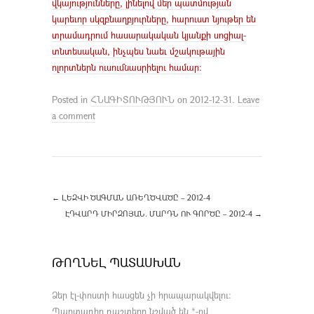
վկայությունները, լինելով մեր պատմության
կարեւոր սկզբնաղբյուրները, հարուստ նյութեր են
տրամադրում հասարակական կյանքի սոցիալ-
տնտեսական, ինչպես նաեւ մշակութային
ոլորտներն ուսումնասրիելու համար:
Posted in
ՀՆԱԳԻՏՈՒԹՅՈՒՆ
on
2012-12-31
.
Leave
a comment
←
ԼԵԶՎԻ ԾԱԳՄԱՆ ԱՌԵՂԾՎԱԾԸ – 2012-4
ԷԴՎԱՐԴ ՄԻՐԶՈՅԱՆ. ՄԱՐԴՆ ՈՒ ԳՈՐԾԸ – 2012-4
→
ԹՈՂՆԵԼ ՊԱՏԱՍԽԱՆ
Ձեր էլ-փոստի հասցեն չի հրապարակվելու։
Պարտադիր դաշտերը նշված են
*
-ով