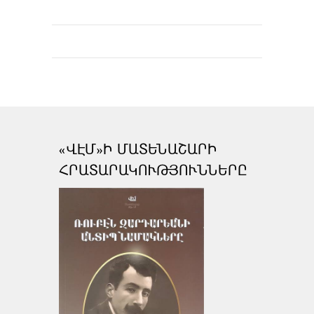
«ՎԷՄ»Ի ՄԱՏԵՆԱՇԱՐԻ
ՀՐԱՏԱՐԱԿՈՒԹՅՈՒՆՆԵՐԸ