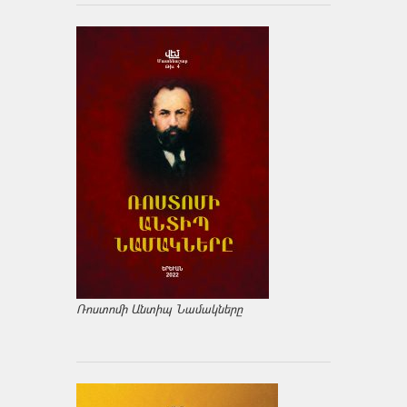
Ռոստոմի Անտիպ Նամակները