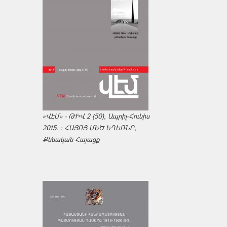
«ՎԷՄ» - ԹԻՎ 2 (50), Ապրիլ-Հունիս
2015. : ՀԱՅՈՑ ՄԵԾ ԵՂԵՌՆԸ,
Քննական Հայացք