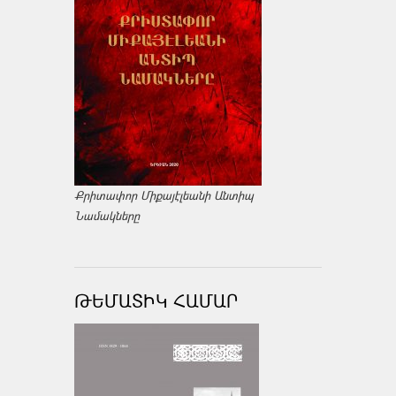
Քրիտափոր Միքայէլեանի Անտիպ
Նամակները
ԹԵՄԱՏԻԿ ՀԱՄԱՐ