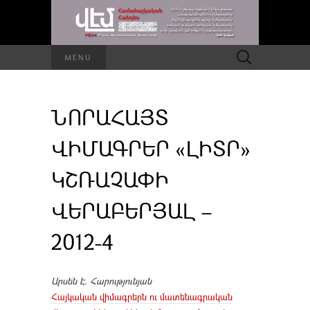
Որոնել՝
MENU
ՆՈՐԱՀԱՅՏ
ՎԻՄԱԳՐԵՐ «ԼԻՏՐ»
ԿՇՌԱՉԱՓԻ
ՎԵՐԱԲԵՐՅԱԼ –
2012-4
Արսեն Է. Հարությունյան
Հայկական վիմագրերն ու մատենագրական