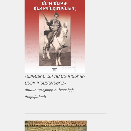
«ԱԶԳԱՅԻՆ ՀԵՐՈՍ ԱՆԴՐԱՆԻԿԻ
ԱՆՏԻՊ ՆԱՄԱԿՆԵՐԸ»
փաստաթղթերի ու նյութերի
ժողովածուն