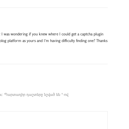
but I was wondering if you knew where I could get a captcha plugin
og platform as yours and I’m having difficulty finding one? Thanks
ւ։
Պարտադիր դաշտերը նշված են
*
-ով