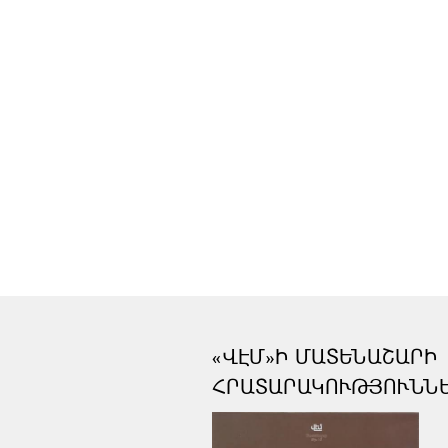
«ՎԷՄ»Ի ՄԱՏԵՆԱՇԱՐԻ
ՀՐԱՏԱՐԱԿՈՒԹՅՈՒՆՆ