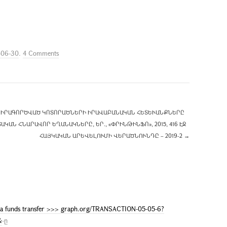
-06-30
.
4 Comments
Մ ԻՐԱԳՈՐԾՎԱԾ ԿՈՏՈՐԱԾՆԵՐԻ ԻՐԱՎԱԲԱՆԱԿԱՆ ՀԵՏԵՒԱՆՔՆԵՐԸ ԵՒ
 ՀՆԱՐԱՎՈՐ ԵՂԱՆԱԿՆԵՐԸ, ԵՐ., «ՓՐԻՆԹԻՆՖՈ», 2015, 416 ԷՋ –
ՀԱՅԿԱԿԱՆ ԱՐԵՎԵԼՈՒՄԻ ՎԵՐԱԾՆՈՒՆԴԸ – 2019-2
→
ve a funds transfer >>> graph.org/TRANSACTION-05-05-6?
&
-ը