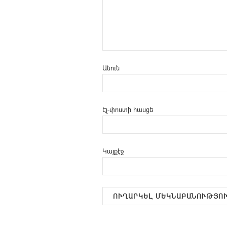
Անուն
Էլ-փոստի հասցե
Կայքէջ