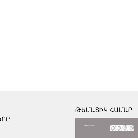
ԹԵՄԱՏԻԿ ՀԱՄԱՐ
ԵՐԸ