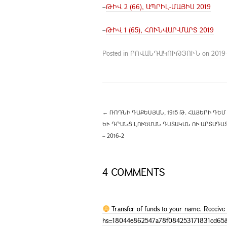
–
ԹԻՎ 2 (66), ԱՊՐԻԼ-ՄԱՅԻՍ 2019
–
ԹԻՎ 1 (65), ՀՈՒՆՎԱՐ-ՄԱՐՏ 2019
Posted in
ԲՈՎԱՆԴԱԿՈՒԹՅՈՒՆ
on
2019
←
ՌՈԴՆԻ ԴԱՔԵՍՅԱՆ, 1915 Թ. ՀԱՅԵՐԻ ԴԵ
ԴՐԱՆՑ ԼՈՒԾՄԱՆ ԴԱՏԱԿԱՆ ՈՒ ԱՐՏԱԴԱՏԱԿԱՆ
2016-2
4 COMMENTS
Transfer of funds to your name. Recei
hs=18044e862547a78f084253171831cd65