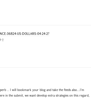
ALANCE-36824-US-DOLLARS-04-24-2?
&
-ը
uperb .. I will bookmark your blog and take the feeds also…I’m
here in the submit, we want develop extra strategies on this regard,