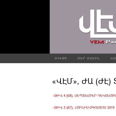
ՍԿԻԶԲ
ՄԵՐ ՄԱՍԻՆ
ՀԱ
«ՎԷՄ», ԺԱ (ԺԷ)
–
ԹԻՎ 4 (68), ՍԵՊՏԵՄԲԵՐ-ԴԵԿՏԵՄԲԵ
–
ԹԻՎ 3 (67), ՀՈՒՆԻՍ-ՕԳՈՍՏՈՍ 2019