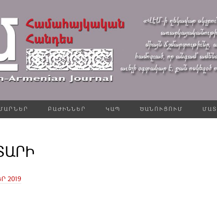
ՄԱՐՆԵՐ
ԲԱԺԻՆՆԵՐ
ԿԱՊ
ԾԱՆՈՒՑՈՒՄ
ՄԱՏ
 ՏԱՐԻ
Ր 2019