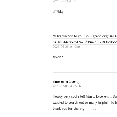
2026-06-15, ժ. 11:11
d47kky
⚖ Transaction to you.Go > graph.org/B
hs=18044e862547a78f084253171831cd65
2026-06-26, ժ. 10:10
sv2db2
zimerov ertover
-ը
2026-07-06, ժ. 05:56
Howdy very cool site!! Man .. Excellent .. S
satisfied to search out so many helpful info 
thank you for sharing. . . . . .