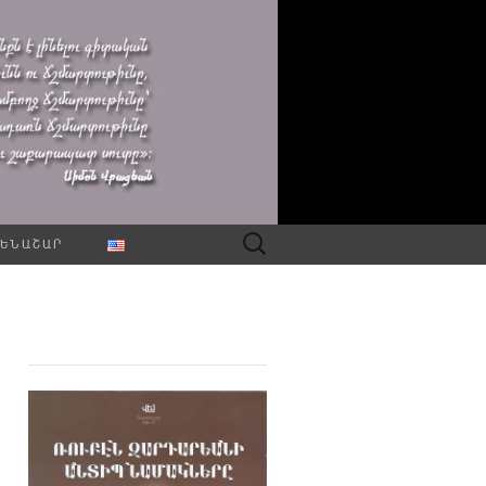
Որոնել՝
ԵՆԱՇԱՐ