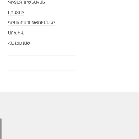
ԳԻՏԱԳՈՐԾՆԱԿԱՆ
ԼՐԱՏՈՒ
ԳՐԱԽՈՍՈՒԹՅՈՒՆՆԵՐ
ԱՐԽԻՎ
ՀԱՎԵԼՎԱԾ