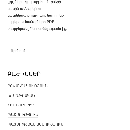
էջը, ներառյալ այդ համարների
մասին ակնարկն ու
մատենագիտությունը, կարող եք
այցելել եւ համարների PDF
տարբերակը ներբեռնել
այստեղից
։
Որոնել՝
ԲԱԺԻՆՆԵՐ
ԲՈՎԱՆԴԱԿՈՒԹՅՈՒՆ
ԽՄԲԱԳՐԱԿԱՆ
ՀԻՄՆԱՔԱՐԵՐ
ՊԱՏՄՈՒԹՅՈՒՆ
ՊԱՏՄՈՒԹՅԱՆ ՏԵՍՈՒԹՅՈՒՆ