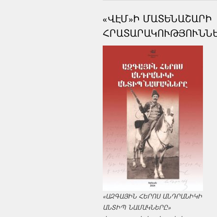
«ՎԷՄ»Ի ՄԱՏԵՆԱՇԱՐԻ
ՀՐԱՏԱՐԱԿՈՒԹՅՈՒՆՆ
«ԱԶԳԱՅԻՆ ՀԵՐՈՍ ԱՆԴՐԱՆԻԿԻ
ԱՆՏԻՊ ՆԱՄԱԿՆԵՐԸ»