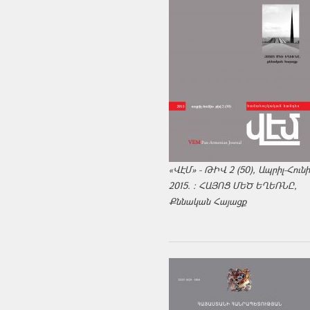
«ՎԷՄ» - ԹԻՎ 2 (50), Ապրիլ-Հուն
2015. : ՀԱՅՈՑ ՄԵԾ ԵՂԵՌՆԸ,
Քննական Հայացք