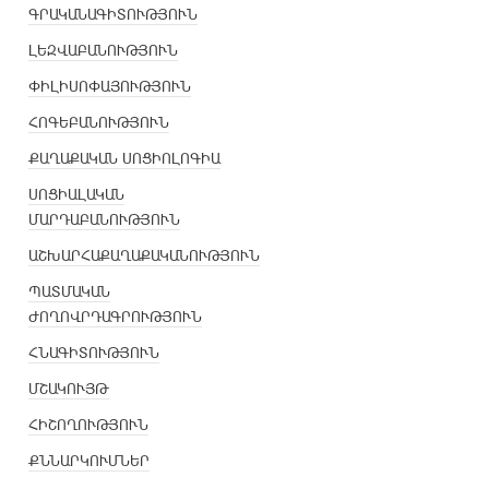
ԳՐԱԿԱՆԱԳԻՏՈՒԹՅՈՒՆ
ԼԵԶՎԱԲԱՆՈՒԹՅՈՒՆ
ՓԻԼԻՍՈՓԱՅՈՒԹՅՈՒՆ
ՀՈԳԵԲԱՆՈՒԹՅՈՒՆ
ՔԱՂԱՔԱԿԱՆ ՍՈՑԻՈԼՈԳԻԱ
ՍՈՑԻԱԼԱԿԱՆ
ՄԱՐԴԱԲԱՆՈՒԹՅՈՒՆ
ԱՇԽԱՐՀԱՔԱՂԱՔԱԿԱՆՈՒԹՅՈՒՆ
ՊԱՏՄԱԿԱՆ
ԺՈՂՈՎՐԴԱԳՐՈՒԹՅՈՒՆ
ՀՆԱԳԻՏՈՒԹՅՈՒՆ
ՄՇԱԿՈՒՅԹ
ՀԻՇՈՂՈՒԹՅՈՒՆ
ՔՆՆԱՐԿՈՒՄՆԵՐ