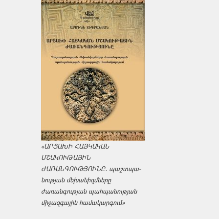
«ԱՐՑԱԽԻ ՀԱՅԿԱԿԱՆ
ՄՇԱԿՈՒԹԱՅԻՆ
ԺԱՌԱՆԳՈՒԹՅՈՒՆԸ․ պաշտպա­
նության մեխանիզմները
ժառանգության պահպանության
միջազ­գային համակարգում»