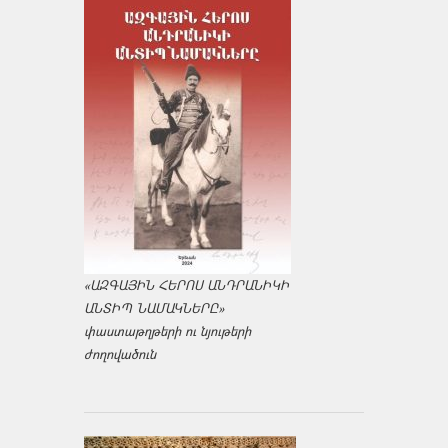
«ԱԶԳԱՅԻՆ ՀԵՐՈՍ ԱՆԴՐԱՆԻԿԻ
ԱՆՏԻՊ ՆԱՄԱԿՆԵՐԸ»
փաստաթղթերի ու նյութերի
ժողովածուն