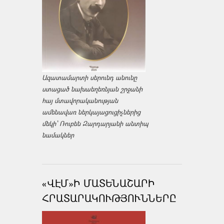
Ազատամարտի սերունդ անունը
ստացած նախաեղեռնյան շրջանի
հայ մտավորականության
ամենավառ ներկայացուցիչներից
մեկի՝ Ռուբեն Զարդարյանի անտիպ
նամակներ
«ՎԷՄ»Ի ՄԱՏԵՆԱՇԱՐԻ
ՀՐԱՏԱՐԱԿՈՒԹՅՈՒՆՆԵՐԸ