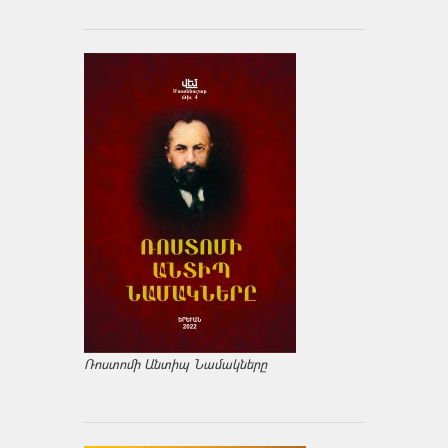
Ռոստոմի Անտիպ Նամակները