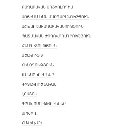
ՔԱՂԱՔԱԿԱՆ ՍՈՑԻՈԼՈԳԻԱ
ՍՈՑԻԱԼԱԿԱՆ ՄԱՐԴԱԲԱՆՈՒԹՅՈՒՆ
ԱՇԽԱՐՀԱՔԱՂԱՔԱԿԱՆՈՒԹՅՈՒՆ
ՊԱՏՄԱԿԱՆ ԺՈՂՈՎՐԴԱԳՐՈՒԹՅՈՒՆ
ՀՆԱԳԻՏՈՒԹՅՈՒՆ
ՄՇԱԿՈՒՅԹ
ՀԻՇՈՂՈՒԹՅՈՒՆ
ՔՆՆԱՐԿՈՒՄՆԵՐ
ԳԻՏԱԳՈՐԾՆԱԿԱՆ
ԼՐԱՏՈՒ
ԳՐԱԽՈՍՈՒԹՅՈՒՆՆԵՐ
ԱՐԽԻՎ
ՀԱՎԵԼՎԱԾ