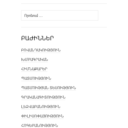
Որոնել՝
ԲԱԺԻՆՆԵՐ
ԲՈՎԱՆԴԱԿՈՒԹՅՈՒՆ
ԽՄԲԱԳՐԱԿԱՆ
ՀԻՄՆԱՔԱՐԵՐ
ՊԱՏՄՈՒԹՅՈՒՆ
ՊԱՏՄՈՒԹՅԱՆ ՏԵՍՈՒԹՅՈՒՆ
ԳՐԱԿԱՆԱԳԻՏՈՒԹՅՈՒՆ
ԼԵԶՎԱԲԱՆՈՒԹՅՈՒՆ
ՓԻԼԻՍՈՓԱՅՈՒԹՅՈՒՆ
ՀՈԳԵԲԱՆՈՒԹՅՈՒՆ