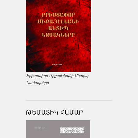
Քրիտափոր Միքայէլեանի Անտիպ
Նամակները
ԹԵՄԱՏԻԿ ՀԱՄԱՐ