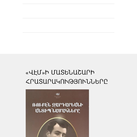
«ՎԷՄ»Ի ՄԱՏԵՆԱՇԱՐԻ
ՀՐԱՏԱՐԱԿՈՒԹՅՈՒՆՆԵՐԸ