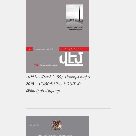
«ՎԷՄ» - ԹԻՎ 2 (50), Ապրիլ-Հունիս
2015. : ՀԱՅՈՑ ՄԵԾ ԵՂԵՌՆԸ,
Քննական Հայացք