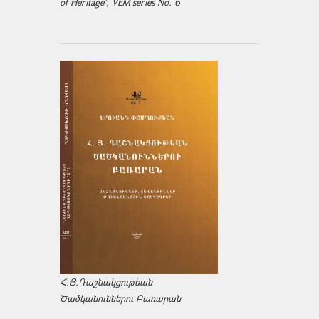
of Heritage", VEM series No. 6
Հ.Յ.Դաշնակցութեան
Ծածկանուններու Բառարան