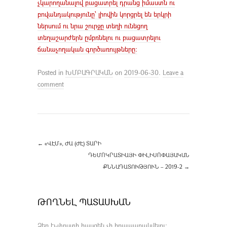
չկարողանալով բացատրել դրանց իմաստն ու
բովանդակությունը՝ լիովին կորցրել են երկրի
ներսում ու նրա շուրջը տեղի ունեցող
տեղաշարժերն ըմբռնելու ու բացատրելու
ճանաչողական գործառույթները։
Posted in
ԽՄԲԱԳՐԱԿԱՆ
on
2019-06-30
.
Leave a
comment
←
«ՎԷՄ», ԺԱ (ԺԷ) ՏԱՐԻ
ԴԵՄՈԿՐԱՏԻԱՅԻ ՓԻԼԻՍՈՓԱՅԱԿԱՆ
ՔՆՆԱԴԱՏՈՒԹՅՈՒՆ – 2019-2
→
ԹՈՂՆԵԼ ՊԱՏԱՍԽԱՆ
Ձեր էլ-փոստի հասցեն չի հրապարակվելու։