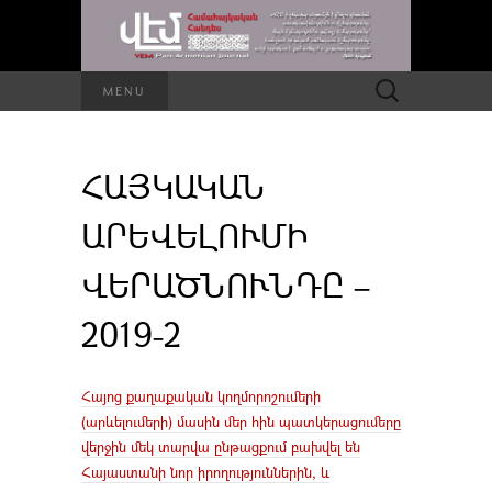
Որոնել՝
MENU
ՀԱՅԿԱԿԱՆ
ԱՐԵՎԵԼՈՒՄԻ
ՎԵՐԱԾՆՈՒՆԴԸ –
2019-2
Հայոց քաղաքական կողմորոշումերի
(արևելումերի) մասին մեր հին պատկերացումերը
վերջին մեկ տարվա ընթացքում բախվել են
Հայաստանի նոր իրողություններին, և