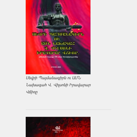
Սեվրի Պայմանագիրն ու ԱՄՆ
Նախագահ Վ. Վիլսոնի Իրավարար
Վճիռը