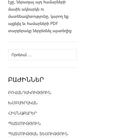
էջը, ներառյալ այդ համարների
մասին ակնարկն ու
մատենագիտությունը, կարող եք
այցելել եւ համարների PDF
տարբերակը ներբեռնել
այստեղից
։
Որոնել՝
ԲԱԺԻՆՆԵՐ
ԲՈՎԱՆԴԱԿՈՒԹՅՈՒՆ
ԽՄԲԱԳՐԱԿԱՆ
ՀԻՄՆԱՔԱՐԵՐ
ՊԱՏՄՈՒԹՅՈՒՆ
ՊԱՏՄՈՒԹՅԱՆ ՏԵՍՈՒԹՅՈՒՆ