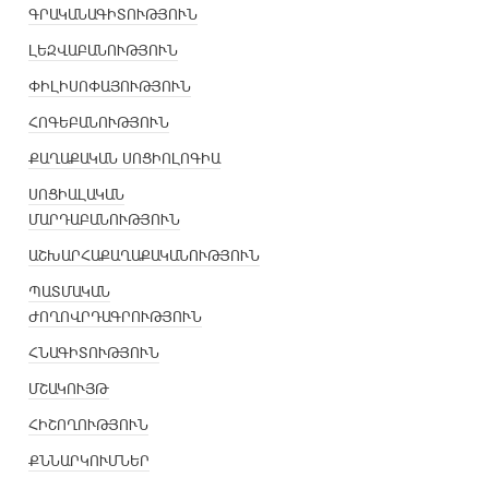
ԳՐԱԿԱՆԱԳԻՏՈՒԹՅՈՒՆ
ԼԵԶՎԱԲԱՆՈՒԹՅՈՒՆ
ՓԻԼԻՍՈՓԱՅՈՒԹՅՈՒՆ
ՀՈԳԵԲԱՆՈՒԹՅՈՒՆ
ՔԱՂԱՔԱԿԱՆ ՍՈՑԻՈԼՈԳԻԱ
ՍՈՑԻԱԼԱԿԱՆ
ՄԱՐԴԱԲԱՆՈՒԹՅՈՒՆ
ԱՇԽԱՐՀԱՔԱՂԱՔԱԿԱՆՈՒԹՅՈՒՆ
ՊԱՏՄԱԿԱՆ
ԺՈՂՈՎՐԴԱԳՐՈՒԹՅՈՒՆ
ՀՆԱԳԻՏՈՒԹՅՈՒՆ
ՄՇԱԿՈՒՅԹ
ՀԻՇՈՂՈՒԹՅՈՒՆ
ՔՆՆԱՐԿՈՒՄՆԵՐ