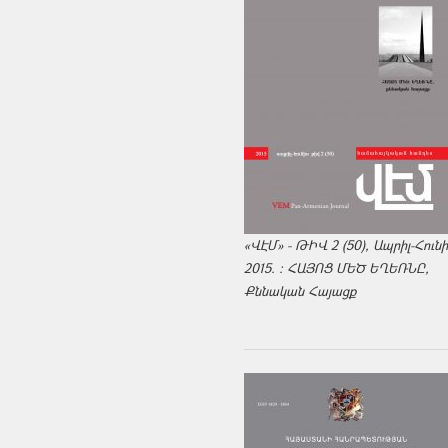
«ՎԷՄ» - ԹԻՎ 2 (50), Ապրիլ-Հուն
2015. : ՀԱՅՈՑ ՄԵԾ ԵՂԵՌՆԸ,
Քննական Հայացք