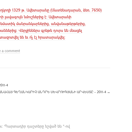
ղկողի 1329 թ. Ավետարանը (Մատենադարան, ձեռ. 7650)
 լավագույն նմուշներից է: Ավետարանի
եմատիկ մանրանկարներից, անվանաթերթերից,
ններից: Վերջիններս գրեթե դուրս են մնացել
տազոտվել են եւ ո՛չ էլ հրատարակվել:
e a comment
011-4
ԱՆԱՀԱՅ ԳԵՂԱՆԿԱՐԻՉ ԱՆԴՐԵ ՍԵՎՐՈՒԳՅԱՆԻ ԱՐՎԵՍՏԸ – 2011-4
→
ւ։
Պարտադիր դաշտերը նշված են
*
-ով