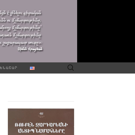
Որոնել՝
ԵՆԱՇԱՐ