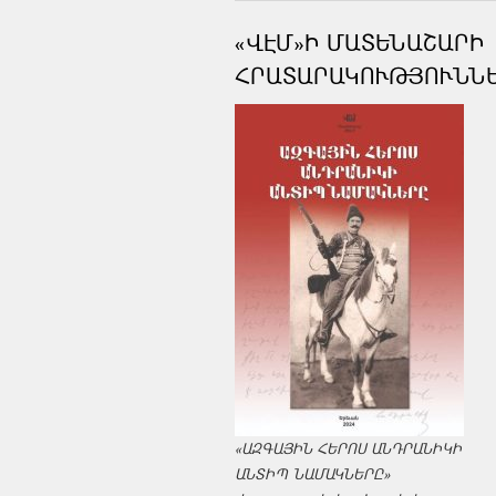
«ՎԷՄ»Ի ՄԱՏԵՆԱՇԱՐԻ
ՀՐԱՏԱՐԱԿՈՒԹՅՈՒՆՆ
«ԱԶԳԱՅԻՆ ՀԵՐՈՍ ԱՆԴՐԱՆԻԿԻ
ԱՆՏԻՊ ՆԱՄԱԿՆԵՐԸ»