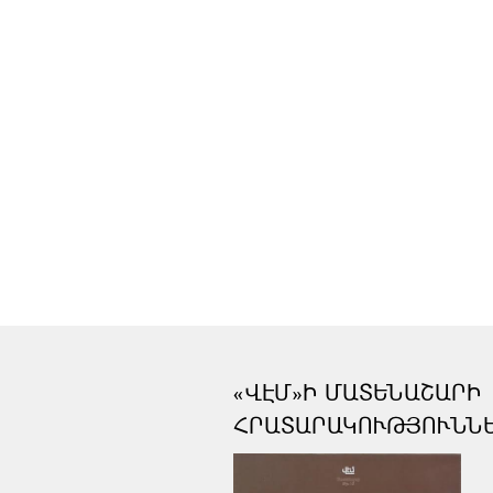
«ՎԷՄ»Ի ՄԱՏԵՆԱՇԱՐԻ
ՀՐԱՏԱՐԱԿՈՒԹՅՈՒՆՆ