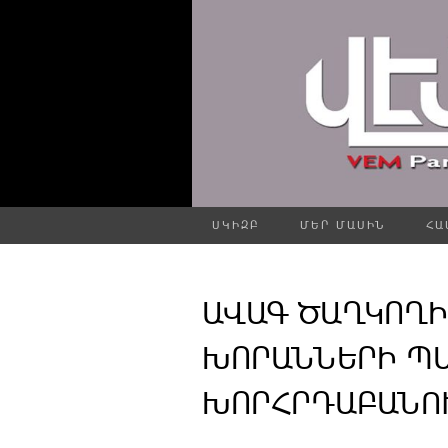
ՍԿԻԶԲ
ՄԵՐ ՄԱՍԻՆ
ՀԱ
ԱՎԱԳ ԾԱՂԿՈՂԻ
ԽՈՐԱՆՆԵՐԻ Պ
ԽՈՐՀՐԴԱԲԱՆՈՒԹ