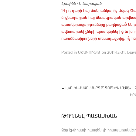
Լուսինե Վ. Սարգսյան
14-րդ դարի հայ մանրանկարիչ Ավագ Ծա
միջնադարյան հայ ձեռագրական արվեստի
պատկերազարդումները բաղկացած են թ
ավետարանիչների պատկերներից եւ խորա
ուսումնասիրողների տեսադաշտից. ո՛չ հե
Posted in
ՄՇԱԿՈՒՅԹ
on
2011-12-31
.
Leav
←
ԼԵՌ ԿԱՄՍԱՐ. ՄԱՐԴԸ՝ ԳՈՐԾԻՆ ՄԷՋԷՆ – 2
ԻՐ
ԹՈՂՆԵԼ ՊԱՏԱՍԽԱՆ
Ձեր էլ-փոստի հասցեն չի հրապարակվելո