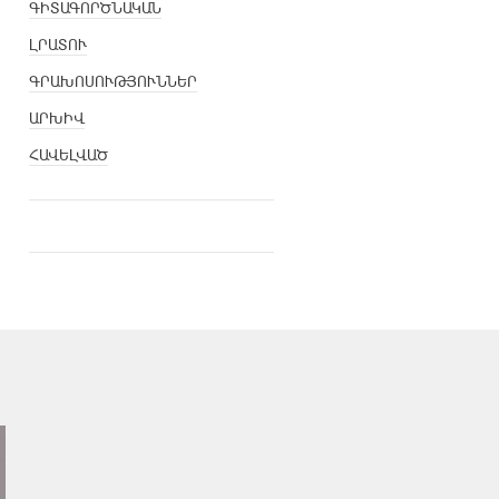
ԳԻՏԱԳՈՐԾՆԱԿԱՆ
ԼՐԱՏՈՒ
ԳՐԱԽՈՍՈՒԹՅՈՒՆՆԵՐ
ԱՐԽԻՎ
ՀԱՎԵԼՎԱԾ