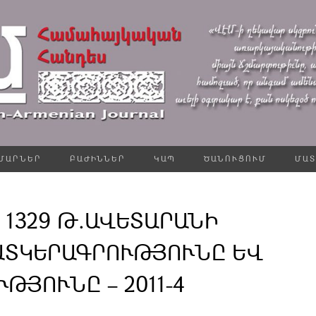
ՄԱՐՆԵՐ
ԲԱԺԻՆՆԵՐ
ԿԱՊ
ԾԱՆՈՒՑՈՒՄ
ՄԱՏ
 1329 Թ.ԱՎԵՏԱՐԱՆԻ
ԱՏԿԵՐԱԳՐՈՒԹՅՈՒՆԸ ԵՎ
ՅՈՒՆԸ – 2011-4