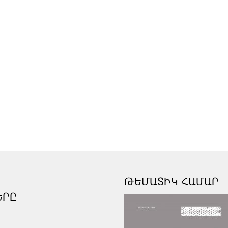
ԹԵՄԱՏԻԿ ՀԱՄԱՐ
ԵՐԸ