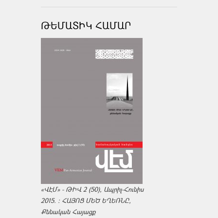
ԹԵՄԱՏԻԿ ՀԱՄԱՐ
«ՎԷՄ» - ԹԻՎ 2 (50), Ապրիլ-Հունիս
2015. : ՀԱՅՈՑ ՄԵԾ ԵՂԵՌՆԸ,
Քննական Հայացք