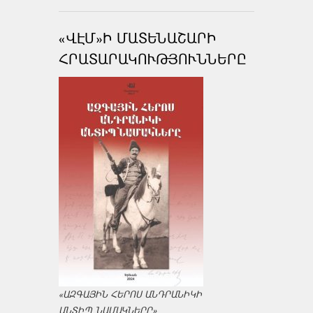
«ՎԷՄ»Ի ՄԱՏԵՆԱՇԱՐԻ
ՀՐԱՏԱՐԱԿՈՒԹՅՈՒՆՆԵՐԸ
«ԱԶԳԱՅԻՆ ՀԵՐՈՍ ԱՆԴՐԱՆԻԿԻ
ԱՆՏԻՊ ՆԱՄԱԿՆԵՐԸ»