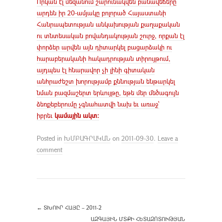
Որկան էլ մեզանում շարունակվեն բանավեճերը
արդեն իր 20-ամյակը բոլորած Հայաստանի
Հանրապետության անկախության քաղաքական
ու տնտեսական բովանդակության շուրջ, որքան էլ
փորձեր արվեն այն դիտարկել բացարձակի ու
հարաբերականի հակադրության տիրույթում,
այդպես էլ հնարավոր չի լինի գիտական
անհրաժեշտ խորությամբ քննության ենթարկել
նման բազմաշերտ երևույթը, եթե մեր մեծագույն
ձեռքեբերումը չգնահատվի նախ եւ առաջ՝
իբրեւ
կամային ակտ:
Posted in
ԽՄԲԱԳՐԱԿԱՆ
on
2011-09-30
.
Leave a
comment
←
ՏԽՈՒՐ ՀԱՅԸ – 2011-2
ԱԶԳԱՅԻՆ ՄՏՔԻ ՀԵՏԱԶՈՏՈՒԹՅԱՆ