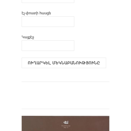
Էլ-փոստի հասցե
Կայքէջ