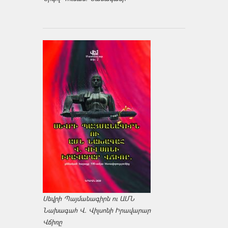
Սեվրի Պայմանագիրն ու ԱՄՆ
Նախագահ Վ. Վիլսոնի Իրավարար
Վճիռը