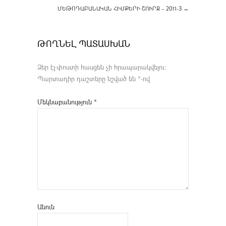
ՄԵԹՈԴԱԲԱՆԱԿԱՆ ՀԻՄՔԵՐԻ ՇՈՒՐՋ – 2011-3
→
ԹՈՂՆԵԼ ՊԱՏԱՍԽԱՆ
Ձեր էլ-փոստի հասցեն չի հրապարակվելու։
Պարտադիր դաշտերը նշված են
*
-ով
Մեկնաբանություն
*
Անուն