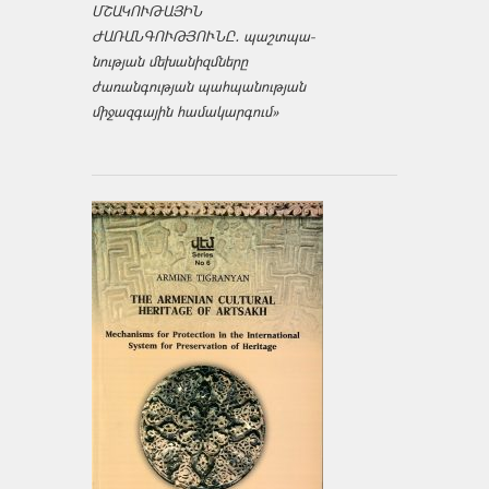
ՄՇԱԿՈՒԹԱՅԻՆ
ԺԱՌԱՆԳՈՒԹՅՈՒՆԸ․ պաշտպա­
նության մեխանիզմները
ժառանգության պահպանության
միջազ­գային համակարգում»