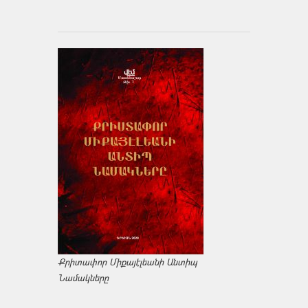
Քրիտափոր Միքայէլեանի Անտիպ
Նամակները