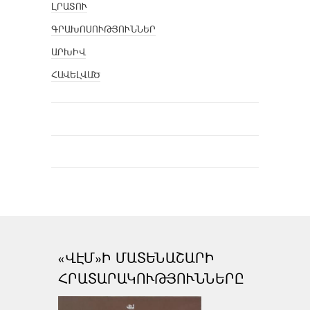
ԼՐԱՏՈՒ
ԳՐԱԽՈՍՈՒԹՅՈՒՆՆԵՐ
ԱՐԽԻՎ
ՀԱՎԵԼՎԱԾ
«ՎԷՄ»Ի ՄԱՏԵՆԱՇԱՐԻ
ՀՐԱՏԱՐԱԿՈՒԹՅՈՒՆՆԵՐԸ