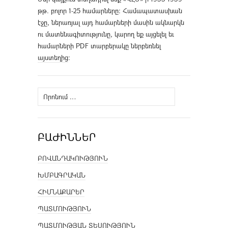
թթ. բոլոր 1-25 համարները։ Համապատասխան
էջը, ներառյալ այդ համարների մասին ակնարկն
ու մատենագիտությունը, կարող եք այցելել եւ
համարների PDF տարբերակը ներբեռնել
այստեղից
։
Որոնել՝
ԲԱԺԻՆՆԵՐ
ԲՈՎԱՆԴԱԿՈՒԹՅՈՒՆ
ԽՄԲԱԳՐԱԿԱՆ
ՀԻՄՆԱՔԱՐԵՐ
ՊԱՏՄՈՒԹՅՈՒՆ
ՊԱՏՄՈՒԹՅԱՆ ՏԵՍՈՒԹՅՈՒՆ