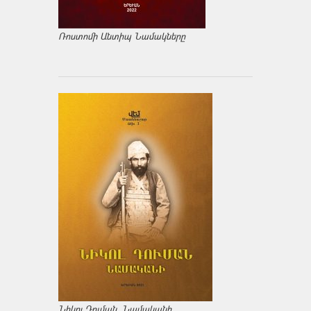
Ռոստոմի Անտիպ Նամակները
Նիկոլ Դուման. Նամականի