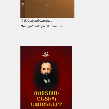
Հ.Յ.Դաշնակցութեան
Ծածկանուններու Բառարան