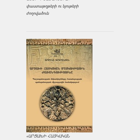
փաստաթղթերի ու նյութերի
ժողովածուն
«ԱՐՑԱԽԻ ՀԱՅԿԱԿԱՆ