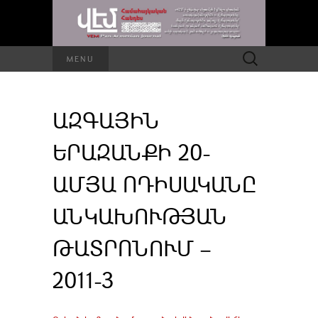
Որոնել՝
MENU
ԱԶԳԱՅԻՆ
ԵՐԱԶԱՆՔԻ 20-
ԱՄՅԱ ՈԴԻՍԱԿԱՆԸ
ԱՆԿԱԽՈՒԹՅԱՆ
ԹԱՏՐՈՆՈՒՄ –
2011-3