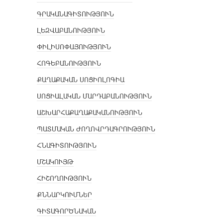
ԳՐԱԿԱՆԱԳԻՏՈՒԹՅՈՒՆ
ԼԵԶՎԱԲԱՆՈՒԹՅՈՒՆ
ՓԻԼԻՍՈՓԱՅՈՒԹՅՈՒՆ
ՀՈԳԵԲԱՆՈՒԹՅՈՒՆ
ՔԱՂԱՔԱԿԱՆ ՍՈՑԻՈԼՈԳԻԱ
ՍՈՑԻԱԼԱԿԱՆ ՄԱՐԴԱԲԱՆՈՒԹՅՈՒՆ
ԱՇԽԱՐՀԱՔԱՂԱՔԱԿԱՆՈՒԹՅՈՒՆ
ՊԱՏՄԱԿԱՆ ԺՈՂՈՎՐԴԱԳՐՈՒԹՅՈՒՆ
ՀՆԱԳԻՏՈՒԹՅՈՒՆ
ՄՇԱԿՈՒՅԹ
ՀԻՇՈՂՈՒԹՅՈՒՆ
ՔՆՆԱՐԿՈՒՄՆԵՐ
ԳԻՏԱԳՈՐԾՆԱԿԱՆ