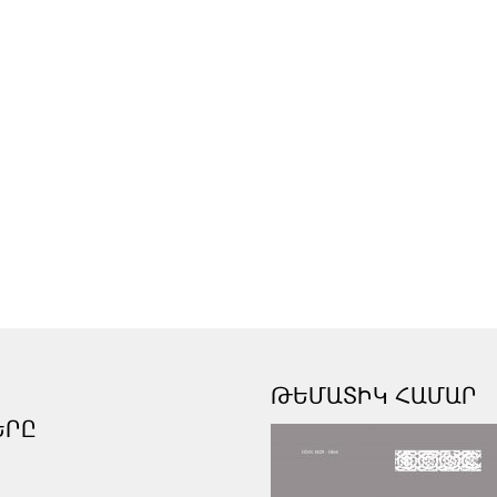
ԹԵՄԱՏԻԿ ՀԱՄԱՐ
ԵՐԸ