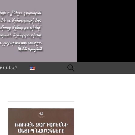
Որոնել՝
ԵՆԱՇԱՐ