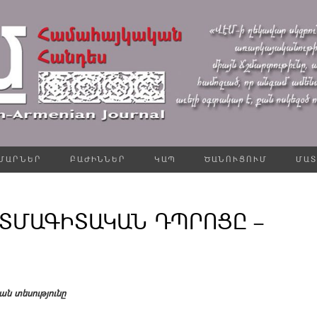
ՄԱՐՆԵՐ
ԲԱԺԻՆՆԵՐ
ԿԱՊ
ԾԱՆՈՒՑՈՒՄ
ՄԱՏ
ՏՄԱԳԻՏԱԿԱՆ ԴՊՐՈՑԸ –
ան տեսությունը