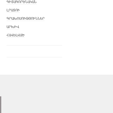
ԳԻՏԱԳՈՐԾՆԱԿԱՆ
ԼՐԱՏՈՒ
ԳՐԱԽՈՍՈՒԹՅՈՒՆՆԵՐ
ԱՐԽԻՎ
ՀԱՎԵԼՎԱԾ