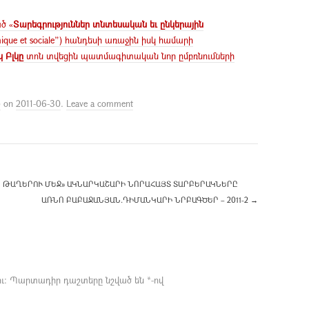
ծ «
Տարեգրություններ տնտեսական եւ ընկերային
nomique et sociale”) հանդեսի առաջին իսկ համարի
կ Բլկը
տոն տվեցին պատմագիտական նոր ըմբռնումների
Ն
on
2011-06-30
.
Leave a comment
 ԹԱՂԵՐՈՒ ՄԵՋ» ԱԿՆԱՐԿԱՇԱՐԻ ՆՈՐԱՀԱՅՏ ՏԱՐԲԵՐԱԿՆԵՐԸ
ԱՌՆՈ ԲԱԲԱՋԱՆՅԱՆ.ԴԻՄԱՆԿԱՐԻ ՆՐԲԱԳԾԵՐ – 2011-2
→
ւ։
Պարտադիր դաշտերը նշված են
*
-ով