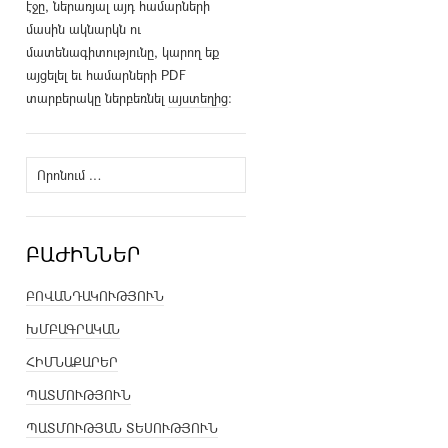
էջը, ներառյալ այդ համարների
մասին ակնարկն ու
մատենագիտությունը, կարող եք
այցելել եւ համարների PDF
տարբերակը ներբեռնել
այստեղից
։
Որոնել՝
ԲԱԺԻՆՆԵՐ
ԲՈՎԱՆԴԱԿՈՒԹՅՈՒՆ
ԽՄԲԱԳՐԱԿԱՆ
ՀԻՄՆԱՔԱՐԵՐ
ՊԱՏՄՈՒԹՅՈՒՆ
ՊԱՏՄՈՒԹՅԱՆ ՏԵՍՈՒԹՅՈՒՆ