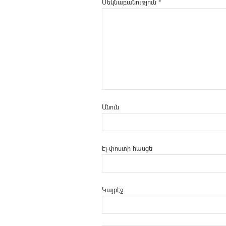
Մեկնաբանություն
*
Անուն
Էլ-փոստի հասցե
Կայքէջ