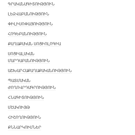
ԳՐԱԿԱՆԱԳԻՏՈՒԹՅՈՒՆ
ԼԵԶՎԱԲԱՆՈՒԹՅՈՒՆ
ՓԻԼԻՍՈՓԱՅՈՒԹՅՈՒՆ
ՀՈԳԵԲԱՆՈՒԹՅՈՒՆ
ՔԱՂԱՔԱԿԱՆ ՍՈՑԻՈԼՈԳԻԱ
ՍՈՑԻԱԼԱԿԱՆ
ՄԱՐԴԱԲԱՆՈՒԹՅՈՒՆ
ԱՇԽԱՐՀԱՔԱՂԱՔԱԿԱՆՈՒԹՅՈՒՆ
ՊԱՏՄԱԿԱՆ
ԺՈՂՈՎՐԴԱԳՐՈՒԹՅՈՒՆ
ՀՆԱԳԻՏՈՒԹՅՈՒՆ
ՄՇԱԿՈՒՅԹ
ՀԻՇՈՂՈՒԹՅՈՒՆ
ՔՆՆԱՐԿՈՒՄՆԵՐ