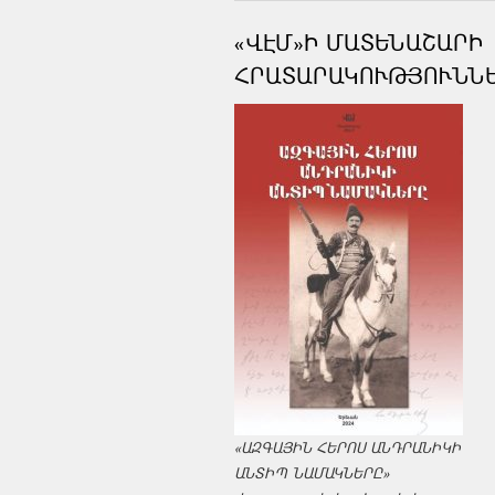
«ՎԷՄ»Ի ՄԱՏԵՆԱՇԱՐԻ
ՀՐԱՏԱՐԱԿՈՒԹՅՈՒՆՆ
«ԱԶԳԱՅԻՆ ՀԵՐՈՍ ԱՆԴՐԱՆԻԿԻ
ԱՆՏԻՊ ՆԱՄԱԿՆԵՐԸ»