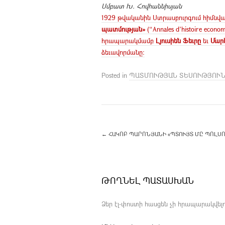
Սմբատ Խ. Հովհաննիսյան
1929 թվականին Ստրասբուրգում հիմնվա
պատմության»
(“Annales d’histoire eco
հրապարակմամբ
Լյուսիեն Ֆեւրը
եւ
Մար
ձեւավորմանը:
Posted in
ՊԱՏՄՈՒԹՅԱՆ ՏԵՍՈՒԹՅՈՒ
←
ՀԱԿՈԲ ՊԱՐՈՆՅԱՆԻ «ՊՏՈՒՅՏ ՄԸ ՊՈԼՍՈ
ԹՈՂՆԵԼ ՊԱՏԱՍԽԱՆ
Ձեր էլ-փոստի հասցեն չի հրապարակվելո