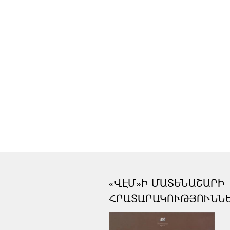
«ՎԷՄ»Ի ՄԱՏԵՆԱՇԱՐԻ
ՀՐԱՏԱՐԱԿՈՒԹՅՈՒՆՆ