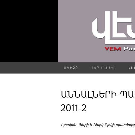
ՍԿԻԶԲ
ՄԵՐ ՄԱՍԻՆ
ՀԱ
ԱՆՆԱԼՆԵՐԻ ՊԱ
2011-2
Լյուսիեն Ֆևրի և Մարկ Բլոկի պատմությ