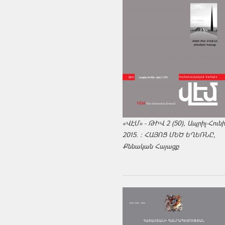
«ՎԷՄ» - ԹԻՎ 2 (50), Ապրիլ-Հուն
2015. : ՀԱՅՈՑ ՄԵԾ ԵՂԵՌՆԸ,
Քննական Հայացք