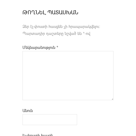
ԹՈՂՆԵԼ ՊԱՏԱՍԽԱՆ
Ձեր էլ-փոստի հասցեն չի հրապարակվելու։
Պարտադիր դաշտերը նշված են
*
-ով
Մեկնաբանություն
*
Անուն
Էլ-փոստի հասցե