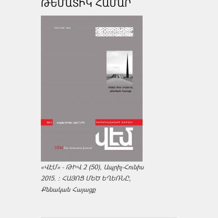
ԹԵՄԱՏԻԿ ՀԱՄԱՐ
«ՎԷՄ» - ԹԻՎ 2 (50), Ապրիլ-Հունիս
2015. : ՀԱՅՈՑ ՄԵԾ ԵՂԵՌՆԸ,
Քննական Հայացք