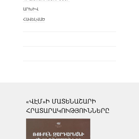
ԱՐԽԻՎ
ՀԱՎԵԼՎԱԾ
«ՎԷՄ»Ի ՄԱՏԵՆԱՇԱՐԻ
ՀՐԱՏԱՐԱԿՈՒԹՅՈՒՆՆԵՐԸ