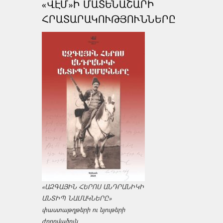
«ՎԷՄ»Ի ՄԱՏԵՆԱՇԱՐԻ
ՀՐԱՏԱՐԱԿՈՒԹՅՈՒՆՆԵՐԸ
«ԱԶԳԱՅԻՆ ՀԵՐՈՍ ԱՆԴՐԱՆԻԿԻ
ԱՆՏԻՊ ՆԱՄԱԿՆԵՐԸ»
փաստաթղթերի ու նյութերի
ժողովածուն