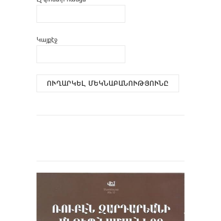
Կայքէջ