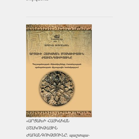
«ԱՐՑԱԽԻ ՀԱՅԿԱԿԱՆ
ՄՇԱԿՈՒԹԱՅԻՆ
ԺԱՌԱՆԳՈՒԹՅՈՒՆԸ․ պաշտպա­