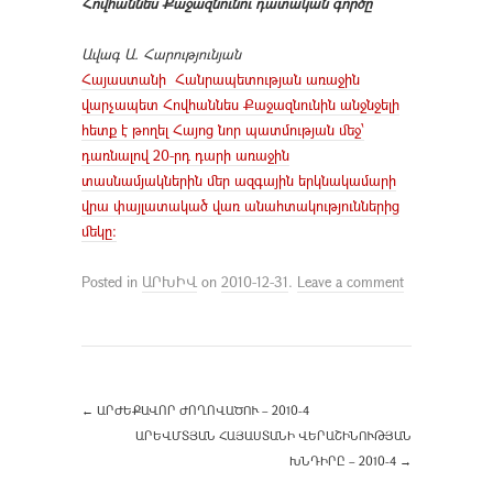
Հովհաննես Քաջազնունու դատական գործը
Ավագ Ա. Հարությունյան
Հայաստանի Հանրապետության առաջին
վարչապետ Հովհաննես Քաջազնունին անջնջելի
հետք է թողել Հայոց նոր պատմության մեջ՝
դառնալով 20-րդ դարի առաջին
տասնամյակներին մեր ազգային երկնակամարի
վրա փայլատակած վառ անահտակություններից
մեկը:
Posted in
ԱՐԽԻՎ
on
2010-12-31
.
Leave a comment
←
ԱՐԺԵՔԱՎՈՐ ԺՈՂՈՎԱԾՈՒ – 2010-4
ԱՐԵՎՄՏՅԱՆ ՀԱՅԱՍՏԱՆԻ ՎԵՐԱՇԻՆՈՒԹՅԱՆ
ԽՆԴԻՐԸ – 2010-4
→