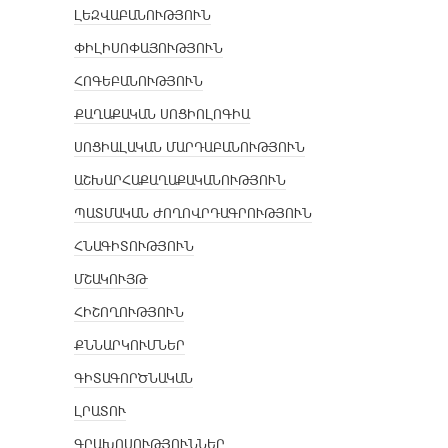
ԼԵԶՎԱԲԱՆՈՒԹՅՈՒՆ
ՓԻԼԻՍՈՓԱՅՈՒԹՅՈՒՆ
ՀՈԳԵԲԱՆՈՒԹՅՈՒՆ
ՔԱՂԱՔԱԿԱՆ ՍՈՑԻՈԼՈԳԻԱ
ՍՈՑԻԱԼԱԿԱՆ ՄԱՐԴԱԲԱՆՈՒԹՅՈՒՆ
ԱՇԽԱՐՀԱՔԱՂԱՔԱԿԱՆՈՒԹՅՈՒՆ
ՊԱՏՄԱԿԱՆ ԺՈՂՈՎՐԴԱԳՐՈՒԹՅՈՒՆ
ՀՆԱԳԻՏՈՒԹՅՈՒՆ
ՄՇԱԿՈՒՅԹ
ՀԻՇՈՂՈՒԹՅՈՒՆ
ՔՆՆԱՐԿՈՒՄՆԵՐ
ԳԻՏԱԳՈՐԾՆԱԿԱՆ
ԼՐԱՏՈՒ
ԳՐԱԽՈՍՈՒԹՅՈՒՆՆԵՐ