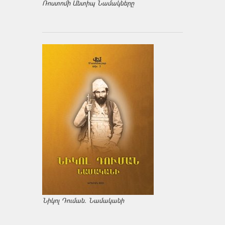
Ռոստոմի Անտիպ Նամակները
Նիկոլ Դուման. Նամականի