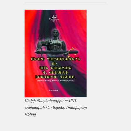
Սեվրի Պայմանագիրն ու ԱՄՆ
Նախագահ Վ. Վիլսոնի Իրավարար
Վճիռը