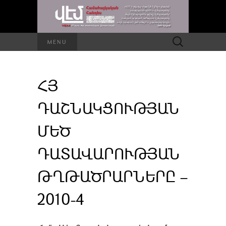
Որոնել՝
MENU
ՀՅ
ԴԱՇՆԱԿՑՈՒԹՅԱՆ
ՄԵԾ
ԴԱՏԱՎԱՐՈՒԹՅԱՆ
ԹՂԹԱԾՐԱՐՆԵՐԸ –
2010-4