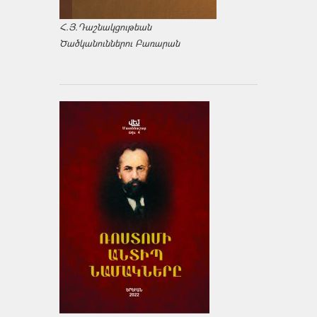
Հ.Յ.Դաշնակցութեան
Ծածկանուններու Բառարան