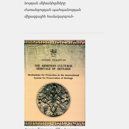
նության մեխանիզմները
ժառանգության պահպանության
միջազ­գային համակարգում»