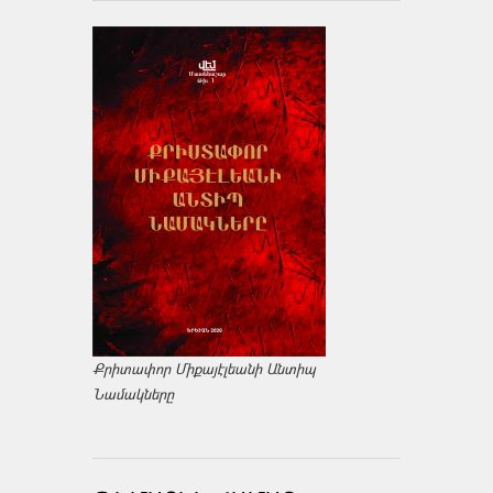
Քրիտափոր Միքայէլեանի Անտիպ
Նամակները