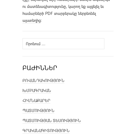
ու մատենագիտությունը, կարող եք այցելել եւ
համարների PDF տարբերակը ներբեռնել
այստեղից
։
Որոնել՝
ԲԱԺԻՆՆԵՐ
ԲՈՎԱՆԴԱԿՈՒԹՅՈՒՆ
ԽՄԲԱԳՐԱԿԱՆ
ՀԻՄՆԱՔԱՐԵՐ
ՊԱՏՄՈՒԹՅՈՒՆ
ՊԱՏՄՈՒԹՅԱՆ ՏԵՍՈՒԹՅՈՒՆ
ԳՐԱԿԱՆԱԳԻՏՈՒԹՅՈՒՆ