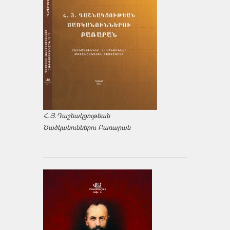
Հ.Յ.Դաշնակցութեան
Ծածկանուններու Բառարան