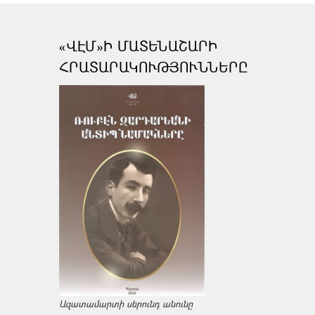
«ՎԷՄ»Ի ՄԱՏԵՆԱՇԱՐԻ
ՀՐԱՏԱՐԱԿՈՒԹՅՈՒՆՆԵՐԸ
Ազատամարտի սերունդ անունը