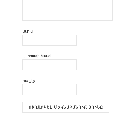
Անուն
Էլ-փոստի հասցե
Կայքէջ