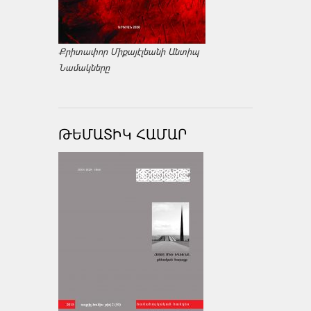
Քրիտափոր Միքայէլեանի Անտիպ
Նամակները
ԹԵՄԱՏԻԿ ՀԱՄԱՐ