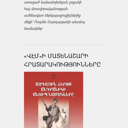
ստացած նախաեղեռնյան շրջանի
հայ մտավորականության
ամենավառ ներկայացուցիչներից
մեկի՝ Ռուբեն Զարդարյանի անտիպ
նամակներ
«ՎԷՄ»Ի ՄԱՏԵՆԱՇԱՐԻ
ՀՐԱՏԱՐԱԿՈՒԹՅՈՒՆՆԵՐԸ