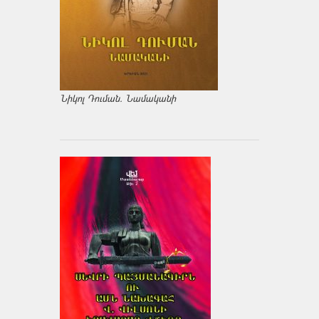
Նիկոլ Դուման. Նամականի