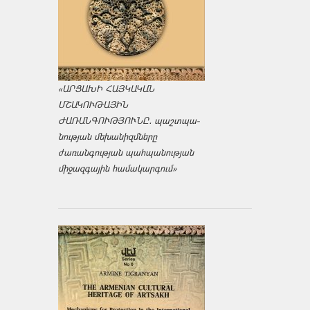
«ԱՐՑԱԽԻ ՀԱՅԿԱԿԱՆ
ՄՇԱԿՈՒԹԱՅԻՆ
ԺԱՌԱՆԳՈՒԹՅՈՒՆԸ․ պաշտպա­
նության մեխանիզմները
ժառանգության պահպանության
միջազ­գային համակարգում»