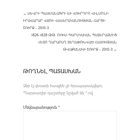
←
ՍԵՎՐԻ ՊԱՅՄԱՆԱԳՐԻ ԵՒ ՎՈՒՐԴՐՈ ՎԻԼՍՈՆԻ
ԻՐԱՎԱՐԱՐ ՎՃՌԻ ՎԱՎԵՐԱԿԱՆՈՒԹՅԱՆ ՀԱՐՑԻ
ՇՈՒՐՋ – 2010-3
1826-1828 ԹԹ. ՌՈՒՍ-ՊԱՐՍԿԱԿԱՆ ՊԱՏԵՐԱԶՄԻՑ
ՀԵՏՈ ՂԱՐԱԲԱՂ ՏԵՂԱՓՈԽՎԱԾ ՀԱՅՈՒԹՅԱՆ
ԹՎԱՔԱՆԱԿԻ ՇՈՒՐՋ – 2010-3
→
ԹՈՂՆԵԼ ՊԱՏԱՍԽԱՆ
Ձեր էլ-փոստի հասցեն չի հրապարակվելու։
Պարտադիր դաշտերը նշված են
*
-ով
Մեկնաբանություն
*