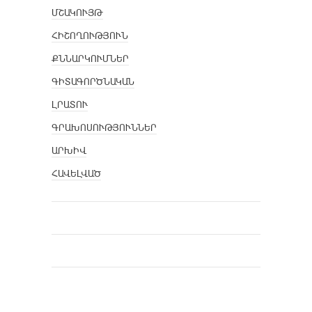
ՄՇԱԿՈՒՅԹ
ՀԻՇՈՂՈՒԹՅՈՒՆ
ՔՆՆԱՐԿՈՒՄՆԵՐ
ԳԻՏԱԳՈՐԾՆԱԿԱՆ
ԼՐԱՏՈՒ
ԳՐԱԽՈՍՈՒԹՅՈՒՆՆԵՐ
ԱՐԽԻՎ
ՀԱՎԵԼՎԱԾ