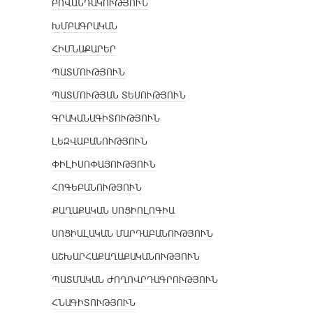
ԲՈՎԱՆԴԱԿՈՒԹՅՈՒՆ
ԽՄԲԱԳՐԱԿԱՆ
ՀԻՄՆԱՔԱՐԵՐ
ՊԱՏՄՈՒԹՅՈՒՆ
ՊԱՏՄՈՒԹՅԱՆ ՏԵՍՈՒԹՅՈՒՆ
ԳՐԱԿԱՆԱԳԻՏՈՒԹՅՈՒՆ
ԼԵԶՎԱԲԱՆՈՒԹՅՈՒՆ
ՓԻԼԻՍՈՓԱՅՈՒԹՅՈՒՆ
ՀՈԳԵԲԱՆՈՒԹՅՈՒՆ
ՔԱՂԱՔԱԿԱՆ ՍՈՑԻՈԼՈԳԻԱ
ՍՈՑԻԱԼԱԿԱՆ ՄԱՐԴԱԲԱՆՈՒԹՅՈՒՆ
ԱՇԽԱՐՀԱՔԱՂԱՔԱԿԱՆՈՒԹՅՈՒՆ
ՊԱՏՄԱԿԱՆ ԺՈՂՈՎՐԴԱԳՐՈՒԹՅՈՒՆ
ՀՆԱԳԻՏՈՒԹՅՈՒՆ