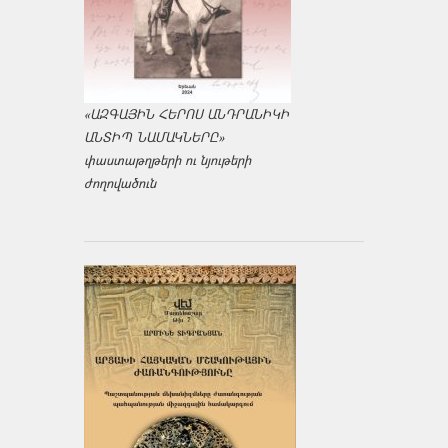
«ԱԶԳԱՅԻՆ ՀԵՐՈՍ ԱՆԴՐԱՆԻԿԻ
ԱՆՏԻՊ ՆԱՄԱԿՆԵՐԸ»
փաստաթղթերի ու նյութերի
ժողովածուն