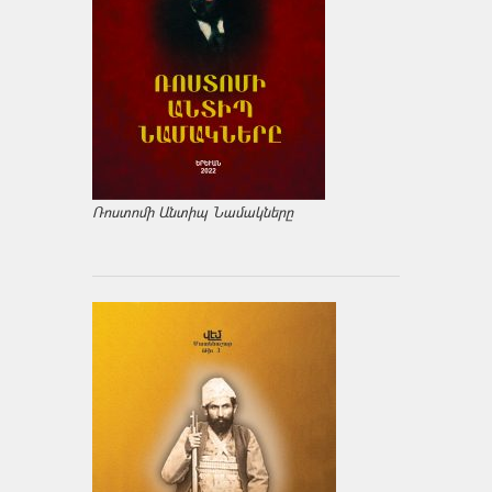
Ռոստոմի Անտիպ Նամակները