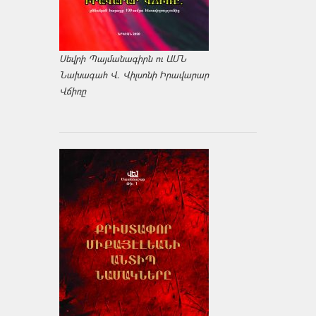
Սեվրի Պայմանագիրն ու ԱՄՆ
Նախագահ Վ. Վիլսոնի Իրավարար
Վճիռը