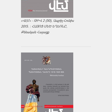
«ՎԷՄ» - ԹԻՎ 2 (50), Ապրիլ-Հունիս
2015. : ՀԱՅՈՑ ՄԵԾ ԵՂԵՌՆԸ,
Քննական Հայացք