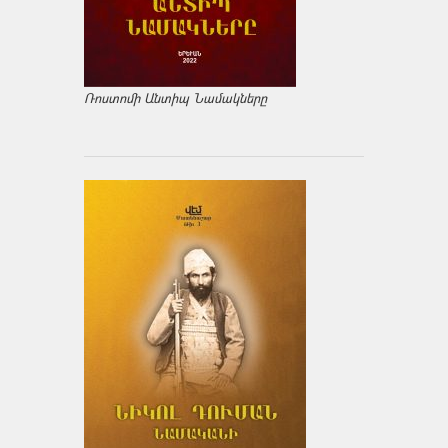
Ռոստոմի Անտիպ Նամակները