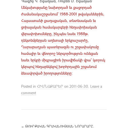
Գագիկ Կ. Եգանյան, Ռուբեն Ս. Եգանյան
Անկախությանը նախորդած եւ քաջորդած
ժամանակաշրջանում՝ 1988-2001 թվականներին,
Հայաստանի քաղաքական, տնտեսական եւ
ցոիալական համակարգերի հեղափոխական
վերափոխումները, ինչպես նաեւ 1988թ.
դեկտեմբերյան աղետալի երկրաշարժը,
Ղարաբաղյան պատերազմն ու շրջափակումը
համալիր եւ վճռորոշ ներգործություն ունեցան
նաեւ երկրի միգրացիոն իրավիճակի վրա՝ կտրուկ
կերպով հեղաբեկելով խորհրդային շրջանում
ձեւավորված իրողությունները:
Posted in
ՀԻՄՆԱՔԱՐԵՐ
on
2011-06-30
.
Leave a
comment
←
ԹՈՒՐՔԱԿԱՆ ԳՐԱԿԱՆՈՒԹՅԱՆ ՆՈՐԱՐԱՐԸ.