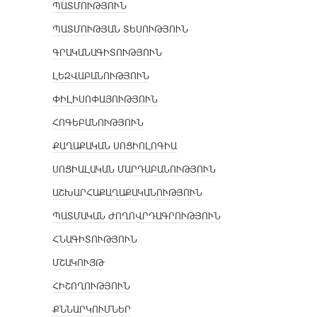
ՊԱՏՄՈՒԹՅՈՒՆ
ՊԱՏՄՈՒԹՅԱՆ ՏԵՍՈՒԹՅՈՒՆ
ԳՐԱԿԱՆԱԳԻՏՈՒԹՅՈՒՆ
ԼԵԶՎԱԲԱՆՈՒԹՅՈՒՆ
ՓԻԼԻՍՈՓԱՅՈՒԹՅՈՒՆ
ՀՈԳԵԲԱՆՈՒԹՅՈՒՆ
ՔԱՂԱՔԱԿԱՆ ՍՈՑԻՈԼՈԳԻԱ
ՍՈՑԻԱԼԱԿԱՆ ՄԱՐԴԱԲԱՆՈՒԹՅՈՒՆ
ԱՇԽԱՐՀԱՔԱՂԱՔԱԿԱՆՈՒԹՅՈՒՆ
ՊԱՏՄԱԿԱՆ ԺՈՂՈՎՐԴԱԳՐՈՒԹՅՈՒՆ
ՀՆԱԳԻՏՈՒԹՅՈՒՆ
ՄՇԱԿՈՒՅԹ
ՀԻՇՈՂՈՒԹՅՈՒՆ
ՔՆՆԱՐԿՈՒՄՆԵՐ