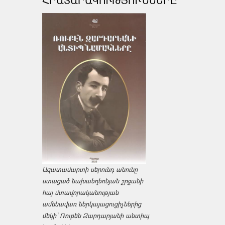
ՀՐԱՏԱՐԱԿՈՒԹՅՈՒՆՆԵՐԸ
Ազատամարտի սերունդ անունը
ստացած նախաեղեռնյան շրջանի
հայ մտավորականության
ամենավառ ներկայացուցիչներից
մեկի՝ Ռուբեն Զարդարյանի անտիպ