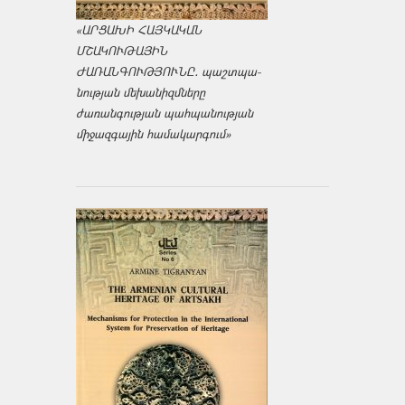
«ԱՐՑԱԽԻ ՀԱՅԿԱԿԱՆ
ՄՇԱԿՈՒԹԱՅԻՆ
ԺԱՌԱՆԳՈՒԹՅՈՒՆԸ․ պաշտպա­
նության մեխանիզմները
ժառանգության պահպանության
միջազ­գային համակարգում»