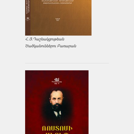
Հ.Յ.Դաշնակցութեան
Ծածկանուններու Բառարան