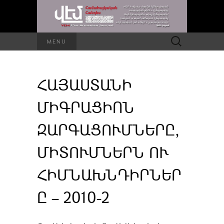
Որոնել՝
MENU
ՀԱՅԱՍՏԱՆԻ
ՄԻԳՐԱՑԻՈՆ
ԶԱՐԳԱՑՈՒՄՆԵՐԸ,
ՄԻՏՈՒՄՆԵՐՆ ՈՒ
ՀԻՄՆԱԽՆԴԻՐՆԵՐ
Ը – 2010-2