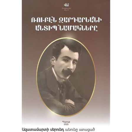
Ազատամարտի սերունդ
անունը ստացած