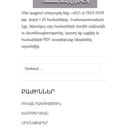
Մեր կայքում տեղադրել ենք «ՎԷՄ»-ի 1933-1939
թթ. բոլոր 1-25 համարները։ Համապատասխան
էջը, ներառյալ այդ համարների մասին ակնարկն
ու մատենագիտությունը, կարող եք այցելել եւ
համարների PDF տարբերակը ներբեռնել
այստեղից
։
Որոնել՝
ԲԱԺԻՆՆԵՐ
ԲՈՎԱՆԴԱԿՈՒԹՅՈՒՆ
ԽՄԲԱԳՐԱԿԱՆ
ՀԻՄՆԱՔԱՐԵՐ