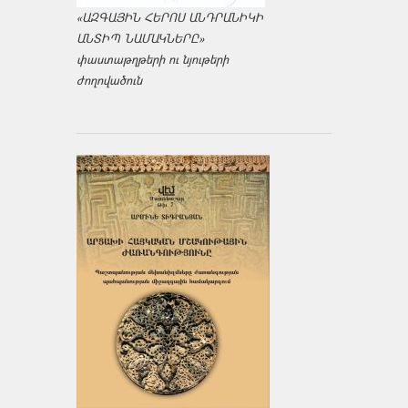
«ԱԶԳԱՅԻՆ ՀԵՐՈՍ ԱՆԴՐԱՆԻԿԻ
ԱՆՏԻՊ ՆԱՄԱԿՆԵՐԸ»
փաստաթղթերի ու նյութերի
ժողովածուն