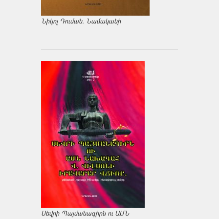
Նիկոլ Դուման. Նամականի
Սեվրի Պայմանագիրն ու ԱՄՆ