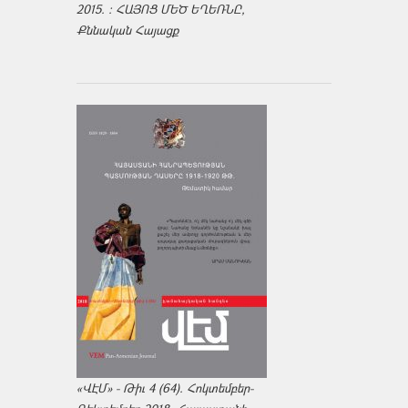
2015. : ՀԱՅՈՑ ՄԵԾ ԵՂԵՌՆԸ,
Քննական Հայացք
«ՎԷՄ» - Թիւ 4 (64). Հոկտեմբեր-