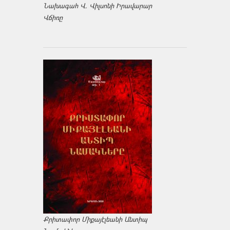
Նախագահ Վ. Վիլսոնի Իրավարար
Վճիռը
Քրիտափոր Միքայէլեանի Անտիպ