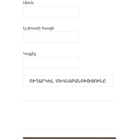
Անուն
Էլ-փոստի հասցե
Կայքէջ