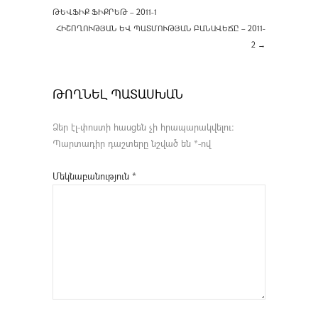
ԹԵՎՖԻՔ ՖԻՔՐԵԹ – 2011-1
ՀԻՇՈՂՈՒԹՅԱՆ ԵՎ ՊԱՏՄՈՒԹՅԱՆ ԲԱՆԱՎԵՃԸ – 2011-
2
→
ԹՈՂՆԵԼ ՊԱՏԱՍԽԱՆ
Ձեր էլ-փոստի հասցեն չի հրապարակվելու։
Պարտադիր դաշտերը նշված են
*
-ով
Մեկնաբանություն
*