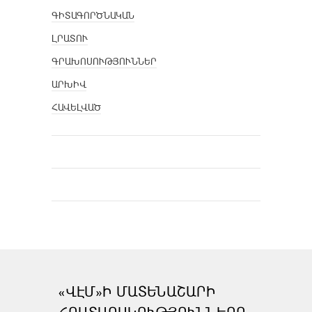
ԳԻՏԱԳՈՐԾՆԱԿԱՆ
ԼՐԱՏՈՒ
ԳՐԱԽՈՍՈՒԹՅՈՒՆՆԵՐ
ԱՐԽԻՎ
ՀԱՎԵԼՎԱԾ
«ՎԷՄ»Ի ՄԱՏԵՆԱՇԱՐԻ