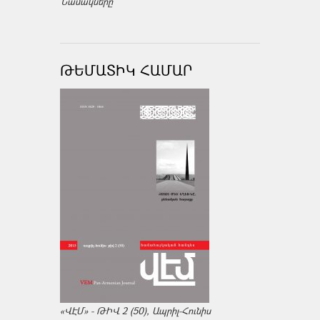
Նամակները
ԹԵՄԱՏԻԿ ՀԱՄԱՐ
«ՎԷՄ» - ԹԻՎ 2 (50), Ապրիլ-Հունիս