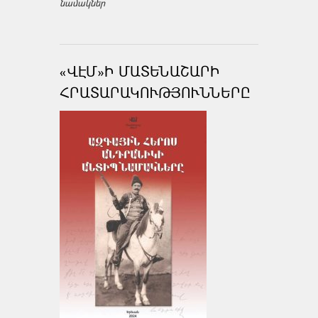
նամակներ
«ՎԷՄ»Ի ՄԱՏԵՆԱՇԱՐԻ
ՀՐԱՏԱՐԱԿՈՒԹՅՈՒՆՆԵՐԸ