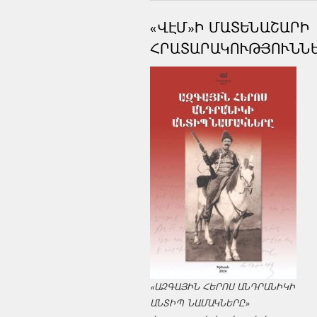
«ՎԷՄ»Ի ՄԱՏԵՆԱՇԱՐԻ
ՀՐԱՏԱՐԱԿՈՒԹՅՈՒՆՆ
«ԱԶԳԱՅԻՆ ՀԵՐՈՍ ԱՆԴՐԱՆԻԿԻ
ԱՆՏԻՊ ՆԱՄԱԿՆԵՐԸ»