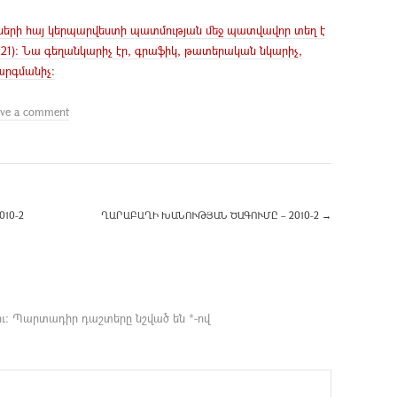
կզբների հայ կերպարվեստի պատմության մեջ պատվավոր տեղ է
921): Նա գեղանկարիչ էր, գրաֆիկ, թատերական նկարիչ,
րգմանիչ:
ave a comment
10-2
ՂԱՐԱԲԱՂԻ ԽԱՆՈՒԹՅԱՆ ԾԱԳՈՒՄԸ – 2010-2
→
ւ։
Պարտադիր դաշտերը նշված են
*
-ով