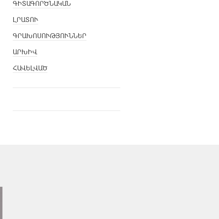
ԳԻՏԱԳՈՐԾՆԱԿԱՆ
ԼՐԱՏՈՒ
ԳՐԱԽՈՍՈՒԹՅՈՒՆՆԵՐ
ԱՐԽԻՎ
ՀԱՎԵԼՎԱԾ