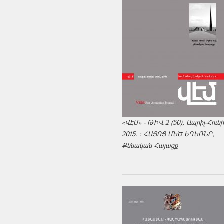
«ՎԷՄ» - ԹԻՎ 2 (50), Ապրիլ-Հուն
2015. : ՀԱՅՈՑ ՄԵԾ ԵՂԵՌՆԸ,
Քննական Հայացք