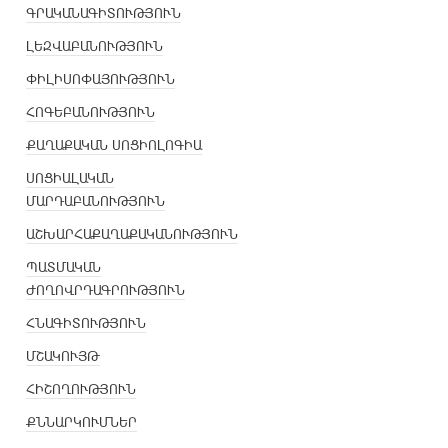
ԳՐԱԿԱՆԱԳԻՏՈՒԹՅՈՒՆ
ԼԵԶՎԱԲԱՆՈՒԹՅՈՒՆ
ՓԻԼԻՍՈՓԱՅՈՒԹՅՈՒՆ
ՀՈԳԵԲԱՆՈՒԹՅՈՒՆ
ՔԱՂԱՔԱԿԱՆ ՍՈՑԻՈԼՈԳԻԱ
ՍՈՑԻԱԼԱԿԱՆ
ՄԱՐԴԱԲԱՆՈՒԹՅՈՒՆ
ԱՇԽԱՐՀԱՔԱՂԱՔԱԿԱՆՈՒԹՅՈՒՆ
ՊԱՏՄԱԿԱՆ
ԺՈՂՈՎՐԴԱԳՐՈՒԹՅՈՒՆ
ՀՆԱԳԻՏՈՒԹՅՈՒՆ
ՄՇԱԿՈՒՅԹ
ՀԻՇՈՂՈՒԹՅՈՒՆ
ՔՆՆԱՐԿՈՒՄՆԵՐ