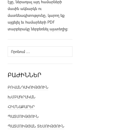
էջը, ներառյալ այդ համարների
մասին ակնարկն ու
մատենագիտությունը, կարող եք
այցելել եւ համարների PDF
տարբերակը ներբեռնել
այստեղից
։
Որոնել՝
ԲԱԺԻՆՆԵՐ
ԲՈՎԱՆԴԱԿՈՒԹՅՈՒՆ
ԽՄԲԱԳՐԱԿԱՆ
ՀԻՄՆԱՔԱՐԵՐ
ՊԱՏՄՈՒԹՅՈՒՆ
ՊԱՏՄՈՒԹՅԱՆ ՏԵՍՈՒԹՅՈՒՆ