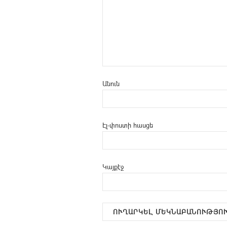
Անուն
Էլ-փոստի հասցե
Կայքէջ