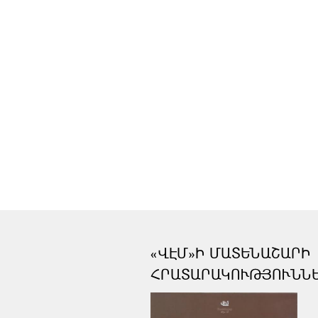
«ՎԷՄ»Ի ՄԱՏԵՆԱՇԱՐԻ
ՀՐԱՏԱՐԱԿՈՒԹՅՈՒՆՆ