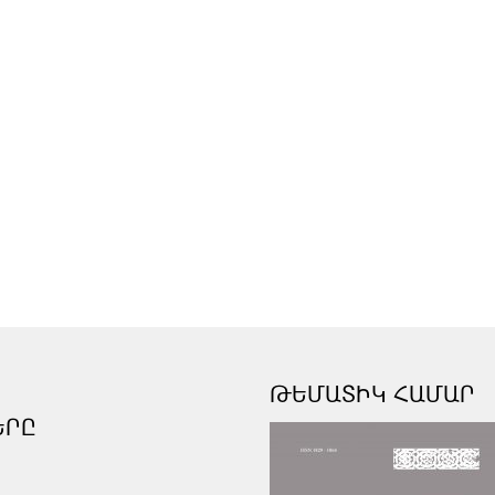
ԹԵՄԱՏԻԿ ՀԱՄԱՐ
ԵՐԸ