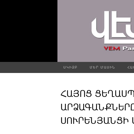
ՍԿԻԶԲ
ՄԵՐ ՄԱՍԻՆ
ՀԱ
ՀԱՅՈՑ ՑԵՂԱՍ
ԱՐՁԱԳԱՆՔՆԵՐ
ՍՈՒՐԵՆՅԱՆՑԻ Ա