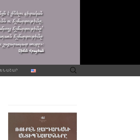
Որոնել՝
ԵՆԱՇԱՐ