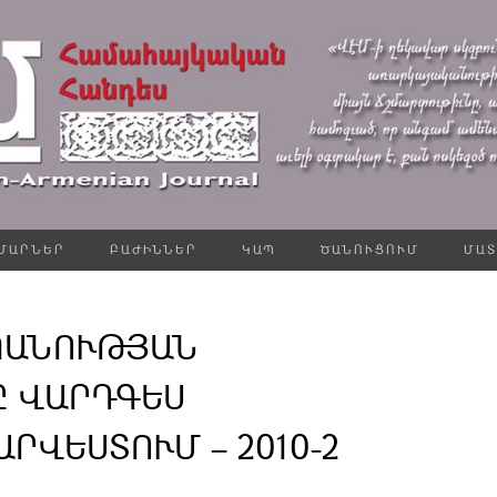
ՄԱՐՆԵՐ
ԲԱԺԻՆՆԵՐ
ԿԱՊ
ԾԱՆՈՒՑՈՒՄ
ՄԱՏ
ՊԱՆՈՒԹՅԱՆ
Ը ՎԱՐԴԳԵՍ
ՐՎԵՍՏՈՒՄ – 2010-2