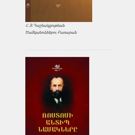
Հ.Յ.Դաշնակցութեան
Ծածկանուններու Բառարան