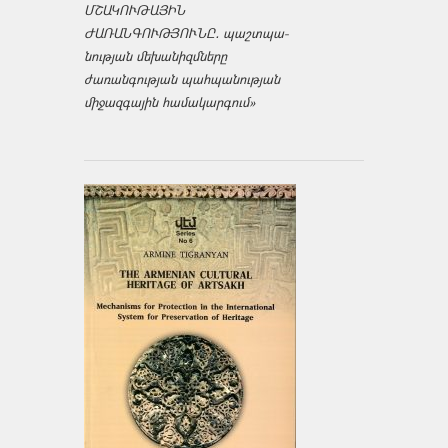
ՄՇԱԿՈՒԹԱՅԻՆ
ԺԱՌԱՆԳՈՒԹՅՈՒՆԸ․ պաշտպա­
նության մեխանիզմները
ժառանգության պահպանության
միջազ­գային համակարգում»