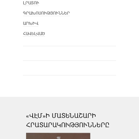
ԼՐԱՏՈՒ
ԳՐԱԽՈՍՈՒԹՅՈՒՆՆԵՐ
ԱՐԽԻՎ
ՀԱՎԵԼՎԱԾ
«ՎԷՄ»Ի ՄԱՏԵՆԱՇԱՐԻ
ՀՐԱՏԱՐԱԿՈՒԹՅՈՒՆՆԵՐԸ