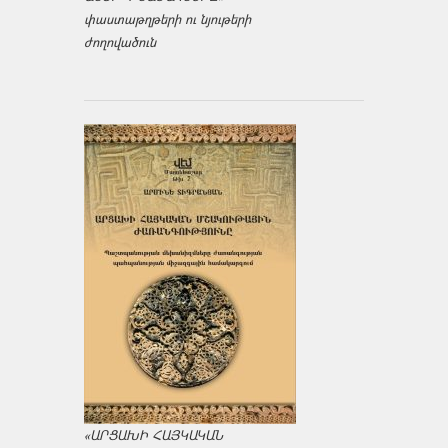
փաստաթղթերի ու նյութերի
ժողովածուն
«ԱՐՑԱԽԻ ՀԱՅԿԱԿԱՆ