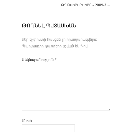
ԹՂԹԱԾՐԱՐՆԵՐԸ – 2009-3
→
ԹՈՂՆԵԼ ՊԱՏԱՍԽԱՆ
Ձեր էլ-փոստի հասցեն չի հրապարակվելու։
Պարտադիր դաշտերը նշված են
*
-ով
Մեկնաբանություն
*
Անուն