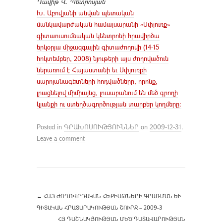
Դավիթ Վ. Պետրոսյան
Խ. Աբովյանի անվան պետական
մանկավարժական համալսարանի «Սփյուռք»
գիտաուսումնական կենտրոնի հրավիրծա
երկօրյա միջազգային գիտաժողովի (14-15
հոկտեմբեր, 2008) նյութերի այս ժողովածուն
ներառում է Հայաստանի եւ Սփյուռքի
սարոյանագետների հոդվածները, որոնք,
լրացնելով միմիայնց, լուսաբանում են մեծ գրողի
կյանքի ու ստեղծագործության տարբեր կողմերը:
Posted in
ԳՐԱԽՈՍՈՒԹՅՈՒՆՆԵՐ
on
2009-12-31
.
Leave a comment
←
ՀԱՅ ԺՈՂՈՎՐԴԱԿԱՆ ՀԵՔԻԱԹՆԵՐԻ ԳՐԱՌՄԱՆ ԵՒ Գ
ԻՏԱԿԱՆ ՀՐԱՏԱՐԱԿՈՒԹՅԱՆ ՇՈՒՐՋ – 2009-3
ՀՅ ԴԱՇՆԱԿՑՈՒԹՅԱՆ ՄԵԾ ԴԱՏԱՎԱՐՈՒԹՅԱՆ