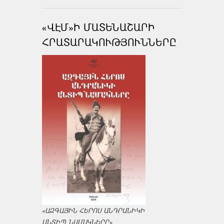
«ՎԷՄ»Ի ՄԱՏԵՆԱՇԱՐԻ
ՀՐԱՏԱՐԱԿՈՒԹՅՈՒՆՆԵՐԸ
«ԱԶԳԱՅԻՆ ՀԵՐՈՍ ԱՆԴՐԱՆԻԿԻ
ԱՆՏԻՊ ՆԱՄԱԿՆԵՐԸ»