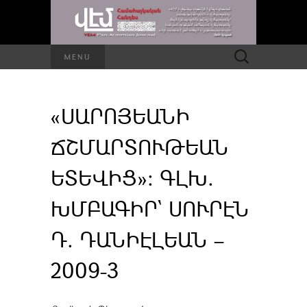
Որոնել՝
MENU
«ՍԱՐՈՅԵԱՆԻ
ՃՇՄԱՐՏՈՒԹԵԱՆ
ԵՏԵՎԻՑ»: ԳԼԽ.
ԽՄԲԱԳԻՐ` ՍՈՒՐԷՆ
Դ. ԴԱՆԻԷԼԵԱՆ –
2009-3