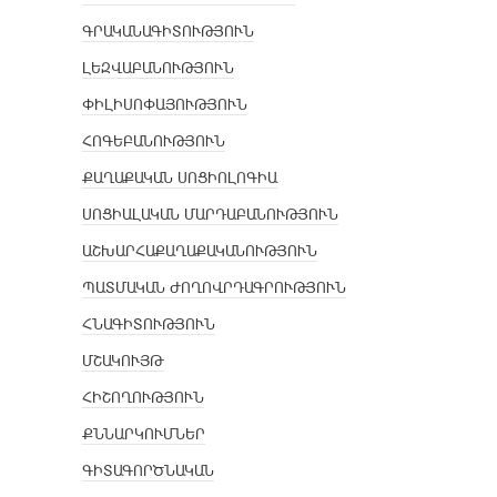
ԳՐԱԿԱՆԱԳԻՏՈՒԹՅՈՒՆ
ԼԵԶՎԱԲԱՆՈՒԹՅՈՒՆ
ՓԻԼԻՍՈՓԱՅՈՒԹՅՈՒՆ
ՀՈԳԵԲԱՆՈՒԹՅՈՒՆ
ՔԱՂԱՔԱԿԱՆ ՍՈՑԻՈԼՈԳԻԱ
ՍՈՑԻԱԼԱԿԱՆ ՄԱՐԴԱԲԱՆՈՒԹՅՈՒՆ
ԱՇԽԱՐՀԱՔԱՂԱՔԱԿԱՆՈՒԹՅՈՒՆ
ՊԱՏՄԱԿԱՆ ԺՈՂՈՎՐԴԱԳՐՈՒԹՅՈՒՆ
ՀՆԱԳԻՏՈՒԹՅՈՒՆ
ՄՇԱԿՈՒՅԹ
ՀԻՇՈՂՈՒԹՅՈՒՆ
ՔՆՆԱՐԿՈՒՄՆԵՐ
ԳԻՏԱԳՈՐԾՆԱԿԱՆ