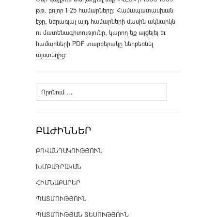
թթ. բոլոր 1-25 համարները։ Համապատասխան
էջը, ներառյալ այդ համարների մասին ակնարկն
ու մատենագիտությունը, կարող եք այցելել եւ
համարների PDF տարբերակը ներբեռնել
այստեղից
։
Որոնել՝
ԲԱԺԻՆՆԵՐ
ԲՈՎԱՆԴԱԿՈՒԹՅՈՒՆ
ԽՄԲԱԳՐԱԿԱՆ
ՀԻՄՆԱՔԱՐԵՐ
ՊԱՏՄՈՒԹՅՈՒՆ
ՊԱՏՄՈՒԹՅԱՆ ՏԵՍՈՒԹՅՈՒՆ