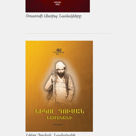
Ռոստոմի Անտիպ Նամակները
Նիկոլ Դուման. Նամականի