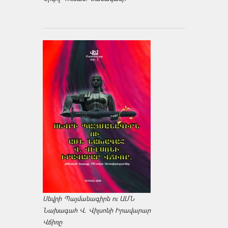
Սեվրի Պայմանագիրն ու ԱՄՆ
Նախագահ Վ. Վիլսոնի Իրավարար
Վճիռը