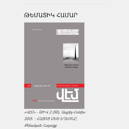
ԹԵՄԱՏԻԿ ՀԱՄԱՐ
«ՎԷՄ» - ԹԻՎ 2 (50), Ապրիլ-Հունիս
2015. : ՀԱՅՈՑ ՄԵԾ ԵՂԵՌՆԸ,
Քննական Հայացք