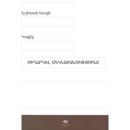
Էլ-փոստի հասցե
Կայքէջ