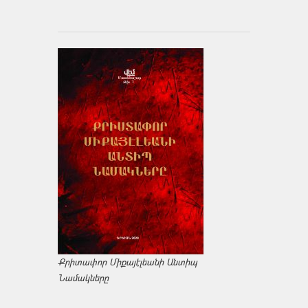
Քրիտափոր Միքայէլեանի Անտիպ
Նամակները