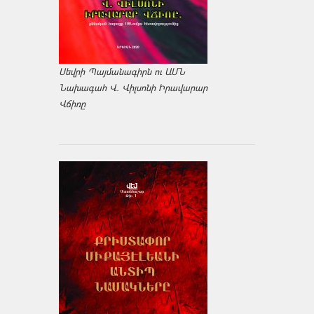
Սեվրի Պայմանագիրն ու ԱՄՆ
Նախագահ Վ. Վիլսոնի Իրավարար
Վճիռը