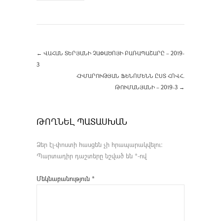
←
ՎԱՀԱՆ ՏԵՐՅԱՆԻ ՉԱՓԱԾՈՅԻ ԲԱՌԱՊԱՇԱՐԸ – 2019-
3
ՀԻՄԱՐՈՒԹՅԱՆ ՖԵՆՈՄԵՆՆ ԸՍՏ ՀՈՎՀ.
ԹՈՒՄԱՆՅԱՆԻ – 2019-3
→
ԹՈՂՆԵԼ ՊԱՏԱՍԽԱՆ
Ձեր էլ-փոստի հասցեն չի հրապարակվելու։
Պարտադիր դաշտերը նշված են
*
-ով
Մեկնաբանություն
*