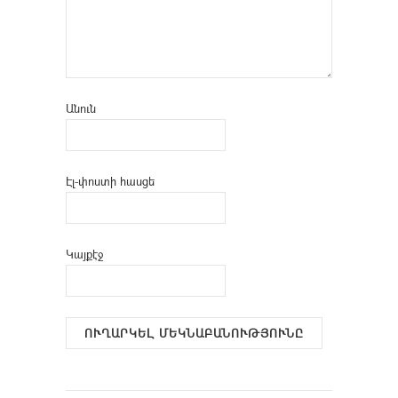
Անուն
Էլ-փոստի հասցե
Կայքէջ