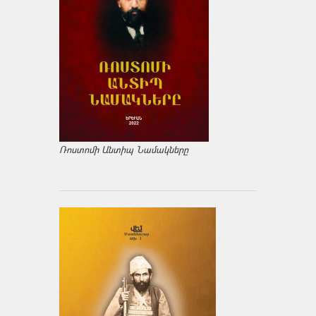
Ռոստոմի Անտիպ Նամակները