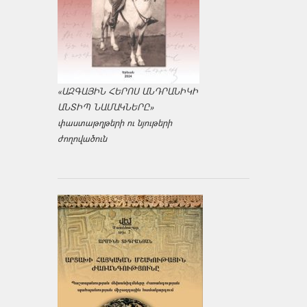
«ԱԶԳԱՅԻՆ ՀԵՐՈՍ ԱՆԴՐԱՆԻԿԻ
ԱՆՏԻՊ ՆԱՄԱԿՆԵՐԸ»
փաստաթղթերի ու նյութերի
ժողովածուն