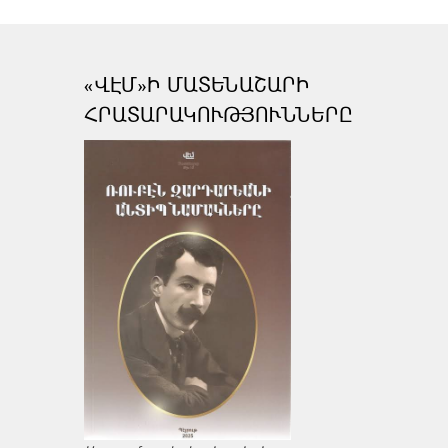
«ՎԷՄ»Ի ՄԱՏԵՆԱՇԱՐԻ
ՀՐԱՏԱՐԱԿՈՒԹՅՈՒՆՆԵՐԸ