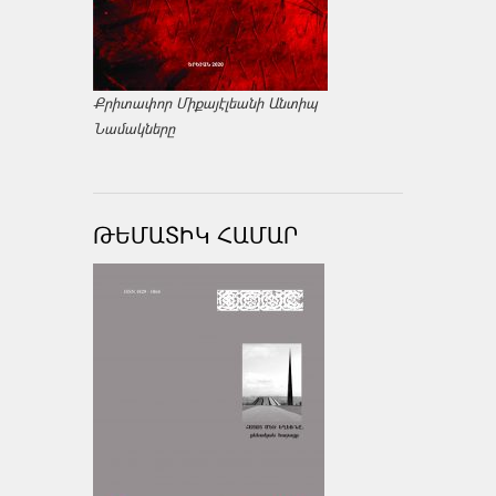
Քրիտափոր Միքայէլեանի Անտիպ
Նամակները
ԹԵՄԱՏԻԿ ՀԱՄԱՐ