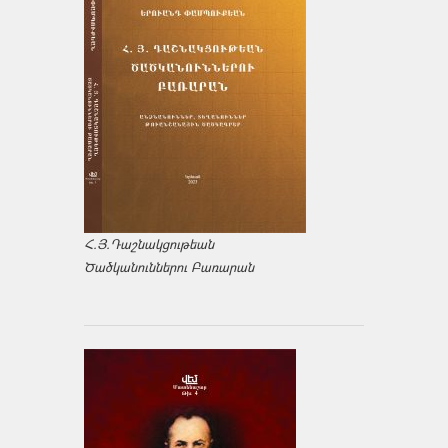
Հ.Յ.Դաշնակցութեան
Ծածկանուններու Բառարան