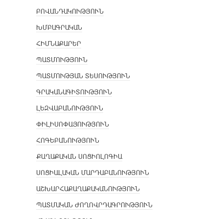
ԲՈՎԱՆԴԱԿՈՒԹՅՈՒՆ
ԽՄԲԱԳՐԱԿԱՆ
ՀԻՄՆԱՔԱՐԵՐ
ՊԱՏՄՈՒԹՅՈՒՆ
ՊԱՏՄՈՒԹՅԱՆ ՏԵՍՈՒԹՅՈՒՆ
ԳՐԱԿԱՆԱԳԻՏՈՒԹՅՈՒՆ
ԼԵԶՎԱԲԱՆՈՒԹՅՈՒՆ
ՓԻԼԻՍՈՓԱՅՈՒԹՅՈՒՆ
ՀՈԳԵԲԱՆՈՒԹՅՈՒՆ
ՔԱՂԱՔԱԿԱՆ ՍՈՑԻՈԼՈԳԻԱ
ՍՈՑԻԱԼԱԿԱՆ ՄԱՐԴԱԲԱՆՈՒԹՅՈՒՆ
ԱՇԽԱՐՀԱՔԱՂԱՔԱԿԱՆՈՒԹՅՈՒՆ
ՊԱՏՄԱԿԱՆ ԺՈՂՈՎՐԴԱԳՐՈՒԹՅՈՒՆ