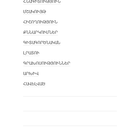
ՀՆԱԳԻՏՈՒԹՅՈՒՆ
ՄՇԱԿՈՒՅԹ
ՀԻՇՈՂՈՒԹՅՈՒՆ
ՔՆՆԱՐԿՈՒՄՆԵՐ
ԳԻՏԱԳՈՐԾՆԱԿԱՆ
ԼՐԱՏՈՒ
ԳՐԱԽՈՍՈՒԹՅՈՒՆՆԵՐ
ԱՐԽԻՎ
ՀԱՎԵԼՎԱԾ