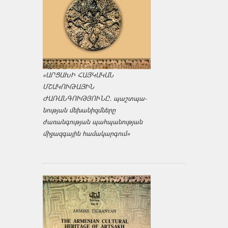
«ԱՐՑԱԽԻ ՀԱՅԿԱԿԱՆ
ՄՇԱԿՈՒԹԱՅԻՆ
ԺԱՌԱՆԳՈՒԹՅՈՒՆԸ․ պաշտպա­
նության մեխանիզմները
ժառանգության պահպանության
միջազ­գային համակարգում»