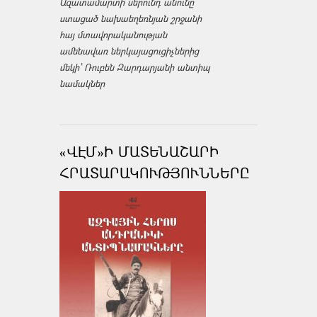
Ազատամարտի սերունդ անունը
ստացած նախաեղեռնյան շրջանի
հայ մտավորականության
ամենավառ ներկայացուցիչներից
մեկի՝ Ռուբեն Զարդարյանի անտիպ
նամակներ
«ՎԷՄ»Ի ՄԱՏԵՆԱՇԱՐԻ
ՀՐԱՏԱՐԱԿՈՒԹՅՈՒՆՆԵՐԸ