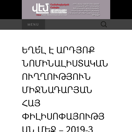
Որոնել՝
MENU
ԵՂԵ՞Լ Է ԱՐԴՅՈՔ
ՆՈՄԻՆԱԼԻՍՏԱԿԱՆ
ՈՒՂՂՈՒԹՅՈՒՆ
ՄԻՋՆԱԴԱՐՅԱՆ
ՀԱՅ
ՓԻԼԻՍՈՓԱՅՈՒԹՅ
ԱՆ ՄԵՋ – 2019-3