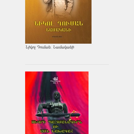
Նիկոլ Դուման. Նամականի