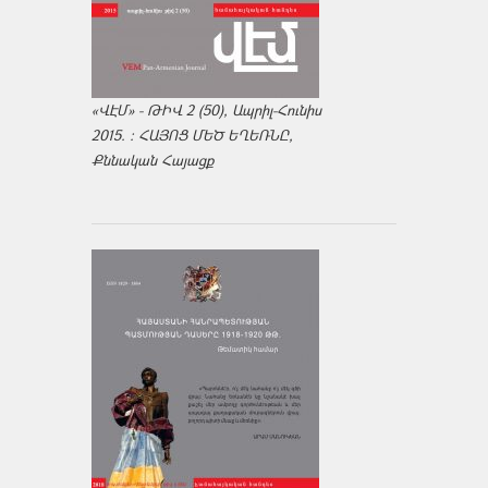
«ՎԷՄ» - ԹԻՎ 2 (50), Ապրիլ-Հունիս
2015. : ՀԱՅՈՑ ՄԵԾ ԵՂԵՌՆԸ,
Քննական Հայացք