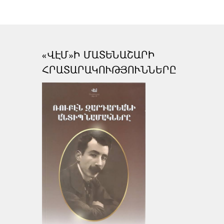
«ՎԷՄ»Ի ՄԱՏԵՆԱՇԱՐԻ
ՀՐԱՏԱՐԱԿՈՒԹՅՈՒՆՆԵՐԸ