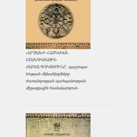
«ԱՐՑԱԽԻ ՀԱՅԿԱԿԱՆ
ՄՇԱԿՈՒԹԱՅԻՆ
ԺԱՌԱՆԳՈՒԹՅՈՒՆԸ․ պաշտպա­
նության մեխանիզմները
ժառանգության պահպանության
միջազ­գային համակարգում»