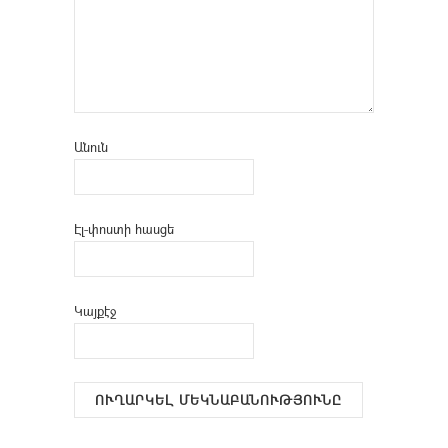
Անուն
Էլ-փոստի հասցե
Կայքէջ