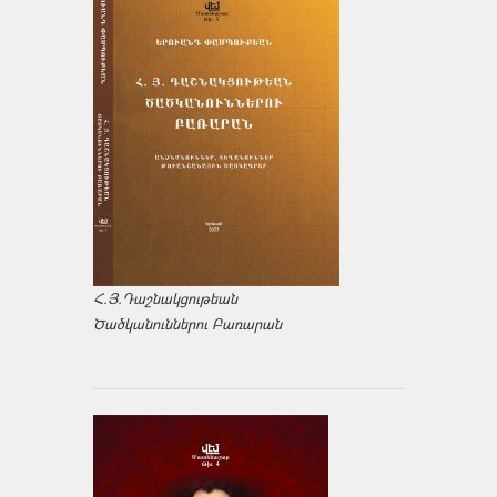
Հ.Յ.Դաշնակցութեան
Ծածկանուններու Բառարան