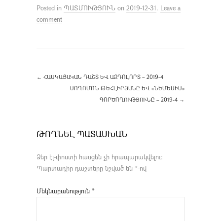
Posted in
ՊԱՏՄՈՒԹՅՈՒՆ
on
2019-12-31
.
Leave a
comment
←
ՀԱՍԿԱՑԱԿԱՆ ԴԱՇՏ ԵՎ ԱԶԴՈԼՈՐՏ – 2019-4
ՍՈՂՈՄՈՆ ԹԵՀԼԻՐՅԱՆԸ ԵՎ «ՆԵՄԵՍԻՍ»
ԳՈՐԾՈՂՈՒԹՅՈՒՆԸ – 2019-4
→
ԹՈՂՆԵԼ ՊԱՏԱՍԽԱՆ
Ձեր էլ-փոստի հասցեն չի հրապարակվելու։
Պարտադիր դաշտերը նշված են
*
-ով
Մեկնաբանություն
*