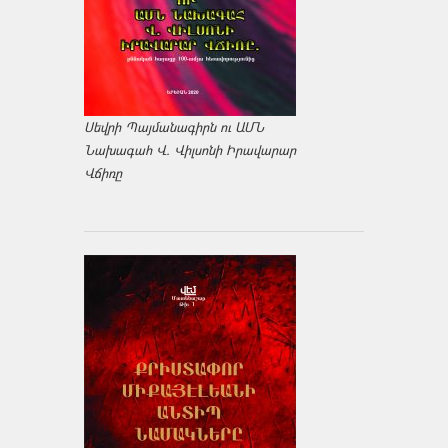
Սեվրի Պայմանագիրն ու ԱՄՆ
Նախագահ Վ. Վիլսոնի Իրավարար
Վճիռը