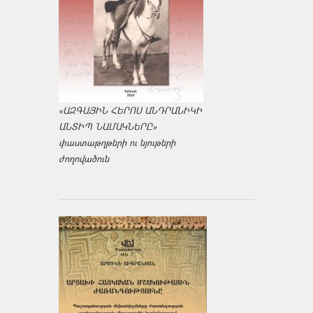
«ԱԶԳԱՅԻՆ ՀԵՐՈՍ ԱՆԴՐԱՆԻԿԻ
ԱՆՏԻՊ ՆԱՄԱԿՆԵՐԸ»
փաստաթղթերի ու նյութերի
ժողովածուն