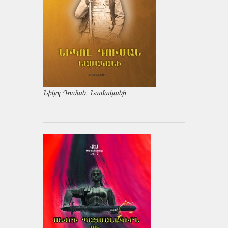
Նիկոլ Դուման. Նամականի