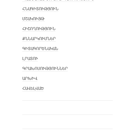
ՀՆԱԳԻՏՈՒԹՅՈՒՆ
ՄՇԱԿՈՒՅԹ
ՀԻՇՈՂՈՒԹՅՈՒՆ
ՔՆՆԱՐԿՈՒՄՆԵՐ
ԳԻՏԱԳՈՐԾՆԱԿԱՆ
ԼՐԱՏՈՒ
ԳՐԱԽՈՍՈՒԹՅՈՒՆՆԵՐ
ԱՐԽԻՎ
ՀԱՎԵԼՎԱԾ