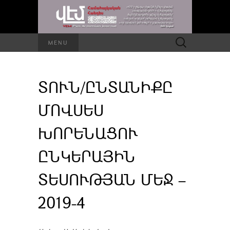
Որոնել՝
MENU
ՏՈՒՆ/ԸՆՏԱՆԻՔԸ
ՄՈՎՍԵՍ
ԽՈՐԵՆԱՑՈՒ
ԸՆԿԵՐԱՅԻՆ
ՏԵՍՈՒԹՅԱՆ ՄԵՋ –
2019-4