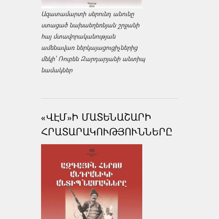
Ազատամարտի սերունդ անունը
ստացած նախաեղեռնյան շրջանի
հայ մտավորականության
ամենավառ ներկայացուցիչներից
մեկի՝ Ռուբեն Զարդարյանի անտիպ
նամակներ
«ՎԷՄ»Ի ՄԱՏԵՆԱՇԱՐԻ
ՀՐԱՏԱՐԱԿՈՒԹՅՈՒՆՆԵՐԸ