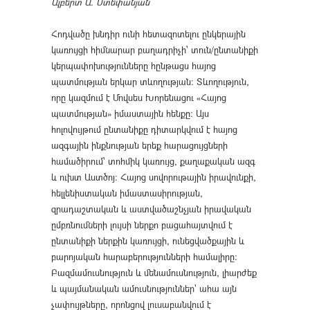
Ալբերտ Ա. Ստեփանյան
Հոդվածը խնդիր ունի հետազոտելու ընկերային
կառույցի հիմնարար բաղադրիչի՝ տուն/ընտանիքի
կերպափոխությունները հընթացս հայոց
պատմության երկար տևողության: Տևողություն,
որը կազմում է Մովսես Խորենացու «Հայոց
պատմության» իմաստային հենքը: Այս
հոլովույթում ընտանիքը դիտարկվում է հայոց
ազգային ինքնության երեք հարացույցների
համածիրում՝ տոհմիկ կառույց, քաղաքական ազգ
և ուխտ Աստծոյ: Հայոց սովորութային իրավունքի,
հելլենիստական իմաստասիրության,
զրադաշտական և աստվածաշնչյան իրավական
ըմբռնումների լույսի ներքո բացահայտվում է
ընտանիքի ներքին կառույցի, ունեցվածքային և
բարոյական հարաբերությունների համալիրը:
Բազմամուսնություն և մենամուսնություն, լիարժեք
և պայմանական ամուսնություններ՝ ահա այն
չափույթները, որոնցով լուսաբանվում է