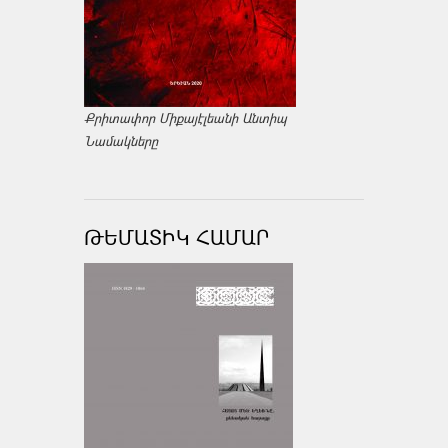
Քրիտափոր Միքայէլեանի Անտիպ
Նամակները
ԹԵՄԱՏԻԿ ՀԱՄԱՐ