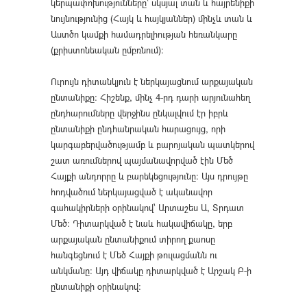
կերպափոխությունները՝ սկսյալ տան և հայրենիքի
նույնությունից (Հայկ և հայկյաններ) մինչև տան և
Աստծո կամքի համադրելիության հեռանկարը
(քրիստոնեական ըմբռնում):
Ուրույն դիտանկյուն է ներկայացնում արքայական
ընտանիքը: Հիշենք, մինչ 4-րդ դարի արյունահեղ
ընդհարումները վերջինս ընկալվում էր իբրև
ընտանիքի ընդհանրական հարացույց, որի
կարգաբերվածությամբ և բարոյական պատկերով
շատ առումներով պայմանավորված էին Մեծ
Հայքի անդորրը և բարեկեցությունը: Այս դրույթը
հոդվածում ներկայացված է ականավոր
գահակիրների օրինակով՝ Արտաշես Ա, Տրդատ
Մեծ: Դիտարկված է նաև հակավիճակը, երբ
արքայական ընտանիքում տիրող քաոսը
հանգեցնում է Մեծ Հայքի թուլացմանն ու
անկմանը: Այդ վիճակը դիտարկված է Արշակ Բ-ի
ընտանիքի օրինակով: