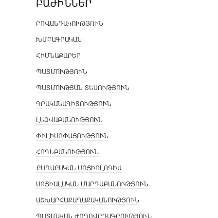
ԲԱԺԻՆՆԵՐ
ԲՈՎԱՆԴԱԿՈՒԹՅՈՒՆ
ԽՄԲԱԳՐԱԿԱՆ
ՀԻՄՆԱՔԱՐԵՐ
ՊԱՏՄՈՒԹՅՈՒՆ
ՊԱՏՄՈՒԹՅԱՆ ՏԵՍՈՒԹՅՈՒՆ
ԳՐԱԿԱՆԱԳԻՏՈՒԹՅՈՒՆ
ԼԵԶՎԱԲԱՆՈՒԹՅՈՒՆ
ՓԻԼԻՍՈՓԱՅՈՒԹՅՈՒՆ
ՀՈԳԵԲԱՆՈՒԹՅՈՒՆ
ՔԱՂԱՔԱԿԱՆ ՍՈՑԻՈԼՈԳԻԱ
ՍՈՑԻԱԼԱԿԱՆ ՄԱՐԴԱԲԱՆՈՒԹՅՈՒՆ
ԱՇԽԱՐՀԱՔԱՂԱՔԱԿԱՆՈՒԹՅՈՒՆ
ՊԱՏՄԱԿԱՆ ԺՈՂՈՎՐԴԱԳՐՈՒԹՅՈՒՆ