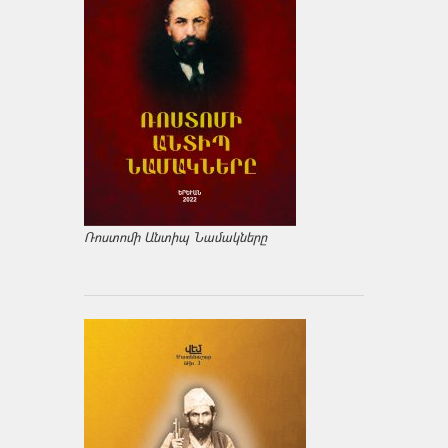
Ռոստոմի Անտիպ Նամակները