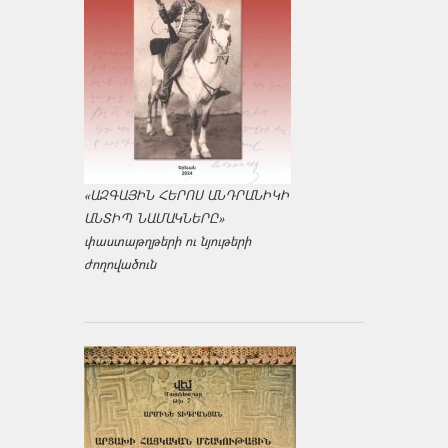
«ԱԶԳԱՅԻՆ ՀԵՐՈՍ ԱՆԴՐԱՆԻԿԻ
ԱՆՏԻՊ ՆԱՄԱԿՆԵՐԸ»
փաստաթղթերի ու նյութերի
ժողովածուն