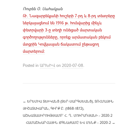
Ռուբեն Օ. Սահակյան
Թ. Նազարբեկյանի հուշերի 7-րդ և 8-րդ տետրերը
ներկայացնում են 1916 թ. հունվարից մինչև
փետրվարի 3-ը տեղի ունեցած մարտական
գործողությունները, որոնք արմատական բեկում
մտցրին Կովկասյան ճակատում ընթացող
մարտերում։
Posted in
ԱՐԽԻՎ
on
2020-07-08
.
←
ԵՐԵՄԻԱ ՏԵՒԿԱՆՑ (ՏԵՐ-ՍԱՐԳՍԵԱՆՑ), ՏՈՀՄԱՅԻՆ
ՅԻՇԱՏԱԿԱՐԱՆ, ԳԻՐՔ Ը. (1868-1872),
ԱՇԽԱՏԱՍԻՐՈՒԹՅԱՄԲ՝ Հ․ Ղ․ ՄՈՒՐԱԴՅԱՆԻ – 2020-2
ՀԱՄԱՇԽԱՐՀԱՅԻՆ ՃԳՆԱԺԱՄԸ ԵՎ ՄԵՆՔ – 2020-2
→