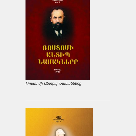
Ռոստոմի Անտիպ Նամակները