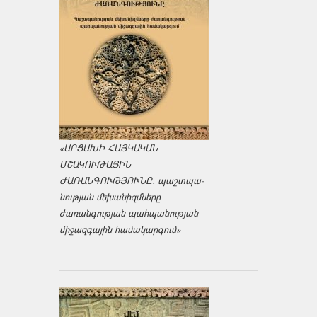
«ԱՐՑԱԽԻ ՀԱՅԿԱԿԱՆ
ՄՇԱԿՈՒԹԱՅԻՆ
ԺԱՌԱՆԳՈՒԹՅՈՒՆԸ․ պաշտպա­
նության մեխանիզմները
ժառանգության պահպանության
միջազ­գային համակարգում»