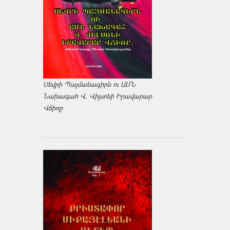
Սեվրի Պայմանագիրն ու ԱՄՆ
Նախագահ Վ. Վիլսոնի Իրավարար
Վճիռը