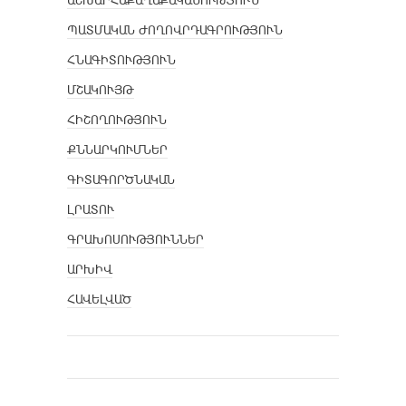
ԱՇԽԱՐՀԱՔԱՂԱՔԱԿԱՆՈՒԹՅՈՒՆ
ՊԱՏՄԱԿԱՆ ԺՈՂՈՎՐԴԱԳՐՈՒԹՅՈՒՆ
ՀՆԱԳԻՏՈՒԹՅՈՒՆ
ՄՇԱԿՈՒՅԹ
ՀԻՇՈՂՈՒԹՅՈՒՆ
ՔՆՆԱՐԿՈՒՄՆԵՐ
ԳԻՏԱԳՈՐԾՆԱԿԱՆ
ԼՐԱՏՈՒ
ԳՐԱԽՈՍՈՒԹՅՈՒՆՆԵՐ
ԱՐԽԻՎ
ՀԱՎԵԼՎԱԾ