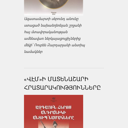
Ազատամարտի սերունդ անունը
ստացած նախաեղեռնյան շրջանի
հայ մտավորականության
ամենավառ ներկայացուցիչներից
մեկի՝ Ռուբեն Զարդարյանի անտիպ
նամակներ
«ՎԷՄ»Ի ՄԱՏԵՆԱՇԱՐԻ
ՀՐԱՏԱՐԱԿՈՒԹՅՈՒՆՆԵՐԸ