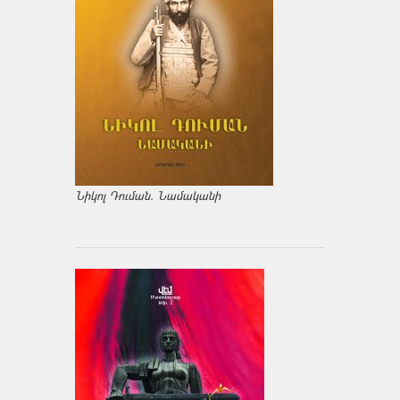
Նիկոլ Դուման. Նամականի