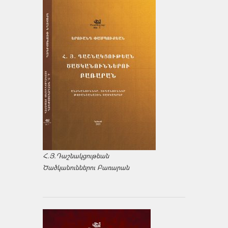
Հ.Յ.Դաշնակցութեան
Ծածկանուններու Բառարան