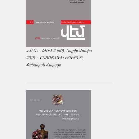
«ՎԷՄ» - ԹԻՎ 2 (50), Ապրիլ-Հունիս
2015. : ՀԱՅՈՑ ՄԵԾ ԵՂԵՌՆԸ,
Քննական Հայացք