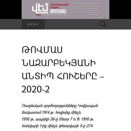
Որոնել՝
MENU
ԹՈՎՄԱՍ
ՆԱԶԱՐԲԵԿՅԱՆԻ
ԱՆՏԻՊ ՀՈՒՇԵՐԸ –
2020-2
Ռազմական գործողությունները Կովկասյան
ճակատում 1914 թ. հուլիսից մինչև
1916 թ. ապրիլի 26-ը Տետր 7 և 8։ 1916 թ․
հունվարի 1-ից մինչև փետրվարի 3-ը 274