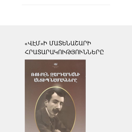
«ՎԷՄ»Ի ՄԱՏԵՆԱՇԱՐԻ
ՀՐԱՏԱՐԱԿՈՒԹՅՈՒՆՆԵՐԸ