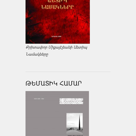
Քրիտափոր Միքայէլեանի Անտիպ
Նամակները
ԹԵՄԱՏԻԿ ՀԱՄԱՐ