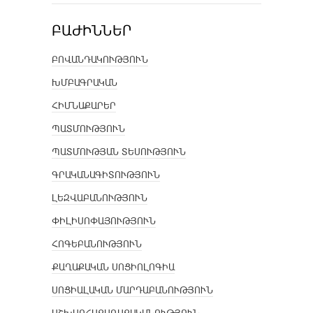
ԲԱԺԻՆՆԵՐ
ԲՈՎԱՆԴԱԿՈՒԹՅՈՒՆ
ԽՄԲԱԳՐԱԿԱՆ
ՀԻՄՆԱՔԱՐԵՐ
ՊԱՏՄՈՒԹՅՈՒՆ
ՊԱՏՄՈՒԹՅԱՆ ՏԵՍՈՒԹՅՈՒՆ
ԳՐԱԿԱՆԱԳԻՏՈՒԹՅՈՒՆ
ԼԵԶՎԱԲԱՆՈՒԹՅՈՒՆ
ՓԻԼԻՍՈՓԱՅՈՒԹՅՈՒՆ
ՀՈԳԵԲԱՆՈՒԹՅՈՒՆ
ՔԱՂԱՔԱԿԱՆ ՍՈՑԻՈԼՈԳԻԱ
ՍՈՑԻԱԼԱԿԱՆ ՄԱՐԴԱԲԱՆՈՒԹՅՈՒՆ