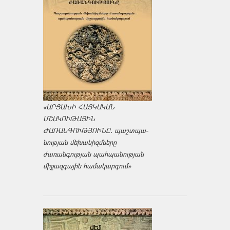
«ԱՐՑԱԽԻ ՀԱՅԿԱԿԱՆ
ՄՇԱԿՈՒԹԱՅԻՆ
ԺԱՌԱՆԳՈՒԹՅՈՒՆԸ․ պաշտպա­
նության մեխանիզմները
ժառանգության պահպանության
միջազ­գային համակարգում»