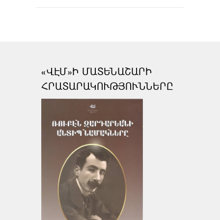
«ՎԷՄ»Ի ՄԱՏԵՆԱՇԱՐԻ
ՀՐԱՏԱՐԱԿՈՒԹՅՈՒՆՆԵՐԸ