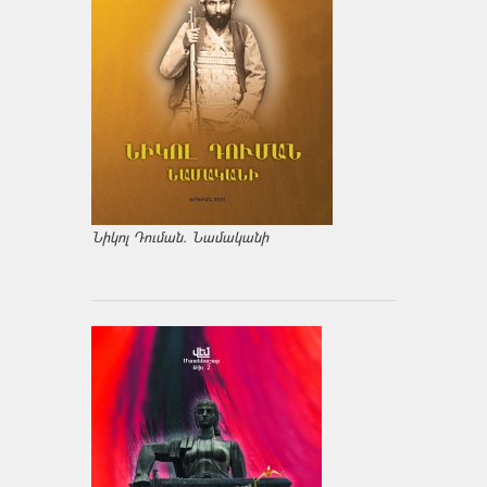
Նիկոլ Դուման. Նամականի