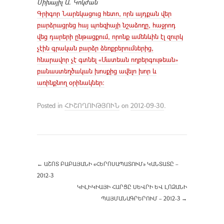
Միխայիլ Ա. Կոկժան
Գրիգոր Նարեկացուց հետո, որն այդքան վեր
բարձրացրեց հայ պոեզիայի նշաձողը, հաջրոդ
վեց դարերի ընթացքում, որոնք ամենևին էլ զուրկ
չէին գրական բարձր ձեռքբերումներից,
հնարավոր չէ գտնել «Մատեան ողբերգութեան»
բանաստեղծական խոսքից ավելո խոր և
առինքնող օրինակներ:
Posted in
ՀԻՇՈՂՈՒԹՅՈՒՆ
on
2012-09-30
.
←
ԱՇՈՏ ԲԱԲԱՅԱՆԻ «ՀԵՐՈՍԱՊԱՏՈՒՄ» ԿԱՆՏԱՏԸ –
2012-3
ԿԻԼԻԿԻԱՅԻ ՀԱՐՑԸ ՍԵՎՐԻ ԵՎ ԼՈԶԱՆԻ
ՊԱՅՄԱՆԱԳՐԵՐՈՒՄ – 2012-3
→