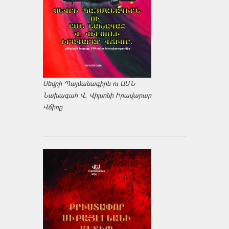
Սեվրի Պայմանագիրն ու ԱՄՆ
Նախագահ Վ. Վիլսոնի Իրավարար
Վճիռը