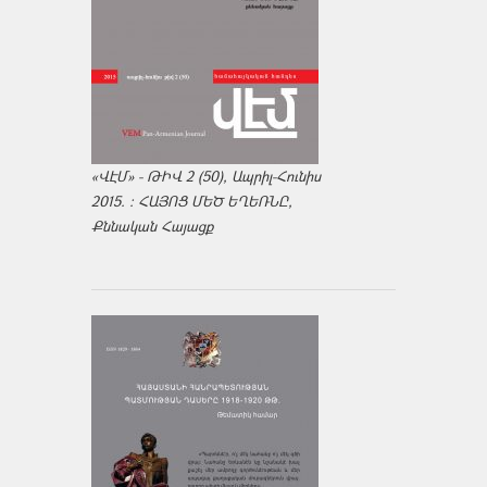
«ՎԷՄ» - ԹԻՎ 2 (50), Ապրիլ-Հունիս
2015. : ՀԱՅՈՑ ՄԵԾ ԵՂԵՌՆԸ,
Քննական Հայացք