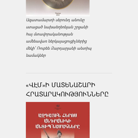
Ազատամարտի սերունդ անունը
ստացած նախաեղեռնյան շրջանի
հայ մտավորականության
ամենավառ ներկայացուցիչներից
մեկի՝ Ռուբեն Զարդարյանի անտիպ
նամակներ
«ՎԷՄ»Ի ՄԱՏԵՆԱՇԱՐԻ
ՀՐԱՏԱՐԱԿՈՒԹՅՈՒՆՆԵՐԸ