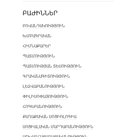
ԲԱԺԻՆՆԵՐ
ԲՈՎԱՆԴԱԿՈՒԹՅՈՒՆ
ԽՄԲԱԳՐԱԿԱՆ
ՀԻՄՆԱՔԱՐԵՐ
ՊԱՏՄՈՒԹՅՈՒՆ
ՊԱՏՄՈՒԹՅԱՆ ՏԵՍՈՒԹՅՈՒՆ
ԳՐԱԿԱՆԱԳԻՏՈՒԹՅՈՒՆ
ԼԵԶՎԱԲԱՆՈՒԹՅՈՒՆ
ՓԻԼԻՍՈՓԱՅՈՒԹՅՈՒՆ
ՀՈԳԵԲԱՆՈՒԹՅՈՒՆ
ՔԱՂԱՔԱԿԱՆ ՍՈՑԻՈԼՈԳԻԱ
ՍՈՑԻԱԼԱԿԱՆ ՄԱՐԴԱԲԱՆՈՒԹՅՈՒՆ
ԱՇԽԱՐՀԱՔԱՂԱՔԱԿԱՆՈՒԹՅՈՒՆ