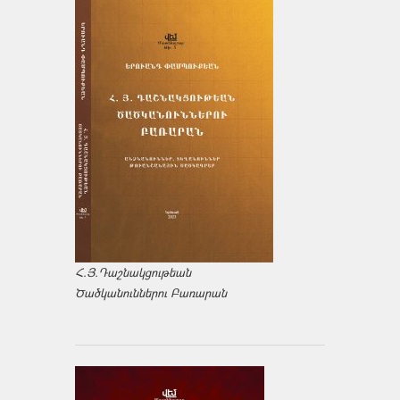
Հ.Յ.Դաշնակցութեան
Ծածկանուններու Բառարան