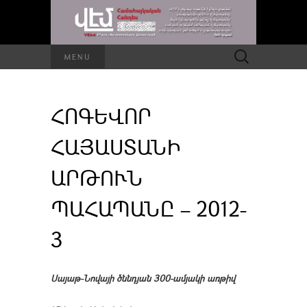
Որոնել՝
MENU
ՀՈԳԵՎՈՐ
ՀԱՅԱՍՏԱՆԻ
ԱՐԹՈՒՆ
ՊԱՀԱՊԱՆԸ – 2012-
3
Սայաթ-Նովայի ծննդյան 300-ամյակի առթիվ