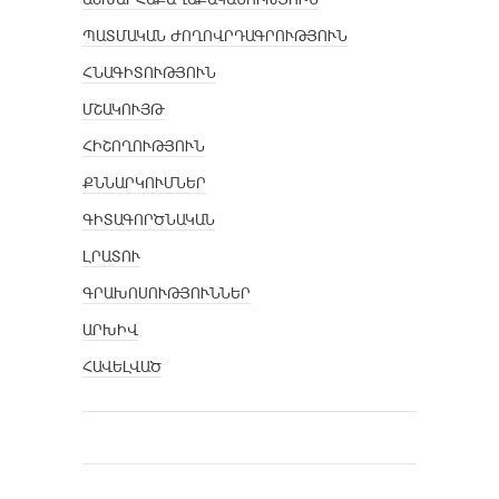
ՊԱՏՄԱԿԱՆ ԺՈՂՈՎՐԴԱԳՐՈՒԹՅՈՒՆ
ՀՆԱԳԻՏՈՒԹՅՈՒՆ
ՄՇԱԿՈՒՅԹ
ՀԻՇՈՂՈՒԹՅՈՒՆ
ՔՆՆԱՐԿՈՒՄՆԵՐ
ԳԻՏԱԳՈՐԾՆԱԿԱՆ
ԼՐԱՏՈՒ
ԳՐԱԽՈՍՈՒԹՅՈՒՆՆԵՐ
ԱՐԽԻՎ
ՀԱՎԵԼՎԱԾ