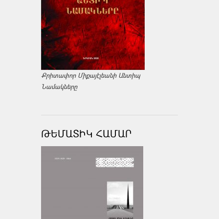
Քրիտափոր Միքայէլեանի Անտիպ
Նամակները
ԹԵՄԱՏԻԿ ՀԱՄԱՐ