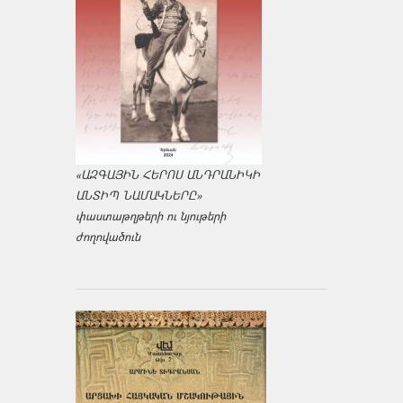
«ԱԶԳԱՅԻՆ ՀԵՐՈՍ ԱՆԴՐԱՆԻԿԻ
ԱՆՏԻՊ ՆԱՄԱԿՆԵՐԸ»
փաստաթղթերի ու նյութերի
ժողովածուն