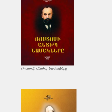
Ռոստոմի Անտիպ Նամակները